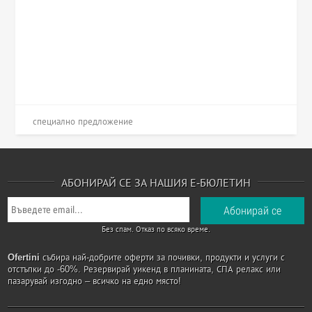
специално предложение
АБОНИРАЙ СЕ ЗА НАШИЯ Е-БЮЛЕТИН
Без спам. Отказ по всяко време.
Ofertini
събира най-добрите оферти за почивки, продукти и услуги с
отстъпки до -60%. Резервирай уикенд в планината, СПА релакс или
пазарувай изгодно – всичко на едно място!