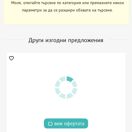
Моля, опитайте търсене по категория или премахнете някои
параметри за да се разшири обхвата на търсене.
Други изгодни предложения
виж офертата