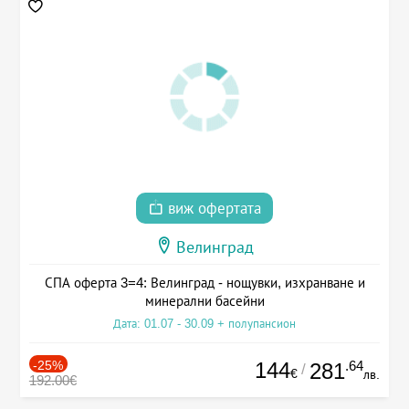
виж офертата
Велинград
СПА оферта 3=4: Велинград - нощувки, изхранване и
минерални басейни
Дата: 01.07 - 30.09 + полупансион
-25%
144
.64
281
/
€
лв.
192.00€