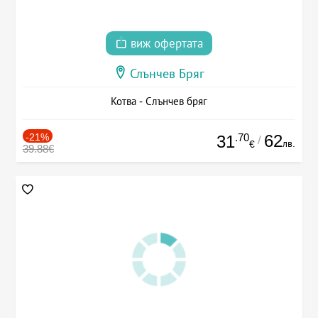
виж офертата
Слънчев Бряг
Котва - Слънчев бряг
-21%
.70
62
31
/
лв.
€
39.88€