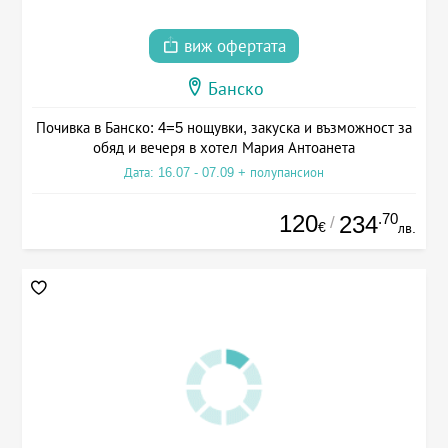
виж офертата
Банско
Почивка в Банско: 4=5 нощувки, закуска и възможност за
обяд и вечеря в хотел Мария Антоанета
Дата: 16.07 - 07.09 + полупансион
120
.70
234
/
€
лв.