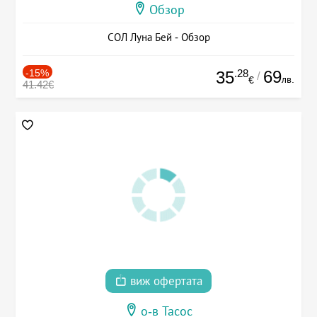
Обзор
СОЛ Луна Бей - Обзор
-15%
.28
69
35
/
лв.
€
41.42€
виж офертата
о-в Тасос