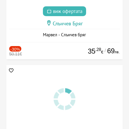
виж офертата
Слънчев Бряг
Марвел - Слънчев бряг
-30%
.28
69
35
/
лв.
€
50.11€