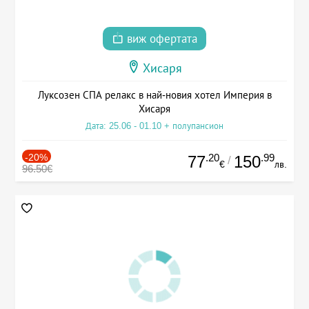
виж офертата
Хисаря
Луксозен СПА релакс в най-новия хотел Империя в
Хисаря
Дата: 25.06 - 01.10 + полупансион
-20%
.20
.99
77
150
/
€
лв.
96.50€