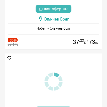
виж офертата
Слънчев Бряг
Нобел - Слънчев бряг
-30%
.32
73
37
/
лв.
€
53.17€