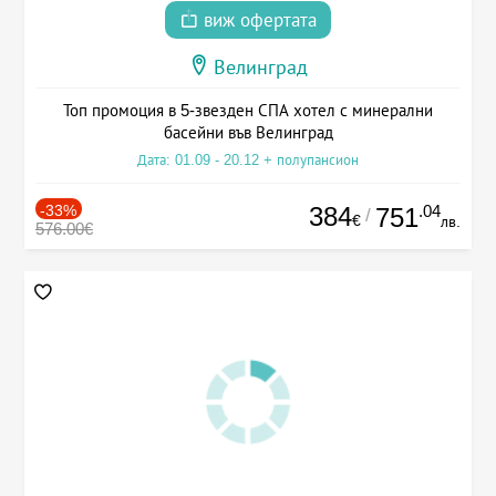
виж офертата
Велинград
Топ промоция в 5-звезден СПА хотел с минерални
басейни във Велинград
Дата: 01.09 - 20.12 + полупансион
-33%
384
.04
751
/
€
лв.
576.00€