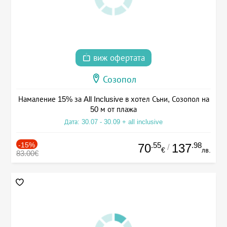
виж офертата
Созопол
Намаление 15% за All Inclusive в хотел Съни, Созопол на
50 м от плажа
Дата: 30.07 - 30.09 + all inclusive
-15%
.55
.98
70
137
/
€
лв.
83.00€