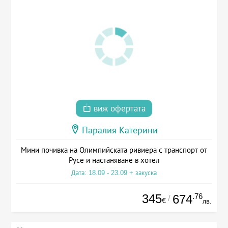
виж офертата
Паралия Катерини
Мини почивка на Олимпийската ривиера с транспорт от
Русе и настаняване в хотел
Дата: 18.09 - 23.09 + закуска
345
.76
674
/
€
лв.