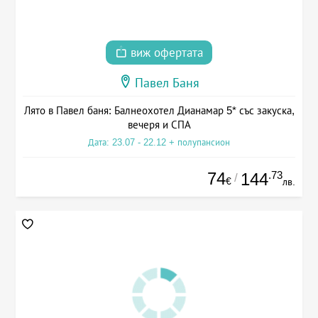
виж офертата
Павел Баня
Лято в Павел баня: Балнеохотел Дианамар 5* със закуска,
вечеря и СПА
Дата: 23.07 - 22.12 + полупансион
74
.73
144
/
€
лв.