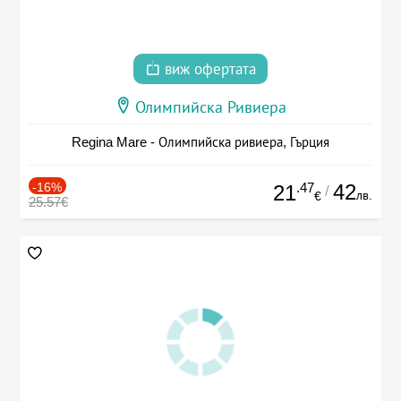
виж офертата
Олимпийска Ривиера
Regina Mare - Олимпийска ривиера, Гърция
-16%
.47
42
21
/
лв.
€
25.57€