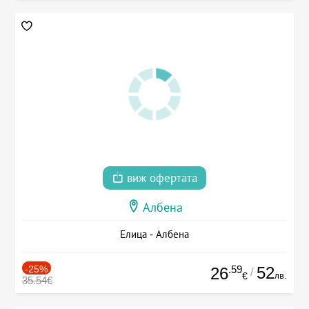
виж офертата
Албена
Елица - Албена
-25%
.59
52
26
/
лв.
€
35.54€