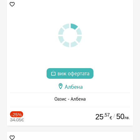
виж офертата
Албена
Оазис - Албена
-25%
.57
50
25
/
лв.
€
34.05€