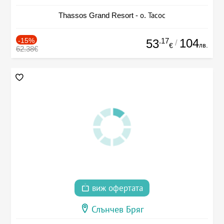
Thassos Grand Resort - о. Тасос
-15%
.17
104
53
/
лв.
€
62.38€
виж офертата
Слънчев Бряг