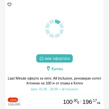
виж офертата
Китен
Last Minute оферта за лято: All Inclusive, реновиран хотел
Атлиман на 100 м от плажа в Китен
Дата: 01.06 - 29.09 + all inclusive
-15%
.30
.17
100
196
/
€
лв.
118.00€