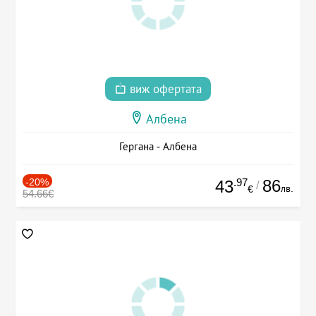
виж офертата
Албена
Гергана - Албена
-20%
.97
86
43
/
лв.
€
54.66€