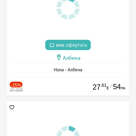
виж офертата
Албена
Нона - Албена
-25%
.61
54
27
/
лв.
€
37.02€