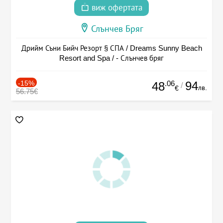
виж офертата
Слънчев Бряг
Дрийм Съни Бийч Резорт § СПА / Dreams Sunny Beach
Resort and Spa / - Слънчев бряг
-15%
.06
94
48
/
лв.
€
56.75€