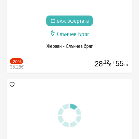
виж офертата
Слънчев Бряг
Жерави - Слънчев бряг
-20%
.12
55
28
/
лв.
€
35.28€