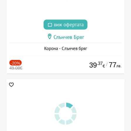
виж офертата
Слънчев Бряг
Корона - Слънчев бряг
-20%
.37
77
39
/
лв.
€
49.08€