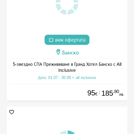
виж офертата
Банско
5-звездно СПА Преживяване в Гранд Хотел Банско с All
Inclusive
Дата: 01.07 - 30.09 + all inclusive
95
.80
185
/
€
лв.