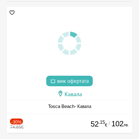
виж офертата
Кавала
Tosca Beach- Кавала
-30%
.15
102
52
/
лв.
€
74.65€