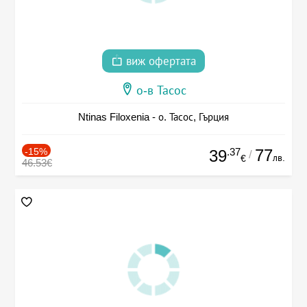
виж офертата
о-в Тасос
Ntinas Filoxenia - о. Тасос, Гърция
-15%
.37
77
39
/
лв.
€
46.53€