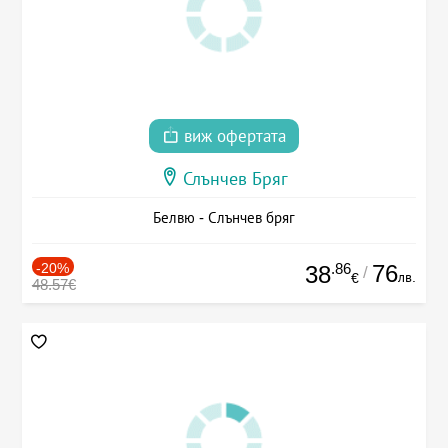
виж офертата
Слънчев Бряг
Белвю - Слънчев бряг
-20%
.86
76
38
/
лв.
€
48.57€