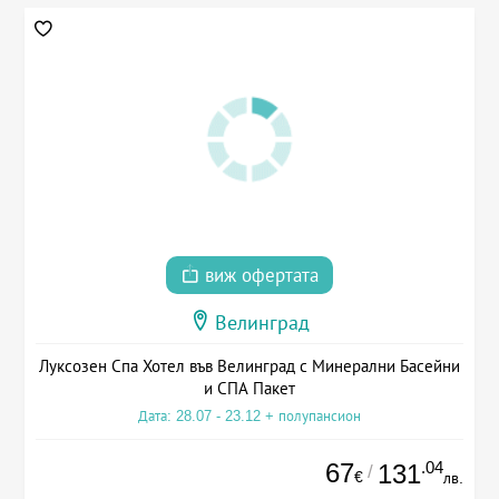
виж офертата
Велинград
Луксозен Спа Хотел във Велинград с Минерални Басейни
и СПА Пакет
Дата: 28.07 - 23.12 + полупансион
67
.04
131
/
€
лв.