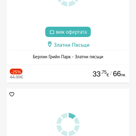
виж офертата
Златни Пясъци
Берлин Грийн Парк - Златни пясъци
-25%
.75
66
33
/
лв.
€
44.99€