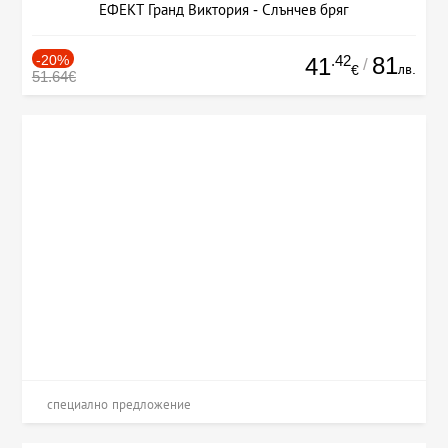
ЕФЕКТ Гранд Виктория - Слънчев бряг
-20%
.42
81
41
/
лв.
€
51.64€
специално предложение