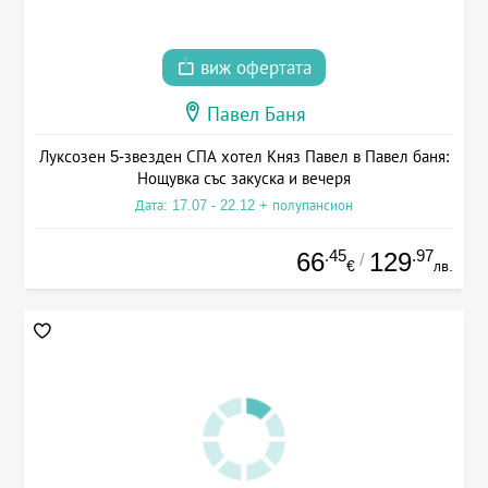
виж офертата
Павел Баня
Луксозен 5-звезден СПА хотел Княз Павел в Павел баня:
Нощувка със закуска и вечеря
Дата: 17.07 - 22.12 + полупансион
.45
.97
66
129
/
€
лв.