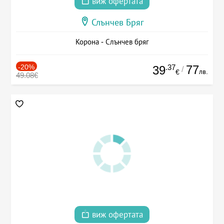
виж офертата
Слънчев Бряг
Корона - Слънчев бряг
-20%
.37
77
39
/
лв.
€
49.08€
виж офертата