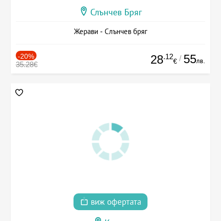
Слънчев Бряг
Жерави - Слънчев бряг
-20%
.12
55
28
/
лв.
€
35.28€
виж офертата