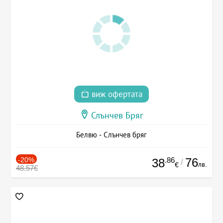
виж офертата
Слънчев Бряг
Белвю - Слънчев бряг
-20%
.86
76
38
/
лв.
€
48.57€