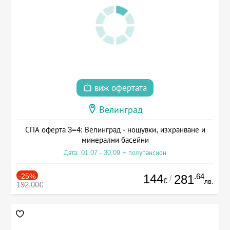
виж офертата
Велинград
СПА оферта 3=4: Велинград - нощувки, изхранване и
минерални басейни
Дата: 01.07 - 30.09 + полупансион
-25%
144
.64
281
/
€
лв.
192.00€