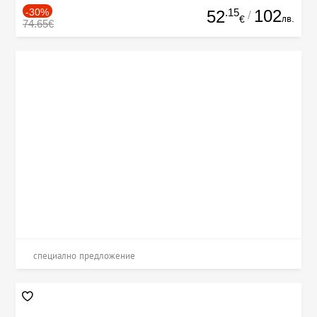
-30%
.15
102
52
/
лв.
€
74.65€
специално предложение