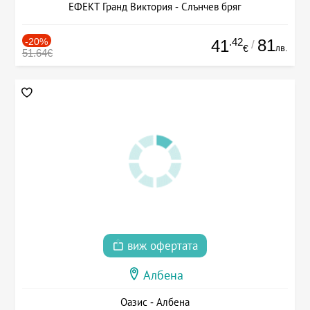
ЕФЕКТ Гранд Виктория - Слънчев бряг
-20%
.42
81
41
/
лв.
€
51.64€
виж офертата
Албена
Оазис - Албена