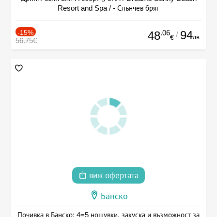
Resort and Spa / - Слънчев бряг
-15%
.06
94
48
/
лв.
€
56.75€
виж офертата
Банско
Почивка в Банско: 4=5 нощувки, закуска и възможност за