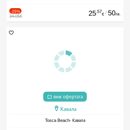
-25%
.57
50
25
/
лв.
€
34.05€
виж офертата
Кавала
Tosca Beach- Кавала