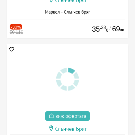
Слънчев Бряг
Марвел - Слънчев бряг
-30%
.28
69
35
/
лв.
€
50.11€
виж офертата
Слънчев Бряг