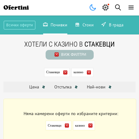
Ofertini
Почивки
Стоки
В града
Всички оферти
ХОТЕЛИ С КАЗИНО В
СТАКЕВЦИ
ВИЖ ФИЛТРИ
Стакевци
казино
Цена
Отстъпка
Най-нови
Няма намерени оферти по избраните критерии:
Стакевци
казино