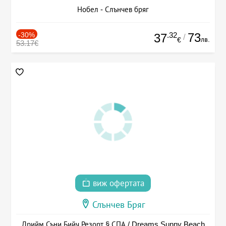
Нобел - Слънчев бряг
-30%
.32
73
37
/
лв.
€
53.17€
виж офертата
Слънчев Бряг
Дрийм Съни Бийч Резорт § СПА / Dreams Sunny Beach