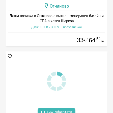
Огняново
Лятна почивка в Огняново с външен минерален басейн и
СПА в хотел Шарков
Дата: 10.08 - 30.09 + полупансион
33
.54
64
/
€
лв.
виж офертата