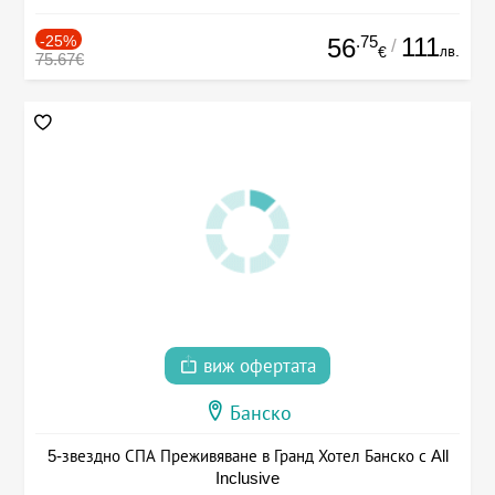
-25%
.75
111
56
/
лв.
€
75.67€
виж офертата
Банско
5-звездно СПА Преживяване в Гранд Хотел Банско с All
Inclusive