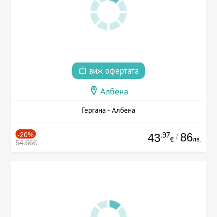
виж офертата
Албена
Гергана - Албена
-20%
.97
86
43
/
лв.
€
54.66€