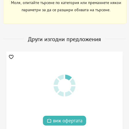
Моля, опитайте търсене по категория или премахнете някои
параметри за да се разшири обхвата на търсене.
Други изгодни предложения
виж офертата