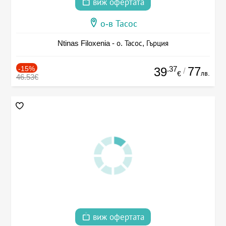
виж офертата
о-в Тасос
Ntinas Filoxenia - о. Тасос, Гърция
-15%
.37
77
39
/
лв.
€
46.53€
виж офертата