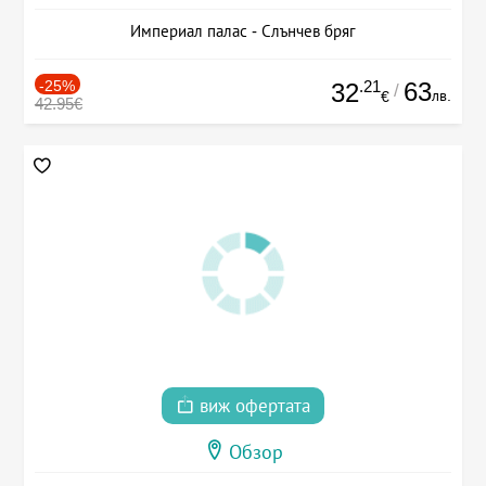
Империал палас - Слънчев бряг
-25%
.21
63
32
/
лв.
€
42.95€
виж офертата
Обзор