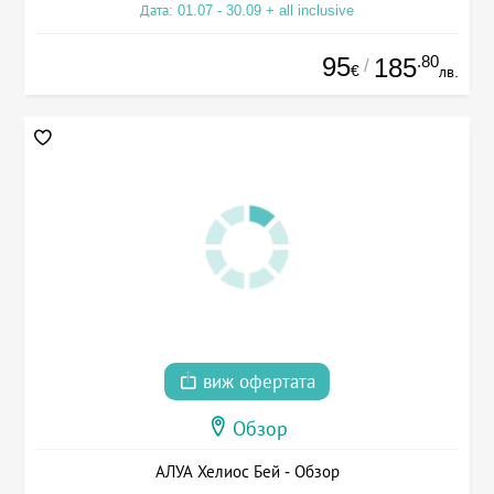
Дата: 01.07 - 30.09 + all inclusive
95
.80
185
/
€
лв.
виж офертата
Обзор
АЛУА Хелиос Бей - Обзор