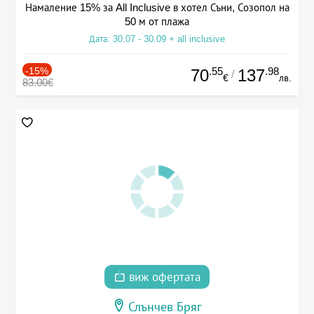
Намаление 15% за All Inclusive в хотел Съни, Созопол на
50 м от плажа
Дата: 30.07 - 30.09 + all inclusive
-15%
.55
.98
70
137
/
€
лв.
83.00€
виж офертата
Слънчев Бряг