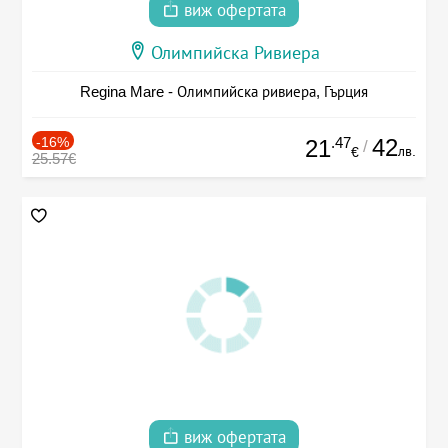
виж офертата
Олимпийска Ривиера
Regina Mare - Олимпийска ривиера, Гърция
-16%
.47
42
21
/
лв.
€
25.57€
виж офертата