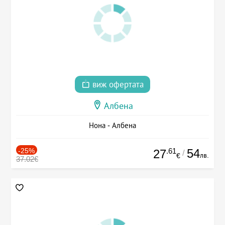
виж офертата
Албена
Нона - Албена
-25%
.61
54
27
/
лв.
€
37.02€