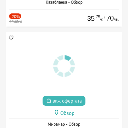
Казабланка - Обзор
-20%
.79
70
35
/
лв.
€
44.99€
виж офертата
Обзор
Мирамар - Обзор