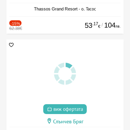
Thassos Grand Resort - о. Тасос
-15%
.17
104
53
/
лв.
€
62.38€
виж офертата
Слънчев Бряг