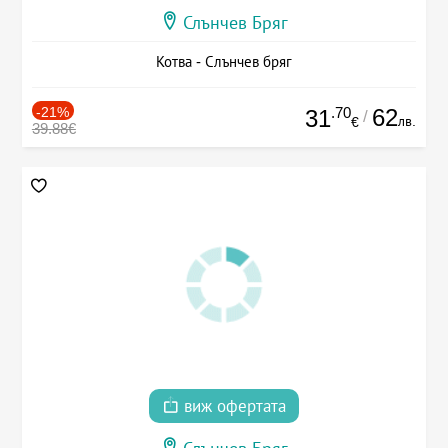
Слънчев Бряг
Котва - Слънчев бряг
-21%
.70
62
31
/
лв.
€
39.88€
виж офертата