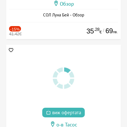
Обзор
СОЛ Луна Бей - Обзор
-15%
.28
69
35
/
лв.
€
41.42€
виж офертата
о-в Тасос