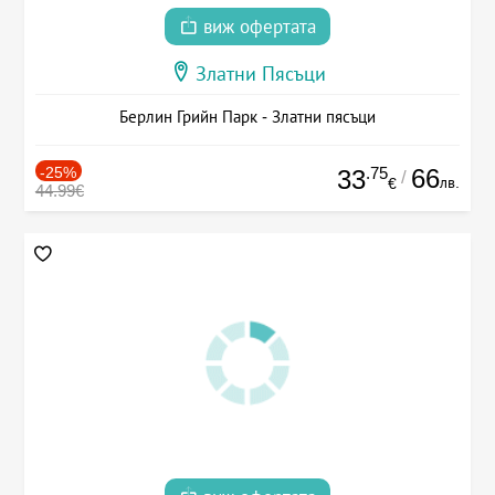
виж офертата
Златни Пясъци
Берлин Грийн Парк - Златни пясъци
-25%
.75
66
33
/
лв.
€
44.99€