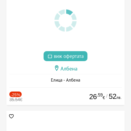
виж офертата
Албена
Елица - Албена
-25%
.59
52
26
/
лв.
€
35.54€