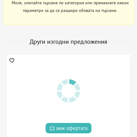
Моля, опитайте търсене по категория или премахнете някои
параметри за да се разшири обхвата на търсене.
Други изгодни предложения
виж офертата