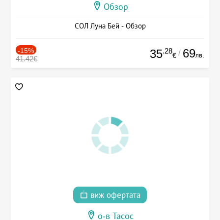
Обзор
СОЛ Луна Бей - Обзор
-15%
.28
69
35
/
лв.
€
41.42€
виж офертата
о-в Тасос