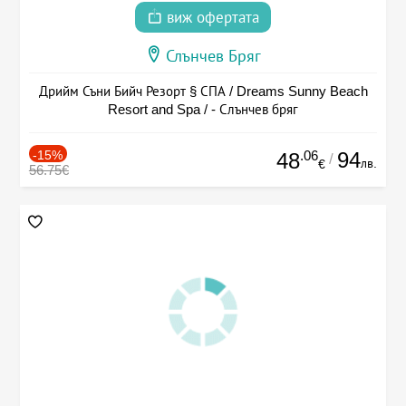
виж офертата
Слънчев Бряг
Дрийм Съни Бийч Резорт § СПА / Dreams Sunny Beach
Resort and Spa / - Слънчев бряг
-15%
.06
94
48
/
лв.
€
56.75€