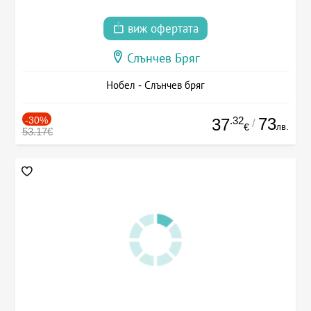
виж офертата
Слънчев Бряг
Нобел - Слънчев бряг
-30%
.32
73
37
/
лв.
€
53.17€