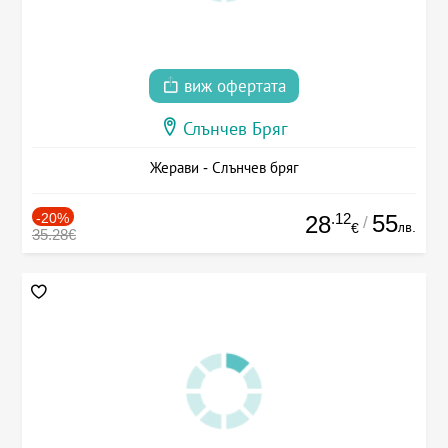
виж офертата
Слънчев Бряг
Жерави - Слънчев бряг
-20%
.12
55
28
/
лв.
€
35.28€