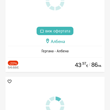
виж офертата
Албена
Гергана - Албена
-20%
.97
86
43
/
лв.
€
54.66€