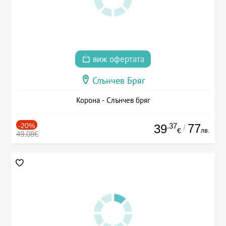
виж офертата
Слънчев Бряг
Корона - Слънчев бряг
-20%
.37
77
39
/
лв.
€
49.08€