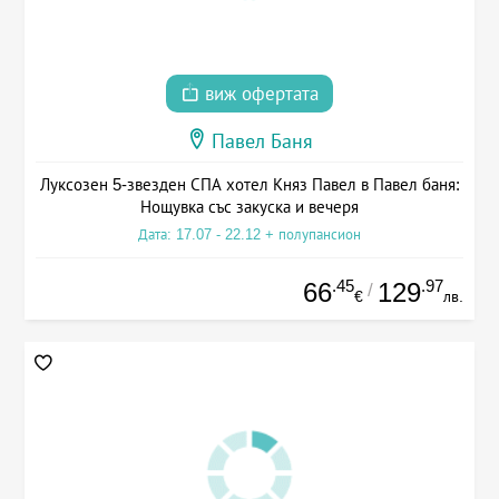
виж офертата
Павел Баня
Луксозен 5-звезден СПА хотел Княз Павел в Павел баня:
Нощувка със закуска и вечеря
Дата: 17.07 - 22.12 + полупансион
.45
.97
66
129
/
€
лв.