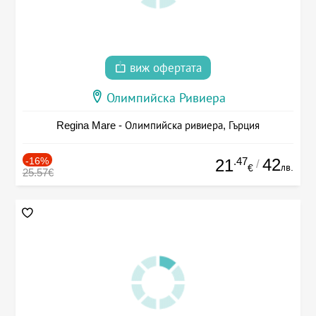
виж офертата
Олимпийска Ривиера
Regina Mare - Олимпийска ривиера, Гърция
-16%
.47
42
21
/
лв.
€
25.57€