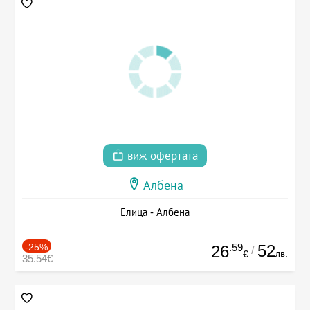
виж офертата
Албена
Елица - Албена
-25%
.59
52
26
/
лв.
€
35.54€