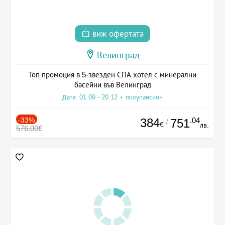
виж офертата
Велинград
Топ промоция в 5-звезден СПА хотел с минерални
басейни във Велинград
Дата: 01.09 - 20.12 + полупансион
-33%
384
.04
751
/
€
лв.
576.00€