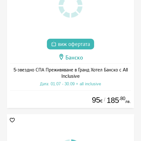
виж офертата
Банско
5-звездно СПА Преживяване в Гранд Хотел Банско с All
Inclusive
Дата: 01.07 - 30.09 + all inclusive
95
.80
185
/
€
лв.