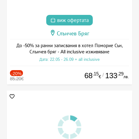
виж офертата
Слънчев Бряг
До -50% за ранни записвания в хотел Поморие Сън,
Слънчев бряг - All inclusive изживяване
Дата: 22.05 - 26.09 + all inclusive
-20%
.15
.29
68
133
/
€
лв.
85.20€