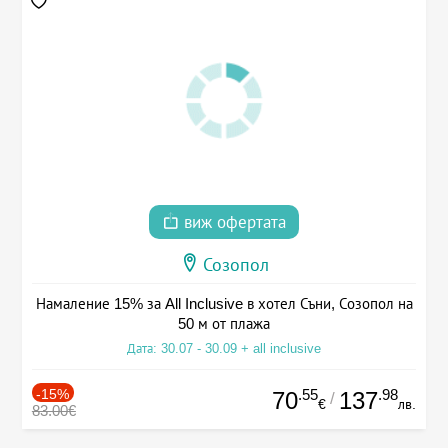
виж офертата
Созопол
Намаление 15% за All Inclusive в хотел Съни, Созопол на
50 м от плажа
Дата: 30.07 - 30.09 + all inclusive
-15%
.55
.98
70
137
/
€
лв.
83.00€