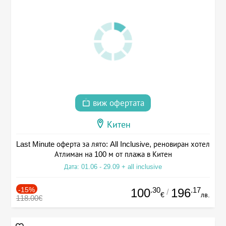
виж офертата
Китен
Last Minute оферта за лято: All Inclusive, реновиран хотел
Атлиман на 100 м от плажа в Китен
Дата: 01.06 - 29.09 + all inclusive
-15%
.30
.17
100
196
/
€
лв.
118.00€