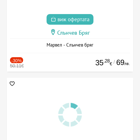
виж офертата
Слънчев Бряг
Марвел - Слънчев бряг
-30%
.28
69
35
/
лв.
€
50.11€