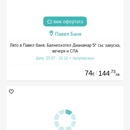
виж офертата
Павел Баня
Лято в Павел баня: Балнеохотел Дианамар 5* със закуска,
вечеря и СПА
Дата: 23.07 - 22.12 + полупансион
74
.73
144
/
€
лв.