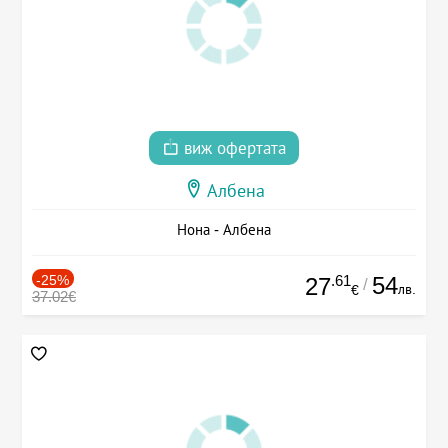
виж офертата
Албена
Нона - Албена
-25%
.61
54
27
/
лв.
€
37.02€