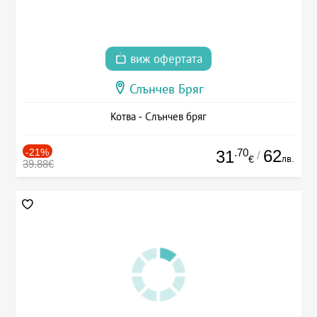
виж офертата
Слънчев Бряг
Котва - Слънчев бряг
-21%
.70
62
31
/
лв.
€
39.88€