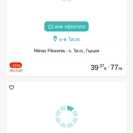
виж офертата
о-в Тасос
Ntinas Filoxenia - о. Тасос, Гърция
-15%
.37
77
39
/
лв.
€
46.53€