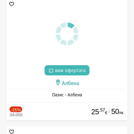
виж офертата
Албена
Оазис - Албена
-25%
.57
50
25
/
лв.
€
34.05€