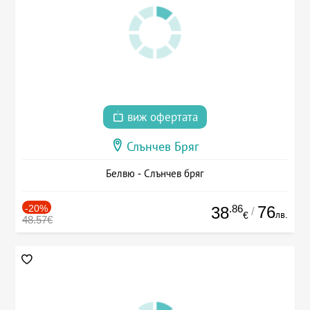
виж офертата
Слънчев Бряг
Белвю - Слънчев бряг
-20%
.86
76
38
/
лв.
€
48.57€