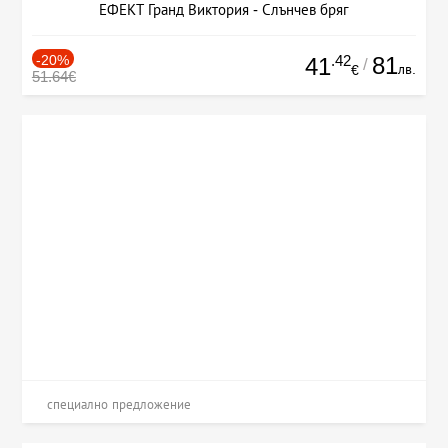
ЕФЕКТ Гранд Виктория - Слънчев бряг
-20%
.42
81
41
/
лв.
€
51.64€
специално предложение