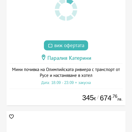
виж офертата
Паралия Катерини
Мини почивка на Олимпийската ривиера с транспорт от
Русе и настаняване в хотел
Дата: 18.09 - 23.09 + закуска
345
.76
674
/
€
лв.