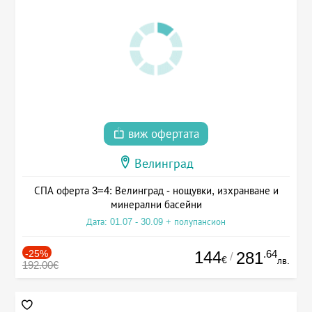
виж офертата
Велинград
СПА оферта 3=4: Велинград - нощувки, изхранване и
минерални басейни
Дата: 01.07 - 30.09 + полупансион
-25%
144
.64
281
/
€
лв.
192.00€