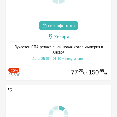
виж офертата
Хисаря
Луксозен СПА релакс в най-новия хотел Империя в
Хисаря
Дата: 25.06 - 01.10 + полупансион
-20%
.20
.99
77
150
/
€
лв.
96.50€