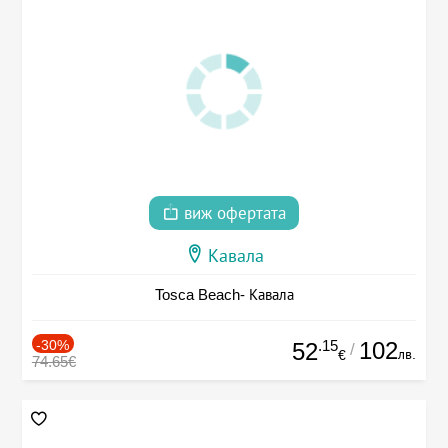
виж офертата
Кавала
Tosca Beach- Кавала
-30%
.15
102
52
/
лв.
€
74.65€