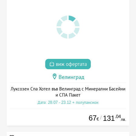
виж офертата
Велинград
Луксозен Спа Хотел във Велинград с Минерални Басейни
и СПА Пакет
Дата: 28.07 - 23.12 + полупансион
67
.04
131
/
€
лв.