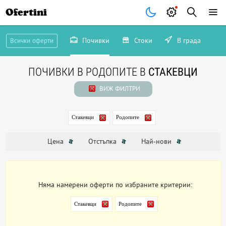
Ofertini
Почивки
Стоки
В града
Всички оферти
ПОЧИВКИ В РОДОПИТЕ В
СТАКЕВЦИ
ВИЖ ФИЛТРИ
Стакевци
Родопите
Цена
Отстъпка
Най-нови
Няма намерени оферти по избраните критерии:
Стакевци
Родопите