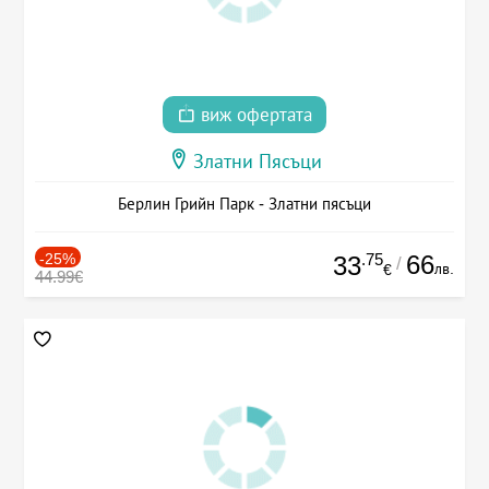
виж офертата
Златни Пясъци
Берлин Грийн Парк - Златни пясъци
-25%
.75
66
33
/
лв.
€
44.99€