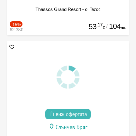
Thassos Grand Resort - о. Тасос
-15%
.17
104
53
/
лв.
€
62.38€
виж офертата
Слънчев Бряг