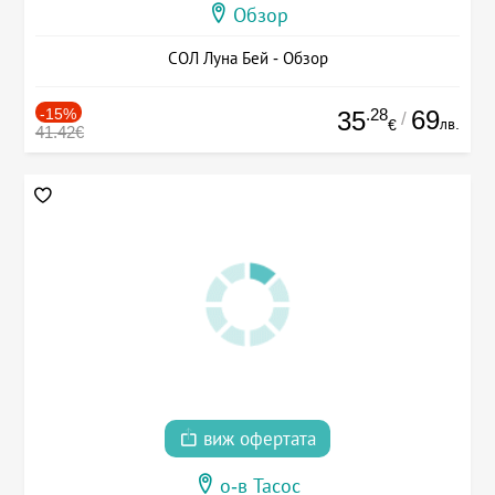
Обзор
СОЛ Луна Бей - Обзор
-15%
.28
69
35
/
лв.
€
41.42€
виж офертата
о-в Тасос