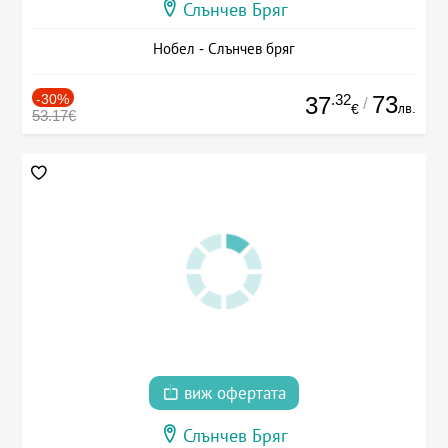
Слънчев Бряг
Нобел - Слънчев бряг
-30%
.32
73
37
/
лв.
€
53.17€
виж офертата
Слънчев Бряг