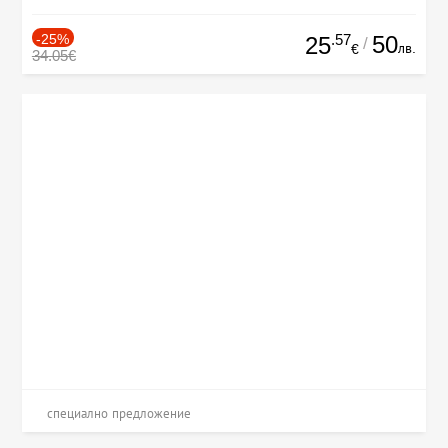
-25%
.57
50
25
/
лв.
€
34.05€
специално предложение