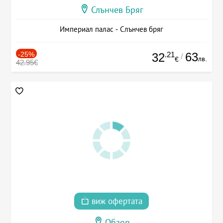
Слънчев Бряг
Империал палас - Слънчев бряг
-25%
.21
63
32
/
лв.
€
42.95€
виж офертата
Обзор