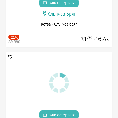
виж офертата
Слънчев Бряг
Котва - Слънчев бряг
-21%
.70
62
31
/
лв.
€
39.88€
виж офертата