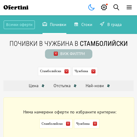
Ofertini
Почивки
Стоки
В града
Всички оферти
ПОЧИВКИ В ЧУЖБИНА В
СТАМБОЛИЙСКИ
ВИЖ ФИЛТРИ
Стамболийски
Чужбина
Цена
Отстъпка
Най-нови
Няма намерени оферти по избраните критерии:
Стамболийски
Чужбина