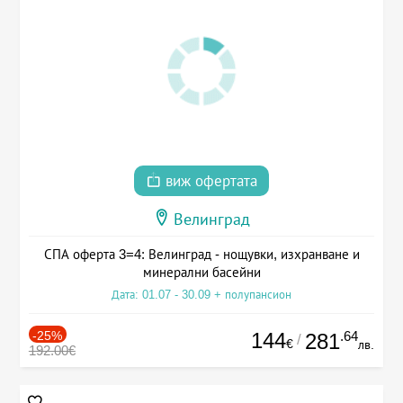
виж офертата
Велинград
СПА оферта 3=4: Велинград - нощувки, изхранване и
минерални басейни
Дата: 01.07 - 30.09 + полупансион
-25%
144
.64
281
/
€
лв.
192.00€