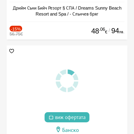
Дрийм Съни Бийч Резорт § СПА / Dreams Sunny Beach
Resort and Spa / - Слънчев бряг
-15%
.06
94
48
/
лв.
€
56.75€
виж офертата
Банско