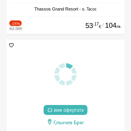
Thassos Grand Resort - о. Тасос
-15%
.17
104
53
/
лв.
€
62.38€
виж офертата
Слънчев Бряг