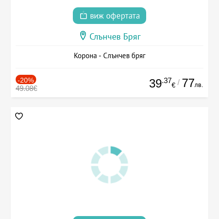
виж офертата
Слънчев Бряг
Корона - Слънчев бряг
-20%
.37
77
39
/
лв.
€
49.08€