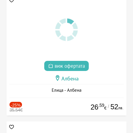
виж офертата
Албена
Елица - Албена
-25%
.59
52
26
/
лв.
€
35.54€