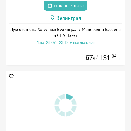
виж офертата
Велинград
Луксозен Спа Хотел във Велинград с Минерални Басейни
и СПА Пакет
Дата: 28.07 - 23.12 + полупансион
67
.04
131
/
€
лв.