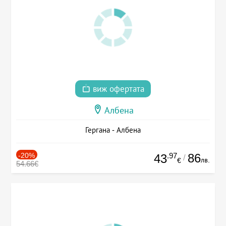
виж офертата
Албена
Гергана - Албена
-20%
.97
86
43
/
лв.
€
54.66€