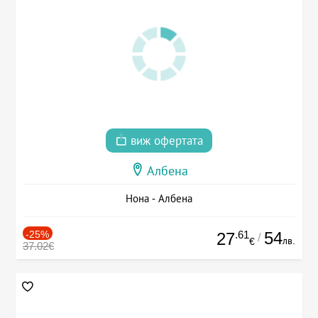
виж офертата
Албена
Нона - Албена
-25%
.61
54
27
/
лв.
€
37.02€