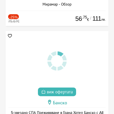
Мирамар - Обзор
-25%
.75
111
56
/
лв.
€
75.67€
виж офертата
Банско
5-звездно СПА Преживяване в Гранд Хотел Банско с All