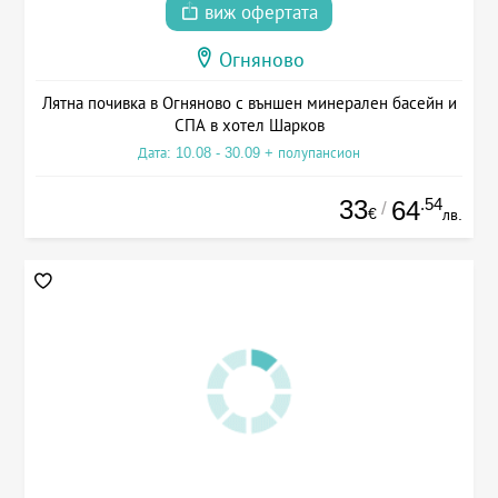
виж офертата
Огняново
Лятна почивка в Огняново с външен минерален басейн и
СПА в хотел Шарков
Дата: 10.08 - 30.09 + полупансион
33
.54
64
/
€
лв.