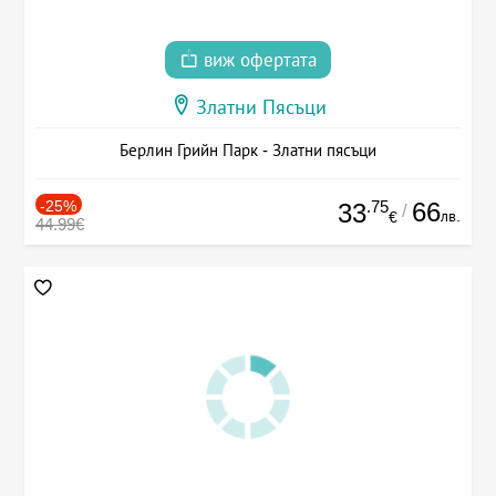
виж офертата
Златни Пясъци
Берлин Грийн Парк - Златни пясъци
-25%
.75
66
33
/
лв.
€
44.99€