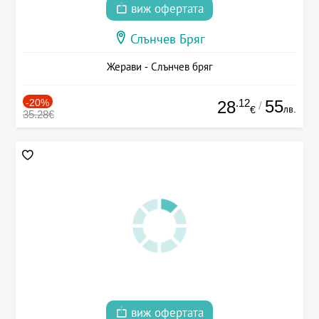
виж офертата
Слънчев Бряг
Жерави - Слънчев бряг
-20%
.12
55
28
/
лв.
€
35.28€
виж офертата