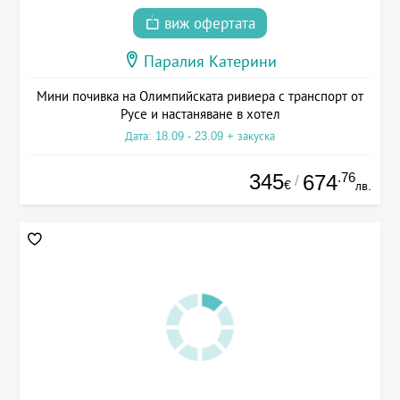
виж офертата
Паралия Катерини
Мини почивка на Олимпийската ривиера с транспорт от
Русе и настаняване в хотел
Дата: 18.09 - 23.09 + закуска
345
.76
674
/
€
лв.