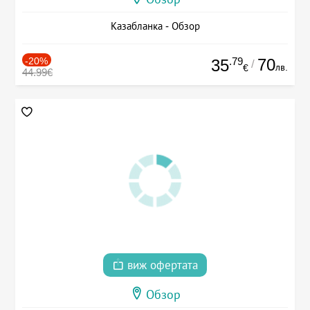
Казабланка - Обзор
-20%
.79
70
35
/
лв.
€
44.99€
виж офертата
Обзор