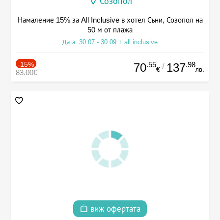
Созопол
Намаление 15% за All Inclusive в хотел Съни, Созопол на
50 м от плажа
Дата: 30.07 - 30.09 + all inclusive
-15%
.55
.98
70
137
/
€
лв.
83.00€
виж офертата