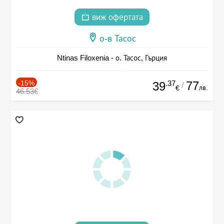
виж офертата
о-в Тасос
Ntinas Filoxenia - о. Тасос, Гърция
-15%
.37
77
39
/
лв.
€
46.53€