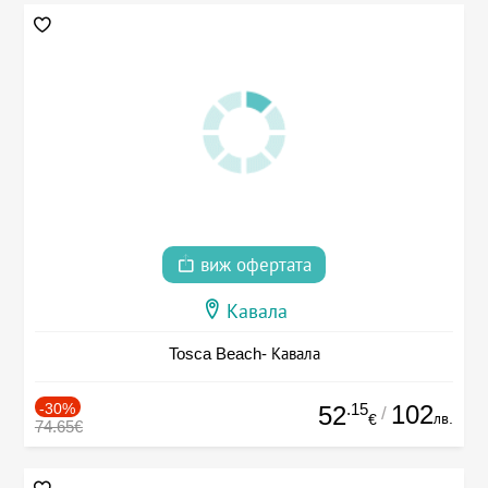
виж офертата
Кавала
Tosca Beach- Кавала
-30%
.15
102
52
/
лв.
€
74.65€