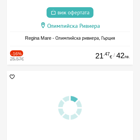
виж офертата
Олимпийска Ривиера
Regina Mare - Олимпийска ривиера, Гърция
-16%
.47
42
21
/
лв.
€
25.57€