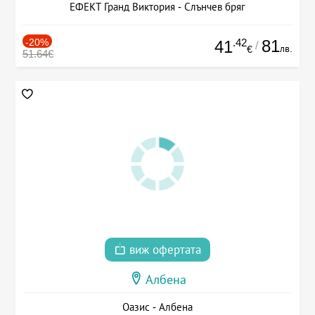
ЕФЕКТ Гранд Виктория - Слънчев бряг
-20%
.42
81
41
/
лв.
€
51.64€
виж офертата
Албена
Оазис - Албена