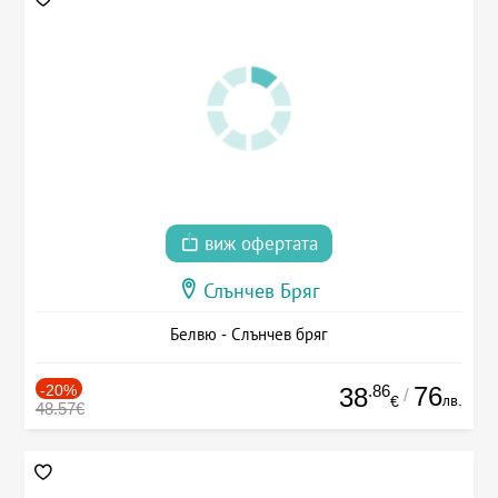
виж офертата
Слънчев Бряг
Белвю - Слънчев бряг
-20%
.86
76
38
/
лв.
€
48.57€