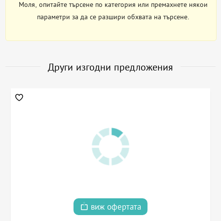
Моля, опитайте търсене по категория или премахнете някои
параметри за да се разшири обхвата на търсене.
Други изгодни предложения
виж офертата