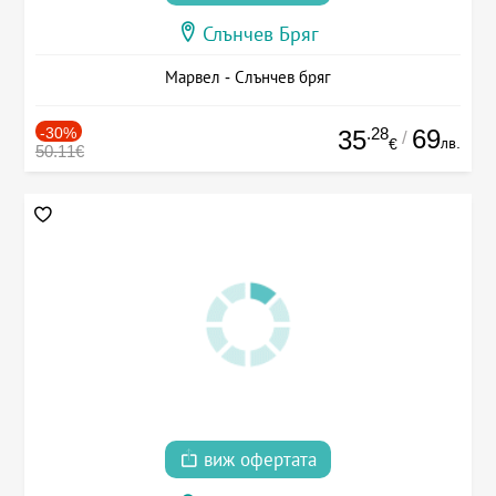
Слънчев Бряг
Марвел - Слънчев бряг
-30%
.28
69
35
/
лв.
€
50.11€
виж офертата