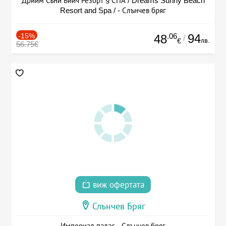
Дрийм Съни Бийч Резорт § СПА / Dreams Sunny Beach
Resort and Spa / - Слънчев бряг
-15%
.06
94
48
/
лв.
€
56.75€
виж офертата
Слънчев Бряг
Империал палас - Слънчев бряг