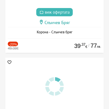
виж офертата
Слънчев Бряг
Корона - Слънчев бряг
-20%
.37
77
39
/
лв.
€
49.08€