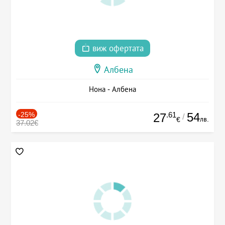
виж офертата
Албена
Нона - Албена
-25%
.61
54
27
/
лв.
€
37.02€