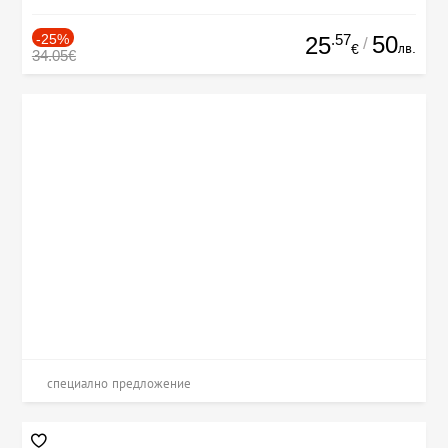
-25%
.57
50
25
/
лв.
€
34.05€
специално предложение