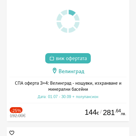
виж офертата
Велинград
СПА оферта 3=4: Велинград - нощувки, изхранване и
минерални басейни
Дата: 01.07 - 30.09 + полупансион
-25%
144
.64
281
/
€
лв.
192.00€