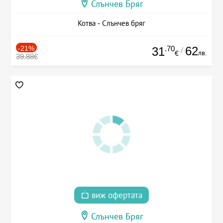
Слънчев Бряг
Котва - Слънчев бряг
-21%
.70
62
31
/
лв.
€
39.88€
виж офертата
Слънчев Бряг