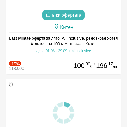
виж офертата
Китен
Last Minute оферта за лято: All Inclusive, реновиран хотел
Атлиман на 100 м от плажа в Китен
Дата: 01.06 - 29.09 + all inclusive
-15%
.30
.17
100
196
/
€
лв.
118.00€