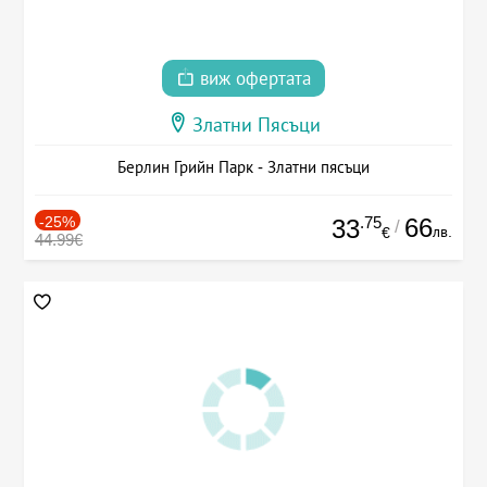
виж офертата
Златни Пясъци
Берлин Грийн Парк - Златни пясъци
-25%
.75
66
33
/
лв.
€
44.99€