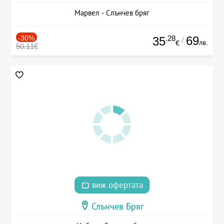
Марвел - Слънчев бряг
-30%
.28
69
35
/
лв.
€
50.11€
виж офертата
Слънчев Бряг