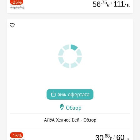
-25%
.75
111
56
/
лв.
€
75.67€
виж офертата
Обзор
АЛУА Хелиос Бей - Обзор
-15%
.68
60
30
/
лв.
€