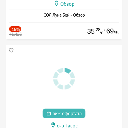
Обзор
СОЛ Луна Бей - Обзор
-15%
.28
69
35
/
лв.
€
41.42€
виж офертата
о-в Тасос