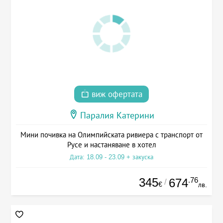
виж офертата
Паралия Катерини
Мини почивка на Олимпийската ривиера с транспорт от
Русе и настаняване в хотел
Дата: 18.09 - 23.09 + закуска
345
.76
674
/
€
лв.