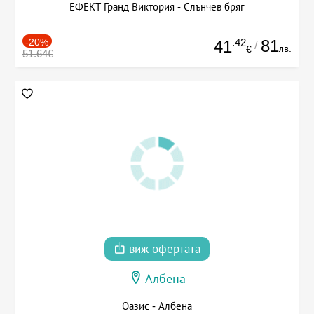
ЕФЕКТ Гранд Виктория - Слънчев бряг
-20%
.42
81
41
/
лв.
€
51.64€
виж офертата
Албена
Оазис - Албена