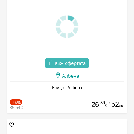
виж офертата
Албена
Елица - Албена
-25%
.59
52
26
/
лв.
€
35.54€