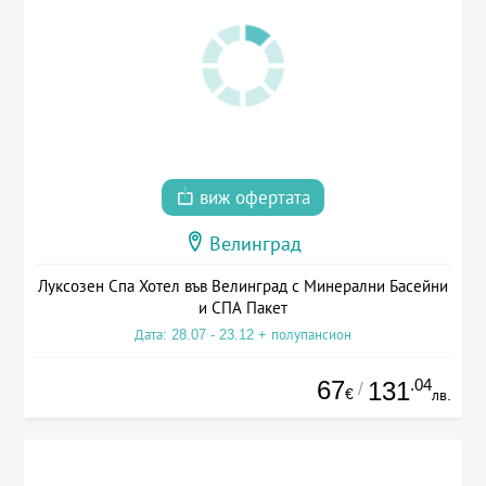
виж офертата
Велинград
Луксозен Спа Хотел във Велинград с Минерални Басейни
и СПА Пакет
Дата: 28.07 - 23.12 + полупансион
67
.04
131
/
€
лв.