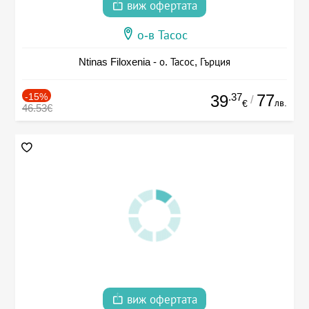
виж офертата
о-в Тасос
Ntinas Filoxenia - о. Тасос, Гърция
-15%
.37
77
39
/
лв.
€
46.53€
виж офертата