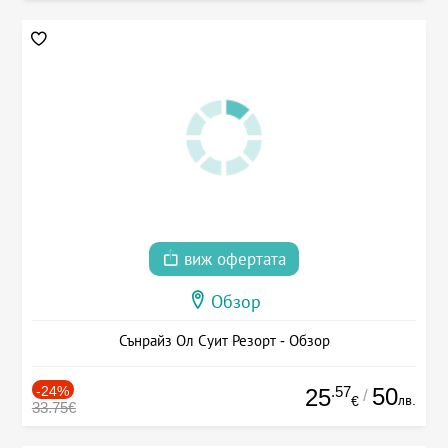
виж офертата
Обзор
Сънрайз Ол Суит Резорт - Обзор
-24%
.57
50
25
/
лв.
€
33.75€