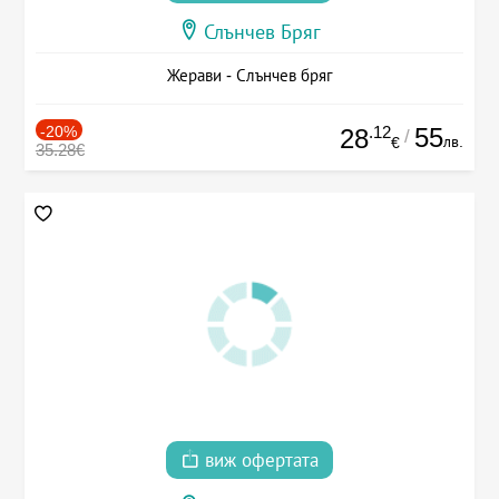
Слънчев Бряг
Жерави - Слънчев бряг
-20%
.12
55
28
/
лв.
€
35.28€
виж офертата