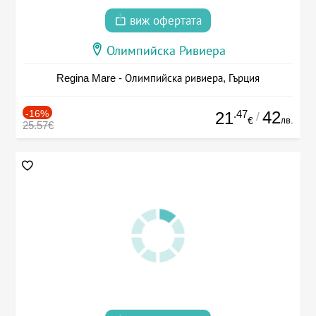
виж офертата
Олимпийска Ривиера
Regina Mare - Олимпийска ривиера, Гърция
-16%
.47
42
21
/
лв.
€
25.57€