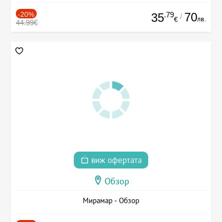
-20%
.79
70
35
/
лв.
€
44.99€
виж офертата
Обзор
Мирамар - Обзор