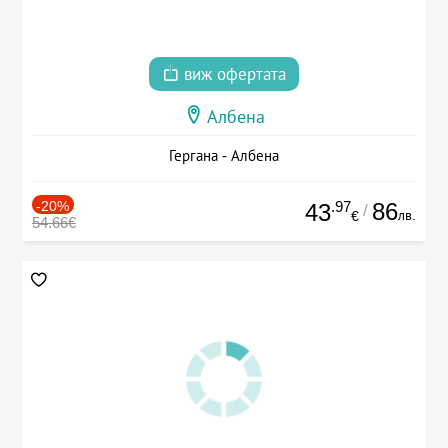
виж офертата
Албена
Гергана - Албена
-20%
.97
86
43
/
лв.
€
54.66€