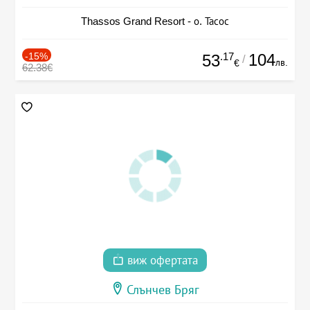
Thassos Grand Resort - о. Тасос
-15%
.17
104
53
/
лв.
€
62.38€
виж офертата
Слънчев Бряг