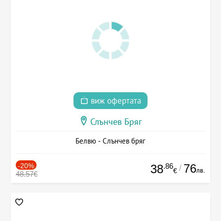
виж офертата
Слънчев Бряг
Белвю - Слънчев бряг
-20%
.86
76
38
/
лв.
€
48.57€