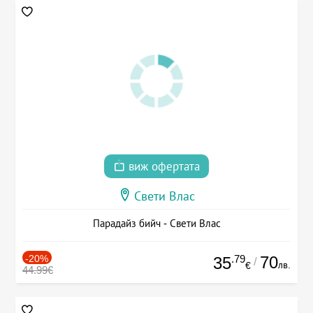
виж офертата
Свети Влас
Парадайз бийч - Свети Влас
-20%
.79
70
35
/
лв.
€
44.99€