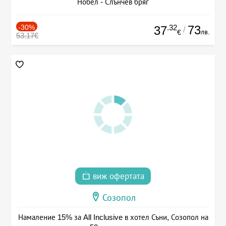
Нобел - Слънчев бряг
-30%
.32
73
37
/
лв.
€
53.17€
виж офертата
Созопол
Намаление 15% за All Inclusive в хотел Съни, Созопол на