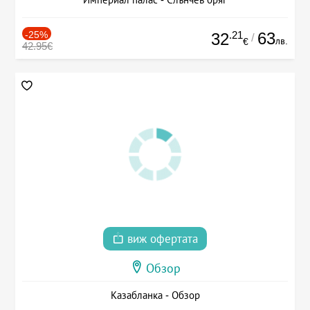
-25%
.21
63
32
/
лв.
€
42.95€
виж офертата
Обзор
Казабланка - Обзор