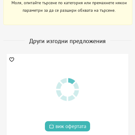
Моля, опитайте търсене по категория или премахнете някои
параметри за да се разшири обхвата на търсене.
Други изгодни предложения
виж офертата