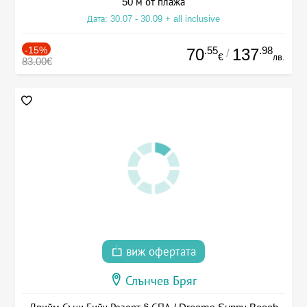
50 м от плажа
Дата: 30.07 - 30.09 + all inclusive
-15%
.55
.98
70
137
/
€
лв.
83.00€
виж офертата
Слънчев Бряг