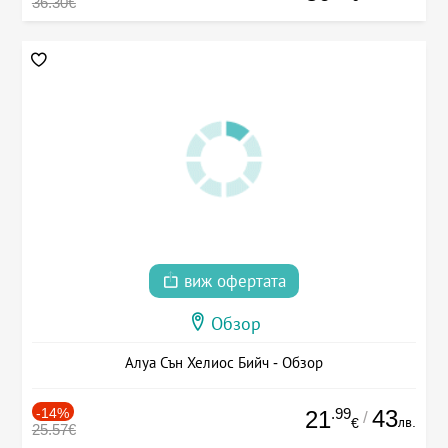
36.30€
виж офертата
Обзор
Алуа Сън Хелиос Бийч - Обзор
-14%
.99
43
21
/
лв.
€
25.57€