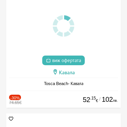
виж офертата
Кавала
Tosca Beach- Кавала
-30%
.15
102
52
/
лв.
€
74.65€