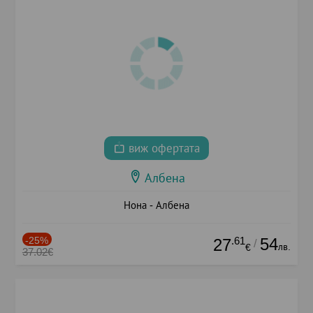
виж офертата
Албена
Нона - Албена
-25%
.61
54
27
/
лв.
€
37.02€