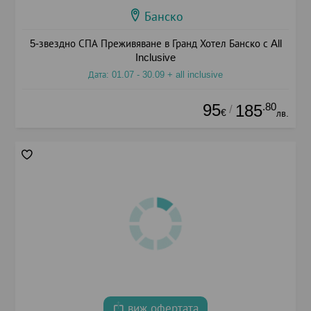
Банско
5-звездно СПА Преживяване в Гранд Хотел Банско с All
Inclusive
Дата: 01.07 - 30.09 + all inclusive
95
.80
185
/
€
лв.
виж офертата