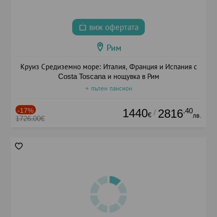
виж офертата
Рим
Круиз Средиземно море: Италия, Франция и Испания с
Costa Toscana и нощувка в Рим
+ пълен пансион
-17%
1440
.40
2816
/
€
лв.
1726.00€