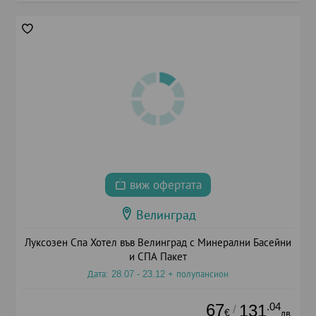
виж офертата
Велинград
Луксозен Спа Хотел във Велинград с Минерални Басейни
и СПА Пакет
Дата: 28.07 - 23.12 + полупансион
67
.04
131
/
€
лв.