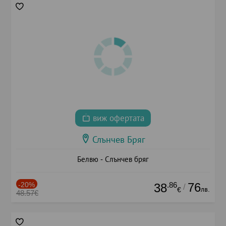
виж офертата
Слънчев Бряг
Белвю - Слънчев бряг
-20%
.86
76
38
/
лв.
€
48.57€