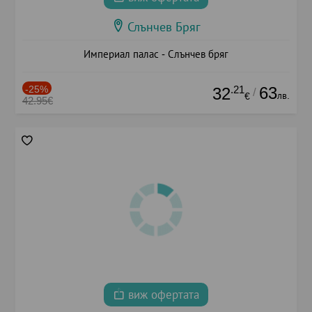
Слънчев Бряг
Империал палас - Слънчев бряг
-25%
.21
63
32
/
лв.
€
42.95€
виж офертата