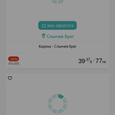
виж офертата
Слънчев Бряг
Корона - Слънчев бряг
-20%
.37
77
39
/
лв.
€
49.08€