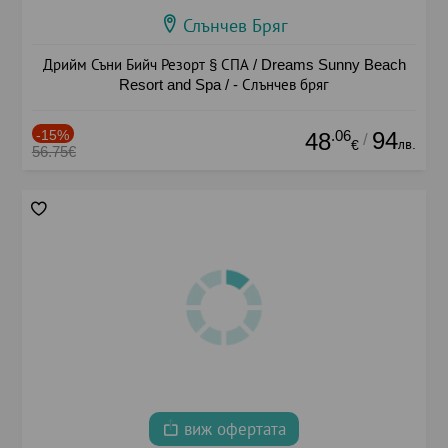
Слънчев Бряг
Дрийм Съни Бийч Резорт § СПА / Dreams Sunny Beach
Resort and Spa / - Слънчев бряг
-15%
.06
94
48
/
лв.
€
56.75€
виж офертата