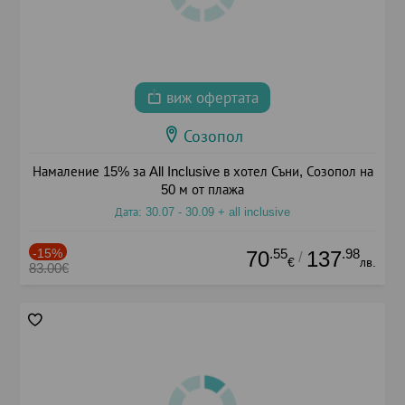
виж офертата
Созопол
Намаление 15% за All Inclusive в хотел Съни, Созопол на
50 м от плажа
Дата: 30.07 - 30.09 + all inclusive
-15%
.55
.98
70
137
/
€
лв.
83.00€