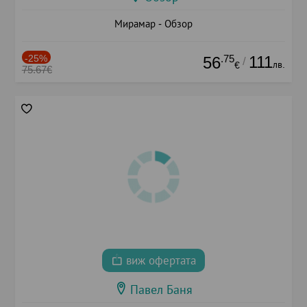
Мирамар - Обзор
-25%
.75
111
56
/
лв.
€
75.67€
виж офертата
Павел Баня