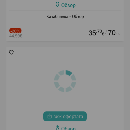
Обзор
Казабланка - Обзор
-20%
.79
70
35
/
лв.
€
44.99€
виж офертата
Обзор