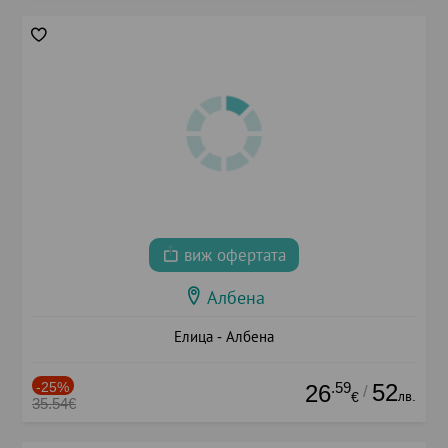
виж офертата
Албена
Елица - Албена
-25%
.59
52
26
/
лв.
€
35.54€