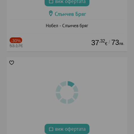
виж офертата
Слънчев Бряг
Нобел - Слънчев бряг
-30%
.32
73
37
/
лв.
€
53.17€
виж офертата