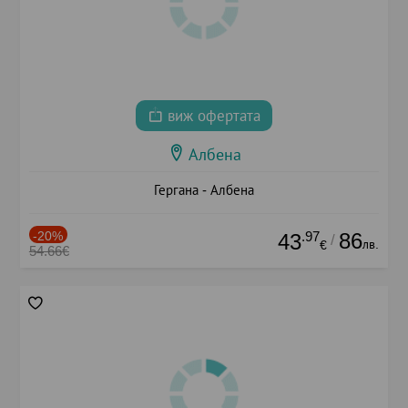
виж офертата
Албена
Гергана - Албена
-20%
.97
86
43
/
лв.
€
54.66€