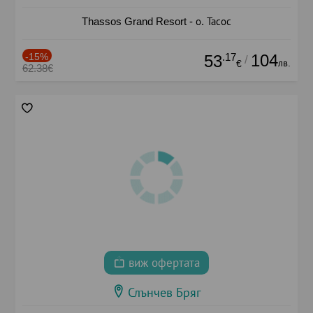
Thassos Grand Resort - о. Тасос
-15%
.17
104
53
/
лв.
€
62.38€
виж офертата
Слънчев Бряг