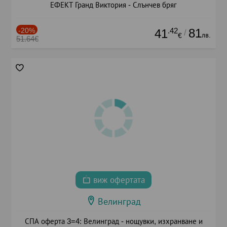
ЕФЕКТ Гранд Виктория - Слънчев бряг
-20%
.42
81
41
/
лв.
€
51.64€
виж офертата
Велинград
СПА оферта 3=4: Велинград - нощувки, изхранване и