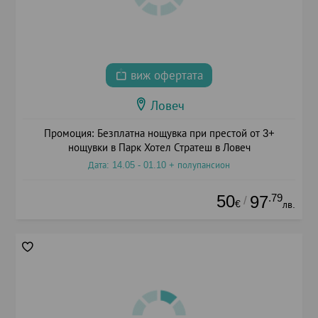
виж офертата
Ловеч
Промоция: Безплатна нощувка при престой от 3+
нощувки в Парк Хотел Стратеш в Ловеч
Дата: 14.05 - 01.10 + полупансион
50
.79
97
/
€
лв.