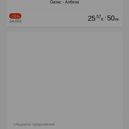
Оазис - Албена
-25%
.57
50
25
/
лв.
€
34.05€
специално предложение