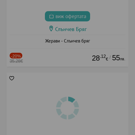
виж офертата
Слънчев Бряг
Жерави - Слънчев бряг
-20%
.12
55
28
/
лв.
€
35.28€