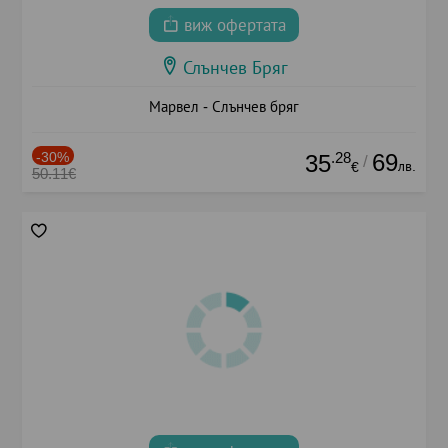
виж офертата
Слънчев Бряг
Марвел - Слънчев бряг
-30%
.28
69
35
/
лв.
€
50.11€