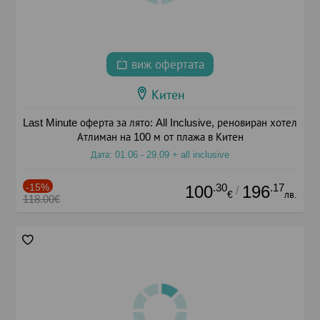
виж офертата
Китен
Last Minute оферта за лято: All Inclusive, реновиран хотел
Атлиман на 100 м от плажа в Китен
Дата: 01.06 - 29.09 + all inclusive
-15%
.30
.17
100
196
/
€
лв.
118.00€