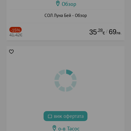
Обзор
СОЛ Луна Бей - Обзор
-15%
.28
69
35
/
лв.
€
41.42€
виж офертата
о-в Тасос