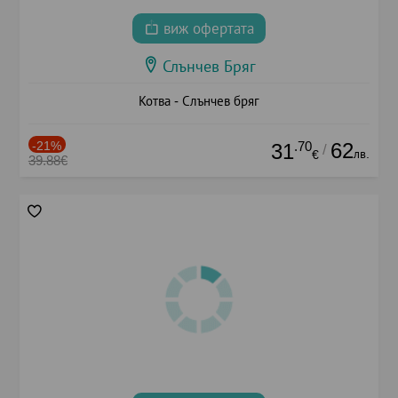
виж офертата
Слънчев Бряг
Котва - Слънчев бряг
-21%
.70
62
31
/
лв.
€
39.88€