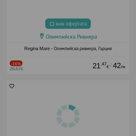
виж офертата
Олимпийска Ривиера
Regina Mare - Олимпийска ривиера, Гърция
-16%
.47
42
21
/
лв.
€
25.57€