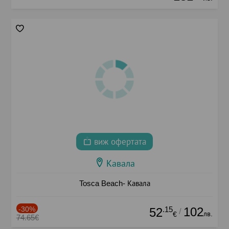
виж офертата
Кавала
Tosca Beach- Кавала
-30%
.15
102
52
/
лв.
€
74.65€