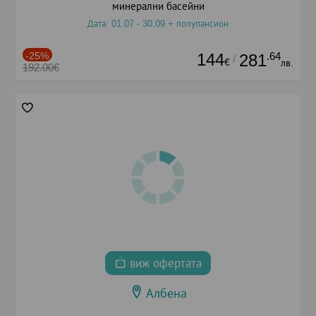
минерални басейни
Дата: 01.07 - 30.09 + полупансион
-25%
144
.64
281
/
€
лв.
192.00€
виж офертата
Албена