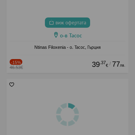
виж офертата
о-в Тасос
Ntinas Filoxenia - о. Тасос, Гърция
-15%
.37
77
39
/
лв.
€
46.53€