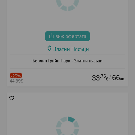
виж офертата
Златни Пясъци
Берлин Грийн Парк - Златни пясъци
-25%
.75
66
33
/
лв.
€
44.99€