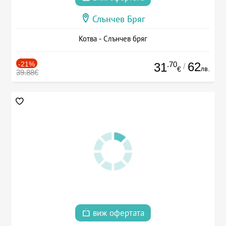
Слънчев Бряг
Котва - Слънчев бряг
-21%
.70
62
31
/
лв.
€
39.88€
виж офертата