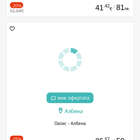
-20%
.42
81
41
/
лв.
€
51.64€
виж офертата
Албена
Оазис - Албена
-25%
.57