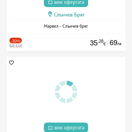
виж офертата
Слънчев Бряг
Марвел - Слънчев бряг
-30%
.28
69
35
/
лв.
€
50.11€
виж офертата