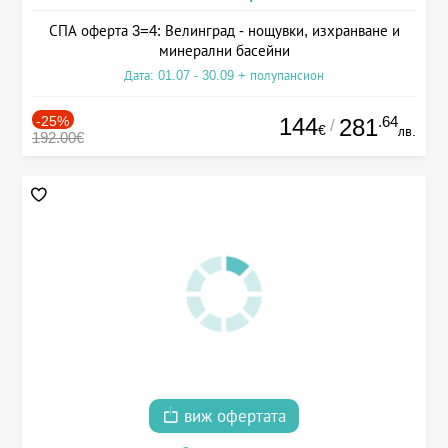
СПА оферта 3=4: Велинград - нощувки, изхранване и
минерални басейни
Дата: 01.07 - 30.09 + полупансион
-25%
144
.64
281
/
€
лв.
192.00€
виж офертата