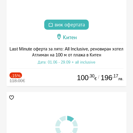
виж офертата
Китен
Last Minute оферта за лято: All Inclusive, реновиран хотел
Атлиман на 100 м от плажа в Китен
Дата: 01.06 - 29.09 + all inclusive
-15%
.30
.17
100
196
/
€
лв.
118.00€