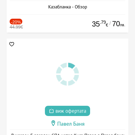
Казабланка - Обзор
-20%
.79
70
35
/
лв.
€
44.99€
виж офертата
Павел Баня