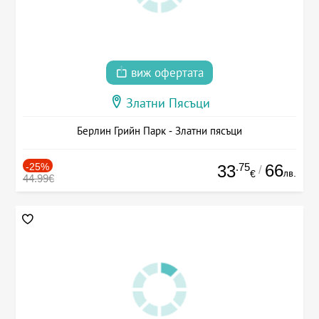
виж офертата
Златни Пясъци
Берлин Грийн Парк - Златни пясъци
-25%
.75
66
33
/
лв.
€
44.99€