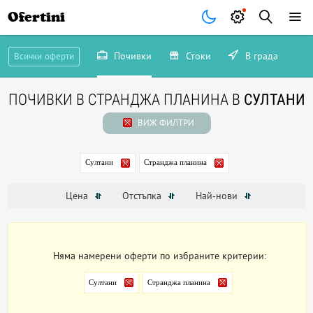
Ofertini
Почивки
Стоки
В града
Всички оферти
ПОЧИВКИ В СТРАНДЖА ПЛАНИНА В
СУЛТАНИ
ВИЖ ФИЛТРИ
Султани
Странджа планина
Цена
Отстъпка
Най-нови
Няма намерени оферти по избраните критерии:
Султани
Странджа планина