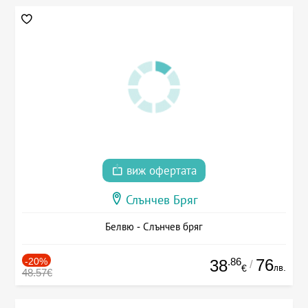
виж офертата
Слънчев Бряг
Белвю - Слънчев бряг
-20%
.86
76
38
/
лв.
€
48.57€