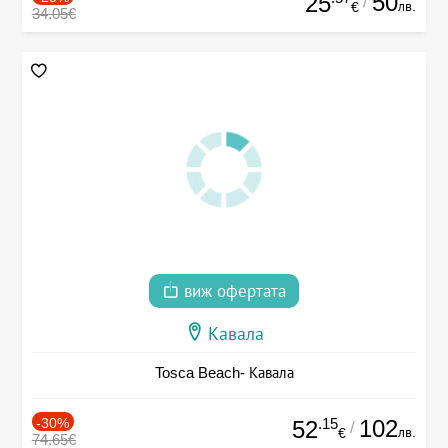
50
25
/
лв.
€
34.05€
виж офертата
Кавала
Tosca Beach- Кавала
-30%
.15
102
52
/
лв.
€
74.65€