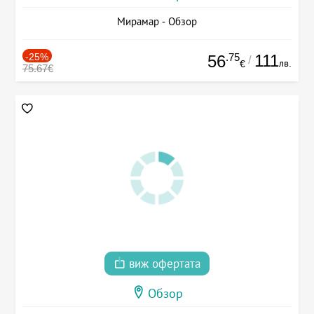
Мирамар - Обзор
-25%
.75
111
56
/
лв.
€
75.67€
виж офертата
Обзор