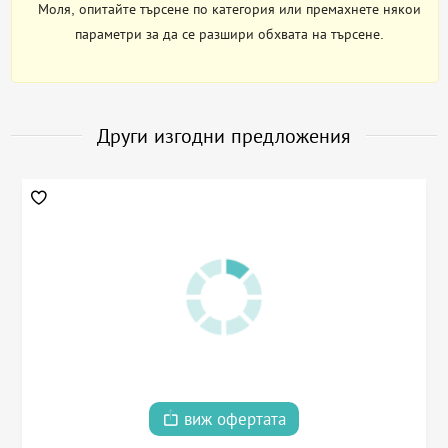
Моля, опитайте търсене по категория или премахнете някои
параметри за да се разшири обхвата на търсене.
Други изгодни предложения
виж офертата