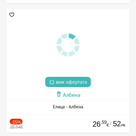
виж офертата
Албена
Елица - Албена
-25%
.59
52
26
/
лв.
€
35.54€