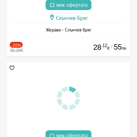
виж офертата
Слънчев Бряг
Жерави - Слънчев бряг
-20%
.12
55
28
/
лв.
€
35.28€
виж офертата