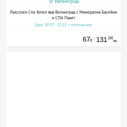
Велинград
Луксозен Спа Хотел във Велинград с Минерални Басейни
и СПА Пакет
Дата: 28.07 - 23.12 + полупансион
67
.04
131
/
€
лв.