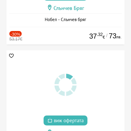
Слънчев Бряг
Нобел - Слънчев бряг
-30%
.32
73
37
/
лв.
€
53.17€
виж офертата