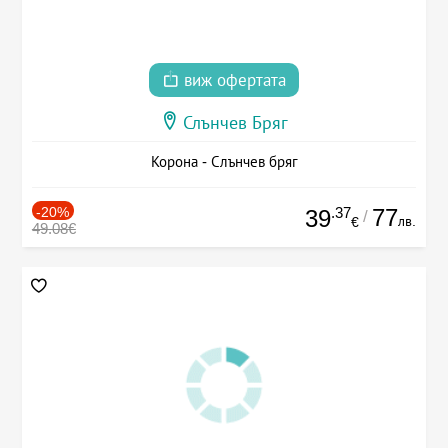
виж офертата
Слънчев Бряг
Корона - Слънчев бряг
-20%
.37
77
39
/
лв.
€
49.08€