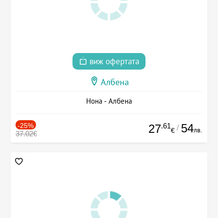
виж офертата
Албена
Нона - Албена
-25%
.61
54
27
/
лв.
€
37.02€