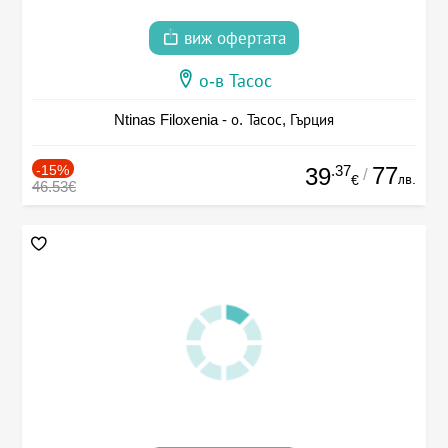
виж офертата
о-в Тасос
Ntinas Filoxenia - о. Тасос, Гърция
-15%
.37
77
39
/
лв.
€
46.53€