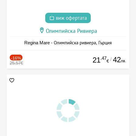
виж офертата
Олимпийска Ривиера
Regina Mare - Олимпийска ривиера, Гърция
-16%
.47
42
21
/
лв.
€
25.57€