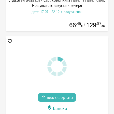
Луксозен 5-звезден СПА хотел Княз Павел в Павел баня:
Нощувка със закуска и вечеря
Дата: 17.07 - 22.12 + полупансион
.45
.97
66
129
/
€
лв.
виж офертата
Банско