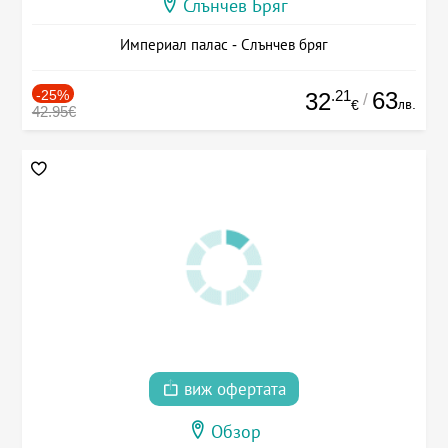
Слънчев Бряг
Империал палас - Слънчев бряг
-25%
.21
63
32
/
лв.
€
42.95€
виж офертата
Обзор