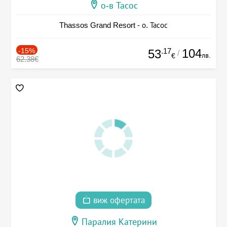
о-в Тасос
Thassos Grand Resort - о. Тасос
-15%
.17
104
53
/
лв.
€
62.38€
виж офертата
Паралия Катерини