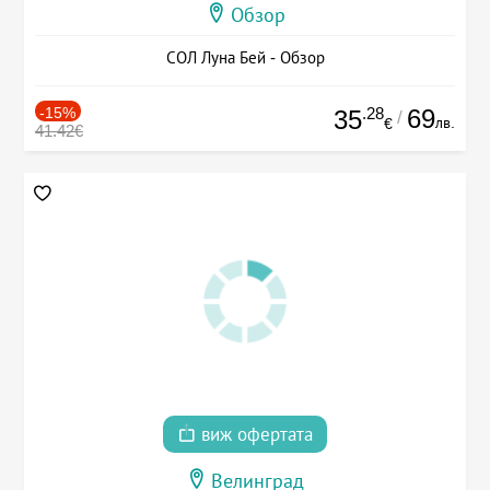
Обзор
СОЛ Луна Бей - Обзор
-15%
.28
69
35
/
лв.
€
41.42€
виж офертата
Велинград