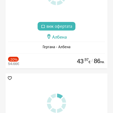
виж офертата
Албена
Гергана - Албена
-20%
.97
86
43
/
лв.
€
54.66€