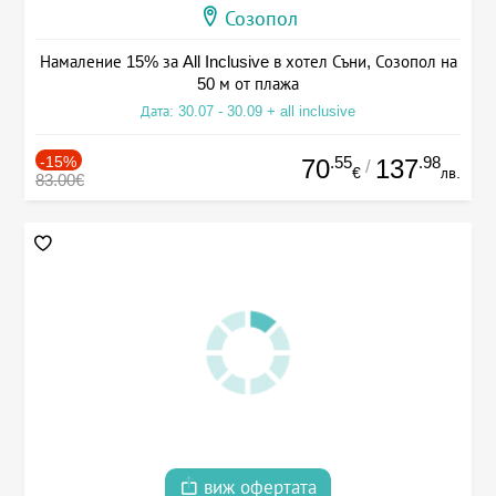
Созопол
Намаление 15% за All Inclusive в хотел Съни, Созопол на
50 м от плажа
Дата: 30.07 - 30.09 + all inclusive
-15%
.55
.98
70
137
/
€
лв.
83.00€
виж офертата