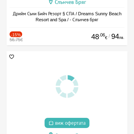
Слънчев Бряг
Дрийм Съни Бийч Резорт § СПА / Dreams Sunny Beach
Resort and Spa / - Слънчев бряг
-15%
.06
94
48
/
лв.
€
56.75€
виж офертата