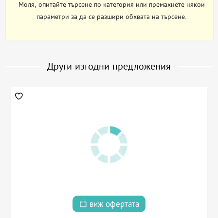
Моля, опитайте търсене по категория или премахнете някои
параметри за да се разшири обхвата на търсене.
Други изгодни предложения
виж офертата