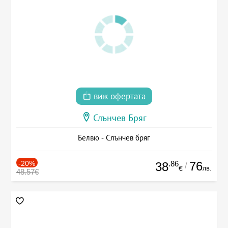
виж офертата
Слънчев Бряг
Белвю - Слънчев бряг
-20%
.86
76
38
/
лв.
€
48.57€