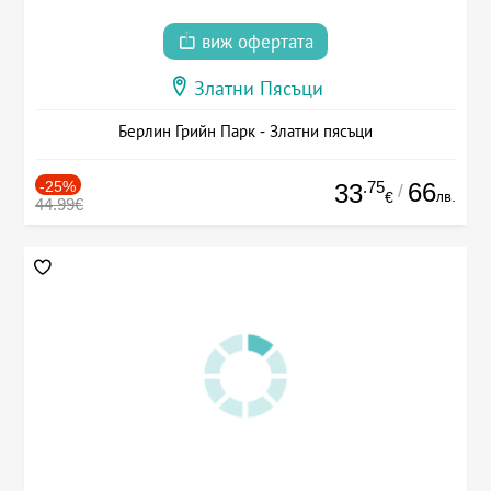
виж офертата
Златни Пясъци
Берлин Грийн Парк - Златни пясъци
-25%
.75
66
33
/
лв.
€
44.99€