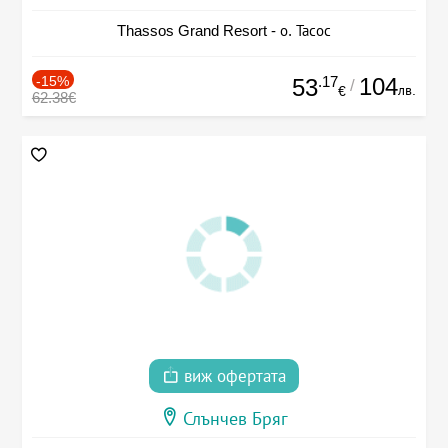
Thassos Grand Resort - о. Тасос
-15%
.17
104
53
/
лв.
€
62.38€
виж офертата
Слънчев Бряг