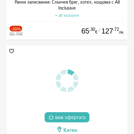
Ранни записвания: Слънчев бряг, хотел, нощувка с All
Inclusive
+ all inclusive
-30%
.30
.72
65
127
/
€
лв.
92.70€
виж офертата
Китен