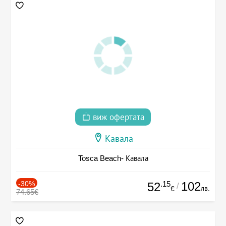
виж офертата
Кавала
Tosca Beach- Кавала
-30%
.15
102
52
/
лв.
€
74.65€