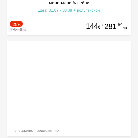
минерални басейни
Дата: 01.07 - 30.09 + полупансион
-25%
144
.64
281
/
€
лв.
192.00€
специално предложение