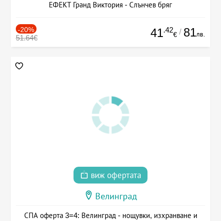
ЕФЕКТ Гранд Виктория - Слънчев бряг
-20%
.42
81
41
/
лв.
€
51.64€
виж офертата
Велинград
СПА оферта 3=4: Велинград - нощувки, изхранване и