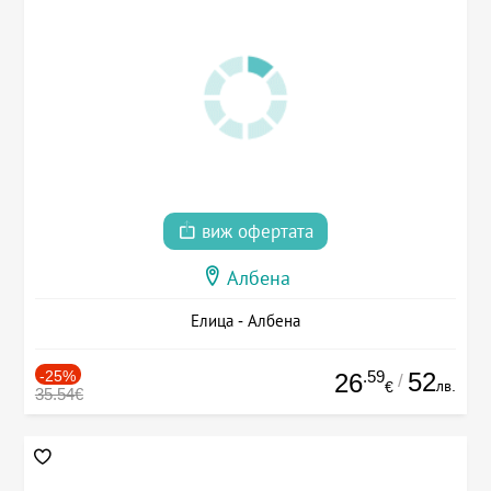
виж офертата
Албена
Елица - Албена
-25%
.59
52
26
/
лв.
€
35.54€