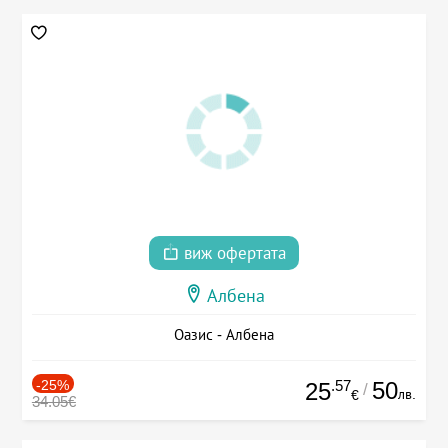
виж офертата
Албена
Оазис - Албена
-25%
.57
50
25
/
лв.
€
34.05€