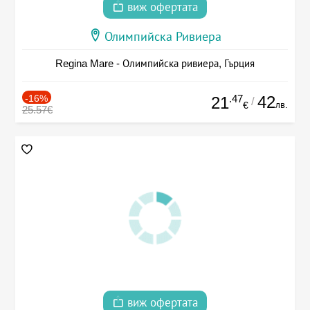
виж офертата
Олимпийска Ривиера
Regina Mare - Олимпийска ривиера, Гърция
-16%
.47
42
21
/
лв.
€
25.57€
виж офертата