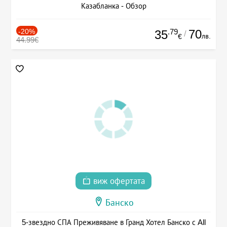
Казабланка - Обзор
-20%
.79
70
35
/
лв.
€
44.99€
виж офертата
Банско
5-звездно СПА Преживяване в Гранд Хотел Банско с All