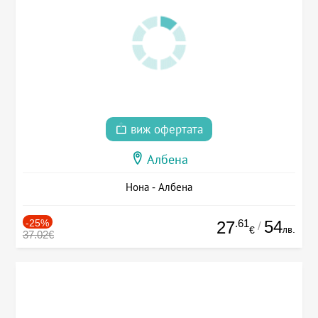
виж офертата
Албена
Нона - Албена
-25%
.61
54
27
/
лв.
€
37.02€