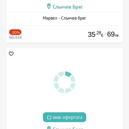
Слънчев Бряг
Марвел - Слънчев бряг
-30%
.28
69
35
/
лв.
€
50.11€
виж офертата