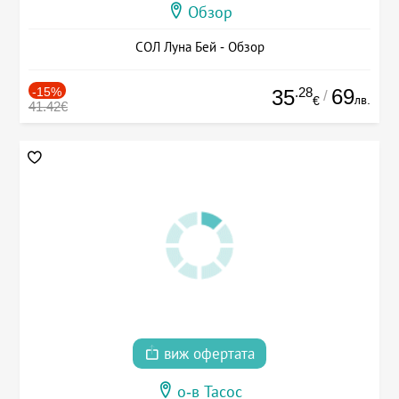
Обзор
СОЛ Луна Бей - Обзор
-15%
.28
69
35
/
лв.
€
41.42€
виж офертата
о-в Тасос