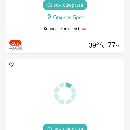
виж офертата
Слънчев Бряг
Корона - Слънчев бряг
-20%
.37
77
39
/
лв.
€
49.08€
виж офертата