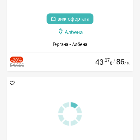
виж офертата
Албена
Гергана - Албена
-20%
.97
86
43
/
лв.
€
54.66€