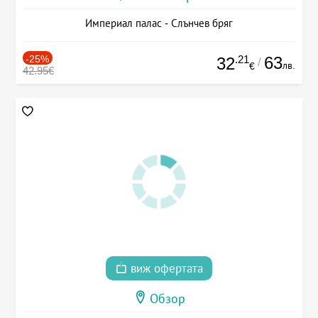
Империал палас - Слънчев бряг
-25%
.21
63
32
/
лв.
€
42.95€
виж офертата
Обзор