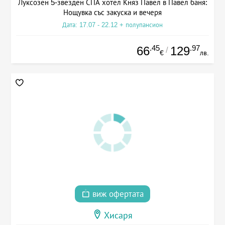
Луксозен 5-звезден СПА хотел Княз Павел в Павел баня:
Нощувка със закуска и вечеря
Дата: 17.07 - 22.12 + полупансион
.45
.97
66
129
/
€
лв.
виж офертата
Хисаря