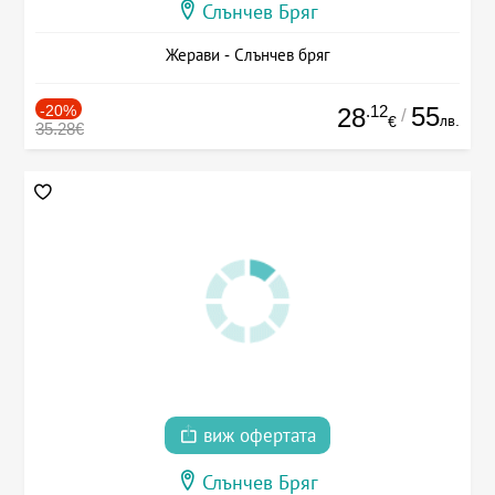
Слънчев Бряг
Жерави - Слънчев бряг
-20%
.12
55
28
/
лв.
€
35.28€
виж офертата
Слънчев Бряг