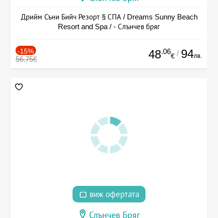
Дрийм Съни Бийч Резорт § СПА / Dreams Sunny Beach
Resort and Spa / - Слънчев бряг
-15%
.06
94
48
/
лв.
€
56.75€
виж офертата
Слънчев Бряг