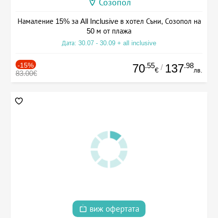
Созопол
Намаление 15% за All Inclusive в хотел Съни, Созопол на
50 м от плажа
Дата: 30.07 - 30.09 + all inclusive
-15%
.55
.98
70
137
/
€
лв.
83.00€
виж офертата