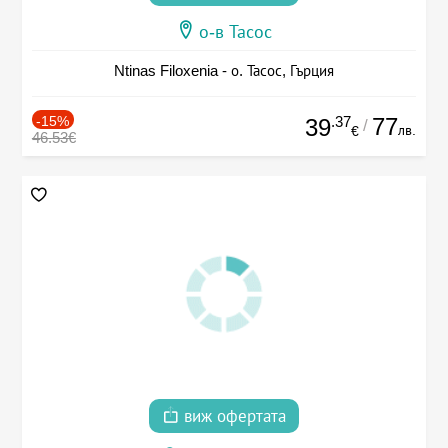
о-в Тасос
Ntinas Filoxenia - о. Тасос, Гърция
-15%
.37
77
39
/
лв.
€
46.53€
виж офертата