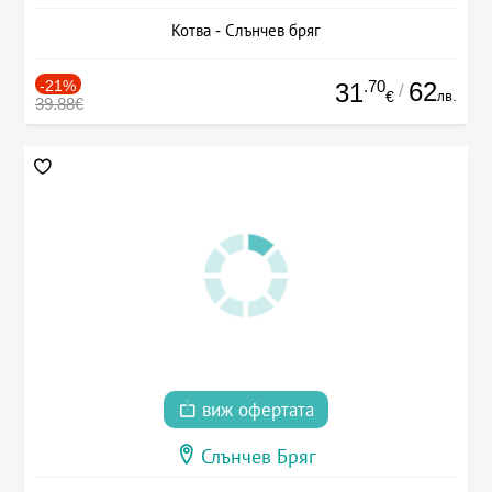
Котва - Слънчев бряг
-21%
.70
62
31
/
лв.
€
39.88€
виж офертата
Слънчев Бряг