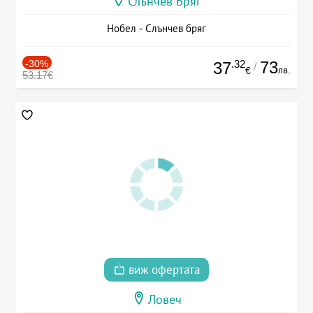
Слънчев Бряг
Нобел - Слънчев бряг
-30%
.32
73
37
/
лв.
€
53.17€
виж офертата
Ловеч