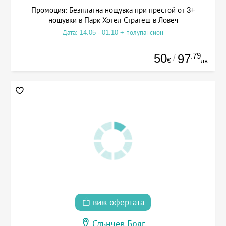
Промоция: Безплатна нощувка при престой от 3+
нощувки в Парк Хотел Стратеш в Ловеч
Дата: 14.05 - 01.10 + полупансион
50
.79
97
/
€
лв.
виж офертата
Слънчев Бряг