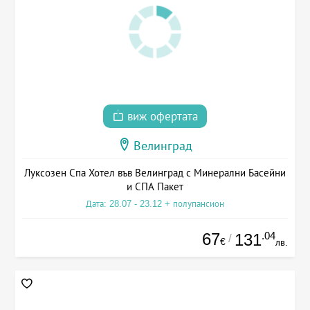
виж офертата
Велинград
Луксозен Спа Хотел във Велинград с Минерални Басейни
и СПА Пакет
Дата: 28.07 - 23.12 + полупансион
67
.04
131
/
€
лв.