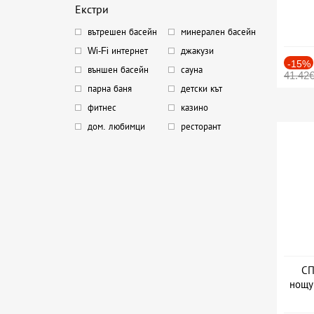
Екстри
вътрешен басейн
минерален басейн
Wi-Fi интернет
джакузи
-15%
външен басейн
сауна
41.42
парна баня
детски кът
фитнес
казино
дом. любимци
ресторант
СП
нощу
Дат