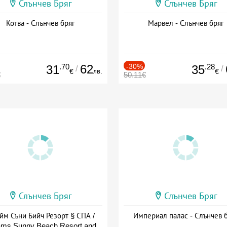
Слънчев Бряг
Слънчев Бряг
Котва - Слънчев бряг
Марвел - Слънчев бряг
.70
62
-30%
.28
31
35
/
/
лв.
€
€
€
50.11€
Слънчев Бряг
Слънчев Бряг
йм Съни Бийч Резорт § СПА /
Империал палас - Слънчев 
ms Sunny Beach Resort and