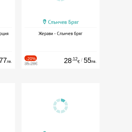
Слънчев Бряг
ърция
Жерави - Слънчев бряг
77
-20%
.12
55
28
/
лв.
лв.
€
35.28€