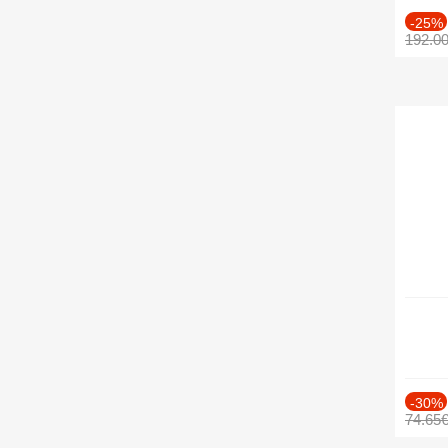
-25%
192.0
-30%
74.65