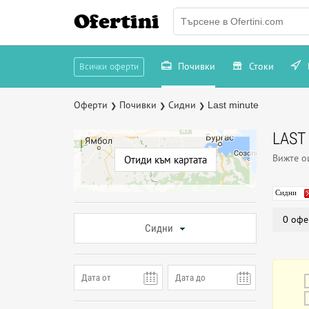
Ofertini
Почивки
Стоки
Всички оферти
Оферти
Почивки
Сидни
Last minute
❯
❯
❯
LAST
Вижте 
Отиди към картата
Сидни
0 офе
Сидни