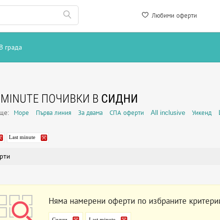
Любими оферти
В града
 MINUTE ПОЧИВКИ В
СИДНИ
още:
Море
Първа линия
За двама
СПА оферти
All inclusive
Уикенд
Last minute
рти
Няма намерени оферти по избраните критери
Сидни
Last minute