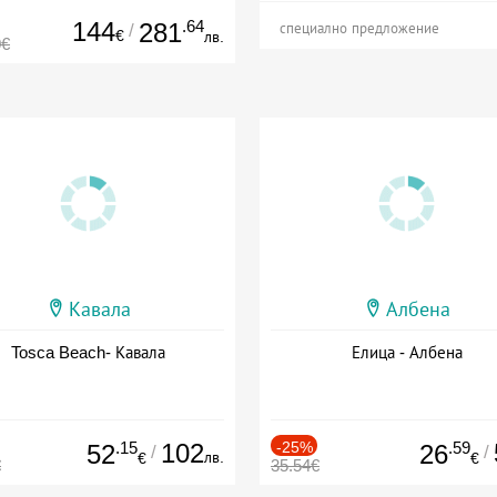
144
.64
281
/
специално предложение
€
лв.
0€
Кавала
Албена
Tosca Beach- Кавала
Елица - Албена
.15
102
-25%
.59
52
26
/
/
лв.
€
€
€
35.54€