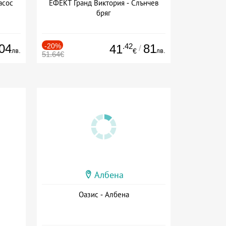
асос
ЕФЕКТ Гранд Виктория - Слънчев
бряг
04
-20%
.42
81
41
/
лв.
лв.
€
51.64€
Албена
Оазис - Албена