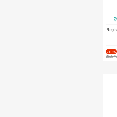
Regin
-16%
25.57