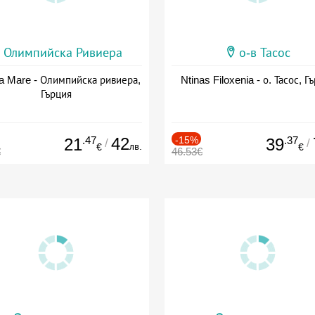
Олимпийска Ривиера
о-в Тасос
a Mare - Олимпийска ривиера,
Ntinas Filoxenia - о. Тасос, Г
Гърция
.47
42
-15%
.37
21
39
/
/
лв.
€
€
€
46.53€