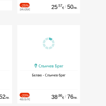
-25%
.57
50
25
/
лв.
€
34.05€
Слънчев Бряг
Белвю - Слънчев бряг
52
-20%
.86
76
38
/
лв.
лв.
€
48.57€