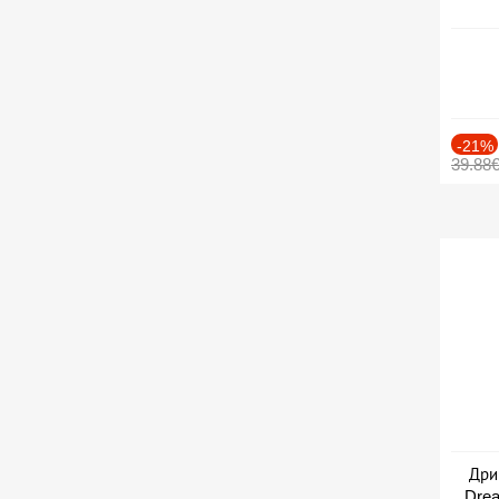
-21%
39.88
Дри
Drea