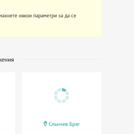
махнете някои параметри за да се
жения
Слънчев Бряг