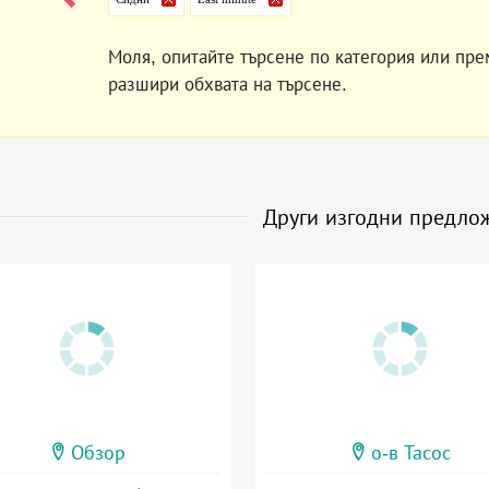
Моля, опитайте търсене по категория или пре
разшири обхвата на търсене.
Други изгодни предло
Обзор
о-в Тасос