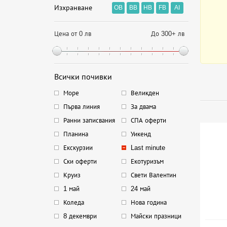
Изхранване
OB
BB
HB
FB
AI
Цена от 0 лв
До 300+ лв
Всички почивки
Море
Великден
Първа линия
За двама
Ранни записвания
СПА оферти
Планина
Уикенд
Екскурзии
Last minute
Ски оферти
Екотуризъм
Круиз
Свети Валентин
1 май
24 май
Коледа
Нова година
8 декември
Майски празници