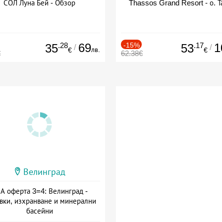
СОЛ Луна Бей - Обзор
Thassos Grand Resort - о. Т
.28
69
-15%
.17
1
35
53
/
/
лв.
€
€
€
62.38€
Велинград
А оферта 3=4: Велинград -
вки, изхранване и минерални
басейни
а: 01.07 - 30.09 + полупансион