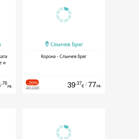
и
Слънчев Бряг
ката
Корона - Слънчев бряг
е и
а
.76
-20%
.37
77
4
39
/
лв.
лв.
€
49.08€