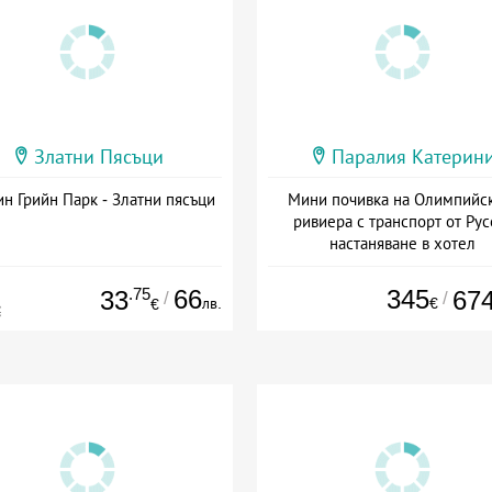
Златни Пясъци
Паралия Катерин
н Грийн Парк - Златни пясъци
Мини почивка на Олимпийс
ривиера с транспорт от Рус
настаняване в хотел
Дата: 18.09 - 23.09 + закуск
.75
66
345
33
67
/
/
лв.
€
€
€