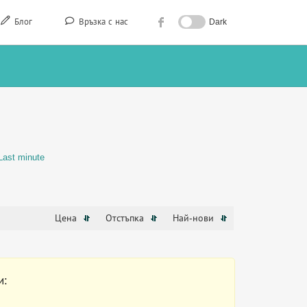
Блог
Връзка с нас
Dark
Last minute
Цена
Отстъпка
Най-нови
и: