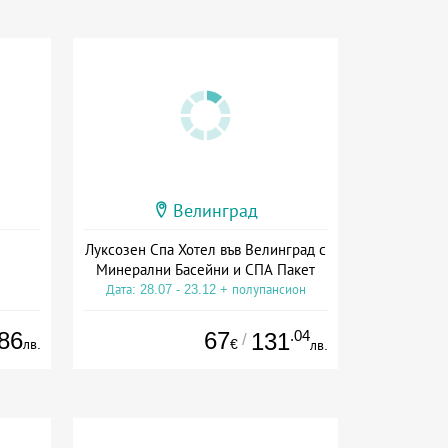
Велинград
Луксозен Спа Хотел във Велинград с
Минерални Басейни и СПА Пакет
Дата: 28.07 - 23.12 + полупансион
86
67
.04
131
/
лв.
€
лв.