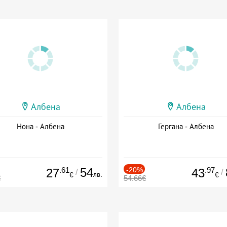
Албена
Албена
Нона - Албена
Гергана - Албена
.61
54
-20%
.97
27
43
/
/
лв.
€
€
€
54.66€