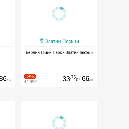
Златни Пясъци
Берлин Грийн Парк - Златни пясъци
86
-25%
.75
66
33
/
лв.
лв.
€
44.99€