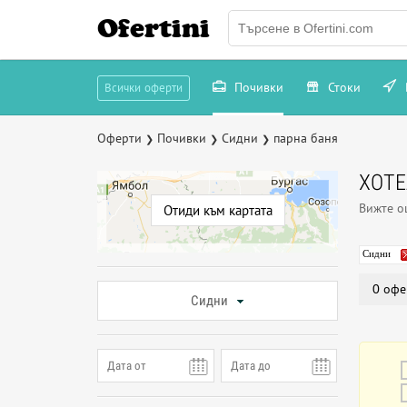
Ofertini
Почивки
Стоки
Всички оферти
Оферти
Почивки
Сидни
парна баня
❯
❯
❯
ХОТЕ
Вижте 
Отиди към картата
Сидни
0 офе
Сидни