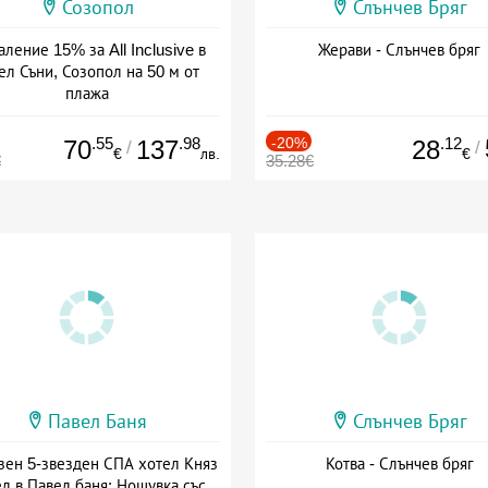
Созопол
Слънчев Бряг
ление 15% за All Inclusive в
Жерави - Слънчев бряг
ел Съни, Созопол на 50 м от
плажа
а: 30.07 - 30.09 + all inclusive
.55
.98
-20%
.12
70
137
28
/
/
€
лв.
€
€
35.28€
Павел Баня
Слънчев Бряг
зен 5-звезден СПА хотел Княз
Котва - Слънчев бряг
л в Павел баня: Нощувка със