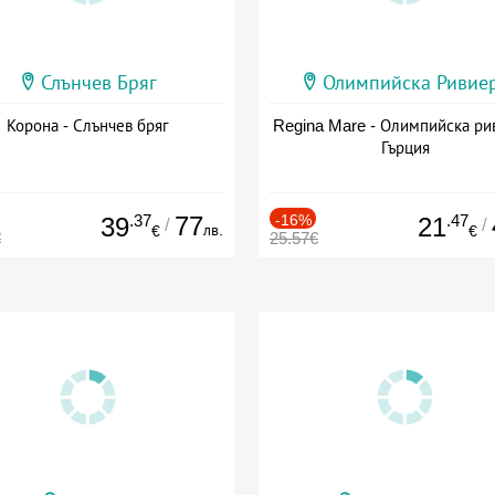
Слънчев Бряг
Олимпийска Ривие
Корона - Слънчев бряг
Regina Mare - Олимпийска ри
Гърция
.37
77
-16%
.47
39
21
/
/
лв.
€
€
€
25.57€