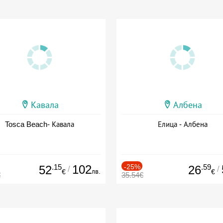
Кавала
Албена
Tosca Beach- Кавала
Елица - Албена
.15
102
-25%
.59
52
26
/
/
лв.
€
€
€
35.54€