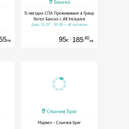
Банско
5-звездно СПА Преживяване в Гранд
Хотел Банско с All Inclusive
Дата: 01.07 - 30.09 + all inclusive
55
95
.80
185
/
лв.
€
лв.
Слънчев Бряг
Марвел - Слънчев бряг