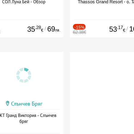
СОЛ Луна Бей - Обзор
Thassos Grand Resort - о. Т
.28
69
-15%
.17
1
35
53
/
/
лв.
€
€
€
62.38€
Слънчев Бряг
Т Гранд Виктория - Слънчев
бряг