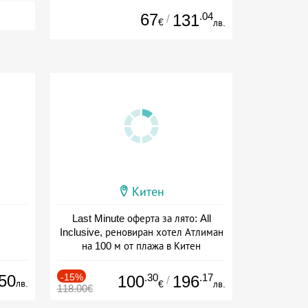
67
.04
131
/
€
лв.
Китен
Last Minute оферта за лято: All
Inclusive, реновиран хотел Атлиман
на 100 м от плажа в Китен
Дата: 01.06 - 29.09 + all inclusive
50
-15%
.30
.17
100
196
/
лв.
€
лв.
118.00€