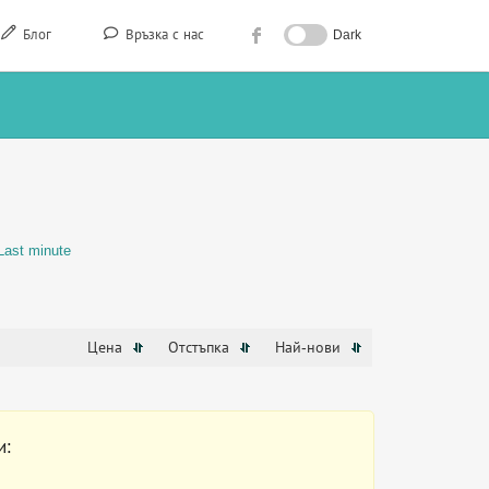
Блог
Връзка с нас
Dark
Last minute
Цена
Отстъпка
Най-нови
и: