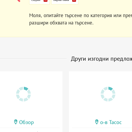
Моля, опитайте търсене по категория или пре
разшири обхвата на търсене.
Други изгодни предло
Обзор
о-в Тасос