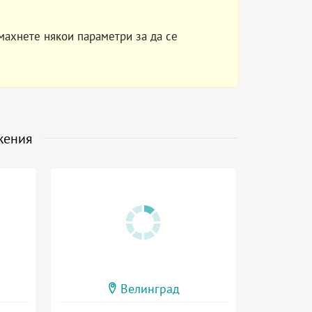
махнете някои параметри за да се
жения
Велинград