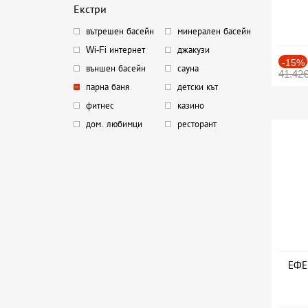
Екстри
вътрешен басейн
минерален басейн
Wi-Fi интернет
джакузи
-15%
външен басейн
сауна
41.42
парна баня
детски кът
фитнес
казино
дом. любимци
ресторант
ЕФЕК