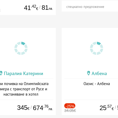
.42
81
41
/
специално предложение
лв.
€
€
Паралия Катерини
Албена
и почивка на Олимпийската
Оазис - Албена
виера с транспорт от Русе и
настаняване в хотел
Дата: 18.09 - 23.09 + закуска
345
.76
-25%
.57
674
25
/
/
€
лв.
€
34.05€