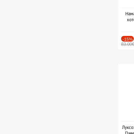
Нама
хот
Дат
-15%
83.00
Луксо
Паве