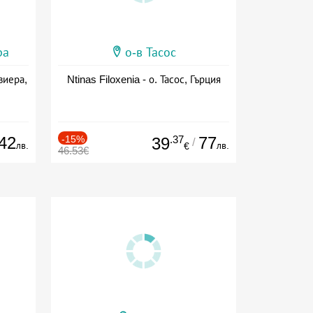
ра
о-в Тасос
виера,
Ntinas Filoxenia - о. Тасос, Гърция
42
-15%
.37
77
39
/
лв.
лв.
€
46.53€