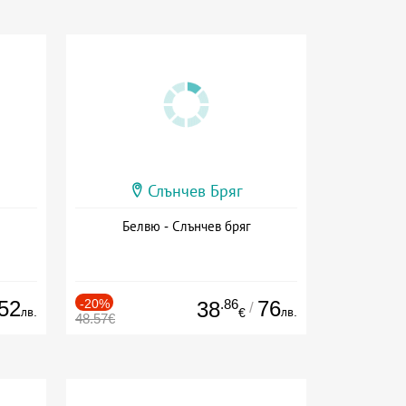
Слънчев Бряг
Белвю - Слънчев бряг
52
-20%
.86
76
38
/
лв.
лв.
€
48.57€