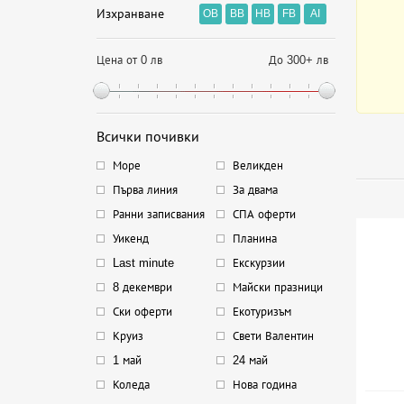
Изхранване
OB
BB
HB
FB
AI
Цена от 0 лв
До 300+ лв
Всички почивки
Море
Великден
Първа линия
За двама
Ранни записвания
СПА оферти
Уикенд
Планина
Last minute
Екскурзии
8 декември
Майски празници
Ски оферти
Екотуризъм
Круиз
Свети Валентин
1 май
24 май
Коледа
Нова година