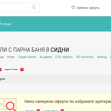
Любими оферти
В града
ЛИ С ПАРНА БАНЯ В
СИДНИ
още:
Море
Първа линия
За двама
СПА оферти
All inclusive
Уикенд
парна баня
рти
Няма намерени оферти по избраните критери
Сидни
парна баня