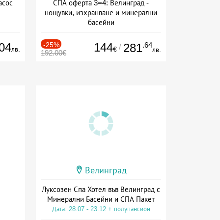
асос
СПА оферта 3=4: Велинград -
нощувки, изхранване и минерални
басейни
Дата: 01.07 - 30.09 + полупансион
04
-25%
144
.64
281
/
лв.
€
лв.
192.00€
Велинград
Луксозен Спа Хотел във Велинград с
Минерални Басейни и СПА Пакет
Дата: 28.07 - 23.12 + полупансион