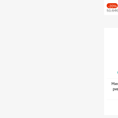
-20%
51.64
Мин
ри