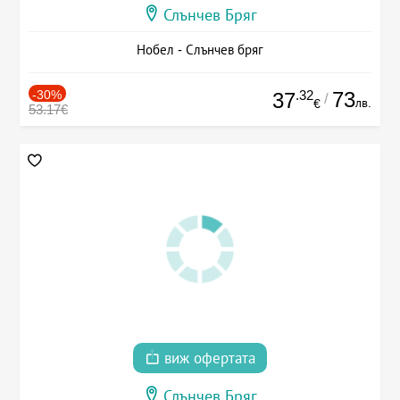
Слънчев Бряг
Нобел - Слънчев бряг
-30%
.32
73
37
/
лв.
€
53.17€
виж офертата
Слънчев Бряг