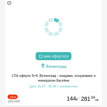
виж офертата
Велинград
СПА оферта 3=4: Велинград - нощувки, изхранване и
минерални басейни
Дата: 01.07 - 30.09 + полупансион
-25%
144
.64
281
/
€
лв.
192.00€