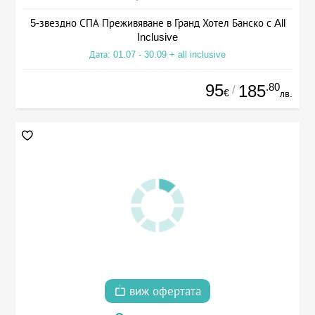
5-звездно СПА Преживяване в Гранд Хотел Банско с All
Inclusive
Дата: 01.07 - 30.09 + all inclusive
95
.80
185
/
€
лв.
виж офертата