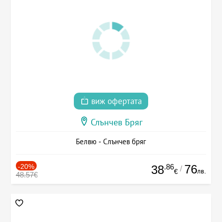
виж офертата
Слънчев Бряг
Белвю - Слънчев бряг
-20%
.86
76
38
/
лв.
€
48.57€