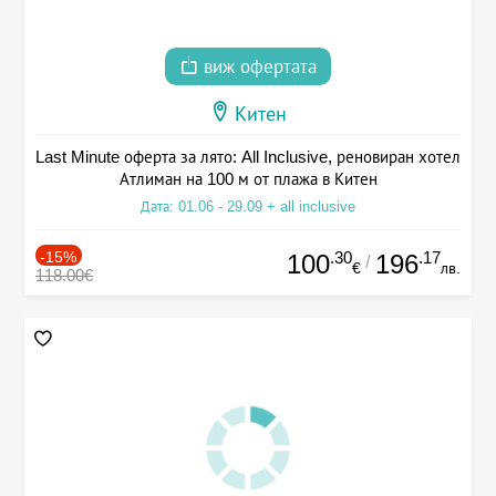
виж офертата
Китен
Last Minute оферта за лято: All Inclusive, реновиран хотел
Атлиман на 100 м от плажа в Китен
Дата: 01.06 - 29.09 + all inclusive
-15%
.30
.17
100
196
/
€
лв.
118.00€