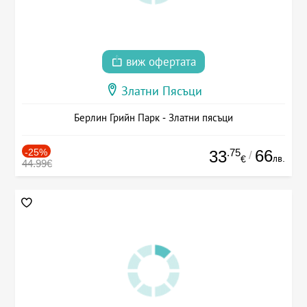
виж офертата
Златни Пясъци
Берлин Грийн Парк - Златни пясъци
-25%
.75
66
33
/
лв.
€
44.99€