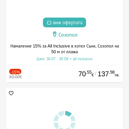
виж офертата
Созопол
Намаление 15% за All Inclusive в хотел Съни, Созопол на
50 м от плажа
Дата: 30.07 - 30.09 + all inclusive
-15%
.55
.98
70
137
/
€
лв.
83.00€