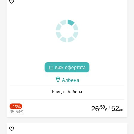
виж офертата
Албена
Елица - Албена
-25%
.59
52
26
/
лв.
€
35.54€