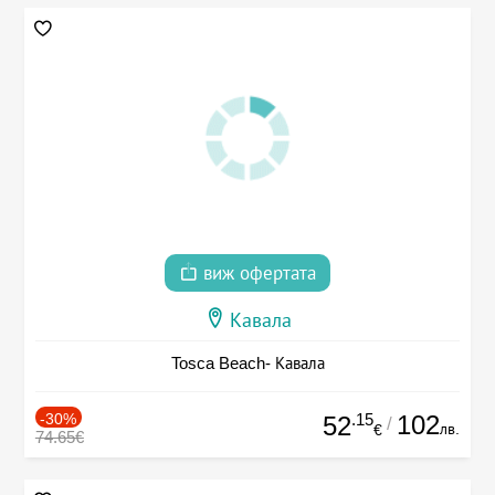
виж офертата
Кавала
Tosca Beach- Кавала
-30%
.15
102
52
/
лв.
€
74.65€