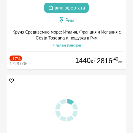
виж офертата
Рим
Круиз Средиземно море: Италия, Франция и Испания с
Costa Toscana и нощувка в Рим
+ пълен пансион
-17%
1440
.40
2816
/
€
лв.
1726.00€