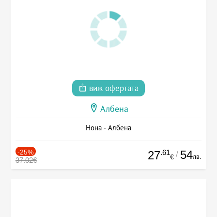
виж офертата
Албена
Нона - Албена
-25%
.61
54
27
/
лв.
€
37.02€