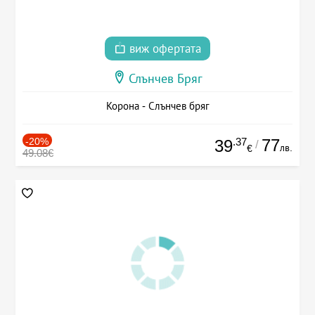
виж офертата
Слънчев Бряг
Корона - Слънчев бряг
-20%
.37
77
39
/
лв.
€
49.08€