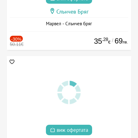
Слънчев Бряг
Марвел - Слънчев бряг
-30%
.28
69
35
/
лв.
€
50.11€
виж офертата