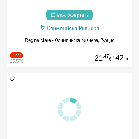
виж офертата
Олимпийска Ривиера
Regina Mare - Олимпийска ривиера, Гърция
-16%
.47
42
21
/
лв.
€
25.57€