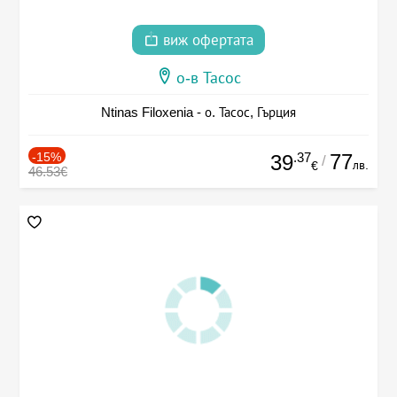
виж офертата
о-в Тасос
Ntinas Filoxenia - о. Тасос, Гърция
-15%
.37
77
39
/
лв.
€
46.53€