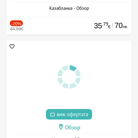
Казабланка - Обзор
-20%
.79
70
35
/
лв.
€
44.99€
виж офертата
Обзор