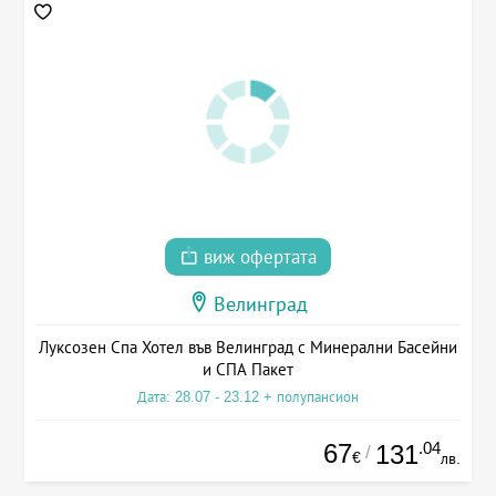
виж офертата
Велинград
Луксозен Спа Хотел във Велинград с Минерални Басейни
и СПА Пакет
Дата: 28.07 - 23.12 + полупансион
67
.04
131
/
€
лв.