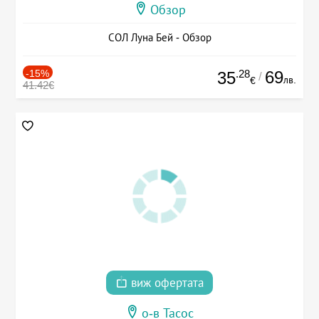
Обзор
СОЛ Луна Бей - Обзор
-15%
.28
69
35
/
лв.
€
41.42€
виж офертата
о-в Тасос