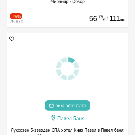
Мирамар - Обзор
-25%
.75
111
56
/
лв.
€
75.67€
виж офертата
Павел Баня
Луксозен 5-звезден СПА хотел Княз Павел в Павел баня: