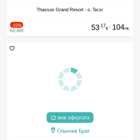
Thassos Grand Resort - о. Тасос
-15%
.17
104
53
/
лв.
€
62.38€
виж офертата
Слънчев Бряг