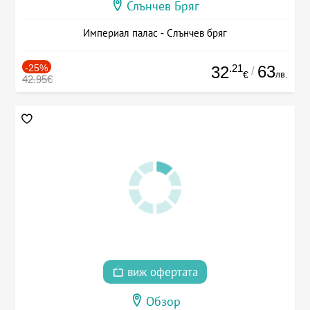
Слънчев Бряг
Империал палас - Слънчев бряг
-25%
.21
63
32
/
лв.
€
42.95€
виж офертата
Обзор