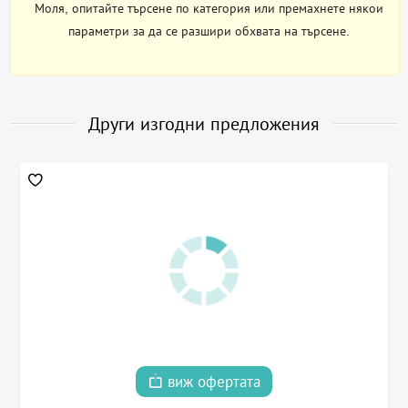
Моля, опитайте търсене по категория или премахнете някои
параметри за да се разшири обхвата на търсене.
Други изгодни предложения
виж офертата