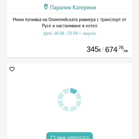
Паралия Катерини
Мини почивка на Олимпийската ривиера с транспорт от
Русе и настаняване в хотел
Дата: 18.09 - 23.09 + закуска
345
.76
674
/
€
лв.
виж офертата