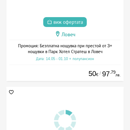
виж офертата
Ловеч
Промоция: Безплатна нощувка при престой от 3+
нощувки в Парк Хотел Стратеш в Ловеч
Дата: 14.05 - 01.10 + полупансион
50
.79
97
/
€
лв.