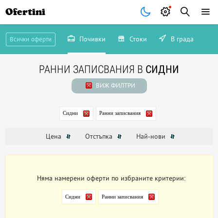
Ofertini
Почивки
Стоки
В града
Всички оферти
РАННИ ЗАПИСВАНИЯ В
СИДНИ
ВИЖ ФИЛТРИ
Сидни
Ранни записвания
Цена
Отстъпка
Най-нови
Няма намерени оферти по избраните критерии:
Сидни
Ранни записвания