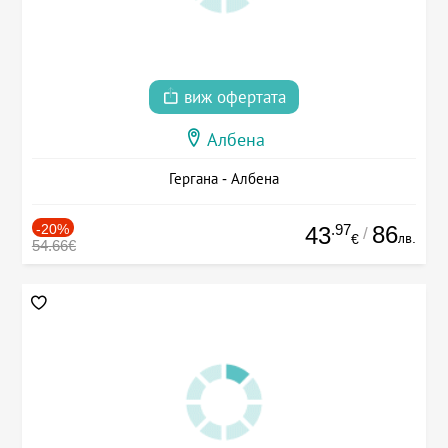
виж офертата
Албена
Гергана - Албена
-20%
.97
86
43
/
лв.
€
54.66€