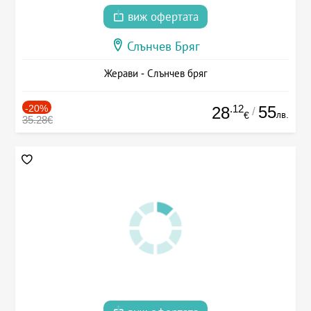
виж офертата
Слънчев Бряг
Жерави - Слънчев бряг
-20%
.12
55
28
/
лв.
€
35.28€