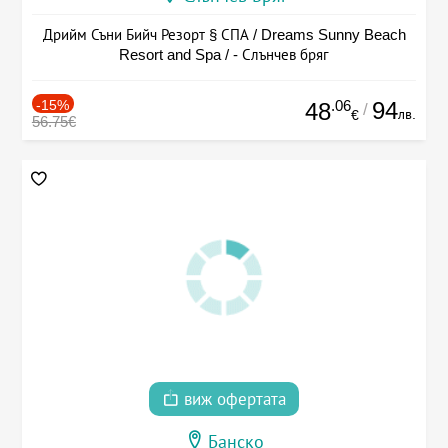
Дрийм Съни Бийч Резорт § СПА / Dreams Sunny Beach
Resort and Spa / - Слънчев бряг
-15%
.06
94
48
/
лв.
€
56.75€
виж офертата
Банско