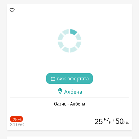
виж офертата
Албена
Оазис - Албена
-25%
.57
50
25
/
лв.
€
34.05€