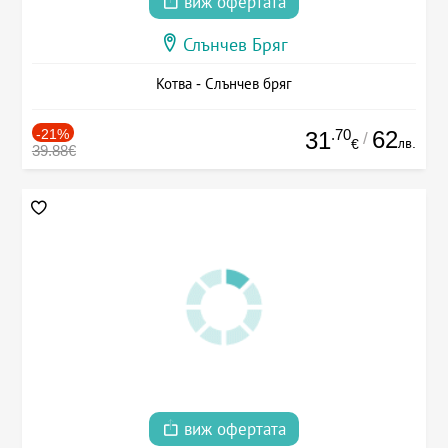
виж офертата
Слънчев Бряг
Котва - Слънчев бряг
-21%
.70
62
31
/
лв.
€
39.88€
виж офертата