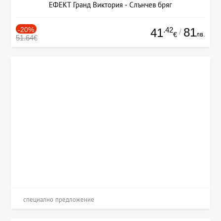
ЕФЕКТ Гранд Виктория - Слънчев бряг
-20%
.42
81
41
/
лв.
€
51.64€
специално предложение