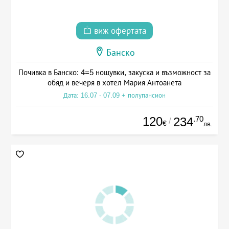
виж офертата
Банско
Почивка в Банско: 4=5 нощувки, закуска и възможност за
обяд и вечеря в хотел Мария Антоанета
Дата: 16.07 - 07.09 + полупансион
120
.70
234
/
€
лв.