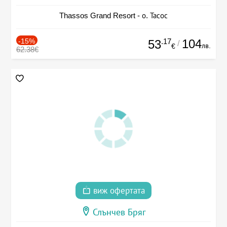
Thassos Grand Resort - о. Тасос
-15%
.17
104
53
/
лв.
€
62.38€
виж офертата
Слънчев Бряг