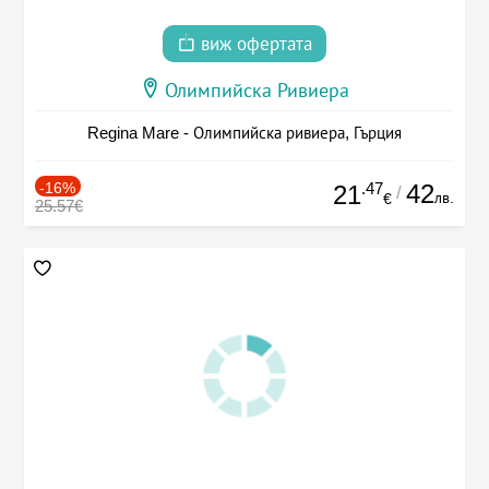
виж офертата
Олимпийска Ривиера
Regina Mare - Олимпийска ривиера, Гърция
-16%
.47
42
21
/
лв.
€
25.57€