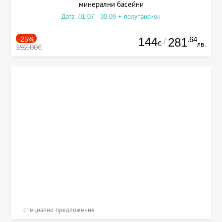
минерални басейни
Дата: 01.07 - 30.09 + полупансион
-25%
144
.64
281
/
€
лв.
192.00€
специално предложение