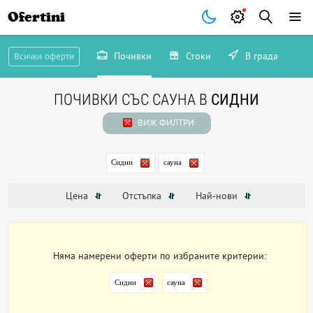
Ofertini
Почивки
Стоки
В града
Всички оферти
ПОЧИВКИ СЪС САУНА В
СИДНИ
ВИЖ ФИЛТРИ
Сидни
сауна
Цена
Отстъпка
Най-нови
Няма намерени оферти по избраните критерии:
Сидни
сауна