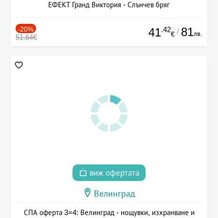
ЕФЕКТ Гранд Виктория - Слънчев бряг
-20%
.42
81
41
/
лв.
€
51.64€
виж офертата
Велинград
СПА оферта 3=4: Велинград - нощувки, изхранване и