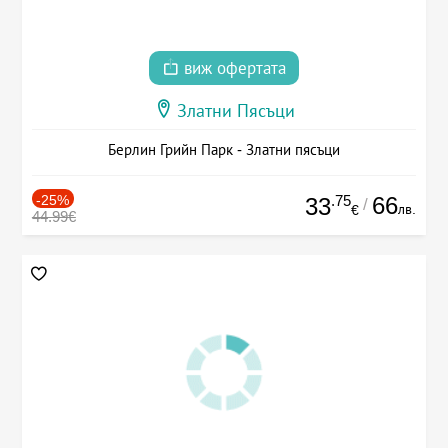
виж офертата
Златни Пясъци
Берлин Грийн Парк - Златни пясъци
-25%
.75
66
33
/
лв.
€
44.99€