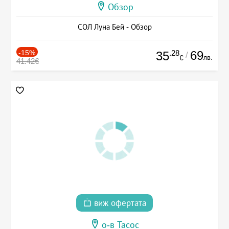
Обзор
СОЛ Луна Бей - Обзор
-15%
.28
69
35
/
лв.
€
41.42€
виж офертата
о-в Тасос