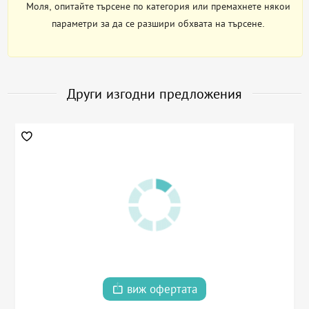
Моля, опитайте търсене по категория или премахнете някои
параметри за да се разшири обхвата на търсене.
Други изгодни предложения
виж офертата