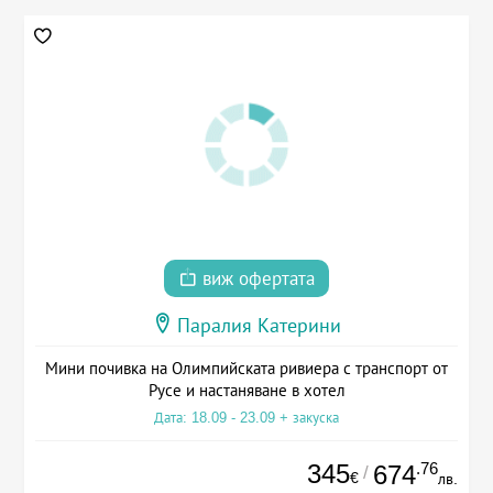
виж офертата
Паралия Катерини
Мини почивка на Олимпийската ривиера с транспорт от
Русе и настаняване в хотел
Дата: 18.09 - 23.09 + закуска
345
.76
674
/
€
лв.