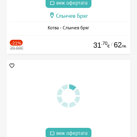
виж офертата
Слънчев Бряг
Котва - Слънчев бряг
-21%
.70
62
31
/
лв.
€
39.88€
виж офертата