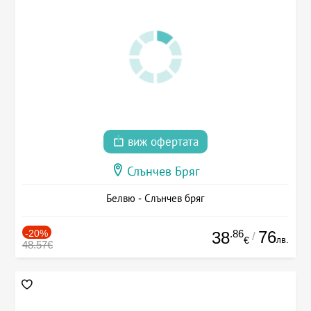
виж офертата
Слънчев Бряг
Белвю - Слънчев бряг
-20%
.86
76
38
/
лв.
€
48.57€