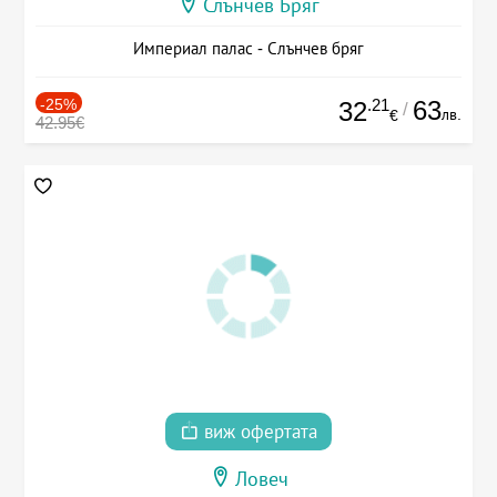
Слънчев Бряг
Империал палас - Слънчев бряг
-25%
.21
63
32
/
лв.
€
42.95€
виж офертата
Ловеч