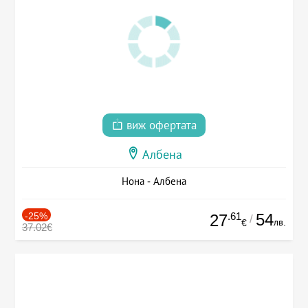
виж офертата
Албена
Нона - Албена
-25%
.61
54
27
/
лв.
€
37.02€