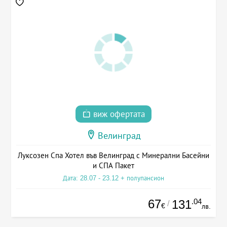
виж офертата
Велинград
Луксозен Спа Хотел във Велинград с Минерални Басейни
и СПА Пакет
Дата: 28.07 - 23.12 + полупансион
67
.04
131
/
€
лв.