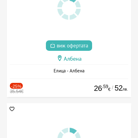
виж офертата
Албена
Елица - Албена
-25%
.59
52
26
/
лв.
€
35.54€