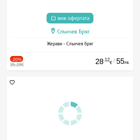
виж офертата
Слънчев Бряг
Жерави - Слънчев бряг
-20%
.12
55
28
/
лв.
€
35.28€