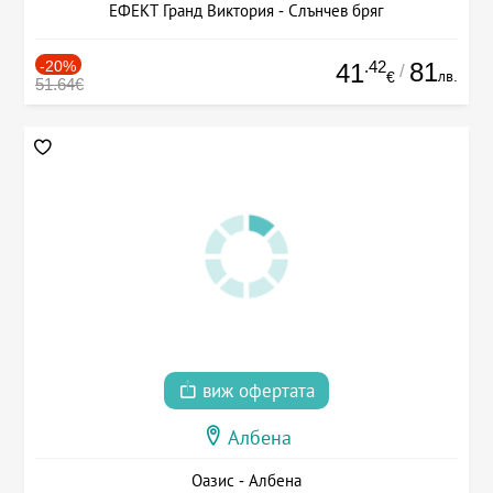
ЕФЕКТ Гранд Виктория - Слънчев бряг
-20%
.42
81
41
/
лв.
€
51.64€
виж офертата
Албена
Оазис - Албена