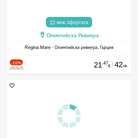
виж офертата
Олимпийска Ривиера
Regina Mare - Олимпийска ривиера, Гърция
-16%
.47
42
21
/
лв.
€
25.57€