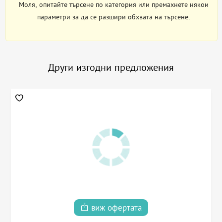
Моля, опитайте търсене по категория или премахнете някои
параметри за да се разшири обхвата на търсене.
Други изгодни предложения
виж офертата