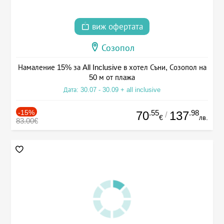
виж офертата
Созопол
Намаление 15% за All Inclusive в хотел Съни, Созопол на
50 м от плажа
Дата: 30.07 - 30.09 + all inclusive
-15%
.55
.98
70
137
/
€
лв.
83.00€