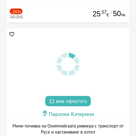
-25%
.57
50
25
/
лв.
€
34.05€
виж офертата
Паралия Катерини
Мини почивка на Олимпийската ривиера с транспорт от
Русе и настаняване в хотел