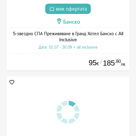
виж офертата
Банско
5-звездно СПА Преживяване в Гранд Хотел Банско с All
Inclusive
Дата: 01.07 - 30.09 + all inclusive
95
.80
185
/
€
лв.