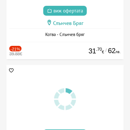
виж офертата
Слънчев Бряг
Котва - Слънчев бряг
-21%
.70
62
31
/
лв.
€
39.88€