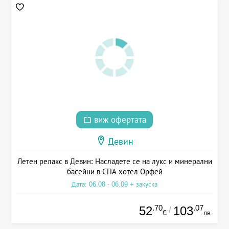
виж офертата
Девин
Летен релакс в Девин: Насладете се на лукс и минерални
басейни в СПА хотел Орфей
Дата: 06.08 - 06.09 + закуска
.70
.07
52
103
/
€
лв.