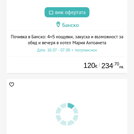
виж офертата
Банско
Почивка в Банско: 4=5 нощувки, закуска и възможност за
обяд и вечеря в хотел Мария Антоанета
Дата: 16.07 - 07.09 + полупансион
120
.70
234
/
€
лв.