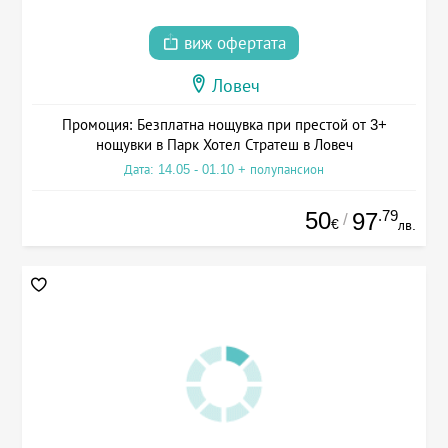
виж офертата
Ловеч
Промоция: Безплатна нощувка при престой от 3+
нощувки в Парк Хотел Стратеш в Ловеч
Дата: 14.05 - 01.10 + полупансион
50
.79
97
/
€
лв.