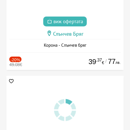
виж офертата
Слънчев Бряг
Корона - Слънчев бряг
-20%
.37
77
39
/
лв.
€
49.08€