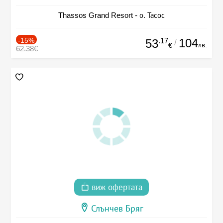
Thassos Grand Resort - о. Тасос
-15%
.17
104
53
/
лв.
€
62.38€
виж офертата
Слънчев Бряг