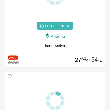
виж офертата
Албена
Нона - Албена
-25%
.61
54
27
/
лв.
€
37.02€