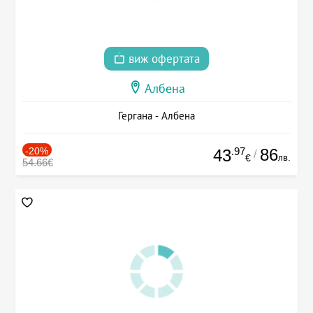
виж офертата
Албена
Гергана - Албена
-20%
.97
86
43
/
лв.
€
54.66€