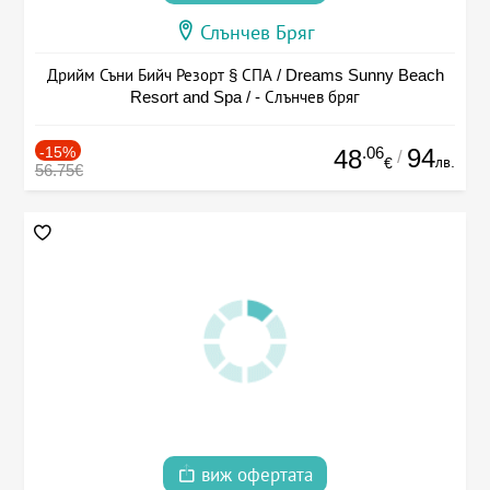
Слънчев Бряг
Дрийм Съни Бийч Резорт § СПА / Dreams Sunny Beach
Resort and Spa / - Слънчев бряг
-15%
.06
94
48
/
лв.
€
56.75€
виж офертата