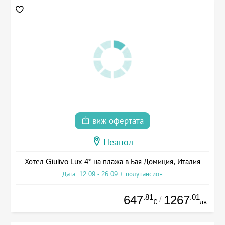
виж офертата
Неапол
Хотел Giulivo Lux 4* на плажа в Бая Домиция, Италия
Дата: 12.09 - 26.09 + полупансион
.81
.01
647
1267
/
€
лв.