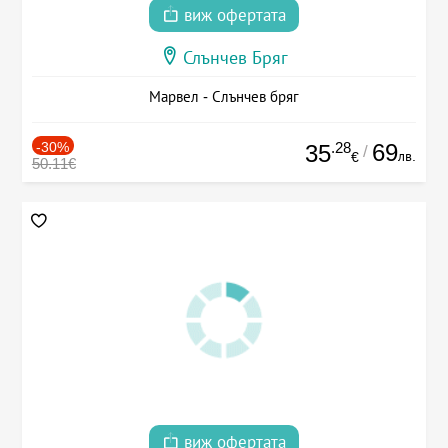
виж офертата
Слънчев Бряг
Марвел - Слънчев бряг
-30%
.28
69
35
/
лв.
€
50.11€
виж офертата