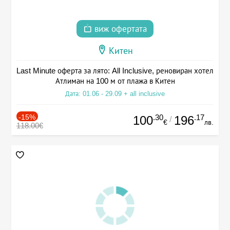
виж офертата
Китен
Last Minute оферта за лято: All Inclusive, реновиран хотел
Атлиман на 100 м от плажа в Китен
Дата: 01.06 - 29.09 + all inclusive
-15%
.30
.17
100
196
/
€
лв.
118.00€