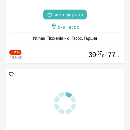
виж офертата
о-в Тасос
Ntinas Filoxenia - о. Тасос, Гърция
-15%
.37
77
39
/
лв.
€
46.53€