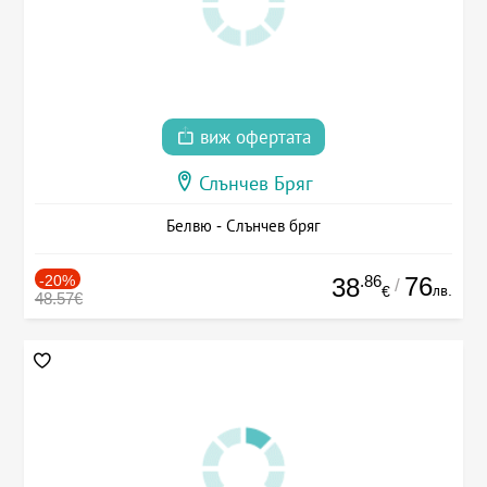
виж офертата
Слънчев Бряг
Белвю - Слънчев бряг
-20%
.86
76
38
/
лв.
€
48.57€