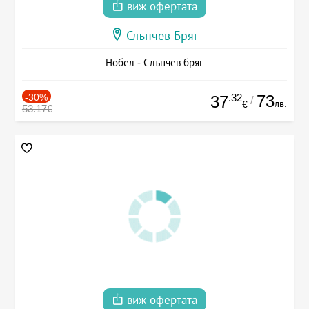
виж офертата
Слънчев Бряг
Нобел - Слънчев бряг
-30%
.32
73
37
/
лв.
€
53.17€
виж офертата