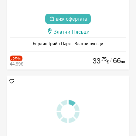
виж офертата
Златни Пясъци
Берлин Грийн Парк - Златни пясъци
-25%
.75
66
33
/
лв.
€
44.99€