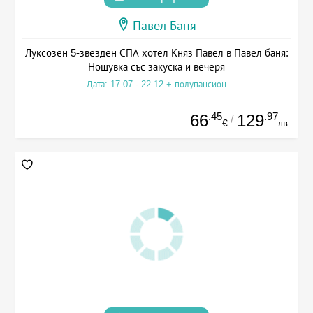
Павел Баня
Луксозен 5-звезден СПА хотел Княз Павел в Павел баня:
Нощувка със закуска и вечеря
Дата: 17.07 - 22.12 + полупансион
.45
.97
66
129
/
€
лв.