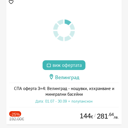
виж офертата
Велинград
СПА оферта 3=4: Велинград - нощувки, изхранване и
минерални басейни
Дата: 01.07 - 30.09 + полупансион
-25%
144
.64
281
/
€
лв.
192.00€