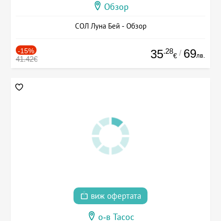
Обзор
СОЛ Луна Бей - Обзор
-15%
.28
69
35
/
лв.
€
41.42€
виж офертата
о-в Тасос