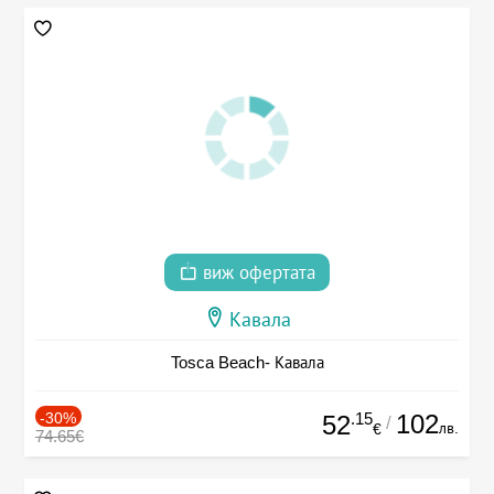
виж офертата
Кавала
Tosca Beach- Кавала
-30%
.15
102
52
/
лв.
€
74.65€