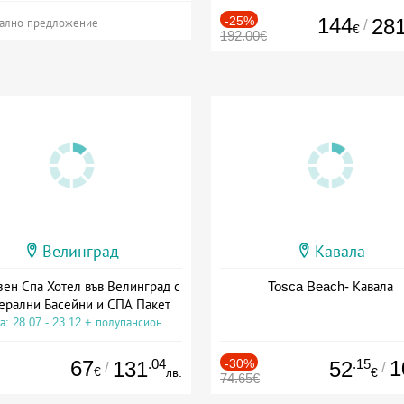
-25%
144
28
/
ално предложение
€
192.00€
Велинград
Кавала
зен Спа Хотел във Велинград с
Tosca Beach- Кавала
ерални Басейни и СПА Пакет
а: 28.07 - 23.12 + полупансион
67
.04
-30%
.15
1
131
52
/
/
€
лв.
€
74.65€