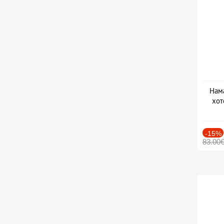
Нама
хот
Дат
-15%
83.00