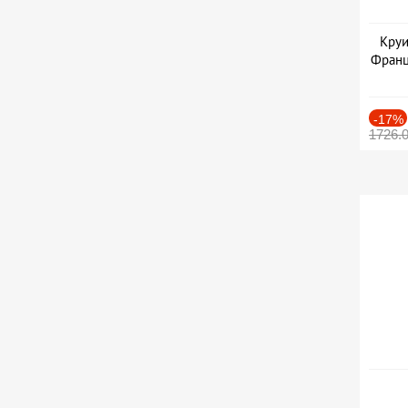
Круи
Франц
-17%
1726.