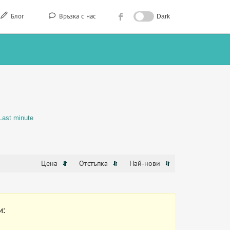
Блог
Връзка с нас
Dark
Last minute
Цена
Отстъпка
Най-нови
и: