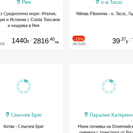
Рим
о-в Тасос
з Средиземно море: Италия,
Ntinas Filoxenia - о. Тасос, Г
ия и Испания с Costa Toscana
и нощувка в Рим
+ пълен пансион
1440
.40
-15%
.37
2816
39
/
/
€
лв.
€
00€
46.53€
Слънчев Бряг
Паралия Катерин
Котва - Слънчев бряг
Мини почивка на Олимпийс
ривиера с транспорт от Рус