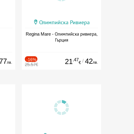
Олимпийска Ривиера
Regina Mare - Олимпийска ривиера,
Гърция
77
-16%
.47
42
21
/
лв.
лв.
€
25.57€