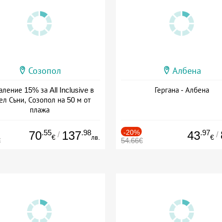
Созопол
Албена
ление 15% за All Inclusive в
Гергана - Албена
ел Съни, Созопол на 50 м от
плажа
а: 30.07 - 30.09 + all inclusive
.55
.98
-20%
.97
70
137
43
/
/
€
лв.
€
€
54.66€