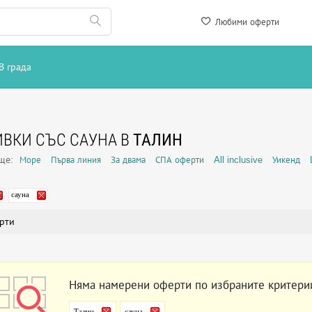
Любими оферти
В града
ВКИ СЪС САУНА В
ТАЛИН
още:
Море
Първа линия
За двама
СПА оферти
All inclusive
Уикенд
сауна
рти
Няма намерени оферти по избраните критери
Талин
сауна