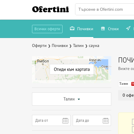
Ofertini
Почивки
Стоки
Всички оферти
Оферти
Почивки
Талин
сауна
❯
❯
❯
ПОЧИ
Вижте 
Отиди към картата
Талин
0 офе
Талин