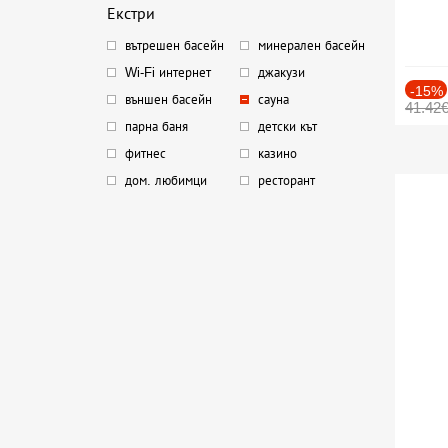
Екстри
вътрешен басейн
минерален басейн
Wi-Fi интернет
джакузи
-15%
външен басейн
сауна
41.42
парна баня
детски кът
фитнес
казино
дом. любимци
ресторант