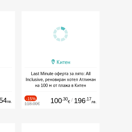
Китен
Last Minute оферта за лято: All
Inclusive, реновиран хотел Атлиман
на 100 м от плажа в Китен
Дата: 01.06 - 29.09 + all inclusive
54
-15%
.30
.17
100
196
/
лв.
€
лв.
118.00€