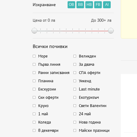
Изхранване
OB
BB
HB
FB
AI
Цена от 0 лв
До 300+ лв
Всички почивки
Море
Великден
Първа линия
За двама
Ранни записвания
СПА оферти
Планина
Уикенд
Екскурзии
Last minute
Ски оферти
Екотуризъм
Круиз
Свети Валентин
1 май
24 май
Коледа
Нова година
8 декември
Майски празници