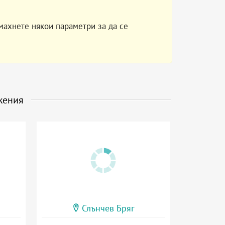
махнете някои параметри за да се
жения
Слънчев Бряг