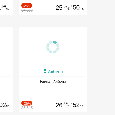
.64
-25%
.57
50
1
25
/
лв.
лв.
€
34.05€
Албена
Елица - Албена
02
-25%
.59
52
26
/
лв.
лв.
€
35.54€