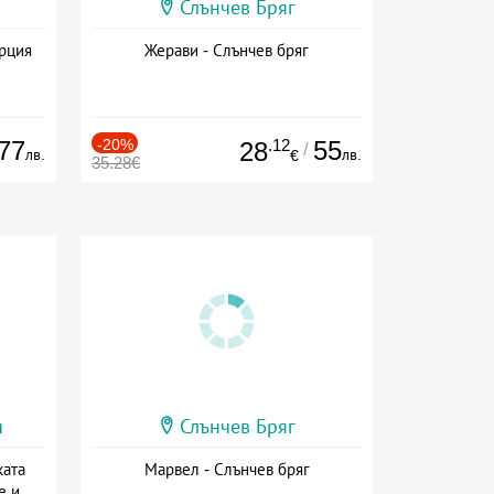
Слънчев Бряг
ърция
Жерави - Слънчев бряг
77
-20%
.12
55
28
/
лв.
лв.
€
35.28€
и
Слънчев Бряг
ката
Марвел - Слънчев бряг
е и