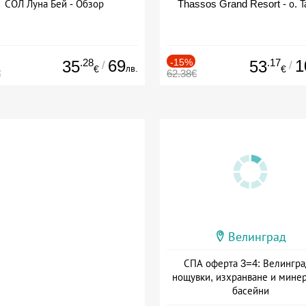
СОЛ Луна Бей - Обзор
Thassos Grand Resort - о. Т
.28
69
-15%
.17
1
35
53
/
/
лв.
€
€
€
62.38€
Велинград
СПА оферта 3=4: Велингра
нощувки, изхранване и мине
басейни
Дата: 01.07 - 30.09 + полупан