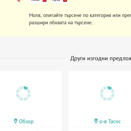
Моля, опитайте търсене по категория или пре
разшири обхвата на търсене.
Други изгодни предло
Обзор
о-в Тасос