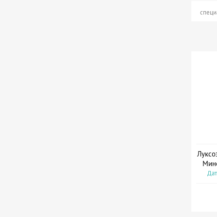
специ
Луксо
Мин
Дат