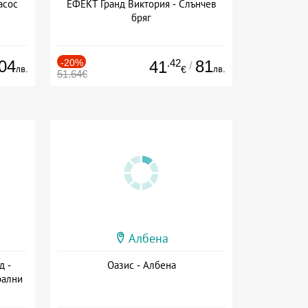
асос
ЕФЕКТ Гранд Виктория - Слънчев
бряг
04
-20%
.42
81
41
/
лв.
лв.
€
51.64€
Албена
д -
Оазис - Албена
рални
сион