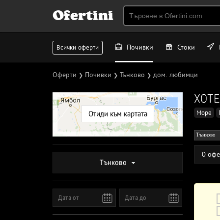
Ofertini
Почивки
Стоки
Всички оферти
Оферти
Почивки
Тънково
дом. любимци
❯
❯
❯
ХОТ
Море
Отиди към картата
Тънково
0 офе
Тънково