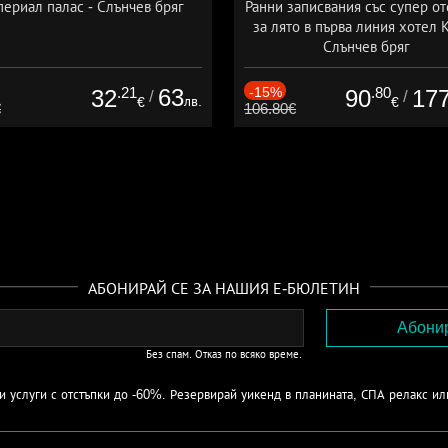
ериал палас - Слънчев бряг
Ранни записвания със супер от
за лято в първа линия хотел К
Слънчев бряг
Дата: 21.05 - 30.09 + all inclus
.21
63
-15%
.80
32
90
17
/
/
лв.
€
€
€
106.80€
АБОНИРАЙ СЕ ЗА НАШИЯ Е-БЮЛЕТИН
Без спам. Отказ по всяко време.
 услуги с отстъпки до -60%. Резервирай уикенд в планината, СПА релакс ил