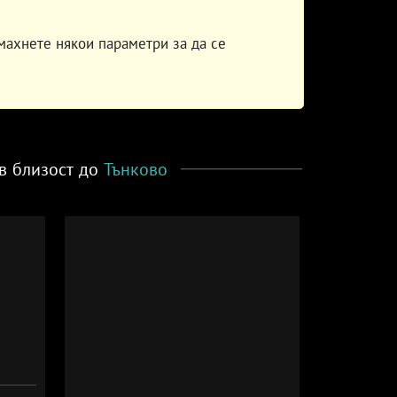
махнете някои параметри за да се
в близост до
Тънково