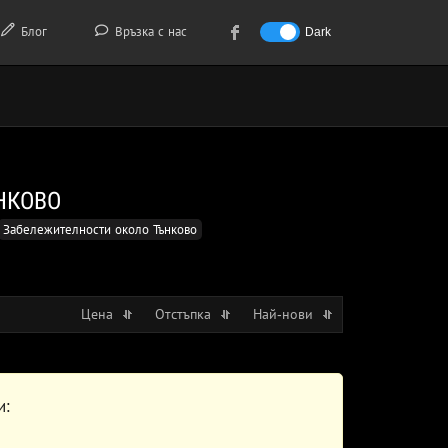
Блог
Връзка с нас
Dark
НКОВО
Забележителности около Тънково
Цена
Отстъпка
Най-нови
и: