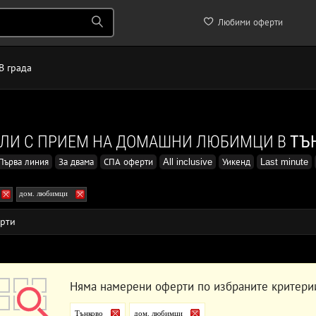
Любими оферти
В града
ЕЛИ С ПРИЕМ НА ДОМАШНИ ЛЮБИМЦИ В
ТЪ
Първа линия
За двама
СПА оферти
All inclusive
Уикенд
Last minute
дом. любимци
рти
Няма намерени оферти по избраните критери
Тънково
дом. любимци