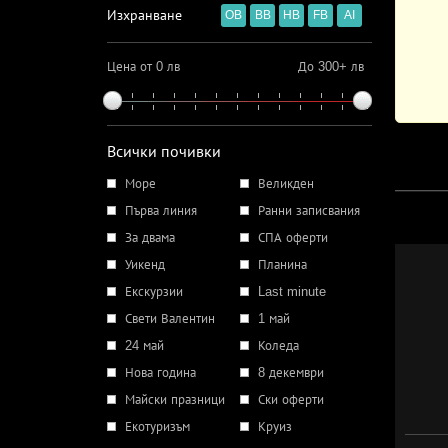
Изхранване
OB
BB
HB
FB
AI
Цена от 0 лв
До 300+ лв
Всички почивки
Море
Великден
Първа линия
Ранни записвания
За двама
СПА оферти
Уикенд
Планина
Екскурзии
Last minute
Свети Валентин
1 май
24 май
Коледа
Нова година
8 декември
Майски празници
Ски оферти
Екотуризъм
Круиз