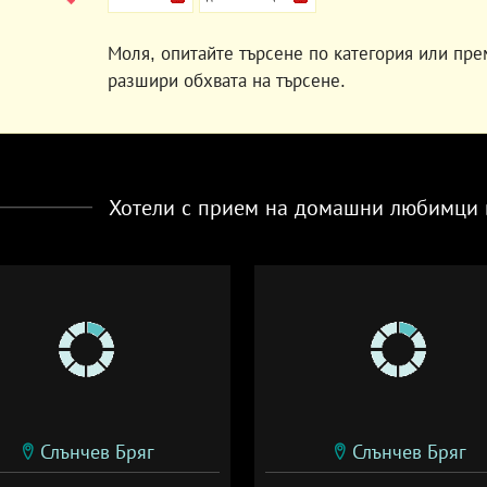
Моля, опитайте търсене по категория или пре
разшири обхвата на търсене.
Хотели с прием на домашни любимци 
Слънчев Бряг
Слънчев Бряг