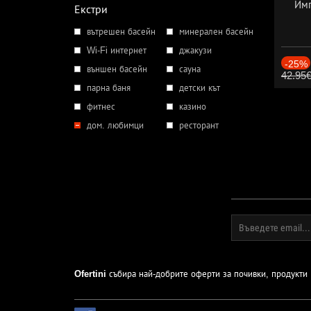
Имп
Екстри
вътрешен басейн
минерален басейн
Wi-Fi интернет
джакузи
-25%
външен басейн
сауна
42.95
парна баня
детски кът
фитнес
казино
дом. любимци
ресторант
Ofertini
събира най-добрите оферти за почивки, продукти и