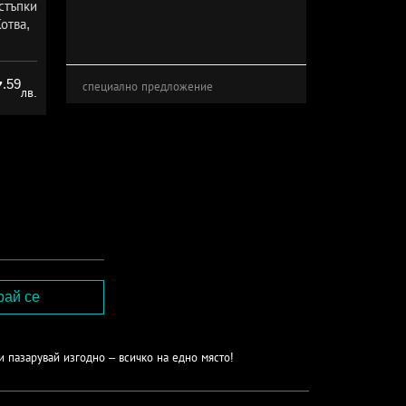
стъпки
отва,
ive
.59
7
специално предложение
лв.
и пазарувай изгодно – всичко на едно място!