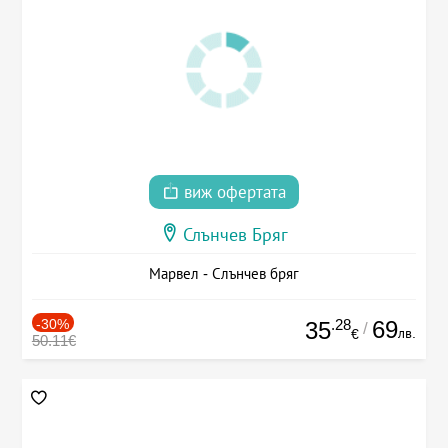
виж офертата
Слънчев Бряг
Марвел - Слънчев бряг
-30%
.28
69
35
/
лв.
€
50.11€