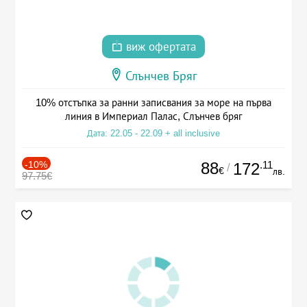
виж офертата
Слънчев Бряг
10% отстъпка за ранни записвания за море на първа
линия в Империал Палас, Слънчев бряг
Дата: 22.05 - 22.09 + all inclusive
-10%
88
.11
172
/
€
лв.
97.75€