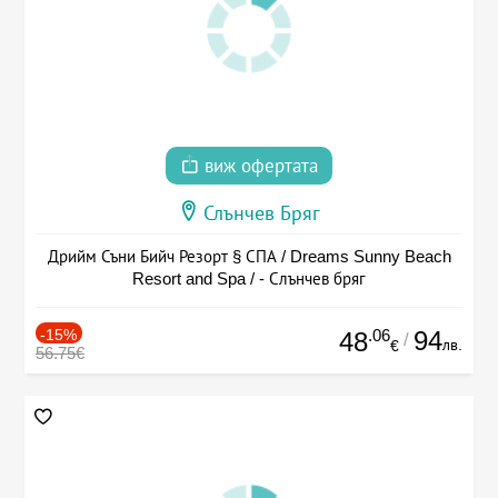
виж офертата
Слънчев Бряг
Дрийм Съни Бийч Резорт § СПА / Dreams Sunny Beach
Resort and Spa / - Слънчев бряг
-15%
.06
94
48
/
лв.
€
56.75€