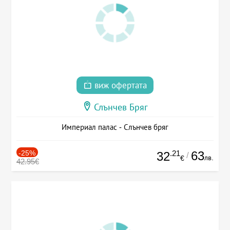
виж офертата
Слънчев Бряг
Империал палас - Слънчев бряг
-25%
.21
63
32
/
лв.
€
42.95€