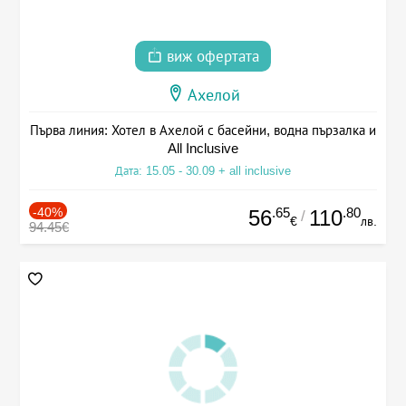
виж офертата
Ахелой
Първа линия: Хотел в Ахелой с басейни, водна пързалка и
All Inclusive
Дата: 15.05 - 30.09 + all inclusive
-40%
.65
.80
56
110
/
€
лв.
94.45€