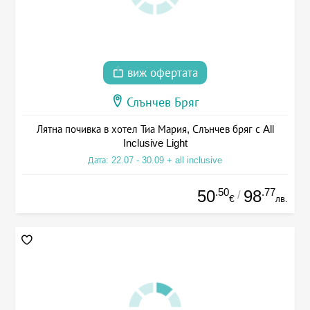
виж офертата
Слънчев Бряг
Лятна почивка в хотел Тиа Мария, Слънчев бряг с All
Inclusive Light
Дата: 22.07 - 30.09 + all inclusive
.50
.77
50
98
/
€
лв.