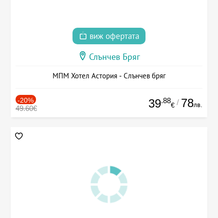
виж офертата
Слънчев Бряг
МПМ Хотел Астория - Слънчев бряг
-20%
.88
78
39
/
лв.
€
49.60€