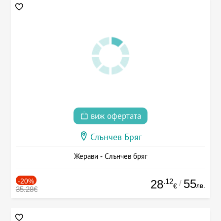
виж офертата
Слънчев Бряг
Жерави - Слънчев бряг
-20%
.12
55
28
/
лв.
€
35.28€