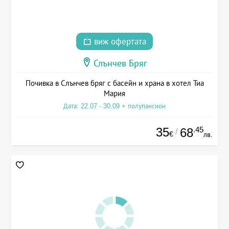
виж офертата
Слънчев Бряг
Почивка в Слънчев бряг с басейн и храна в хотел Тиа
Мария
Дата: 22.07 - 30.09 + полупансион
35
.45
68
/
€
лв.