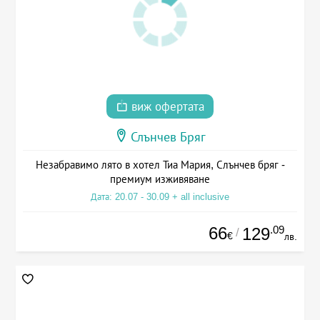
виж офертата
Слънчев Бряг
Незабравимо лято в хотел Тиа Мария, Слънчев бряг -
премиум изживяване
Дата: 20.07 - 30.09 + all inclusive
66
.09
129
/
€
лв.