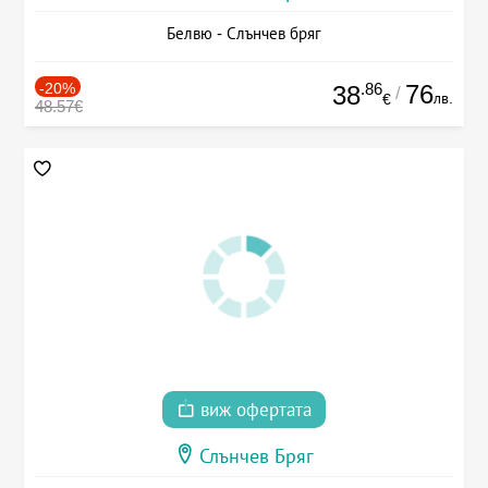
Белвю - Слънчев бряг
-20%
.86
76
38
/
лв.
€
48.57€
виж офертата
Слънчев Бряг