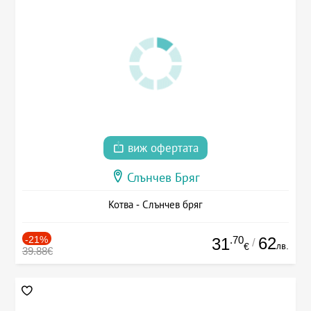
виж офертата
Слънчев Бряг
Котва - Слънчев бряг
-21%
.70
62
31
/
лв.
€
39.88€