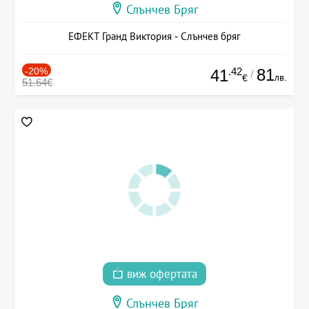
Слънчев Бряг
ЕФЕКТ Гранд Виктория - Слънчев бряг
-20%
.42
81
41
/
лв.
€
51.64€
виж офертата
Слънчев Бряг