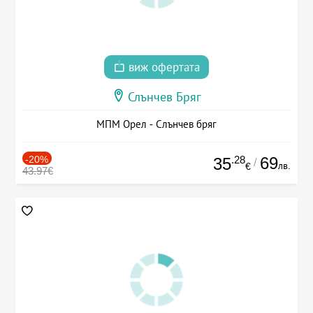
виж офертата
Слънчев Бряг
МПМ Орел - Слънчев бряг
-20%
.28
69
35
/
лв.
€
43.97€