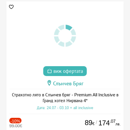
виж офертата
Слънчев Бряг
Страхотно лято в Слънчев бряг - Premium All Inclusive в
Гранд хотел Нирвана 4*
Дата: 24.07 - 03.10 + all inclusive
-10%
89
.07
174
/
€
лв.
99.00€