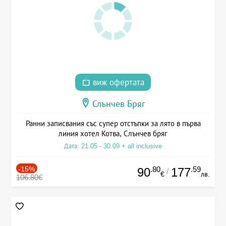
виж офертата
Слънчев Бряг
Ранни записвания със супер отстъпки за лято в първа
линия хотел Котва, Слънчев бряг
Дата: 21.05 - 30.09 + all inclusive
-15%
.80
.59
90
177
/
€
лв.
106.80€