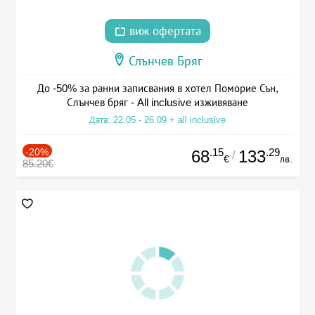
виж офертата
Слънчев Бряг
До -50% за ранни записвания в хотел Поморие Сън,
Слънчев бряг - All inclusive изживяване
Дата: 22.05 - 26.09 + all inclusive
-20%
.15
.29
68
133
/
€
лв.
85.20€