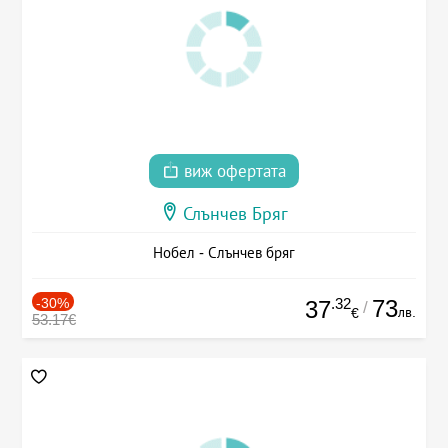
виж офертата
Слънчев Бряг
Нобел - Слънчев бряг
-30%
.32
73
37
/
лв.
€
53.17€