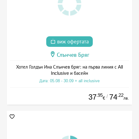
виж офертата
Слънчев Бряг
Хотел Голдън Ина Слънчев бряг: на първа линия с All
Inclusive и басейн
Дата: 05.08 - 30.09 + all inclusive
.95
.22
37
74
/
€
лв.