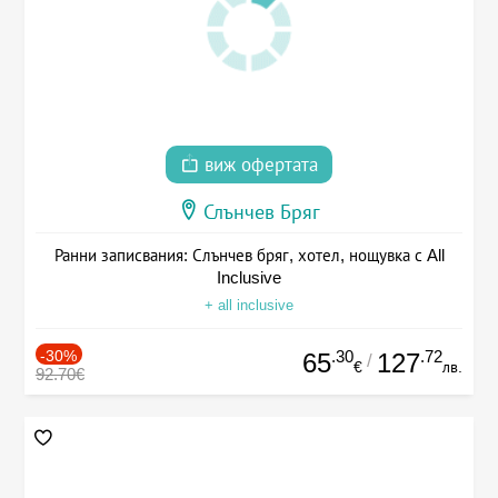
виж офертата
Слънчев Бряг
Ранни записвания: Слънчев бряг, хотел, нощувка с All
Inclusive
+ all inclusive
-30%
.30
.72
65
127
/
€
лв.
92.70€