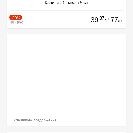
Корона - Слънчев бряг
-20%
.37
77
39
/
лв.
€
49.08€
специално предложение