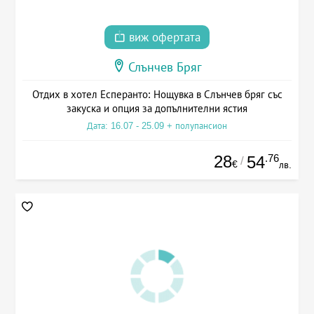
виж офертата
Слънчев Бряг
Отдих в хотел Есперанто: Нощувка в Слънчев бряг със
закуска и опция за допълнителни ястия
Дата: 16.07 - 25.09 + полупансион
28
.76
54
/
€
лв.