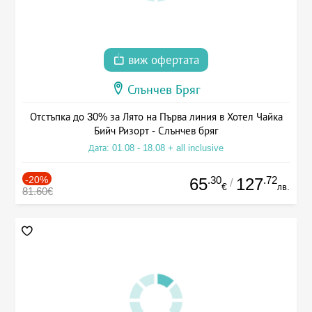
виж офертата
Слънчев Бряг
Отстъпка до 30% за Лято на Първа линия в Хотел Чайка
Бийч Ризорт - Слънчев бряг
Дата: 01.08 - 18.08 + all inclusive
-20%
.30
.72
65
127
/
€
лв.
81.60€