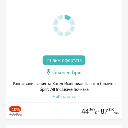
виж офертата
Слънчев Бряг
Ранни записвания за Хотел Империал Палас в Слънчев
бряг: All Inclusive почивка
+ all inclusive
-10%
.50
.03
44
87
/
€
лв.
49.40€