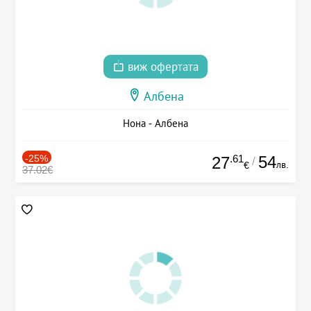
виж офертата
Албена
Нона - Албена
-25%
.61
54
27
/
лв.
€
37.02€