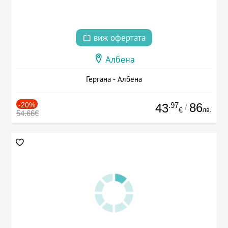
виж офертата
Албена
Гергана - Албена
-20%
.97
86
43
/
лв.
€
54.66€