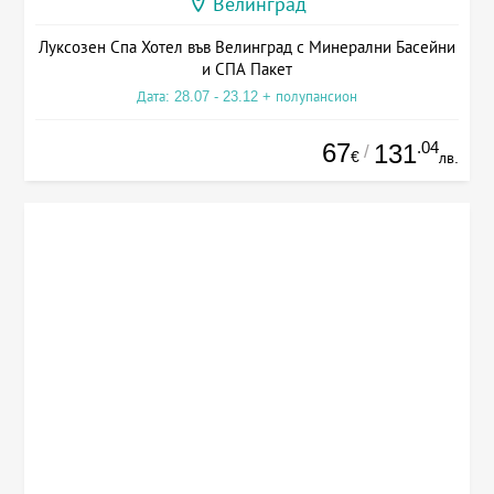
Велинград
Луксозен Спа Хотел във Велинград с Минерални Басейни
и СПА Пакет
Дата: 28.07 - 23.12 + полупансион
67
.04
131
/
€
лв.