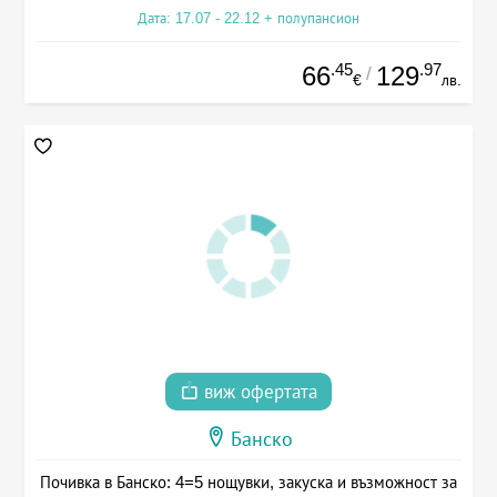
Дата: 17.07 - 22.12 + полупансион
.45
.97
66
129
/
€
лв.
виж офертата
Банско
Почивка в Банско: 4=5 нощувки, закуска и възможност за