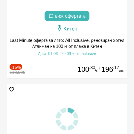
виж офертата
Китен
Last Minute оферта за лято: All Inclusive, реновиран хотел
Атлиман на 100 м от плажа в Китен
Дата: 01.06 - 29.09 + all inclusive
-15%
.30
.17
100
196
/
€
лв.
118.00€