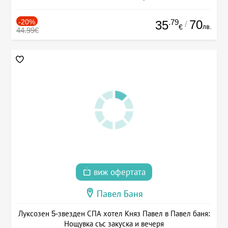
-20%
.79
70
35
/
лв.
€
44.99€
виж офертата
Павел Баня
Луксозен 5-звезден СПА хотел Княз Павел в Павел баня:
Нощувка със закуска и вечеря