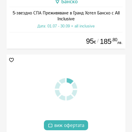
Банско
5-звездно СПА Преживяване в Гранд Хотел Банско с All
Inclusive
Дата: 01.07 - 30.09 + all inclusive
95
.80
185
/
€
лв.
виж офертата