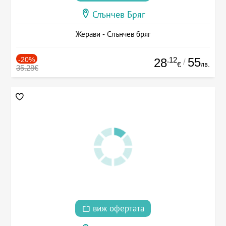
Слънчев Бряг
Жерави - Слънчев бряг
-20%
.12
55
28
/
лв.
€
35.28€
виж офертата