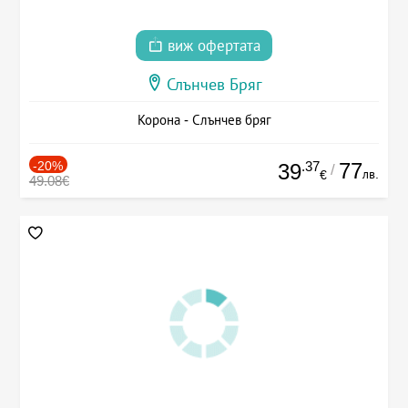
виж офертата
Слънчев Бряг
Корона - Слънчев бряг
-20%
.37
77
39
/
лв.
€
49.08€