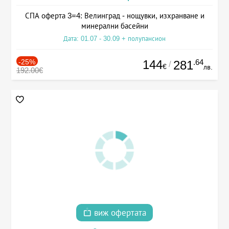
СПА оферта 3=4: Велинград - нощувки, изхранване и
минерални басейни
Дата: 01.07 - 30.09 + полупансион
-25%
144
.64
281
/
€
лв.
192.00€
виж офертата