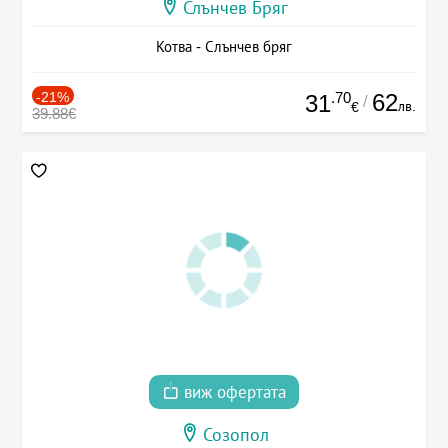
Слънчев Бряг
Котва - Слънчев бряг
-21%
.70
62
31
/
лв.
€
39.88€
виж офертата
Созопол