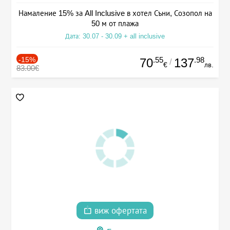
Намаление 15% за All Inclusive в хотел Съни, Созопол на
50 м от плажа
Дата: 30.07 - 30.09 + all inclusive
-15%
.55
.98
70
137
/
€
лв.
83.00€
виж офертата