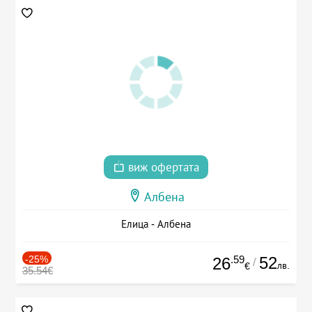
виж офертата
Албена
Елица - Албена
-25%
.59
52
26
/
лв.
€
35.54€