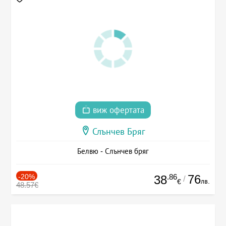
виж офертата
Слънчев Бряг
Белвю - Слънчев бряг
-20%
.86
76
38
/
лв.
€
48.57€