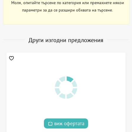
Моля, опитайте търсене по категория или премахнете някои
параметри за да се разшири обхвата на търсене.
Други изгодни предложения
виж офертата