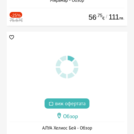
Мирамар - Обзор
-25%
.75
111
56
/
лв.
€
75.67€
виж офертата
Обзор
АЛУА Хелиос Бей - Обзор