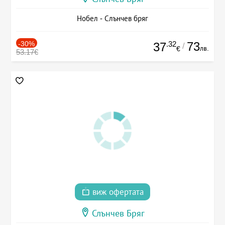
Нобел - Слънчев бряг
-30%
.32
73
37
/
лв.
€
53.17€
виж офертата
Слънчев Бряг