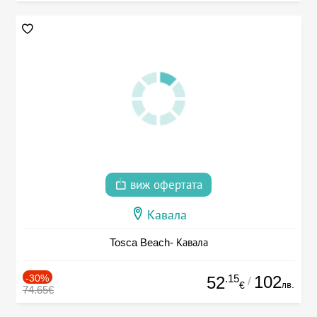
виж офертата
Кавала
Tosca Beach- Кавала
-30%
.15
102
52
/
лв.
€
74.65€