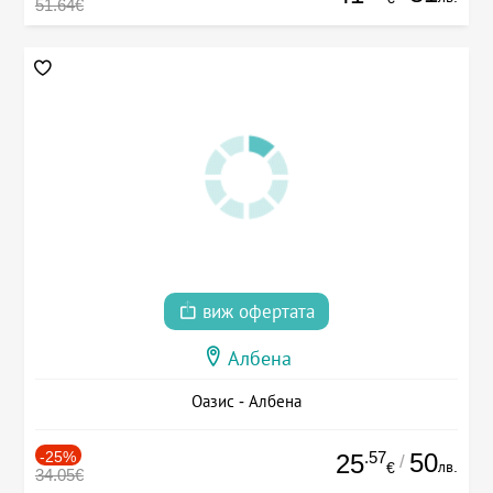
51.64€
виж офертата
Албена
Оазис - Албена
-25%
.57
50
25
/
лв.
€
34.05€