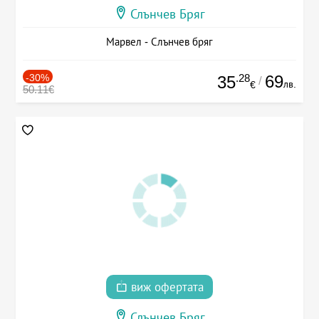
Слънчев Бряг
Марвел - Слънчев бряг
-30%
.28
69
35
/
лв.
€
50.11€
виж офертата
Слънчев Бряг