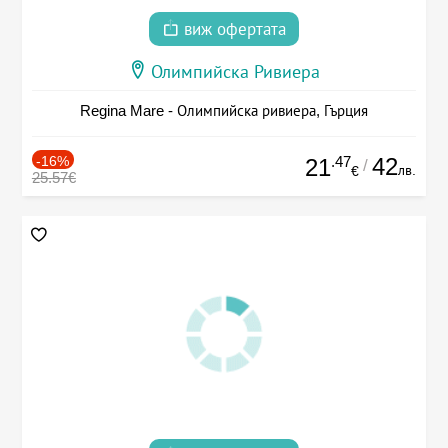
виж офертата
Олимпийска Ривиера
Regina Mare - Олимпийска ривиера, Гърция
-16%
.47
42
21
/
лв.
€
25.57€