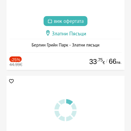
виж офертата
Златни Пясъци
Берлин Грийн Парк - Златни пясъци
-25%
.75
66
33
/
лв.
€
44.99€