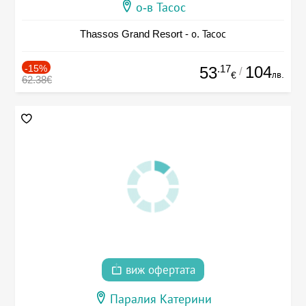
о-в Тасос
Thassos Grand Resort - о. Тасос
-15%
.17
104
53
/
лв.
€
62.38€
виж офертата
Паралия Катерини