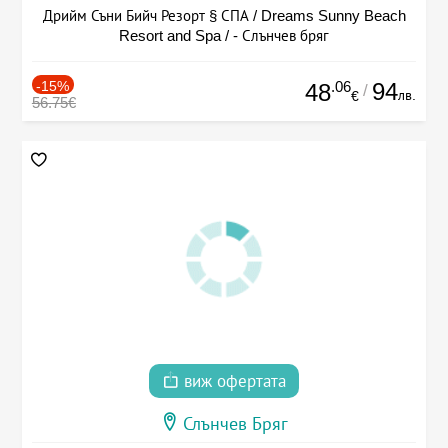
Дрийм Съни Бийч Резорт § СПА / Dreams Sunny Beach
Resort and Spa / - Слънчев бряг
-15%
.06
94
48
/
лв.
€
56.75€
виж офертата
Слънчев Бряг