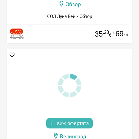
Обзор
СОЛ Луна Бей - Обзор
-15%
.28
69
35
/
лв.
€
41.42€
виж офертата
Велинград