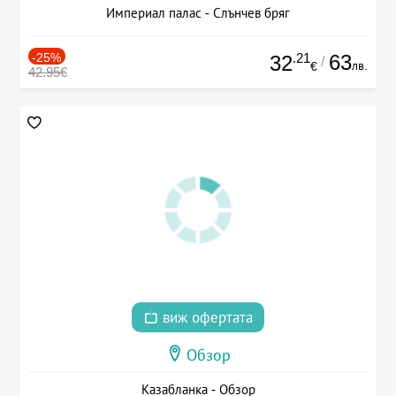
Империал палас - Слънчев бряг
-25%
.21
63
32
/
лв.
€
42.95€
виж офертата
Обзор
Казабланка - Обзор