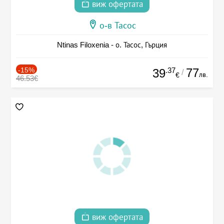
виж офертата
о-в Тасос
Ntinas Filoxenia - о. Тасос, Гърция
-15%
.37
77
39
/
лв.
€
46.53€
виж офертата