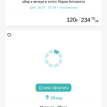
обяд и вечеря в хотел Мария Антоанета
Дата: 16.07 - 07.09 + полупансион
120
.70
234
/
€
лв.
виж офертата
Обзор