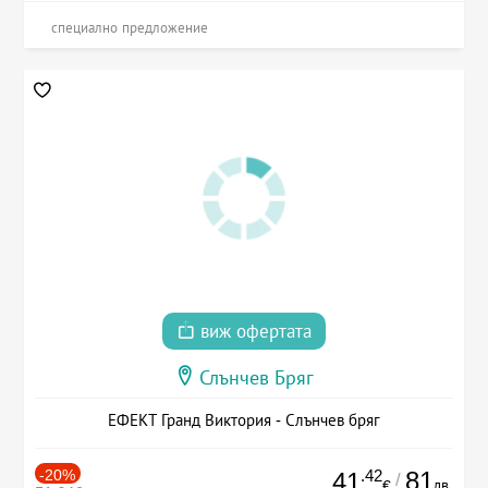
специално предложение
виж офертата
Слънчев Бряг
ЕФЕКТ Гранд Виктория - Слънчев бряг
-20%
.42
81
41
/
лв.
€