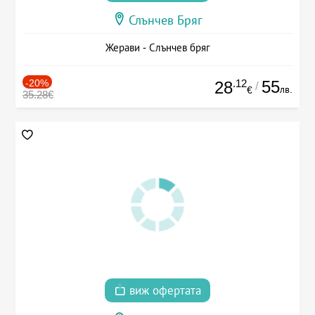
Слънчев Бряг
Жерави - Слънчев бряг
-20%
.12
55
28
/
лв.
€
35.28€
виж офертата