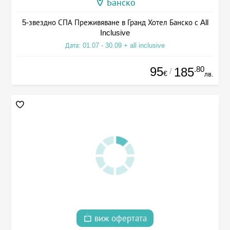
Банско
5-звездно СПА Преживяване в Гранд Хотел Банско с All
Inclusive
Дата: 01.07 - 30.09 + all inclusive
95
.80
185
/
€
лв.
виж офертата