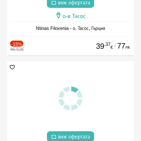
виж офертата
о-в Тасос
Ntinas Filoxenia - о. Тасос, Гърция
-15%
.37
77
39
/
лв.
€
46.53€
виж офертата