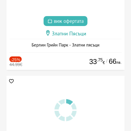
виж офертата
Златни Пясъци
Берлин Грийн Парк - Златни пясъци
-25%
.75
66
33
/
лв.
€
44.99€