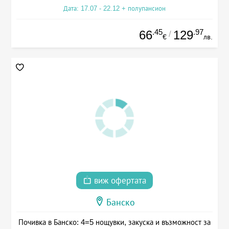
Дата: 17.07 - 22.12 + полупансион
.45
.97
66
129
/
€
лв.
виж офертата
Банско
Почивка в Банско: 4=5 нощувки, закуска и възможност за