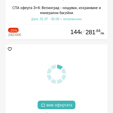
СПА оферта 3=4: Велинград - нощувки, изхранване и
минерални басейни
Дата: 01.07 - 30.09 + полупансион
-25%
144
.64
281
/
€
лв.
192.00€
виж офертата