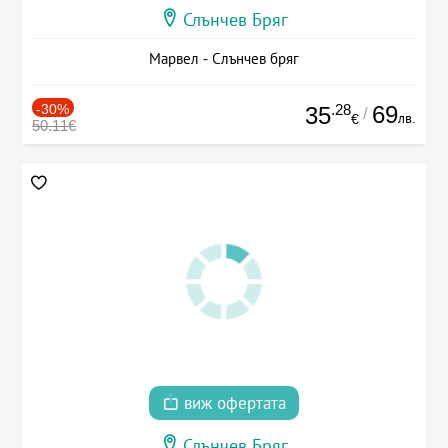
Слънчев Бряг
Марвел - Слънчев бряг
-30%
.28
69
35
/
лв.
€
50.11€
виж офертата
Слънчев Бряг