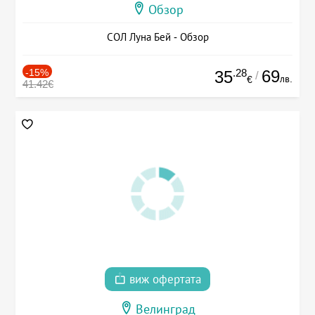
Обзор
СОЛ Луна Бей - Обзор
-15%
.28
69
35
/
лв.
€
41.42€
виж офертата
Велинград