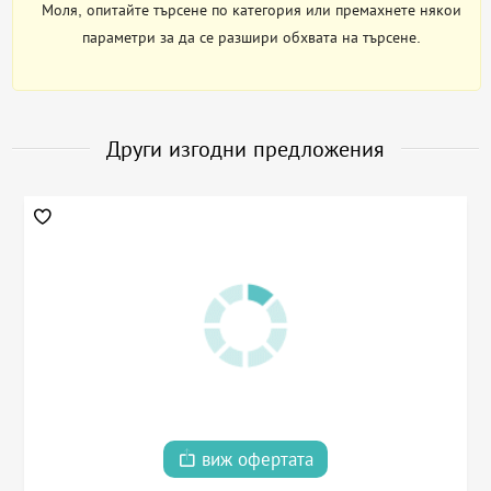
Моля, опитайте търсене по категория или премахнете някои
параметри за да се разшири обхвата на търсене.
Други изгодни предложения
виж офертата