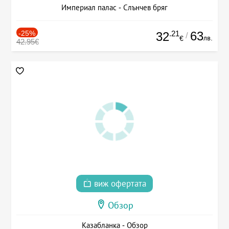
Империал палас - Слънчев бряг
-25%
.21
63
32
/
лв.
€
42.95€
виж офертата
Обзор
Казабланка - Обзор