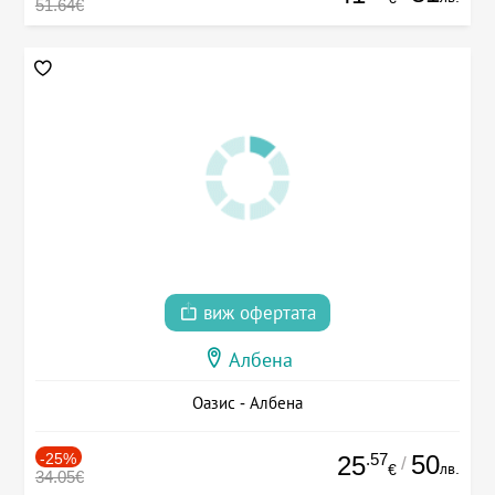
51.64€
виж офертата
Албена
Оазис - Албена
-25%
.57
50
25
/
лв.
€
34.05€