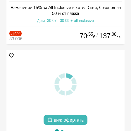
Намаление 15% за All Inclusive в хотел Съни, Созопол на
50 м от плажа
Дата: 30.07 - 30.09 + all inclusive
-15%
.55
.98
70
137
/
€
лв.
83.00€
виж офертата