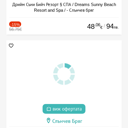
Дрийм Съни Бийч Резорт § СПА / Dreams Sunny Beach
Resort and Spa / - Слънчев бряг
-15%
.06
94
48
/
лв.
€
56.75€
виж офертата
Слънчев Бряг