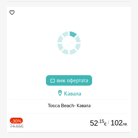
виж офертата
Кавала
Tosca Beach- Кавала
-30%
.15
102
52
/
лв.
€
74.65€