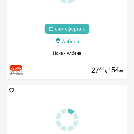
виж офертата
Албена
Нона - Албена
-25%
.61
54
27
/
лв.
€
37.02€