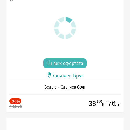
виж офертата
Слънчев Бряг
Белвю - Слънчев бряг
-20%
.86
76
38
/
лв.
€
48.57€