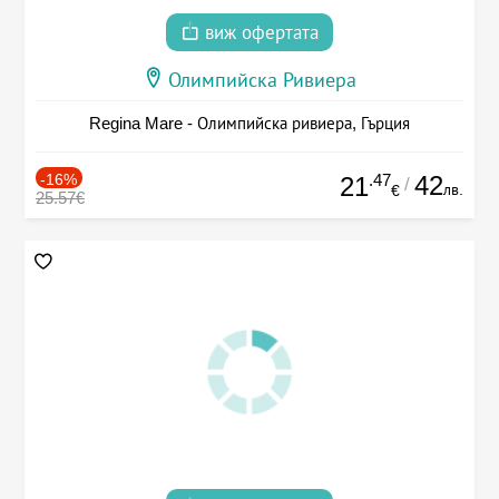
виж офертата
Олимпийска Ривиера
Regina Mare - Олимпийска ривиера, Гърция
-16%
.47
42
21
/
лв.
€
25.57€