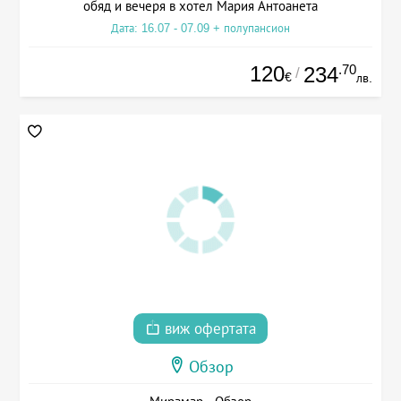
обяд и вечеря в хотел Мария Антоанета
Дата: 16.07 - 07.09 + полупансион
120
.70
234
/
€
лв.
виж офертата
Обзор