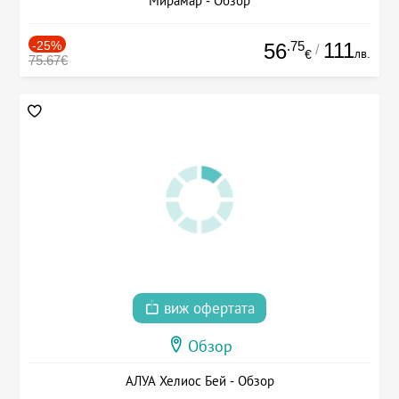
Мирамар - Обзор
-25%
.75
111
56
/
лв.
€
75.67€
виж офертата
Обзор
АЛУА Хелиос Бей - Обзор