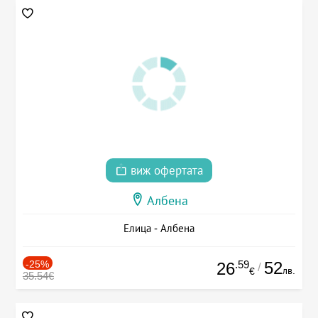
виж офертата
Албена
Елица - Албена
-25%
.59
52
26
/
лв.
€
35.54€