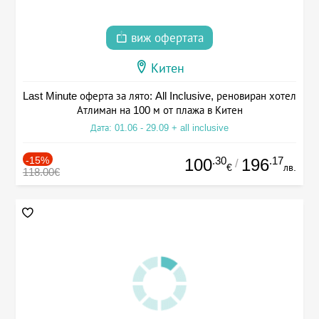
виж офертата
Китен
Last Minute оферта за лято: All Inclusive, реновиран хотел
Атлиман на 100 м от плажа в Китен
Дата: 01.06 - 29.09 + all inclusive
-15%
.30
.17
100
196
/
€
лв.
118.00€