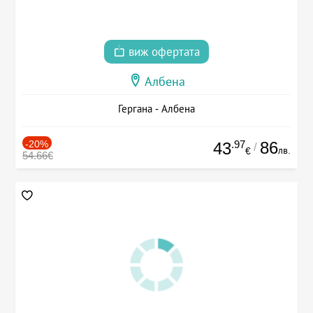
виж офертата
Албена
Гергана - Албена
-20%
.97
86
43
/
лв.
€
54.66€