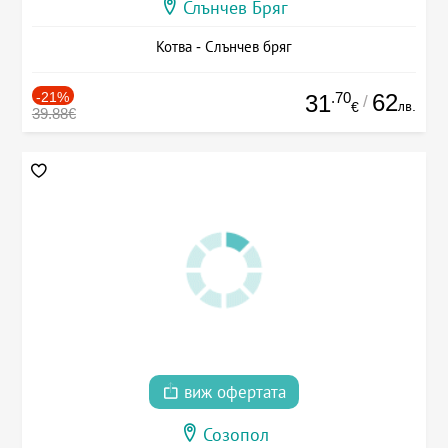
Слънчев Бряг
Котва - Слънчев бряг
-21%
.70
62
31
/
лв.
€
39.88€
виж офертата
Созопол