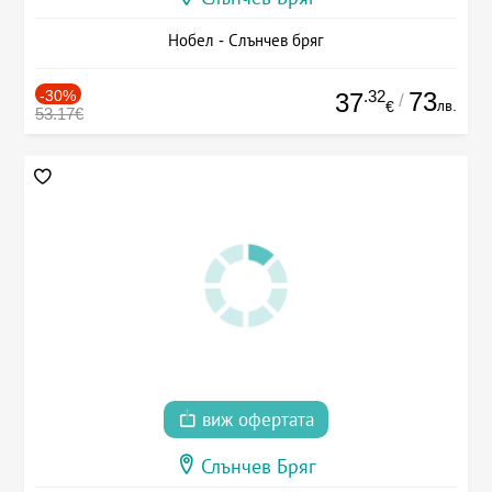
Нобел - Слънчев бряг
-30%
.32
73
37
/
лв.
€
53.17€
виж офертата
Слънчев Бряг