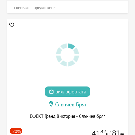
специално предложение
виж офертата
Слънчев Бряг
ЕФЕКТ Гранд Виктория - Слънчев бряг
-20%
.42
81
41
/
лв.
€