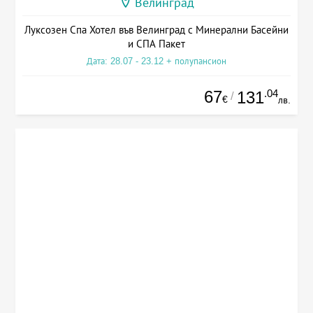
Велинград
Луксозен Спа Хотел във Велинград с Минерални Басейни
и СПА Пакет
Дата: 28.07 - 23.12 + полупансион
67
.04
131
/
€
лв.