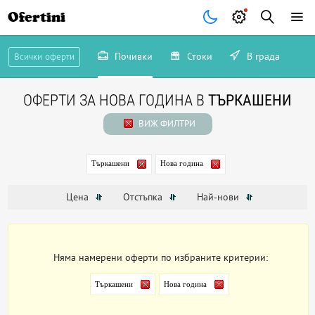
Ofertini
Почивки
Стоки
В града
Всички оферти
ОФЕРТИ ЗА НОВА ГОДИНА В
ТЪРКАШЕНИ
ВИЖ ФИЛТРИ
Търкашени
Нова година
Цена
Отстъпка
Най-нови
Няма намерени оферти по избраните критерии:
Търкашени
Нова година