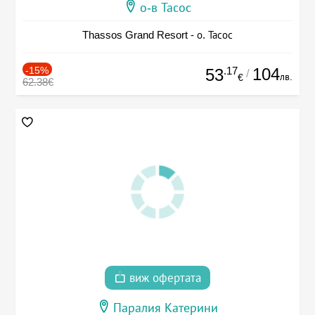
о-в Тасос
Thassos Grand Resort - о. Тасос
-15%
.17
104
53
/
лв.
€
62.38€
виж офертата
Паралия Катерини