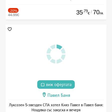
-20%
.79
70
35
/
лв.
€
44.99€
виж офертата
Павел Баня
Луксозен 5-звезден СПА хотел Княз Павел в Павел баня:
Нощувка със закуска и вечеря