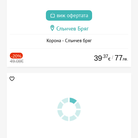
виж офертата
Слънчев Бряг
Корона - Слънчев бряг
-20%
.37
77
39
/
лв.
€
49.08€