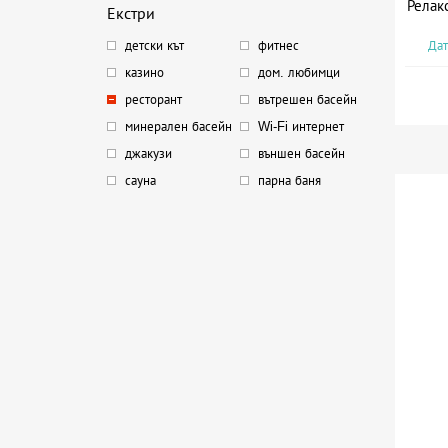
Релак
Екстри
Дат
детски кът
фитнес
казино
дом. любимци
ресторант
вътрешен басейн
минерален басейн
Wi-Fi интернет
джакузи
външен басейн
сауна
парна баня