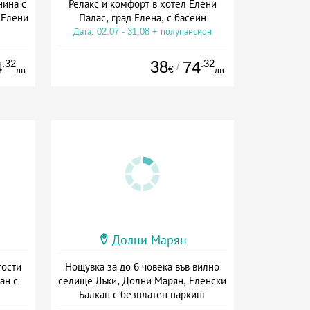
нина с
Релакс и комфорт в хотел Елени
 Елени
Палас, град Елена, с басейн
Дата: 02.07 - 31.08 + полупансион
сион
.32
38
.32
4
74
/
€
лв.
лв.
Долни Марян
гости
Нощувка за до 6 човека във вилно
ан с
селище Лъки, Долни Марян, Еленски
Балкан с безплатен паркинг
+ без храна