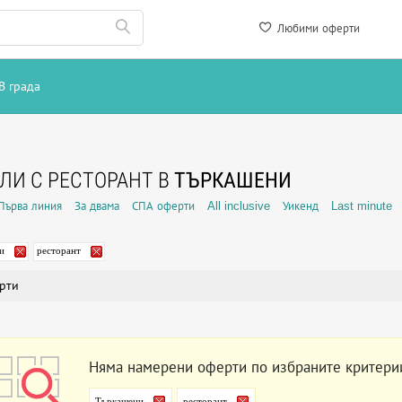
Любими оферти
В града
ЛИ С РЕСТОРАНТ В
ТЪРКАШЕНИ
Първа линия
За двама
СПА оферти
All inclusive
Уикенд
Last minute
и
ресторант
рти
Няма намерени оферти по избраните критери
Търкашени
ресторант