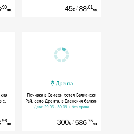
.90
45
.01
8
88
/
€
лв.
лв.
Дрента
ския
Почивка в Семеен хотел Балкански
 с.
Рай, село Дрента, в Еленския балкан
Дата: 29.06 - 30.09 + без храна
на
.96
300
.75
8
586
/
€
лв.
лв.