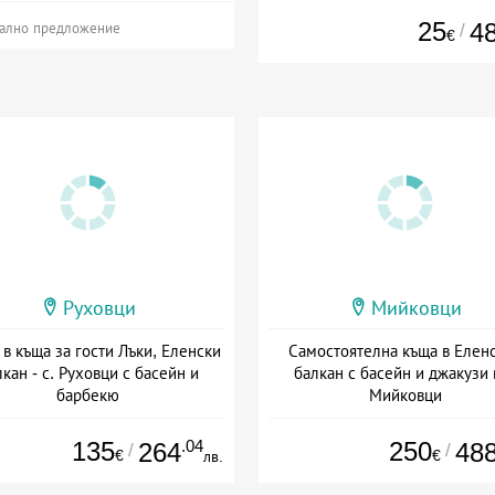
25
4
/
ално предложение
€
Руховци
Мийковци
 в къща за гости Лъки, Еленски
Самостоятелна къща в Елен
кан - с. Руховци с басейн и
балкан с басейн и джакузи в
барбекю
Мийковци
+ без храна
Дата: 01.08 - 20.09 + без хра
135
.04
250
264
48
/
/
€
€
лв.