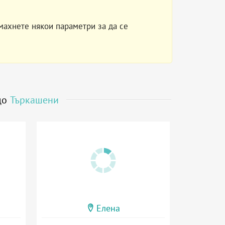
махнете някои параметри за да се
 до
Търкашени
Елена