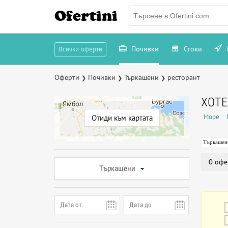
Ofertini
Почивки
Стоки
Всички оферти
Оферти
Почивки
Търкашени
ресторант
❯
❯
❯
ХОТЕ
Море
Отиди към картата
Търкашен
0 офе
Търкашени