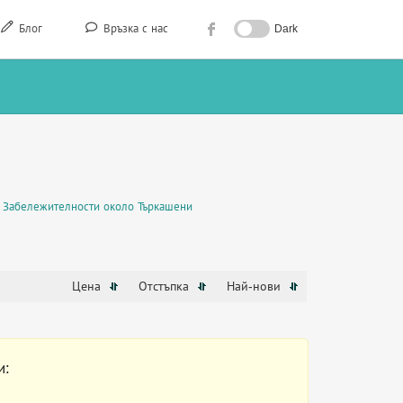
Блог
Връзка с нас
Dark
Забележителности около Търкашени
Цена
Отстъпка
Най-нови
и: