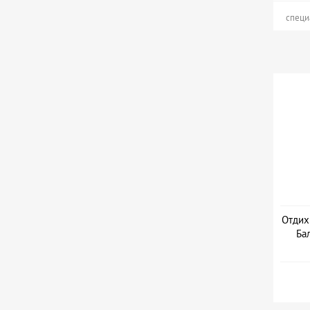
специ
Отдих
Бал