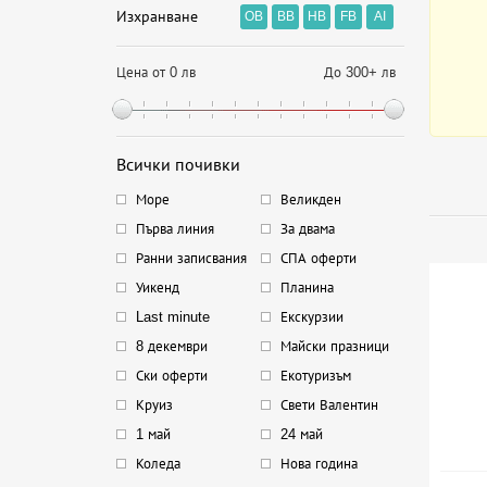
Изхранване
OB
BB
HB
FB
AI
Цена от 0 лв
До 300+ лв
Всички почивки
Море
Великден
Първа линия
За двама
Ранни записвания
СПА оферти
Уикенд
Планина
Last minute
Екскурзии
8 декември
Майски празници
Ски оферти
Екотуризъм
Круиз
Свети Валентин
1 май
24 май
Коледа
Нова година