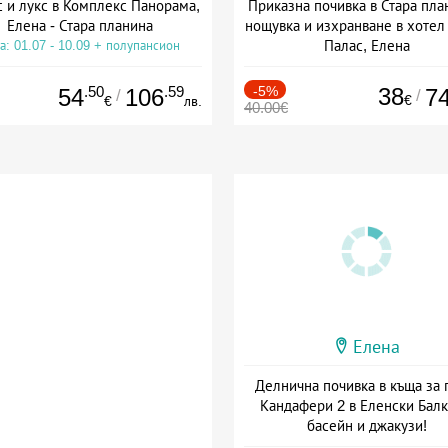
с и лукс в Комплекс Панорама,
Приказна почивка в Стара пла
Елена - Стара планина
нощувка и изхранване в хотел
Палас, Елена
а: 01.07 - 10.09 + полупансион
Дата: 28.05 - 30.08 + полупан
.50
.59
-5%
38
54
106
7
/
/
€
€
лв.
40.00€
Елена
Делнична почивка в къща за 
Кандафери 2 в Еленски Балк
басейн и джакузи!
+ без храна