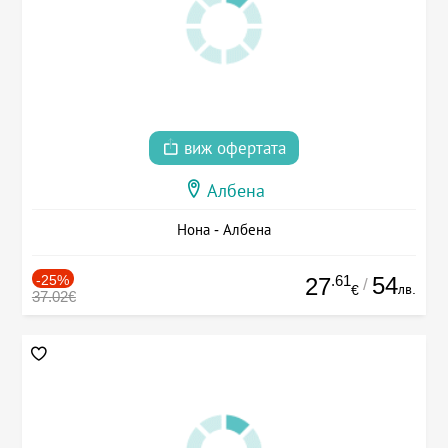
виж офертата
Албена
Нона - Албена
-25%
.61
54
27
/
лв.
€
37.02€