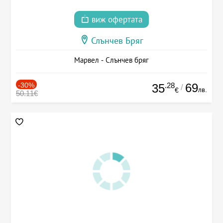
виж офертата
Слънчев Бряг
Марвел - Слънчев бряг
-30%
.28
69
35
/
лв.
€
50.11€