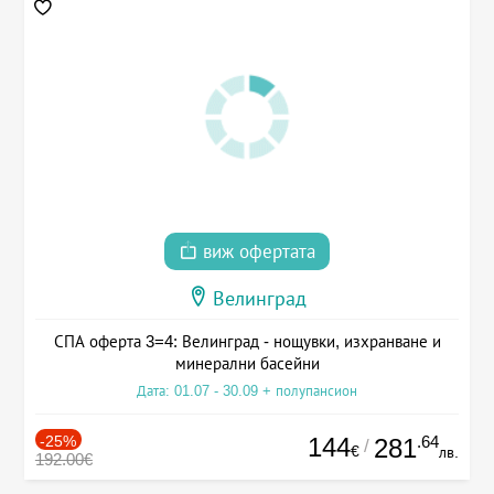
виж офертата
Велинград
СПА оферта 3=4: Велинград - нощувки, изхранване и
минерални басейни
Дата: 01.07 - 30.09 + полупансион
-25%
144
.64
281
/
€
лв.
192.00€