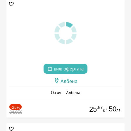
виж офертата
Албена
Оазис - Албена
-25%
.57
50
25
/
лв.
€
34.05€