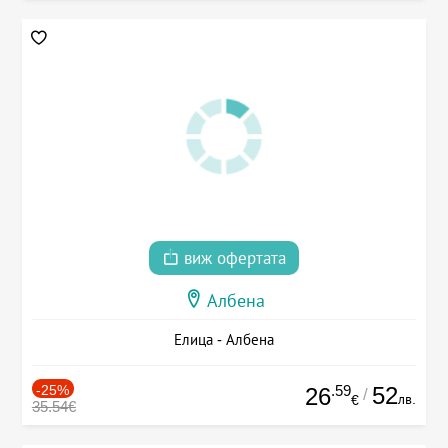
виж офертата
Албена
Елица - Албена
-25%
.59
52
26
/
лв.
€
35.54€