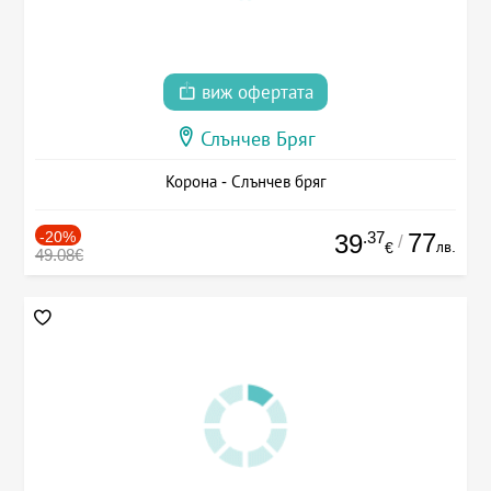
виж офертата
Слънчев Бряг
Корона - Слънчев бряг
-20%
.37
77
39
/
лв.
€
49.08€