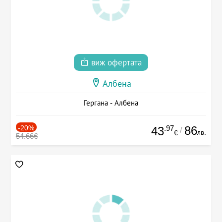
виж офертата
Албена
Гергана - Албена
-20%
.97
86
43
/
лв.
€
54.66€