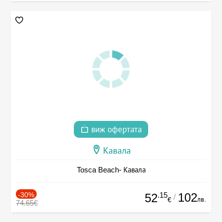
виж офертата
Кавала
Tosca Beach- Кавала
-30%
.15
102
52
/
лв.
€
74.65€