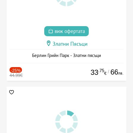
виж офертата
Златни Пясъци
Берлин Грийн Парк - Златни пясъци
-25%
.75
66
33
/
лв.
€
44.99€