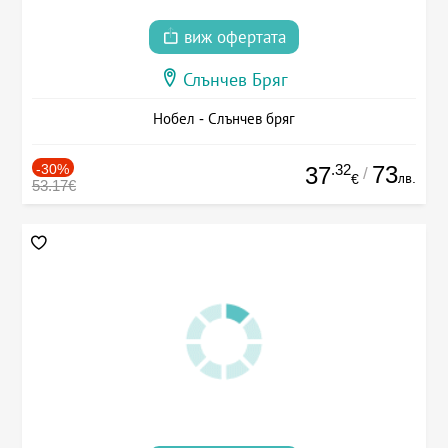
виж офертата
Слънчев Бряг
Нобел - Слънчев бряг
-30%
.32
73
37
/
лв.
€
53.17€