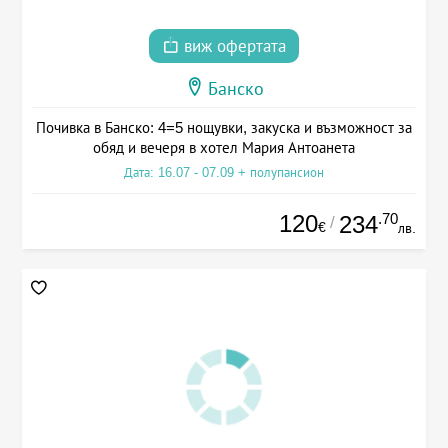
виж офертата
Банско
Почивка в Банско: 4=5 нощувки, закуска и възможност за
обяд и вечеря в хотел Мария Антоанета
Дата: 16.07 - 07.09 + полупансион
120
.70
234
/
€
лв.