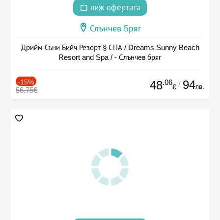
виж офертата
Слънчев Бряг
Дрийм Съни Бийч Резорт § СПА / Dreams Sunny Beach
Resort and Spa / - Слънчев бряг
-15%
.06
94
48
/
лв.
€
56.75€