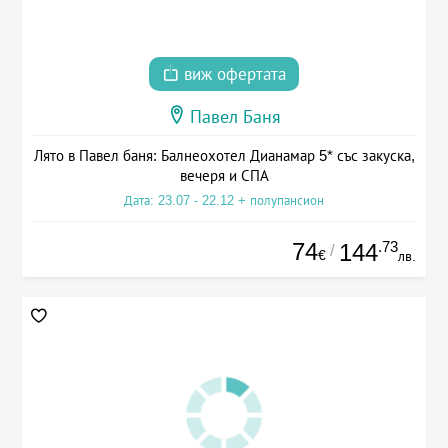
виж офертата
Павел Баня
Лято в Павел баня: Балнеохотел Дианамар 5* със закуска,
вечеря и СПА
Дата: 23.07 - 22.12 + полупансион
74
.73
144
/
€
лв.