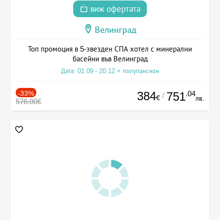
виж офертата
Велинград
Топ промоция в 5-звезден СПА хотел с минерални
басейни във Велинград
Дата: 01.09 - 20.12 + полупансион
-33%
384
.04
751
/
€
лв.
576.00€