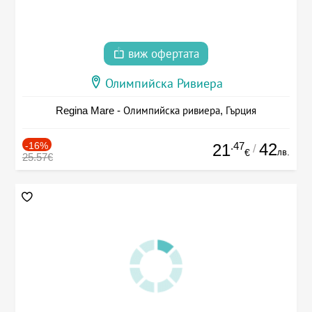
виж офертата
Олимпийска Ривиера
Regina Mare - Олимпийска ривиера, Гърция
-16%
.47
42
21
/
лв.
€
25.57€