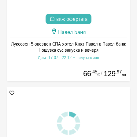
виж офертата
Павел Баня
Луксозен 5-звезден СПА хотел Княз Павел в Павел баня:
Нощувка със закуска и вечеря
Дата: 17.07 - 22.12 + полупансион
.45
.97
66
129
/
€
лв.