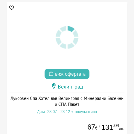
виж офертата
Велинград
Луксозен Спа Хотел във Велинград с Минерални Басейни
и СПА Пакет
Дата: 28.07 - 23.12 + полупансион
67
.04
131
/
€
лв.