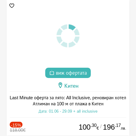
виж офертата
Китен
Last Minute оферта за лято: All Inclusive, реновиран хотел
Атлиман на 100 м от плажа в Китен
Дата: 01.06 - 29.09 + all inclusive
-15%
.30
.17
100
196
/
€
лв.
118.00€