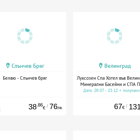
Слънчев Бряг
Велинград
Белвю - Слънчев бряг
Луксозен Спа Хотел във Велин
Минерални Басейни и СПА П
Дата: 28.07 - 23.12 + полупан
.86
76
67
38
13
/
/
лв.
€
€
€