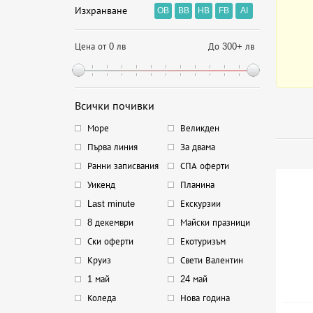
Изхранване
OB
BB
HB
FB
AI
Цена от 0 лв
До 300+ лв
Всички почивки
Море
Великден
Първа линия
За двама
Ранни записвания
СПА оферти
Уикенд
Планина
Last minute
Екскурзии
8 декември
Майски празници
Ски оферти
Екотуризъм
Круиз
Свети Валентин
1 май
24 май
Коледа
Нова година