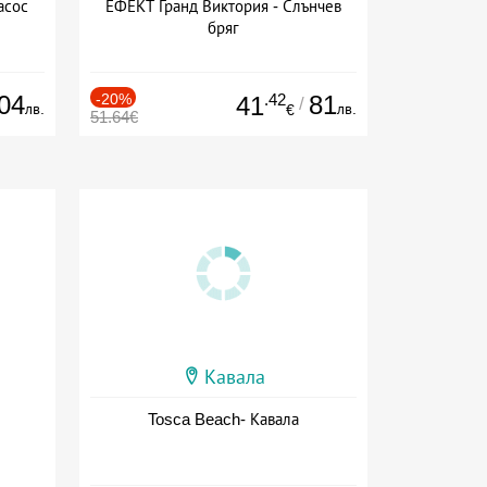
асос
ЕФЕКТ Гранд Виктория - Слънчев
бряг
04
-20%
.42
81
41
/
лв.
лв.
€
51.64€
Кавала
Tosca Beach- Кавала