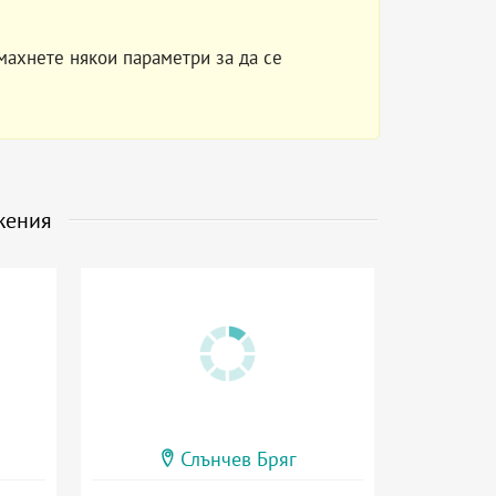
махнете някои параметри за да се
жения
Слънчев Бряг