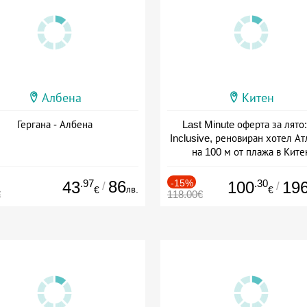
Албена
Китен
Гергана - Албена
Last Minute оферта за лято: 
Inclusive, реновиран хотел А
на 100 м от плажа в Ките
Дата: 01.06 - 29.09 + all inclus
.97
86
-15%
.30
43
100
19
/
/
лв.
€
€
€
118.00€