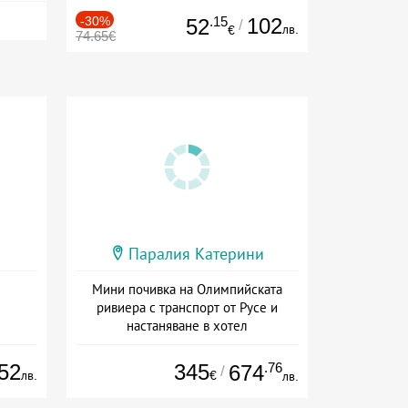
-30%
.15
102
52
/
лв.
€
74.65€
Паралия Катерини
Мини почивка на Олимпийската
ривиера с транспорт от Русе и
настаняване в хотел
Дата: 18.09 - 23.09 + закуска
52
345
.76
674
/
лв.
€
лв.