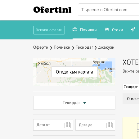
Ofertini
Почивки
Стоки
Всички оферти
Оферти
Почивки
Текирдаг
джакузи
❯
❯
❯
ХОТЕ
Вижте 
Отиди към картата
Текирдаг
0 офе
Текирдаг