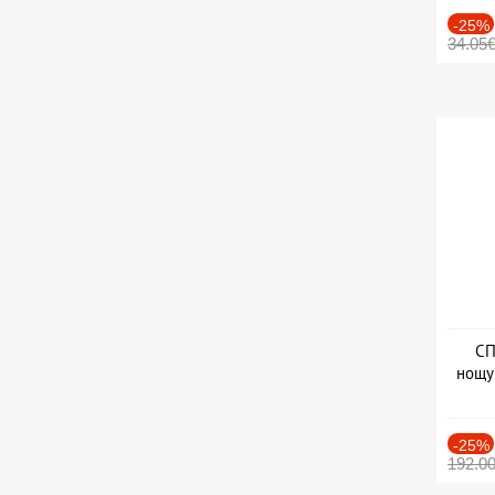
-25%
34.05
СП
нощу
Дат
-25%
192.0