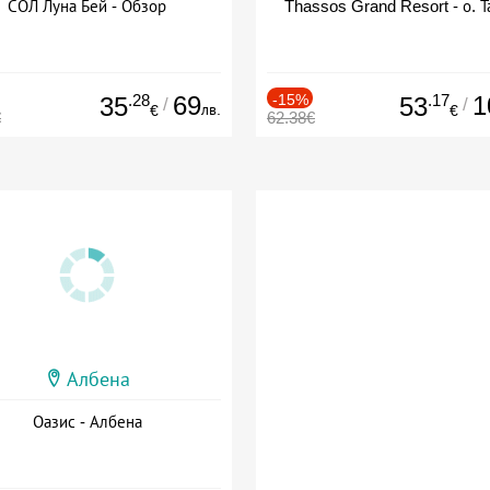
СОЛ Луна Бей - Обзор
Thassos Grand Resort - о. Т
.28
69
-15%
.17
1
35
53
/
/
лв.
€
€
€
62.38€
Албена
Оазис - Албена