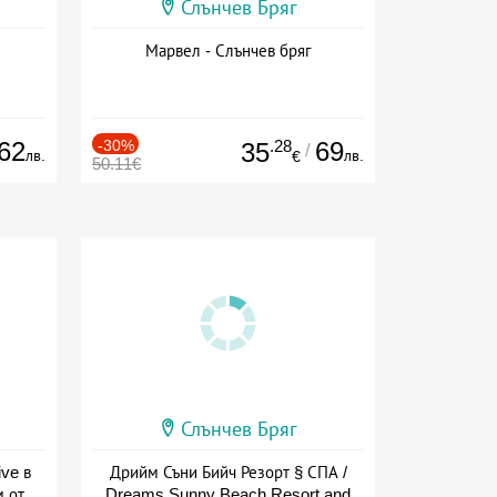
Слънчев Бряг
Марвел - Слънчев бряг
62
-30%
.28
69
35
/
лв.
лв.
€
50.11€
Слънчев Бряг
ive в
Дрийм Съни Бийч Резорт § СПА /
м от
Dreams Sunny Beach Resort and