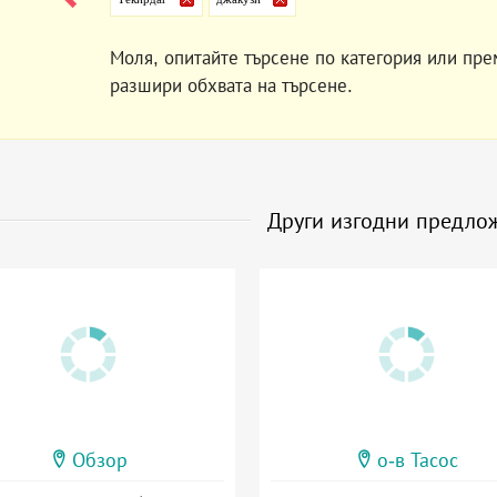
Моля, опитайте търсене по категория или пре
разшири обхвата на търсене.
Други изгодни предло
Обзор
о-в Тасос