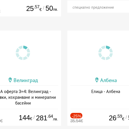
.57
50
25
/
специално предложение
лв.
€
€
Велинград
Албена
А оферта 3=4: Велинград -
Елица - Албена
вки, изхранване и минерални
басейни
а: 01.07 - 30.09 + полупансион
144
.64
-25%
.59
281
26
/
/
€
лв.
€
0€
35.54€