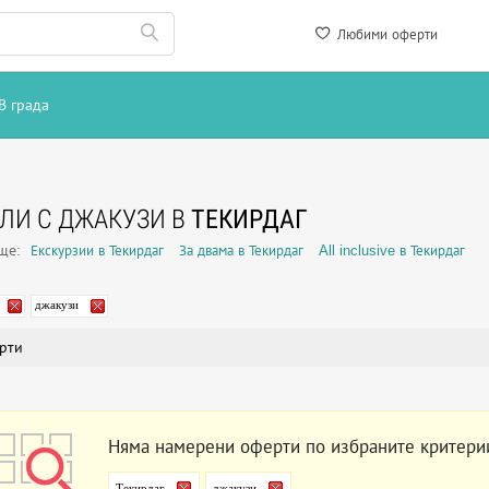
Любими оферти
В града
ЛИ С ДЖАКУЗИ В
ТЕКИРДАГ
още:
Екскурзии в Текирдаг
За двама в Текирдаг
All inclusive в Текирдаг
джакузи
рти
Няма намерени оферти по избраните критери
Текирдаг
джакузи