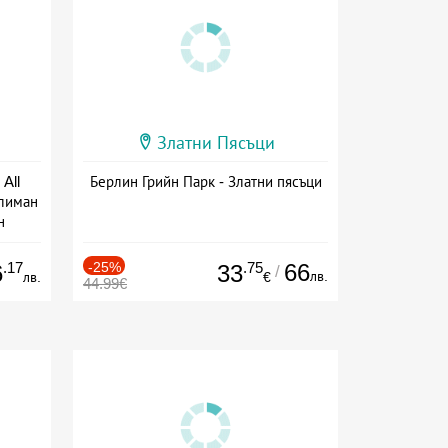
Златни Пясъци
All
Берлин Грийн Парк - Златни пясъци
тлиман
н
ive
.17
-25%
.75
66
6
33
/
лв.
лв.
€
44.99€