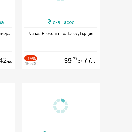
ра
о-в Тасос
виера,
Ntinas Filoxenia - о. Тасос, Гърция
42
-15%
.37
77
39
/
лв.
лв.
€
46.53€