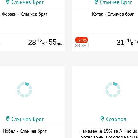
Слънчев Бряг
Слънчев Бряг
Жерави - Слънчев бряг
Котва - Слънчев бряг
.12
55
-21%
.70
28
31
/
/
лв.
€
€
€
39.88€
Слънчев Бряг
Созопол
Нобел - Слънчев бряг
Намаление 15% за All Inclus
хотел Съни, Созопол на 50 