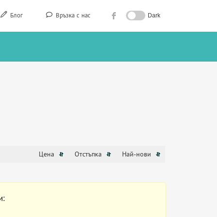
Блог
Връзка с нас
Dark
Цена
Отстъпка
Най-нови
и: