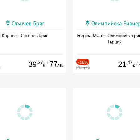
Слънчев Бряг
Олимпийска Ривие
Корона - Слънчев бряг
Regina Mare - Олимпийска ри
Гърция
.37
77
-16%
.47
39
21
/
/
лв.
€
€
€
25.57€