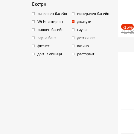
Екстри
вътрешен басейн
минерален басейн
Wi-Fi интернет
джакузи
-15%
външен басейн
сауна
41.42
парна баня
детски кът
фитнес
казино
дом. любимци
ресторант