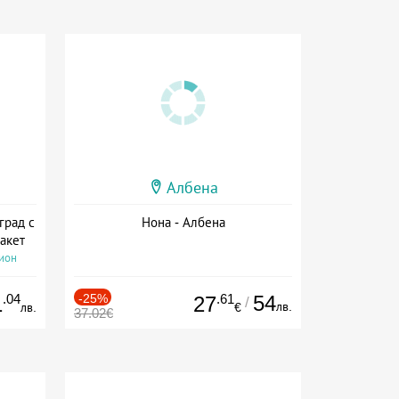
Албена
град с
Нона - Албена
акет
сион
.04
-25%
.61
54
1
27
/
лв.
лв.
€
37.02€