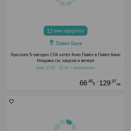
виж офертата
Павел Баня
Луксозен 5-звезден СПА хотел Княз Павел в Павел баня:
Нощувка със закуска и вечеря
Дата: 17.07 - 22.12 + полупансион
.45
.97
66
129
/
€
лв.