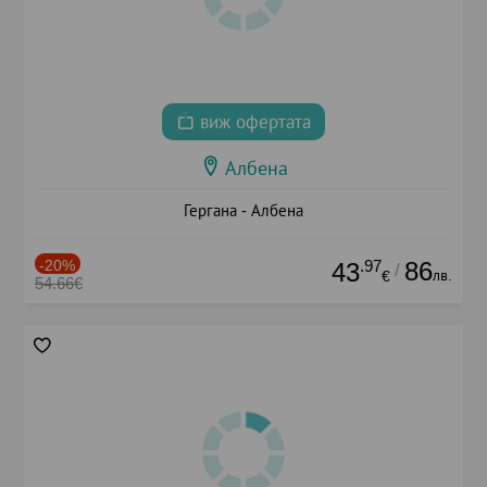
виж офертата
Албена
Гергана - Албена
-20%
.97
86
43
/
лв.
€
54.66€