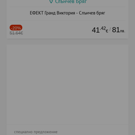
Слънчев Бряг
ЕФЕКТ Гранд Виктория - Слънчев бряг
-20%
.42
81
41
/
лв.
€
51.64€
специално предложение