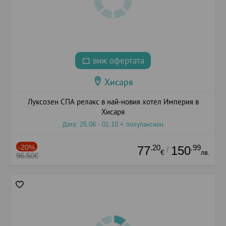
виж офертата
Хисаря
Луксозен СПА релакс в най-новия хотел Империя в
Хисаря
Дата: 25.06 - 01.10 + полупансион
-20%
.20
.99
77
150
/
€
лв.
96.50€