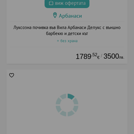
виж офертата
Арбанаси
Луксозна почивка във Вила Арбанаси Делукс с външно
барбекю и детски кът
+ без храна
.52
3500
1789
/
лв.
€