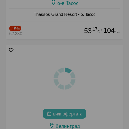
о-в Тасос
Thassos Grand Resort - о. Тасос
-15%
.17
104
53
/
лв.
€
62.38€
виж офертата
Велинград