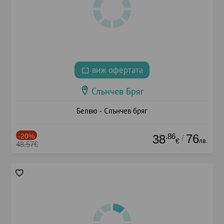
виж офертата
Слънчев Бряг
Белвю - Слънчев бряг
-20%
.86
76
38
/
лв.
€
48.57€