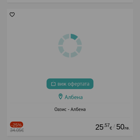
виж офертата
Албена
Оазис - Албена
-25%
.57
50
25
/
лв.
€
34.05€