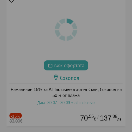
виж офертата
Созопол
Намаление 15% за All Inclusive в хотел Съни, Созопол на
50 м от плажа
Дата: 30.07 - 30.09 + all inclusive
-15%
.55
.98
70
137
/
€
лв.
83.00€