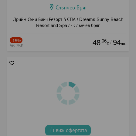
Слънчев Бряг
Дрийм Съни Бийч Резорт § СПА / Dreams Sunny Beach
Resort and Spa / - Слънчев бряг
-15%
.06
94
48
/
лв.
€
56.75€
виж офертата