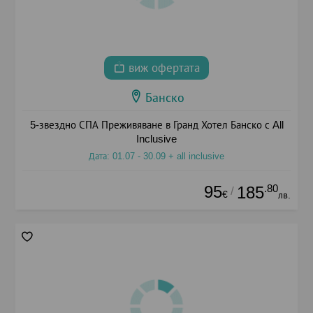
виж офертата
Банско
5-звездно СПА Преживяване в Гранд Хотел Банско с All
Inclusive
Дата: 01.07 - 30.09 + all inclusive
95
.80
185
/
€
лв.