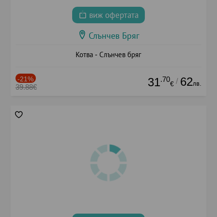
виж офертата
Слънчев Бряг
Котва - Слънчев бряг
-21%
.70
62
31
/
лв.
€
39.88€