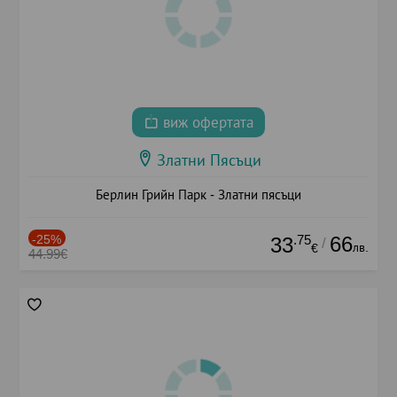
виж офертата
Златни Пясъци
Берлин Грийн Парк - Златни пясъци
-25%
.75
66
33
/
лв.
€
44.99€