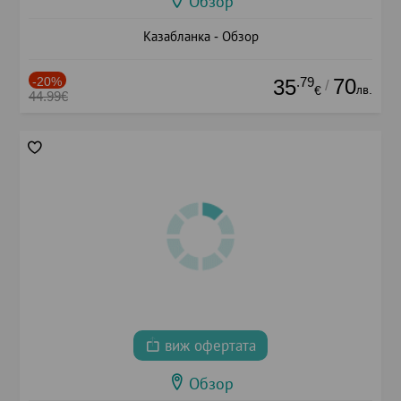
Обзор
Казабланка - Обзор
-20%
.79
70
35
/
лв.
€
44.99€
виж офертата
Обзор