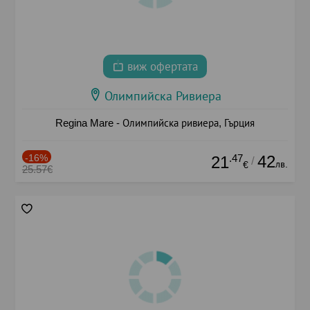
виж офертата
Олимпийска Ривиера
Regina Mare - Олимпийска ривиера, Гърция
-16%
.47
42
21
/
лв.
€
25.57€