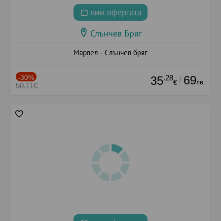
виж офертата
Слънчев Бряг
Марвел - Слънчев бряг
-30%
.28
69
35
/
лв.
€
50.11€