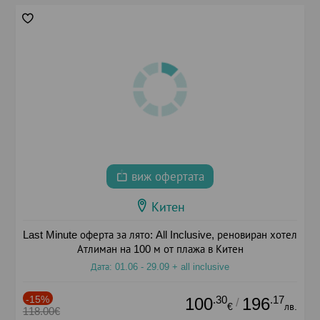
виж офертата
Китен
Last Minute оферта за лято: All Inclusive, реновиран хотел
Атлиман на 100 м от плажа в Китен
Дата: 01.06 - 29.09 + all inclusive
-15%
.30
.17
100
196
/
€
лв.
118.00€