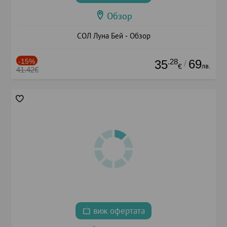
Обзор
СОЛ Луна Бей - Обзор
-15%
.28
69
35
/
лв.
€
41.42€
виж офертата