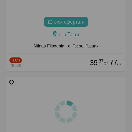
виж офертата
о-в Тасос
Ntinas Filoxenia - о. Тасос, Гърция
-15%
.37
77
39
/
лв.
€
46.53€