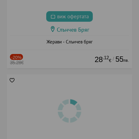
виж офертата
Слънчев Бряг
Жерави - Слънчев бряг
-20%
.12
55
28
/
лв.
€
35.28€