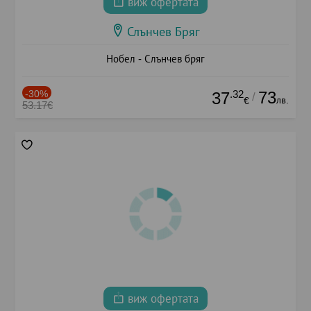
виж офертата
Слънчев Бряг
Нобел - Слънчев бряг
-30%
.32
73
37
/
лв.
€
53.17€
виж офертата