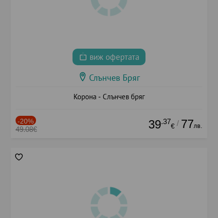
виж офертата
Слънчев Бряг
Корона - Слънчев бряг
-20%
.37
77
39
/
лв.
€
49.08€