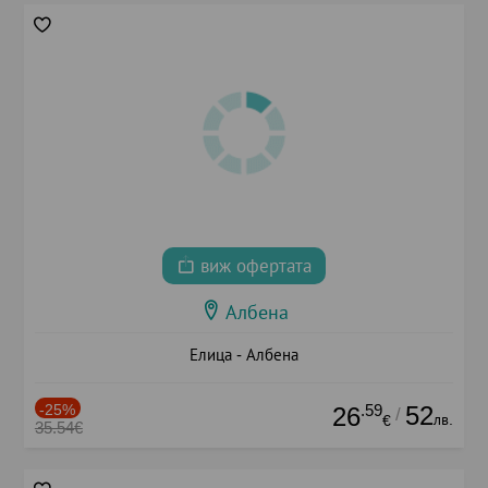
виж офертата
Албена
Елица - Албена
-25%
.59
52
26
/
лв.
€
35.54€