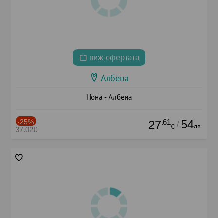
виж офертата
Албена
Нона - Албена
-25%
.61
54
27
/
лв.
€
37.02€