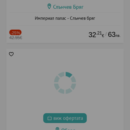
Слънчев Бряг
Империал палас - Слънчев бряг
-25%
.21
63
32
/
лв.
€
42.95€
виж офертата