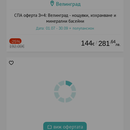
Велинград
СПА оферта 3=4: Велинград - нощувки, изхранване и
минерални басейни
Дата: 01.07 - 30.09 + полупансион
-25%
144
.64
281
/
€
лв.
192.00€
виж офертата