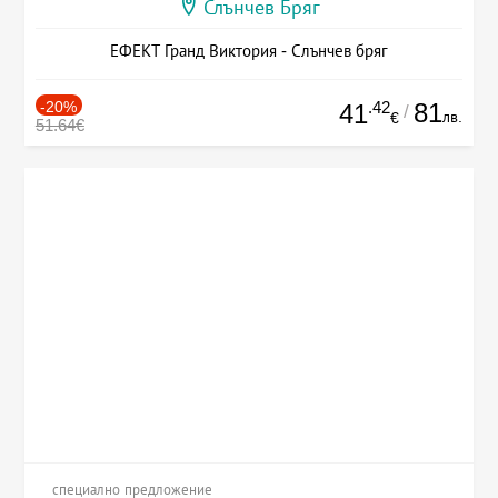
Слънчев Бряг
ЕФЕКТ Гранд Виктория - Слънчев бряг
-20%
.42
81
41
/
лв.
€
51.64€
специално предложение