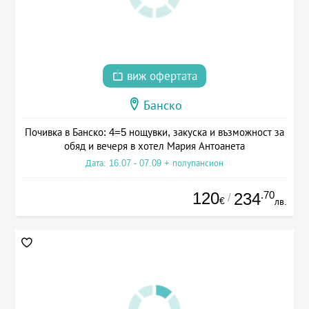
виж офертата
Банско
Почивка в Банско: 4=5 нощувки, закуска и възможност за
обяд и вечеря в хотел Мария Антоанета
Дата: 16.07 - 07.09 + полупансион
120
.70
234
/
€
лв.