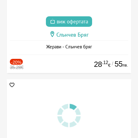
виж офертата
Слънчев Бряг
Жерави - Слънчев бряг
-20%
.12
55
28
/
лв.
€
35.28€