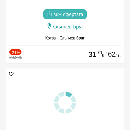
виж офертата
Слънчев Бряг
Котва - Слънчев бряг
-21%
.70
62
31
/
лв.
€
39.88€