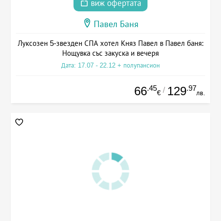
виж офертата
Павел Баня
Луксозен 5-звезден СПА хотел Княз Павел в Павел баня:
Нощувка със закуска и вечеря
Дата: 17.07 - 22.12 + полупансион
.45
.97
66
129
/
€
лв.