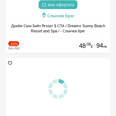
виж офертата
Слънчев Бряг
Дрийм Съни Бийч Резорт § СПА / Dreams Sunny Beach
Resort and Spa / - Слънчев бряг
-15%
.06
94
48
/
лв.
€
56.75€