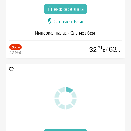
виж офертата
Слънчев Бряг
Империал палас - Слънчев бряг
-25%
.21
63
32
/
лв.
€
42.95€