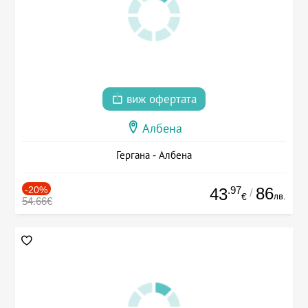
виж офертата
Албена
Гергана - Албена
-20%
.97
86
43
/
лв.
€
54.66€