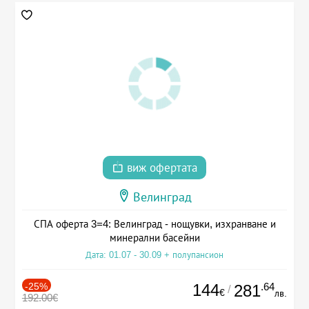
виж офертата
Велинград
СПА оферта 3=4: Велинград - нощувки, изхранване и
минерални басейни
Дата: 01.07 - 30.09 + полупансион
-25%
144
.64
281
/
€
лв.
192.00€