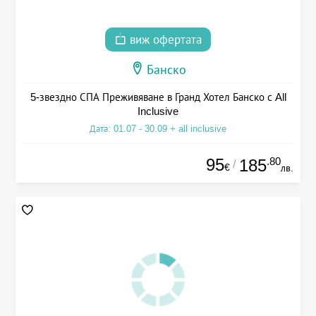
виж офертата
Банско
5-звездно СПА Преживяване в Гранд Хотел Банско с All
Inclusive
Дата: 01.07 - 30.09 + all inclusive
95
.80
185
/
€
лв.