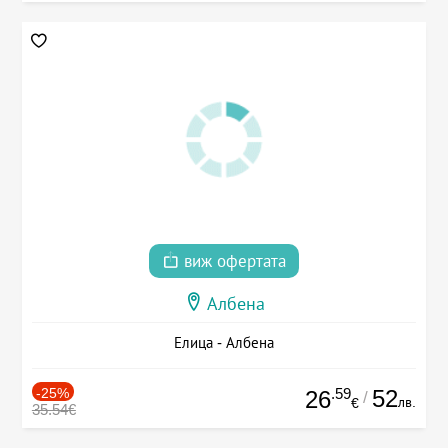
виж офертата
Албена
Елица - Албена
-25%
.59
52
26
/
лв.
€
35.54€