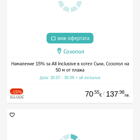
виж офертата
Созопол
Намаление 15% за All Inclusive в хотел Съни, Созопол на
50 м от плажа
Дата: 30.07 - 30.09 + all inclusive
-15%
.55
.98
70
137
/
€
лв.
83.00€