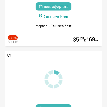
виж офертата
Слънчев Бряг
Марвел - Слънчев бряг
-30%
.28
69
35
/
лв.
€
50.11€