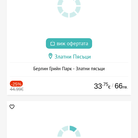
виж офертата
Златни Пясъци
Берлин Грийн Парк - Златни пясъци
-25%
.75
66
33
/
лв.
€
44.99€