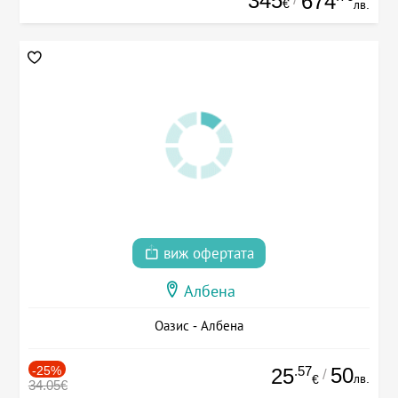
345
674
€
лв.
виж офертата
Албена
Оазис - Албена
-25%
.57
50
25
/
лв.
€
34.05€