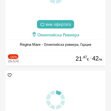
виж офертата
Олимпийска Ривиера
Regina Mare - Олимпийска ривиера, Гърция
-16%
.47
42
21
/
лв.
€
25.57€