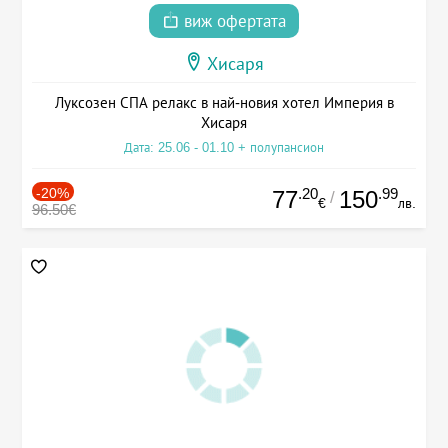
виж офертата
Хисаря
Луксозен СПА релакс в най-новия хотел Империя в
Хисаря
Дата: 25.06 - 01.10 + полупансион
-20%
.20
.99
77
150
/
€
лв.
96.50€