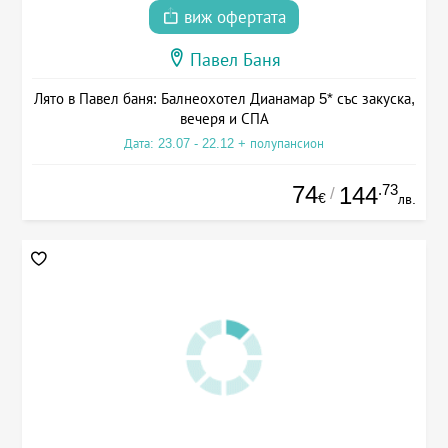
виж офертата
Павел Баня
Лято в Павел баня: Балнеохотел Дианамар 5* със закуска,
вечеря и СПА
Дата: 23.07 - 22.12 + полупансион
74
.73
144
/
€
лв.