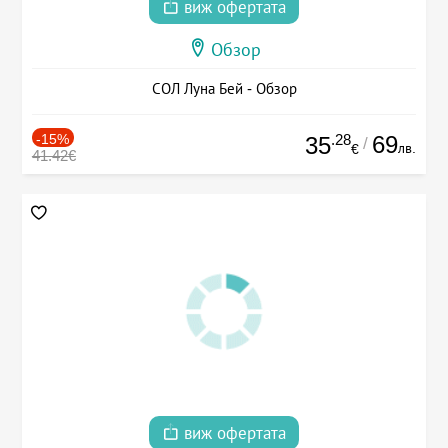
виж офертата
Обзор
СОЛ Луна Бей - Обзор
-15%
.28
69
35
/
лв.
€
41.42€
виж офертата