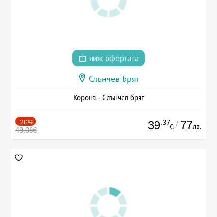
виж офертата
Слънчев Бряг
Корона - Слънчев бряг
-20%
.37
77
39
/
лв.
€
49.08€