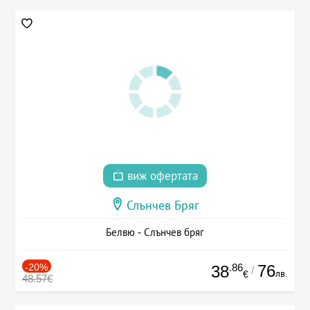
виж офертата
Слънчев Бряг
Белвю - Слънчев бряг
-20%
.86
76
38
/
лв.
€
48.57€