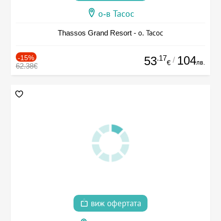
о-в Тасос
Thassos Grand Resort - о. Тасос
-15%
.17
104
53
/
лв.
€
62.38€
виж офертата