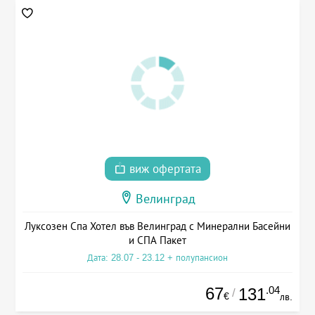
виж офертата
Велинград
Луксозен Спа Хотел във Велинград с Минерални Басейни
и СПА Пакет
Дата: 28.07 - 23.12 + полупансион
67
.04
131
/
€
лв.