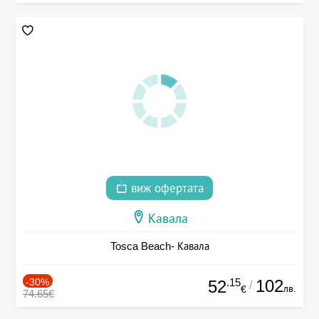
виж офертата
Кавала
Tosca Beach- Кавала
-30%
.15
102
52
/
лв.
€
74.65€