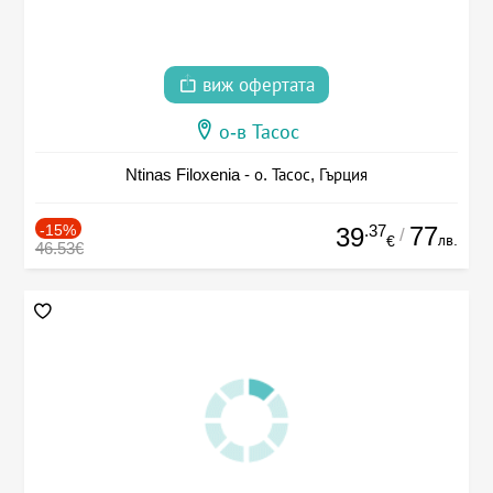
виж офертата
о-в Тасос
Ntinas Filoxenia - о. Тасос, Гърция
-15%
.37
77
39
/
лв.
€
46.53€