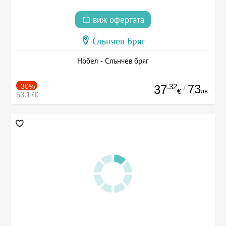
виж офертата
Слънчев Бряг
Нобел - Слънчев бряг
-30%
.32
73
37
/
лв.
€
53.17€