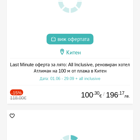
виж офертата
Китен
Last Minute оферта за лято: All Inclusive, реновиран хотел
Атлиман на 100 м от плажа в Китен
Дата: 01.06 - 29.09 + all inclusive
-15%
.30
.17
100
196
/
€
лв.
118.00€