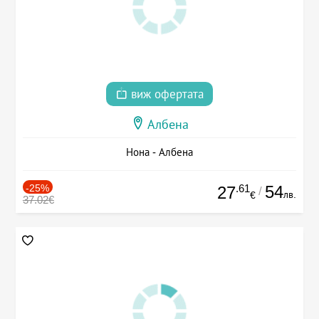
виж офертата
Албена
Нона - Албена
-25%
.61
54
27
/
лв.
€
37.02€