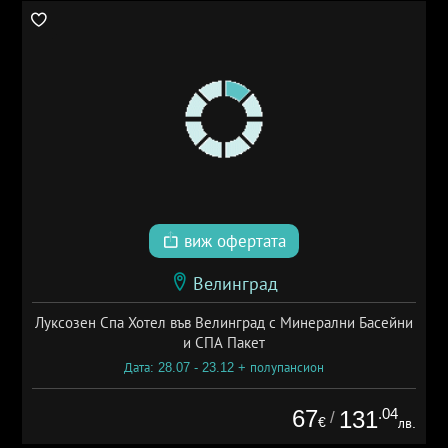
виж офертата
Велинград
Луксозен Спа Хотел във Велинград с Минерални Басейни
и СПА Пакет
Дата: 28.07 - 23.12 + полупансион
67
.04
131
/
€
лв.