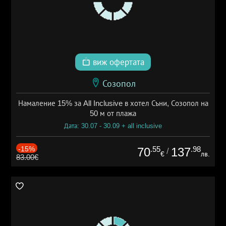
виж офертата
Созопол
Намаление 15% за All Inclusive в хотел Съни, Созопол на
50 м от плажа
Дата: 30.07 - 30.09 + all inclusive
-15%
.55
.98
70
137
/
€
лв.
83.00€