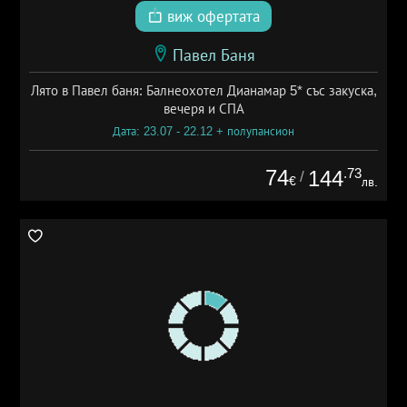
виж офертата
Павел Баня
Лято в Павел баня: Балнеохотел Дианамар 5* със закуска,
вечеря и СПА
Дата: 23.07 - 22.12 + полупансион
74
.73
144
/
€
лв.