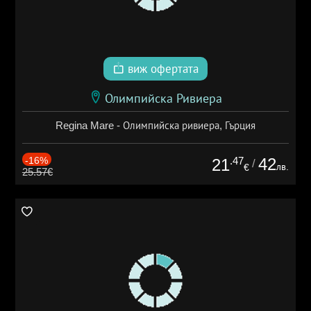
виж офертата
Олимпийска Ривиера
Regina Mare - Олимпийска ривиера, Гърция
-16%
.47
42
21
/
лв.
€
25.57€