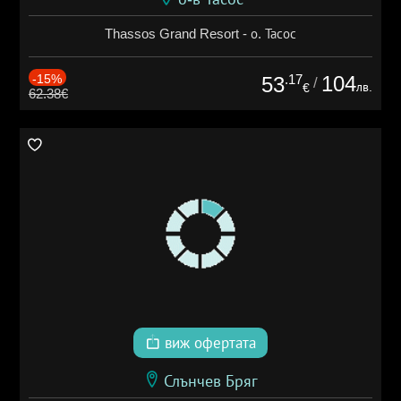
Thassos Grand Resort - о. Тасос
-15%
.17
104
53
/
лв.
€
62.38€
виж офертата
Слънчев Бряг