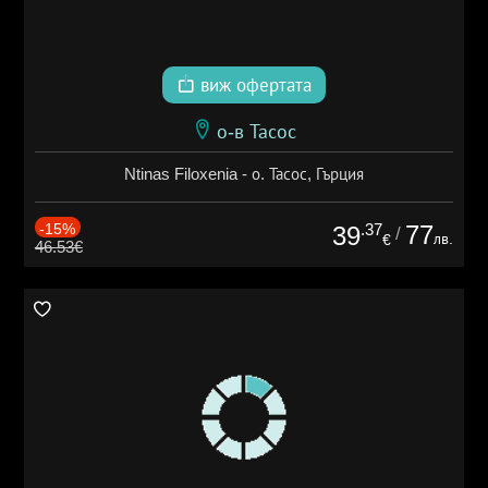
виж офертата
о-в Тасос
Ntinas Filoxenia - о. Тасос, Гърция
-15%
.37
77
39
/
лв.
€
46.53€