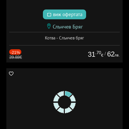
виж офертата
Слънчев Бряг
Котва - Слънчев бряг
-21%
.70
62
31
/
лв.
€
39.88€