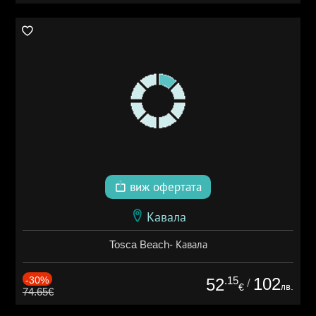
виж офертата
Кавала
Tosca Beach- Кавала
-30%
.15
102
52
/
лв.
€
74.65€