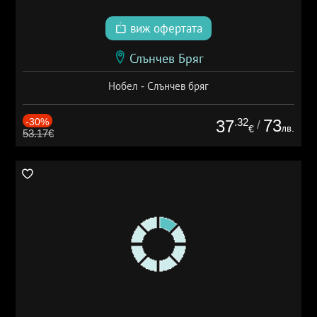
виж офертата
Слънчев Бряг
Нобел - Слънчев бряг
-30%
.32
73
37
/
лв.
€
53.17€