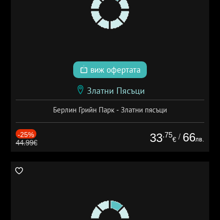
виж офертата
Златни Пясъци
Берлин Грийн Парк - Златни пясъци
-25%
.75
66
33
/
лв.
€
44.99€