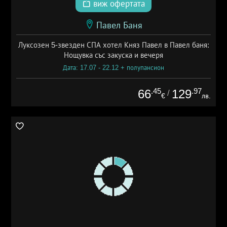
виж офертата
Павел Баня
Луксозен 5-звезден СПА хотел Княз Павел в Павел баня:
Нощувка със закуска и вечеря
Дата: 17.07 - 22.12 + полупансион
.45
.97
66
129
/
€
лв.