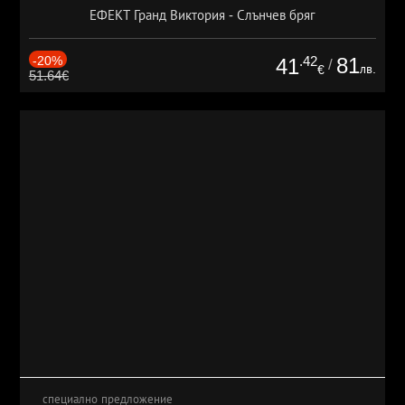
ЕФЕКТ Гранд Виктория - Слънчев бряг
-20%
.42
81
41
/
лв.
€
51.64€
специално предложение