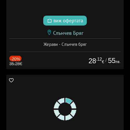
виж офертата
Слънчев Бряг
Жерави - Слънчев бряг
-20%
.12
55
28
/
лв.
€
35.28€