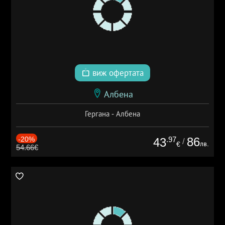
виж офертата
Албена
Гергана - Албена
-20%
.97
86
43
/
лв.
€
54.66€