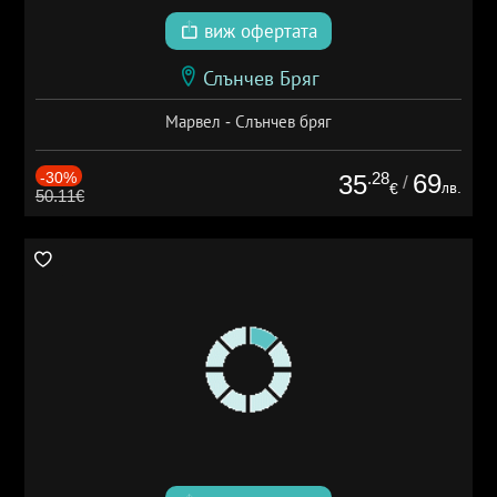
виж офертата
Слънчев Бряг
Марвел - Слънчев бряг
-30%
.28
69
35
/
лв.
€
50.11€