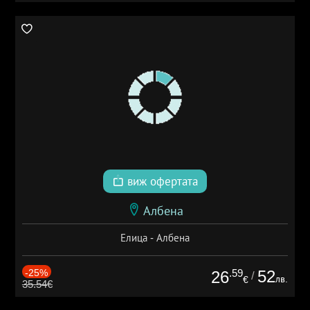
виж офертата
Албена
Елица - Албена
-25%
.59
52
26
/
лв.
€
35.54€