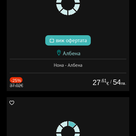
виж офертата
Албена
Нона - Албена
-25%
.61
54
27
/
лв.
€
37.02€