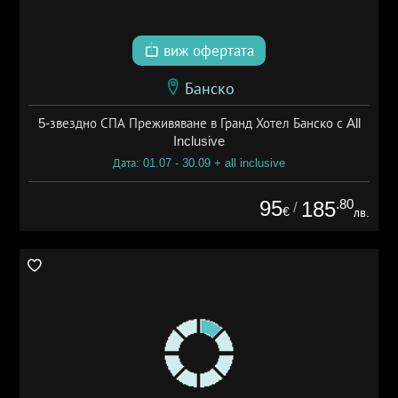
виж офертата
Банско
5-звездно СПА Преживяване в Гранд Хотел Банско с All
Inclusive
Дата: 01.07 - 30.09 + all inclusive
95
.80
185
/
€
лв.