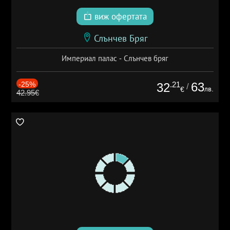
виж офертата
Слънчев Бряг
Империал палас - Слънчев бряг
-25%
.21
63
32
/
лв.
€
42.95€