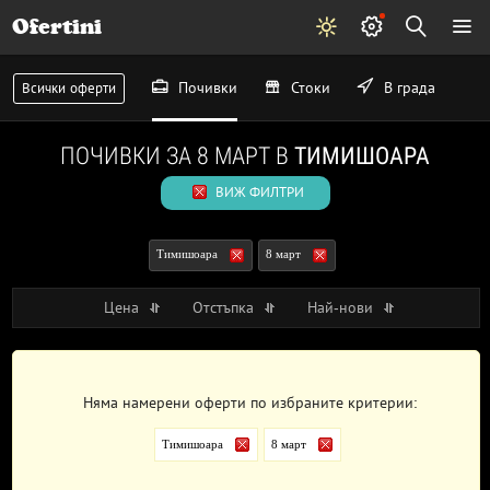
Ofertini
Почивки
Стоки
В града
Всички оферти
ПОЧИВКИ ЗА 8 МАРТ В
ТИМИШОАРА
ВИЖ ФИЛТРИ
Тимишоара
8 март
Цена
Отстъпка
Най-нови
Няма намерени оферти по избраните критерии:
Тимишоара
8 март