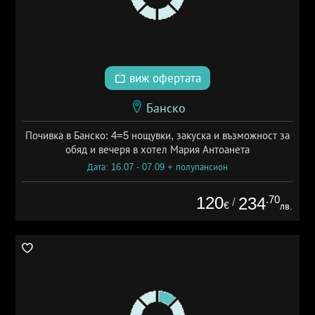
виж офертата
Банско
Почивка в Банско: 4=5 нощувки, закуска и възможност за
обяд и вечеря в хотел Мария Антоанета
Дата: 16.07 - 07.09 + полупансион
120
.70
234
/
€
лв.