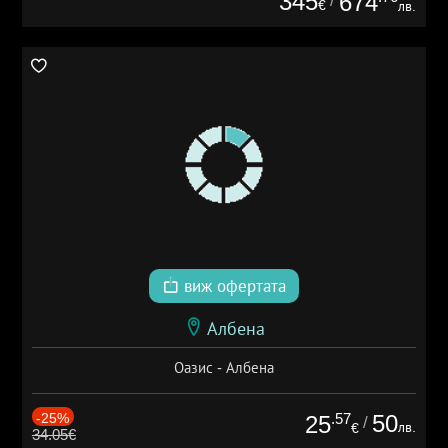
345
674
/
€
лв.
виж офертата
Албена
Оазис - Албена
-25%
.57
50
25
/
лв.
€
34.05€