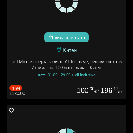
виж офертата
Китен
Last Minute оферта за лято: All Inclusive, реновиран хотел
Атлиман на 100 м от плажа в Китен
Дата: 01.06 - 29.09 + all inclusive
-15%
.30
.17
100
196
/
€
лв.
118.00€