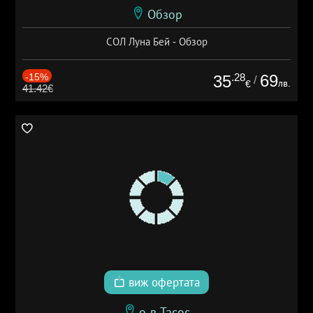
Обзор
СОЛ Луна Бей - Обзор
-15%
.28
69
35
/
лв.
€
41.42€
виж офертата
о-в Тасос