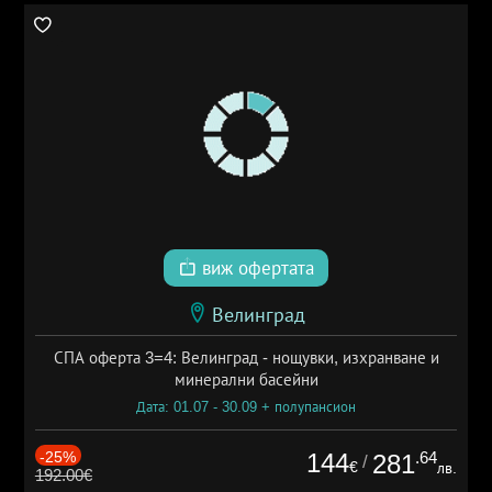
виж офертата
Велинград
СПА оферта 3=4: Велинград - нощувки, изхранване и
минерални басейни
Дата: 01.07 - 30.09 + полупансион
-25%
144
.64
281
/
€
лв.
192.00€