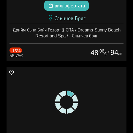
виж офертата
Слънчев Бряг
Дрийм Съни Бийч Резорт § СПА / Dreams Sunny Beach
Resort and Spa / - Слънчев бряг
-15%
.06
94
48
/
лв.
€
56.75€