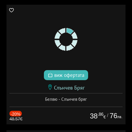
виж офертата
Слънчев Бряг
Белвю - Слънчев бряг
-20%
.86
76
38
/
лв.
€
48.57€