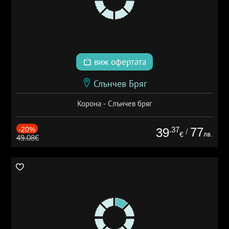
виж офертата
Слънчев Бряг
Корона - Слънчев бряг
-20%
.37
77
39
/
лв.
€
49.08€