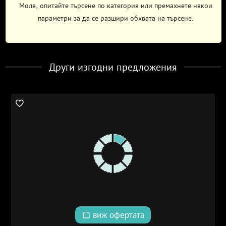
Моля, опитайте търсене по категория или премахнете някои
параметри за да се разшири обхвата на търсене.
Други изгодни предложения
виж офертата