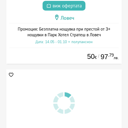
виж офертата
Ловеч
Промоция: Безплатна нощувка при престой от 3+
нощувки в Парк Хотел Стратеш в Ловеч
Дата: 14.05 - 01.10 + полупансион
50
.79
97
/
€
лв.