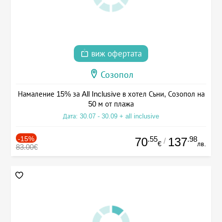
виж офертата
Созопол
Намаление 15% за All Inclusive в хотел Съни, Созопол на
50 м от плажа
Дата: 30.07 - 30.09 + all inclusive
-15%
.55
.98
70
137
/
€
лв.
83.00€