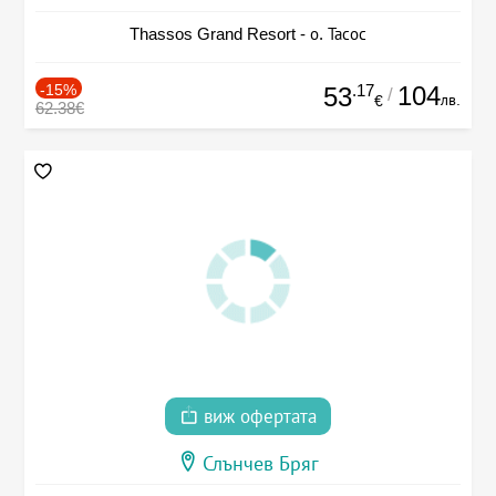
Thassos Grand Resort - о. Тасос
-15%
.17
104
53
/
лв.
€
62.38€
виж офертата
Слънчев Бряг