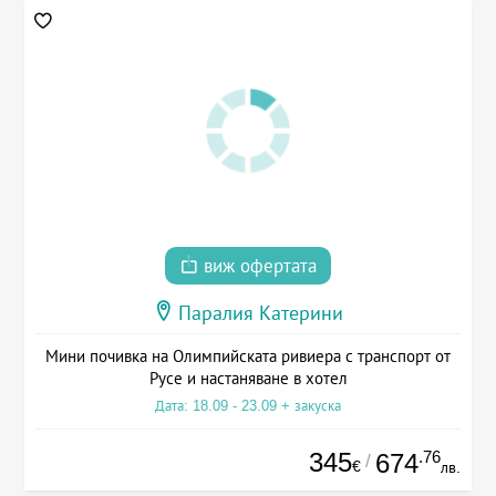
виж офертата
Паралия Катерини
Мини почивка на Олимпийската ривиера с транспорт от
Русе и настаняване в хотел
Дата: 18.09 - 23.09 + закуска
345
.76
674
/
€
лв.