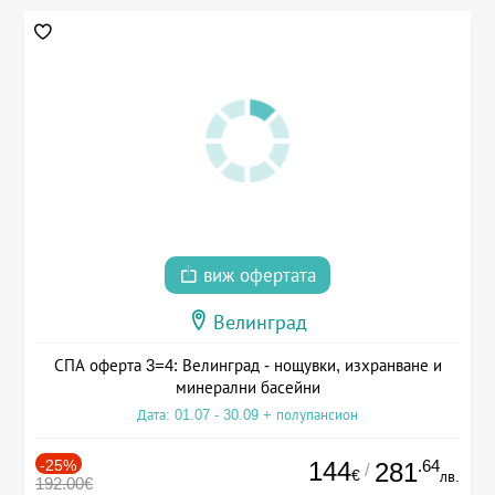
виж офертата
Велинград
СПА оферта 3=4: Велинград - нощувки, изхранване и
минерални басейни
Дата: 01.07 - 30.09 + полупансион
-25%
144
.64
281
/
€
лв.
192.00€