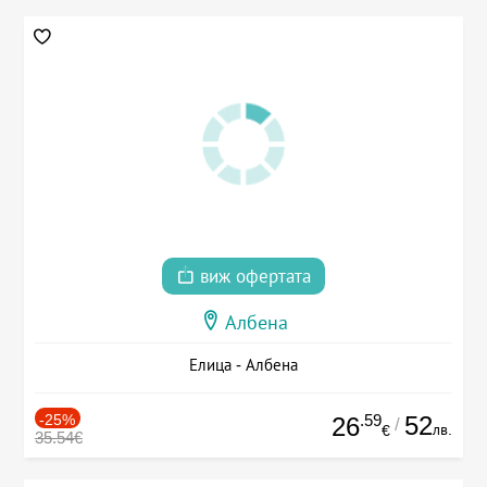
виж офертата
Албена
Елица - Албена
-25%
.59
52
26
/
лв.
€
35.54€