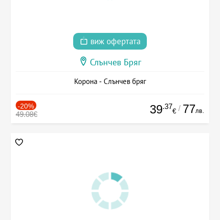
виж офертата
Слънчев Бряг
Корона - Слънчев бряг
-20%
.37
77
39
/
лв.
€
49.08€