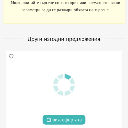
Моля, опитайте търсене по категория или премахнете някои
параметри за да се разшири обхвата на търсене.
Други изгодни предложения
виж офертата