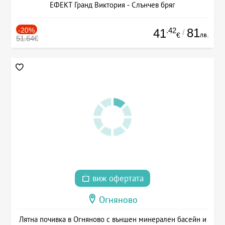
ЕФЕКТ Гранд Виктория - Слънчев бряг
-20%
.42
81
41
/
лв.
€
51.64€
виж офертата
Огняново
Лятна почивка в Огняново с външен минерален басейн и