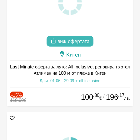
виж офертата
Китен
Last Minute оферта за лято: All Inclusive, реновиран хотел
Атлиман на 100 м от плажа в Китен
Дата: 01.06 - 29.09 + all inclusive
-15%
.30
.17
100
196
/
€
лв.
118.00€