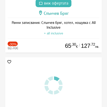
виж офертата
Слънчев Бряг
Ранни записвания: Слънчев бряг, хотел, нощувка с All
Inclusive
+ all inclusive
-30%
.30
.72
65
127
/
€
лв.
92.70€