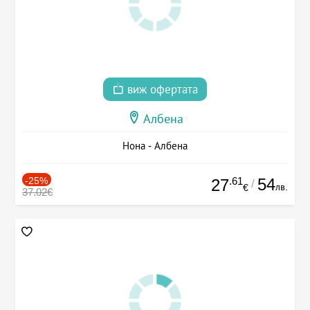
виж офертата
Албена
Нона - Албена
-25%
.61
54
27
/
лв.
€
37.02€