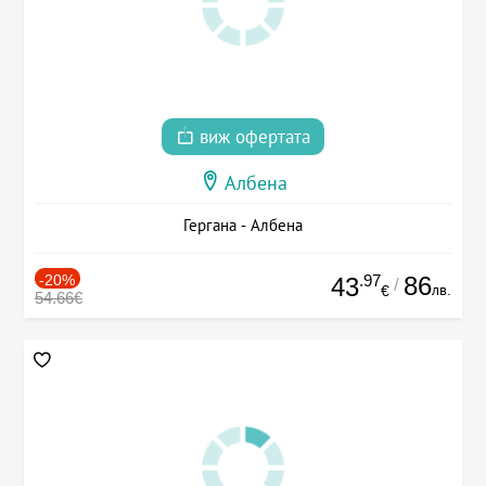
виж офертата
Албена
Гергана - Албена
-20%
.97
86
43
/
лв.
€
54.66€