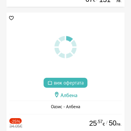
€
лв.
виж офертата
Албена
Оазис - Албена
-25%
.57
50
25
/
лв.
€
34.05€