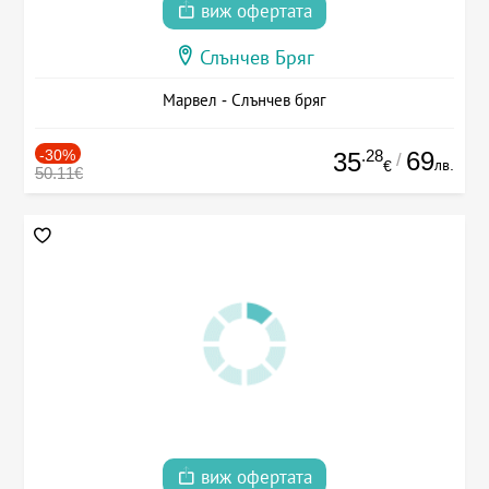
виж офертата
Слънчев Бряг
Марвел - Слънчев бряг
-30%
.28
69
35
/
лв.
€
50.11€
виж офертата