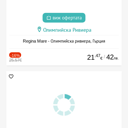
виж офертата
Олимпийска Ривиера
Regina Mare - Олимпийска ривиера, Гърция
-16%
.47
42
21
/
лв.
€
25.57€