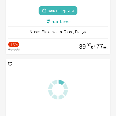
виж офертата
о-в Тасос
Ntinas Filoxenia - о. Тасос, Гърция
-15%
.37
77
39
/
лв.
€
46.53€