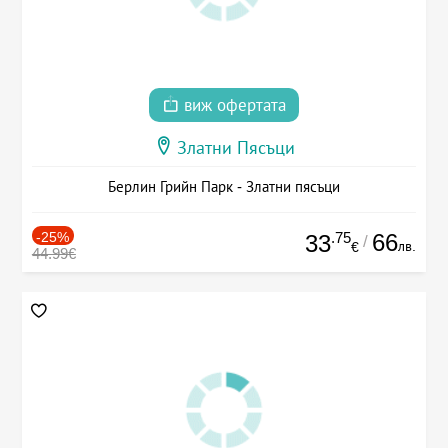
виж офертата
Златни Пясъци
Берлин Грийн Парк - Златни пясъци
-25%
.75
66
33
/
лв.
€
44.99€