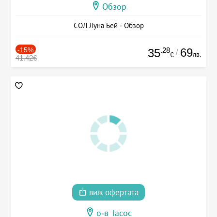
Обзор
СОЛ Луна Бей - Обзор
-15%
.28
69
35
/
лв.
€
41.42€
виж офертата
о-в Тасос