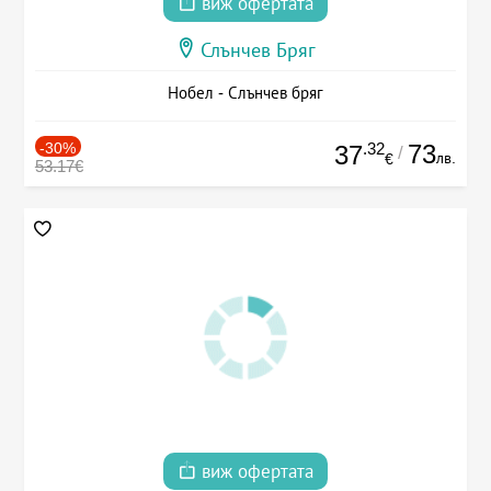
виж офертата
Слънчев Бряг
Нобел - Слънчев бряг
-30%
.32
73
37
/
лв.
€
53.17€
виж офертата