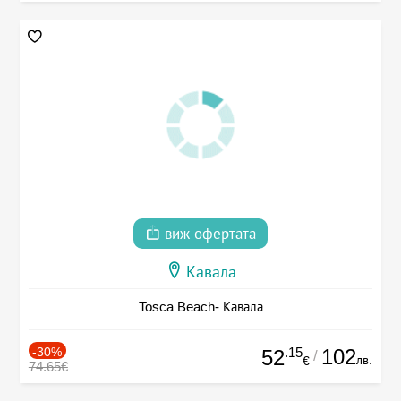
виж офертата
Кавала
Tosca Beach- Кавала
-30%
.15
102
52
/
лв.
€
74.65€