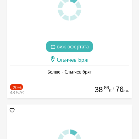
виж офертата
Слънчев Бряг
Белвю - Слънчев бряг
-20%
.86
76
38
/
лв.
€
48.57€