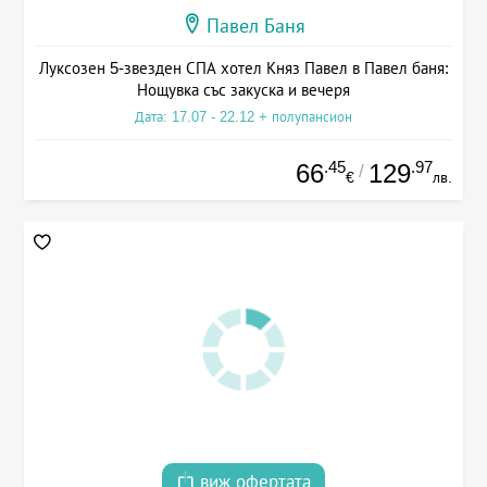
Павел Баня
Луксозен 5-звезден СПА хотел Княз Павел в Павел баня:
Нощувка със закуска и вечеря
Дата: 17.07 - 22.12 + полупансион
.45
.97
66
129
/
€
лв.
виж офертата