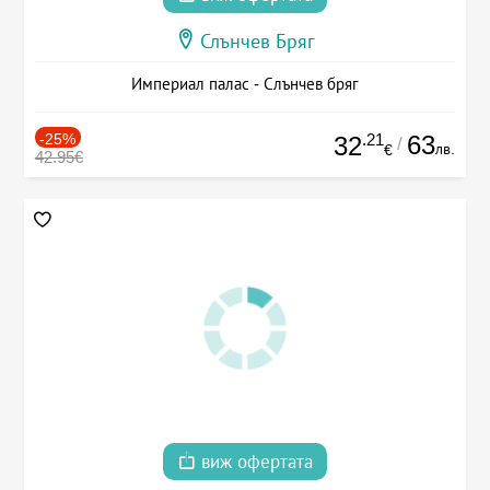
Слънчев Бряг
Империал палас - Слънчев бряг
-25%
.21
63
32
/
лв.
€
42.95€
виж офертата