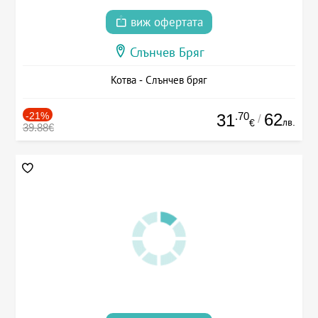
виж офертата
Слънчев Бряг
Котва - Слънчев бряг
-21%
.70
62
31
/
лв.
€
39.88€