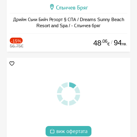
Слънчев Бряг
Дрийм Съни Бийч Резорт § СПА / Dreams Sunny Beach
Resort and Spa / - Слънчев бряг
-15%
.06
94
48
/
лв.
€
56.75€
виж офертата