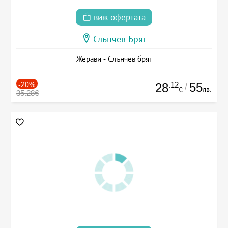
виж офертата
Слънчев Бряг
Жерави - Слънчев бряг
-20%
.12
55
28
/
лв.
€
35.28€