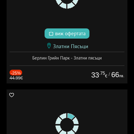
виж офертата
Златни Пясъци
Берлин Грийн Парк - Златни пясъци
-25%
.75
66
33
/
лв.
€
44.99€