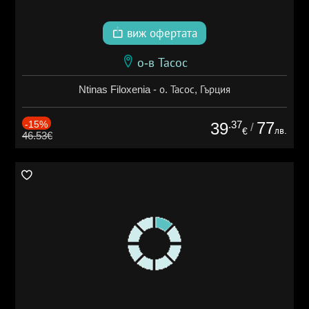
виж офертата
о-в Тасос
Ntinas Filoxenia - о. Тасос, Гърция
-15%
.37
77
39
/
лв.
€
46.53€