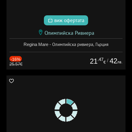
виж офертата
Олимпийска Ривиера
Regina Mare - Олимпийска ривиера, Гърция
-16%
.47
42
21
/
лв.
€
25.57€