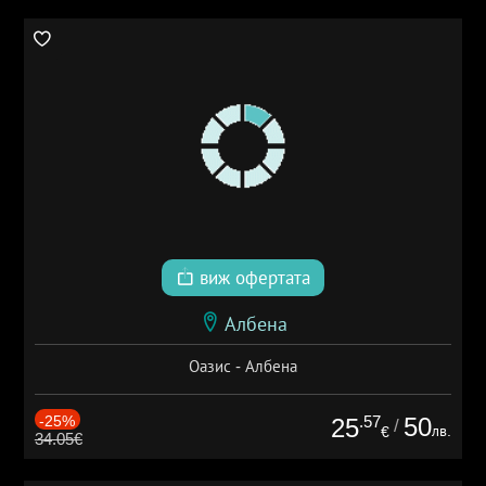
виж офертата
Албена
Оазис - Албена
-25%
.57
50
25
/
лв.
€
34.05€