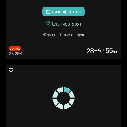
виж офертата
Слънчев Бряг
Жерави - Слънчев бряг
-20%
.12
55
28
/
лв.
€
35.28€