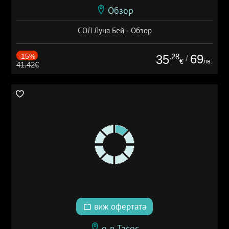
Обзор
СОЛ Луна Бей - Обзор
-15%
.28
69
35
/
лв.
€
41.42€
виж офертата
о-в Тасос