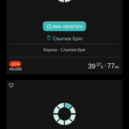
виж офертата
Слънчев Бряг
Корона - Слънчев бряг
-20%
.37
77
39
/
лв.
€
49.08€