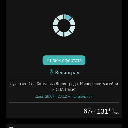
виж офертата
Велинград
Луксозен Спа Хотел във Велинград с Минерални Басейни
и СПА Пакет
Дата: 28.07 - 23.12 + полупансион
67
.04
131
/
€
лв.