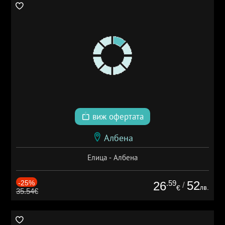
виж офертата
Албена
Елица - Албена
-25%
.59
52
26
/
лв.
€
35.54€