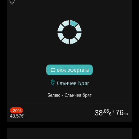
виж офертата
Слънчев Бряг
Белвю - Слънчев бряг
-20%
.86
76
38
/
лв.
€
48.57€