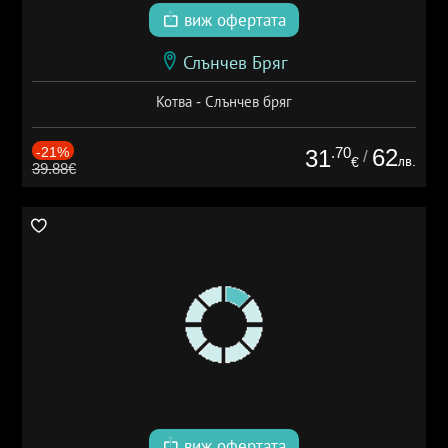
виж офертата
Слънчев Бряг
Котва - Слънчев бряг
-21%
.70
62
31
/
лв.
€
39.88€
виж офертата