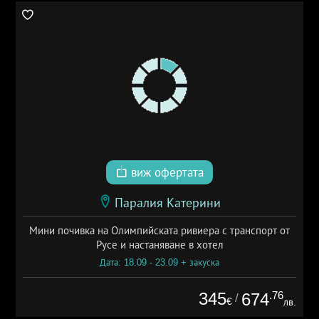
виж офертата
Паралия Катерини
Мини почивка на Олимпийската ривиера с транспорт от
Русе и настаняване в хотел
Дата: 18.09 - 23.09 + закуска
345
.76
674
/
€
лв.