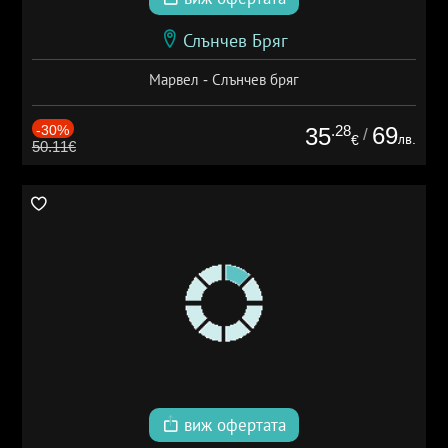
Слънчев Бряг
Марвел - Слънчев бряг
-30%
.28
69
35
/
лв.
€
50.11€
виж офертата