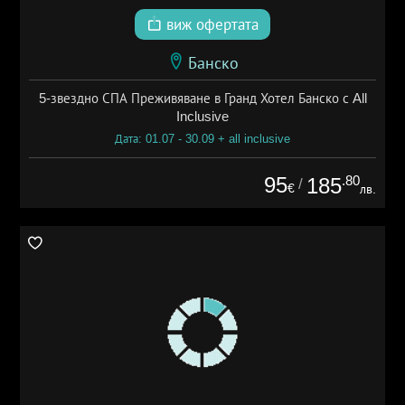
виж офертата
Банско
5-звездно СПА Преживяване в Гранд Хотел Банско с All
Inclusive
Дата: 01.07 - 30.09 + all inclusive
95
.80
185
/
€
лв.