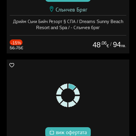
Слънчев Бряг
Дрийм Съни Бийч Резорт § СПА / Dreams Sunny Beach
Resort and Spa / - Слънчев бряг
-15%
.06
94
48
/
лв.
€
56.75€
виж офертата