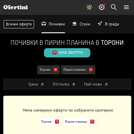
Ofertini
Почивки
Стоки
В града
Всички оферти
ПОЧИВКИ В ПИРИН ПЛАНИНА В
ТОРОНИ
ВИЖ ФИЛТРИ
Торони
Пирин планина
Цена
Отстъпка
Най-нови
Няма намерени оферти по избраните критерии:
Торони
Пирин планина