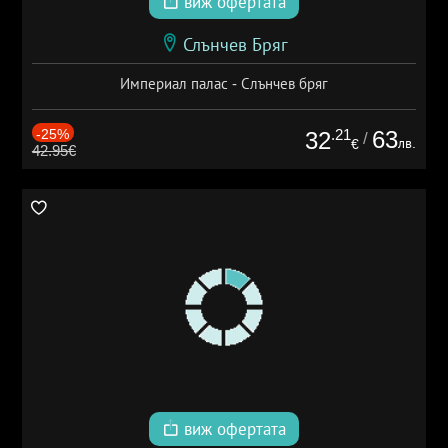
виж офертата
Слънчев Бряг
Империал палас - Слънчев бряг
-25%
.21
63
32
/
лв.
€
42.95€
виж офертата