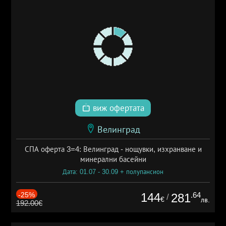
виж офертата
Велинград
СПА оферта 3=4: Велинград - нощувки, изхранване и
минерални басейни
Дата: 01.07 - 30.09 + полупансион
-25%
144
.64
281
/
€
лв.
192.00€