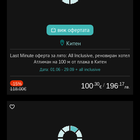
виж офертата
Китен
Last Minute оферта за лято: All Inclusive, реновиран хотел
Атлиман на 100 м от плажа в Китен
Дата: 01.06 - 29.09 + all inclusive
-15%
.30
.17
100
196
/
€
лв.
118.00€