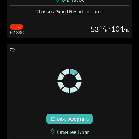
Thassos Grand Resort - о. Тасос
-15%
.17
104
53
/
лв.
€
62.38€
виж офертата
Слънчев Бряг