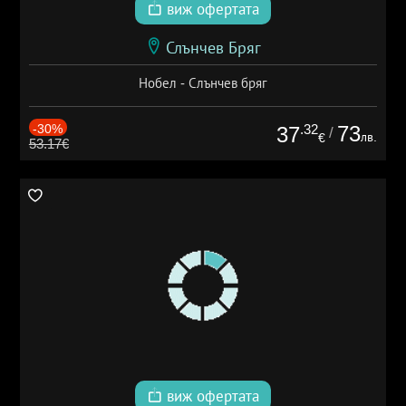
виж офертата
Слънчев Бряг
Нобел - Слънчев бряг
-30%
.32
73
37
/
лв.
€
53.17€
виж офертата