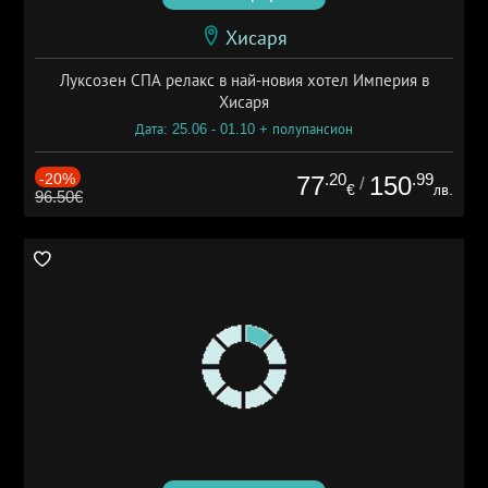
Хисаря
Луксозен СПА релакс в най-новия хотел Империя в
Хисаря
Дата: 25.06 - 01.10 + полупансион
-20%
.20
.99
77
150
/
€
лв.
96.50€