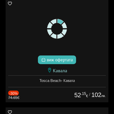
виж офертата
Кавала
Tosca Beach- Кавала
-30%
.15
102
52
/
лв.
€
74.65€