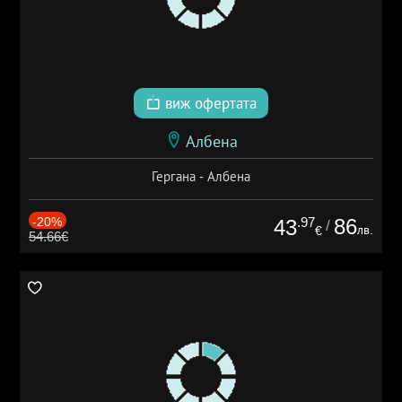
виж офертата
Албена
Гергана - Албена
-20%
.97
86
43
/
лв.
€
54.66€