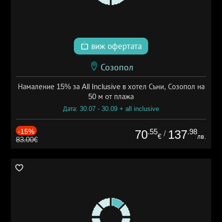
виж офертата
Созопол
Намаление 15% за All Inclusive в хотел Съни, Созопол на
50 м от плажа
Дата: 30.07 - 30.09 + all inclusive
-15%
.55
.98
70
137
/
€
лв.
83.00€