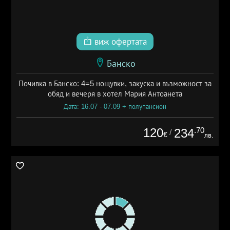
виж офертата
Банско
Почивка в Банско: 4=5 нощувки, закуска и възможност за
обяд и вечеря в хотел Мария Антоанета
Дата: 16.07 - 07.09 + полупансион
120
.70
234
/
€
лв.