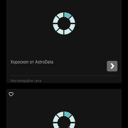
Хороскоп от AstroData
Инсталирайте сега