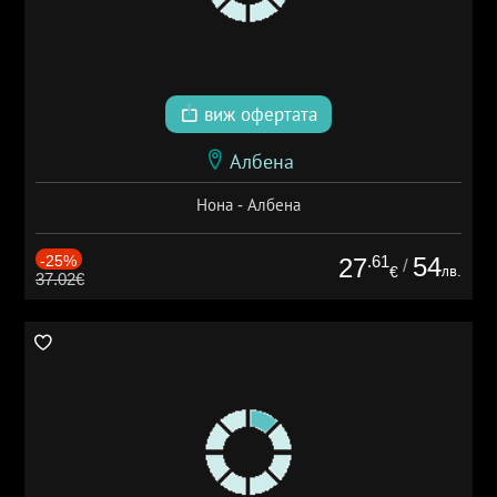
виж офертата
Албена
Нона - Албена
-25%
.61
54
27
/
лв.
€
37.02€