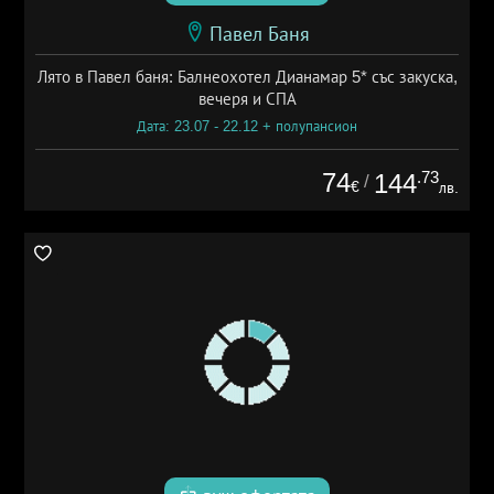
Павел Баня
Лято в Павел баня: Балнеохотел Дианамар 5* със закуска,
вечеря и СПА
Дата: 23.07 - 22.12 + полупансион
74
.73
144
/
€
лв.