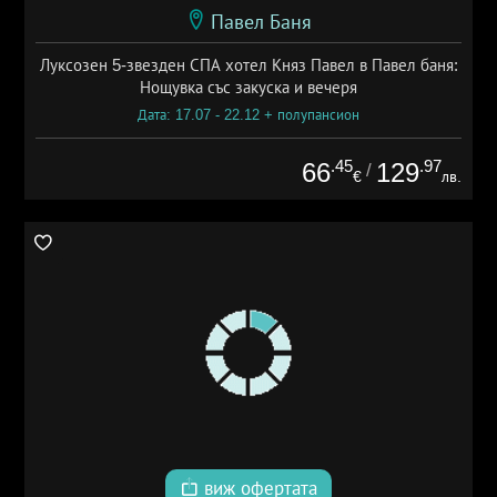
Павел Баня
Луксозен 5-звезден СПА хотел Княз Павел в Павел баня:
Нощувка със закуска и вечеря
Дата: 17.07 - 22.12 + полупансион
.45
.97
66
129
/
€
лв.
виж офертата