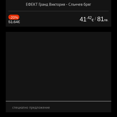
ЕФЕКТ Гранд Виктория - Слънчев бряг
-20%
.42
81
41
/
лв.
€
51.64€
специално предложение