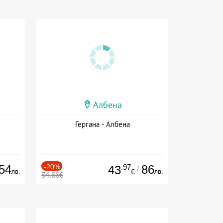
Албена
Гергана - Албена
54
-20%
.97
86
43
/
лв.
лв.
€
54.66€