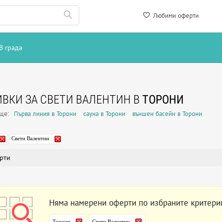
Любими оферти
В града
ВКИ ЗА СВЕТИ ВАЛЕНТИН В
ТОРОНИ
още:
Първа линия в Торони
сауна в Торони
външен басейн в Торони
Свети Валентин
рти
Няма намерени оферти по избраните критери
Торони
Свети Валентин