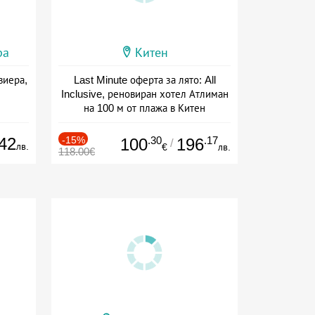
ра
Китен
виера,
Last Minute оферта за лято: All
Inclusive, реновиран хотел Атлиман
на 100 м от плажа в Китен
Дата: 01.06 - 29.09 + all inclusive
42
-15%
.30
.17
100
196
/
лв.
€
лв.
118.00€