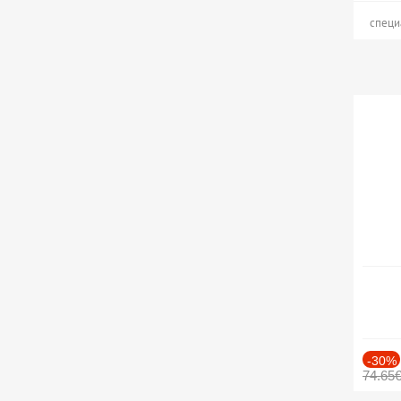
специ
-30%
74.65