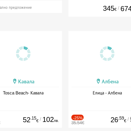
345
67
/
ално предложение
€
Кавала
Албена
Tosca Beach- Кавала
Елица - Албена
.15
102
-25%
.59
52
26
/
/
лв.
€
€
€
35.54€