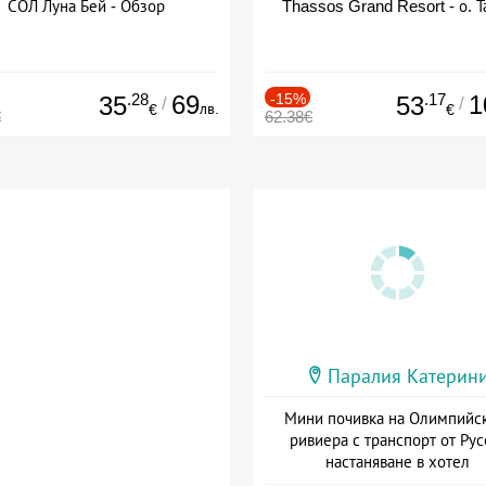
СОЛ Луна Бей - Обзор
Thassos Grand Resort - о. Т
.28
69
-15%
.17
1
35
53
/
/
лв.
€
€
€
62.38€
Паралия Катерин
Мини почивка на Олимпийс
ривиера с транспорт от Рус
настаняване в хотел
Дата: 18.09 - 23.09 + закуск