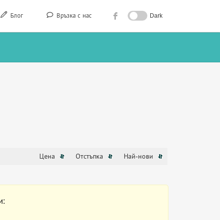
Блог
Връзка с нас
Dark
Цена
Отстъпка
Най-нови
и: