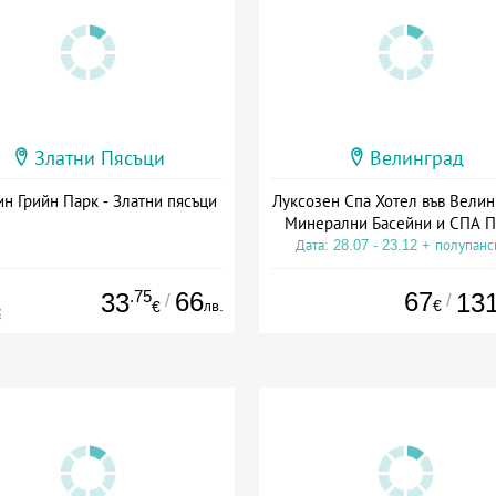
Златни Пясъци
Велинград
н Грийн Парк - Златни пясъци
Луксозен Спа Хотел във Велин
Минерални Басейни и СПА П
Дата: 28.07 - 23.12 + полупан
.75
66
67
33
13
/
/
лв.
€
€
€