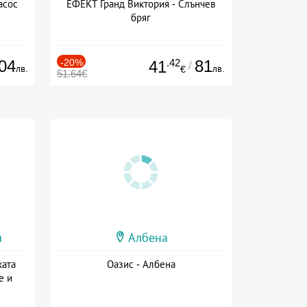
асос
ЕФЕКТ Гранд Виктория - Слънчев
бряг
04
-20%
.42
81
41
/
лв.
лв.
€
51.64€
и
Албена
ката
Оазис - Албена
е и
а