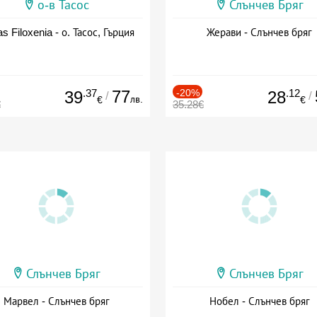
о-в Тасос
Слънчев Бряг
as Filoxenia - о. Тасос, Гърция
Жерави - Слънчев бряг
.37
77
-20%
.12
39
28
/
/
лв.
€
€
€
35.28€
Слънчев Бряг
Слънчев Бряг
Марвел - Слънчев бряг
Нобел - Слънчев бряг