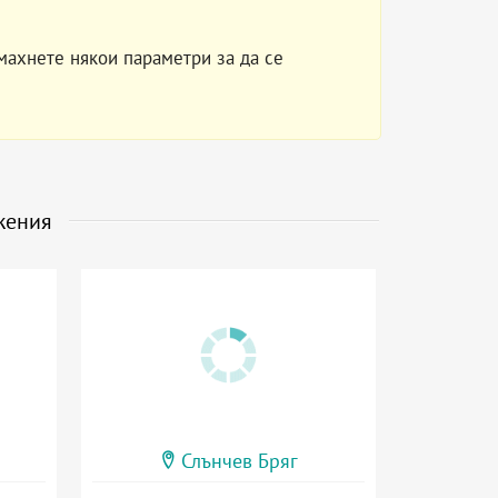
махнете някои параметри за да се
жения
Слънчев Бряг