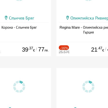
Слънчев Бряг
Олимпийска Ривие
Корона - Слънчев бряг
Regina Mare - Олимпийска ри
Гърция
.37
77
-16%
.47
39
21
/
/
лв.
€
€
€
25.57€