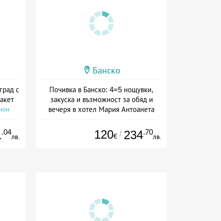
Банско
град с
Почивка в Банско: 4=5 нощувки,
акет
закуска и възможност за обяд и
вечеря в хотел Мария Антоанета
сион
Дата: 16.07 - 07.09 + полупансион
.04
120
.70
1
234
/
€
лв.
лв.