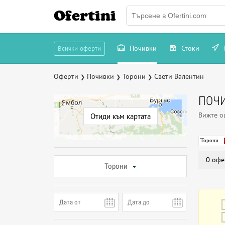
Ofertini
Почивки
Стоки
Всички оферти
Оферти
Почивки
Торони
Свети Валентин
❯
❯
❯
ПОЧИ
Вижте 
Отиди към картата
Торони
0 офе
Торони