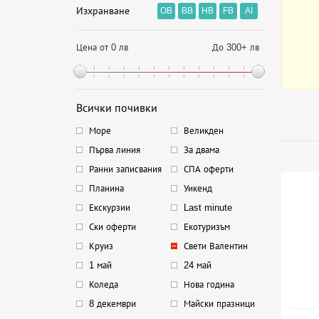
Изхранване
OB
BB
HB
FB
AI
Цена от 0 лв
До 300+ лв
Всички почивки
Море
Великден
Първа линия
За двама
Ранни записвания
СПА оферти
Планина
Уикенд
Екскурзии
Last minute
Ски оферти
Екотуризъм
Круиз
Свети Валентин
1 май
24 май
Коледа
Нова година
8 декември
Майски празници