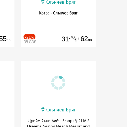
Слънчев Бряг
Котва - Слънчев бряг
55
-21%
.70
62
31
/
лв.
лв.
€
39.88€
Слънчев Бряг
Дрийм Съни Бийч Резорт § СПА /
Dreams Sunny Beach Resort and