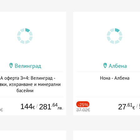
Велинград
Албена
А оферта 3=4: Велинград -
Нона - Албена
вки, изхранване и минерални
басейни
а: 01.07 - 30.09 + полупансион
144
.64
-25%
.61
281
27
/
/
€
лв.
€
0€
37.02€