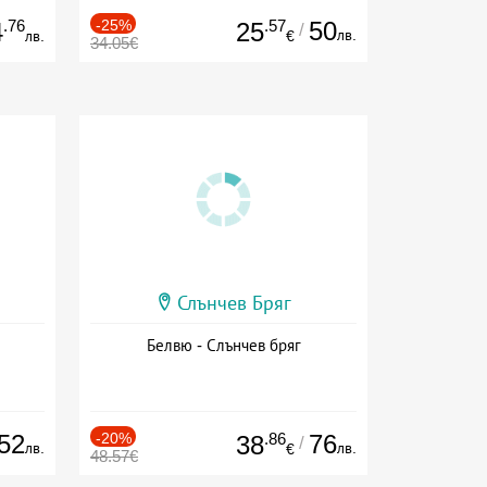
.76
-25%
.57
50
4
25
/
лв.
лв.
€
34.05€
Слънчев Бряг
Белвю - Слънчев бряг
52
-20%
.86
76
38
/
лв.
лв.
€
48.57€