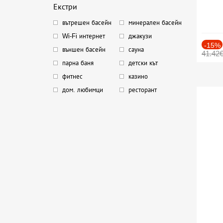
Екстри
вътрешен басейн
минерален басейн
Wi-Fi интернет
джакузи
-15%
външен басейн
сауна
41.42
парна баня
детски кът
фитнес
казино
дом. любимци
ресторант