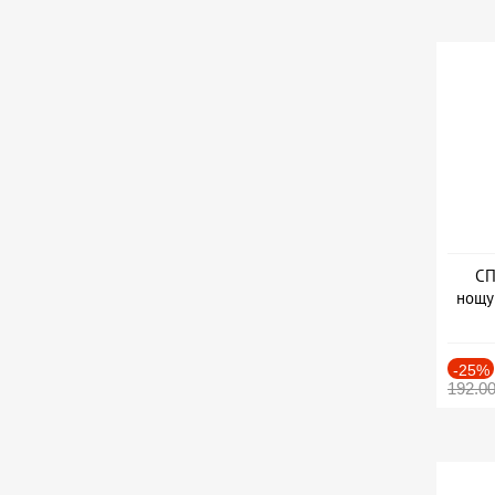
СП
нощу
Дат
-25%
192.0