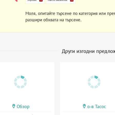
Моля, опитайте търсене по категория или пре
разшири обхвата на търсене.
Други изгодни предло
Обзор
о-в Тасос