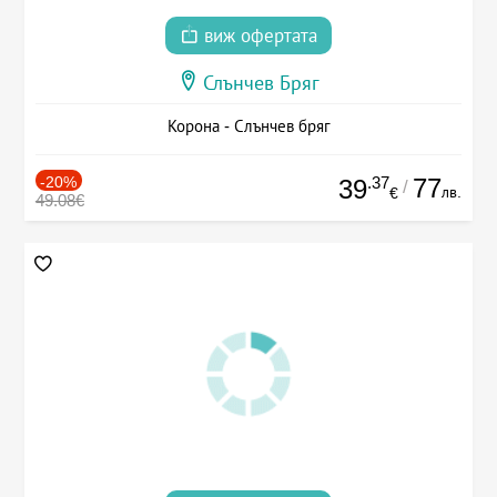
виж офертата
Слънчев Бряг
Корона - Слънчев бряг
-20%
.37
77
39
/
лв.
€
49.08€