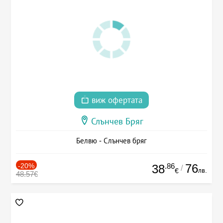
виж офертата
Слънчев Бряг
Белвю - Слънчев бряг
-20%
.86
76
38
/
лв.
€
48.57€