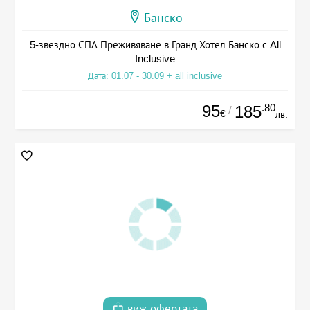
Банско
5-звездно СПА Преживяване в Гранд Хотел Банско с All
Inclusive
Дата: 01.07 - 30.09 + all inclusive
95
.80
185
/
€
лв.
виж офертата