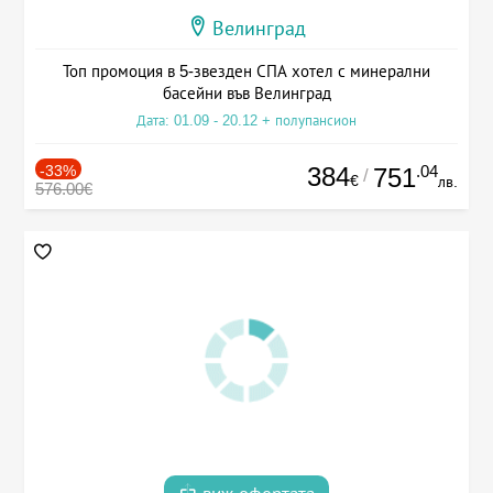
Велинград
Топ промоция в 5-звезден СПА хотел с минерални
басейни във Велинград
Дата: 01.09 - 20.12 + полупансион
-33%
384
.04
751
/
€
лв.
576.00€