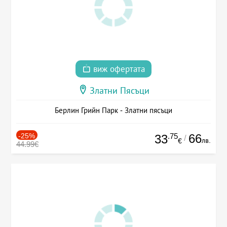
виж офертата
Златни Пясъци
Берлин Грийн Парк - Златни пясъци
-25%
.75
66
33
/
лв.
€
44.99€