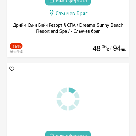
виж офертата
Слънчев Бряг
Дрийм Съни Бийч Резорт § СПА / Dreams Sunny Beach
Resort and Spa / - Слънчев бряг
-15%
.06
94
48
/
лв.
€
56.75€