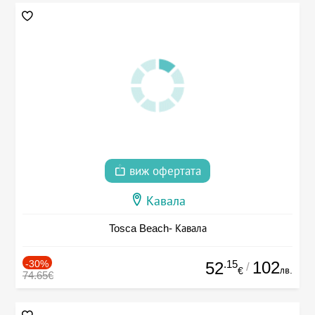
виж офертата
Кавала
Tosca Beach- Кавала
-30%
.15
102
52
/
лв.
€
74.65€