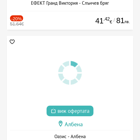
ЕФЕКТ Гранд Виктория - Слънчев бряг
-20%
.42
81
41
/
лв.
€
51.64€
виж офертата
Албена
Оазис - Албена