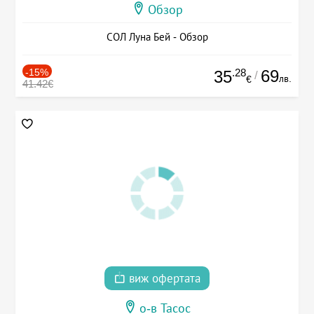
Обзор
СОЛ Луна Бей - Обзор
-15%
.28
69
35
/
лв.
€
41.42€
виж офертата
о-в Тасос