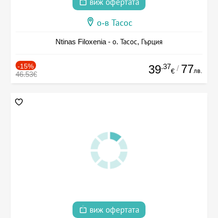
виж офертата
о-в Тасос
Ntinas Filoxenia - о. Тасос, Гърция
-15%
.37
77
39
/
лв.
€
46.53€
виж офертата