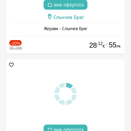
виж офертата
Слънчев Бряг
Жерави - Слънчев бряг
-20%
.12
55
28
/
лв.
€
35.28€
виж офертата