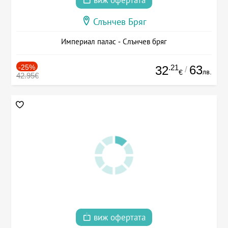
виж офертата
Слънчев Бряг
Империал палас - Слънчев бряг
-25%
.21
63
32
/
лв.
€
42.95€
виж офертата