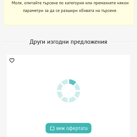
Моля, опитайте търсене по категория или премахнете някои
параметри за да се разшири обхвата на търсене.
Други изгодни предложения
виж офертата