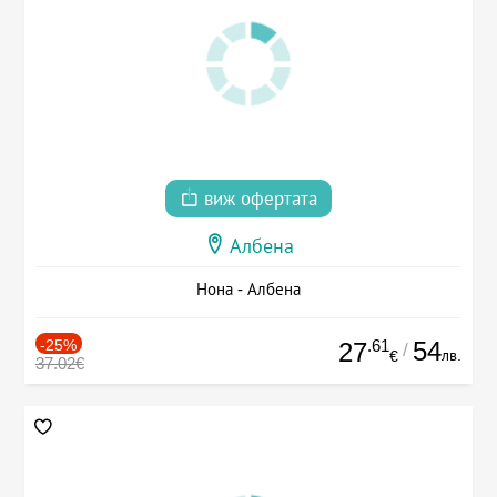
виж офертата
Албена
Нона - Албена
-25%
.61
54
27
/
лв.
€
37.02€