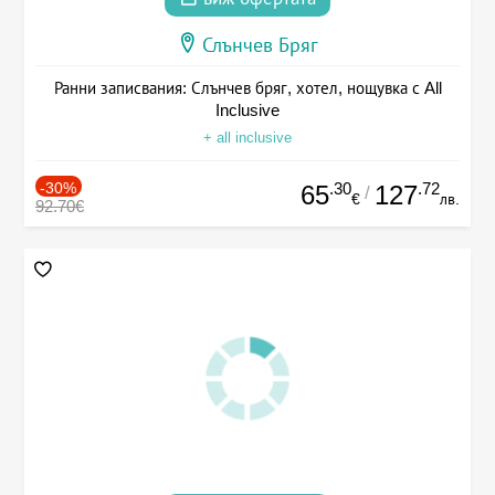
Слънчев Бряг
Ранни записвания: Слънчев бряг, хотел, нощувка с All
Inclusive
+ all inclusive
-30%
.30
.72
65
127
/
€
лв.
92.70€