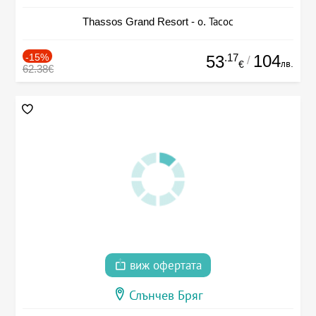
Thassos Grand Resort - о. Тасос
-15%
.17
104
53
/
лв.
€
62.38€
виж офертата
Слънчев Бряг