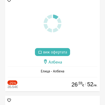
виж офертата
Албена
Елица - Албена
-25%
.59
52
26
/
лв.
€
35.54€