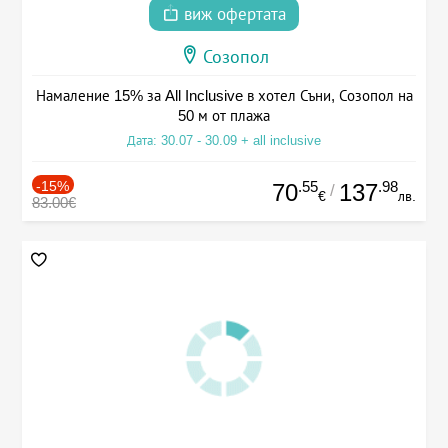
виж офертата
Созопол
Намаление 15% за All Inclusive в хотел Съни, Созопол на
50 м от плажа
Дата: 30.07 - 30.09 + all inclusive
-15%
.55
.98
70
137
/
€
лв.
83.00€