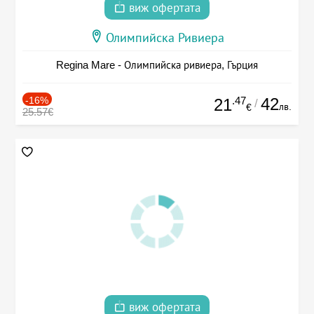
виж офертата
Олимпийска Ривиера
Regina Mare - Олимпийска ривиера, Гърция
-16%
.47
42
21
/
лв.
€
25.57€
виж офертата