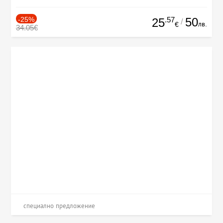
-25%
.57
50
25
/
лв.
€
34.05€
специално предложение