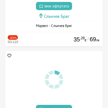
виж офертата
Слънчев Бряг
Марвел - Слънчев бряг
-30%
.28
69
35
/
лв.
€
50.11€