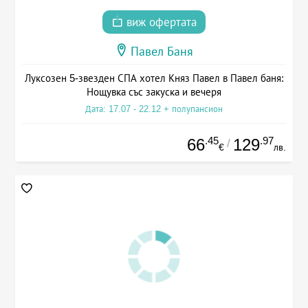
виж офертата
Павел Баня
Луксозен 5-звезден СПА хотел Княз Павел в Павел баня:
Нощувка със закуска и вечеря
Дата: 17.07 - 22.12 + полупансион
.45
.97
66
129
/
€
лв.