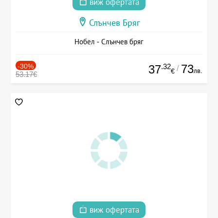
виж офертата
Слънчев Бряг
Нобел - Слънчев бряг
-30%
.32
73
37
/
лв.
€
53.17€
виж офертата