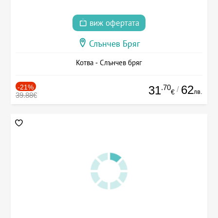
виж офертата
Слънчев Бряг
Котва - Слънчев бряг
-21%
.70
62
31
/
лв.
€
39.88€