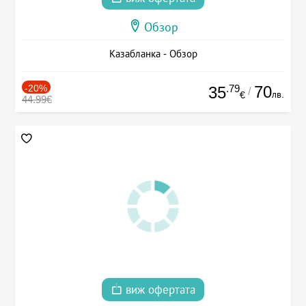
Обзор
Казабланка - Обзор
-20%
.79
70
35
/
лв.
€
44.99€
виж офертата