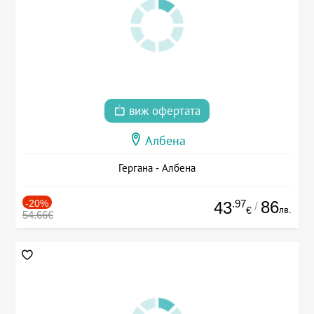
виж офертата
Албена
Гергана - Албена
-20%
.97
86
43
/
лв.
€
54.66€