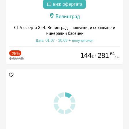
виж офертата
Велинград
СПА оферта 3=4: Велинград - нощувки, изхранване и
минерални басейни
Дата: 01.07 - 30.09 + полупансион
-25%
144
.64
281
/
€
лв.
192.00€