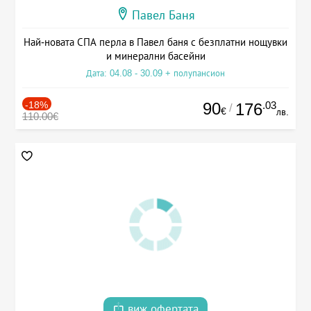
Павел Баня
Най-новата СПА перла в Павел баня с безплатни нощувки
и минерални басейни
Дата: 04.08 - 30.09 + полупансион
-18%
90
.03
176
/
€
лв.
110.00€
виж офертата