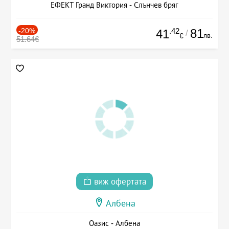
ЕФЕКТ Гранд Виктория - Слънчев бряг
-20%
.42
81
41
/
лв.
€
51.64€
виж офертата
Албена
Оазис - Албена