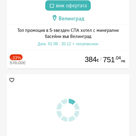
виж офертата
Велинград
Топ промоция в 5-звезден СПА хотел с минерални
басейни във Велинград
Дата: 01.09 - 20.12 + полупансион
-33%
384
.04
751
/
€
лв.
576.00€