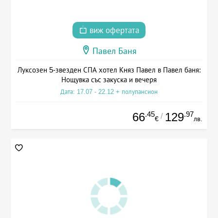
виж офертата
Павел Баня
Луксозен 5-звезден СПА хотел Княз Павел в Павел баня:
Нощувка със закуска и вечеря
Дата: 17.07 - 22.12 + полупансион
.45
.97
66
129
/
€
лв.