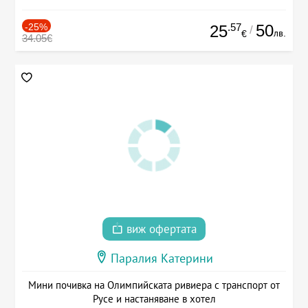
-25%
.57
50
25
/
лв.
€
34.05€
виж офертата
Паралия Катерини
Мини почивка на Олимпийската ривиера с транспорт от
Русе и настаняване в хотел