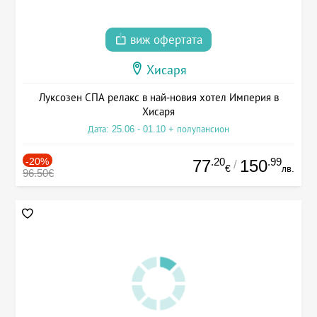
виж офертата
Хисаря
Луксозен СПА релакс в най-новия хотел Империя в
Хисаря
Дата: 25.06 - 01.10 + полупансион
-20%
.20
.99
77
150
/
€
лв.
96.50€