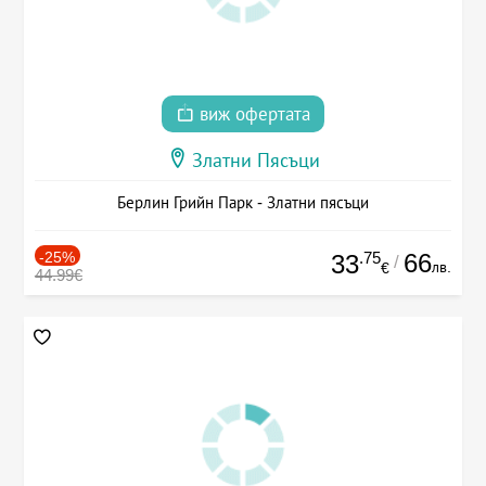
виж офертата
Златни Пясъци
Берлин Грийн Парк - Златни пясъци
-25%
.75
66
33
/
лв.
€
44.99€