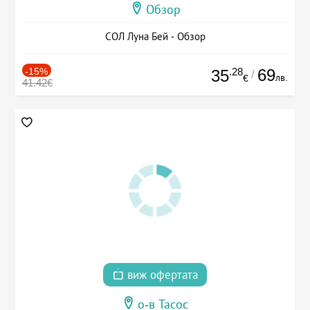
Обзор
СОЛ Луна Бей - Обзор
-15%
.28
69
35
/
лв.
€
41.42€
виж офертата
о-в Тасос