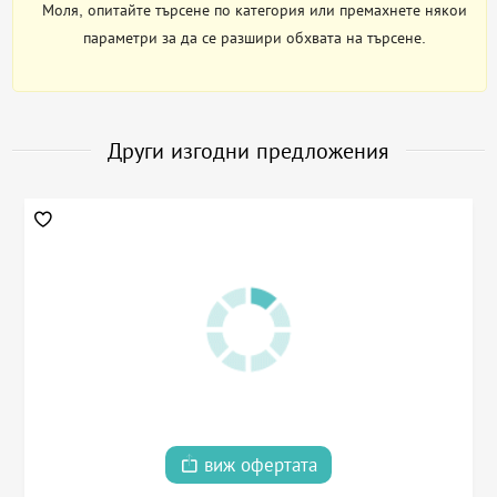
Моля, опитайте търсене по категория или премахнете някои
параметри за да се разшири обхвата на търсене.
Други изгодни предложения
виж офертата