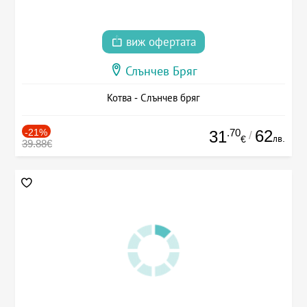
виж офертата
Слънчев Бряг
Котва - Слънчев бряг
-21%
.70
62
31
/
лв.
€
39.88€