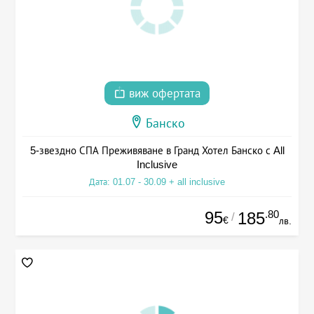
виж офертата
Банско
5-звездно СПА Преживяване в Гранд Хотел Банско с All
Inclusive
Дата: 01.07 - 30.09 + all inclusive
95
.80
185
/
€
лв.