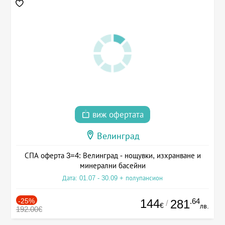
виж офертата
Велинград
СПА оферта 3=4: Велинград - нощувки, изхранване и
минерални басейни
Дата: 01.07 - 30.09 + полупансион
-25%
144
.64
281
/
€
лв.
192.00€