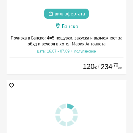
виж офертата
Банско
Почивка в Банско: 4=5 нощувки, закуска и възможност за
обяд и вечеря в хотел Мария Антоанета
Дата: 16.07 - 07.09 + полупансион
120
.70
234
/
€
лв.