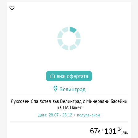
виж офертата
Велинград
Луксозен Спа Хотел във Велинград с Минерални Басейни
и СПА Пакет
Дата: 28.07 - 23.12 + полупансион
67
.04
131
/
€
лв.