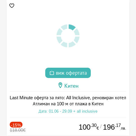
виж офертата
Китен
Last Minute оферта за лято: All Inclusive, реновиран хотел
Атлиман на 100 м от плажа в Китен
Дата: 01.06 - 29.09 + all inclusive
-15%
.30
.17
100
196
/
€
лв.
118.00€