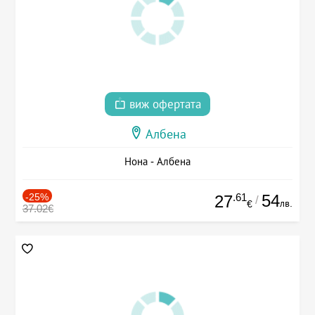
виж офертата
Албена
Нона - Албена
-25%
.61
54
27
/
лв.
€
37.02€