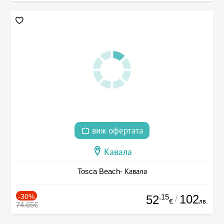
виж офертата
Кавала
Tosca Beach- Кавала
-30%
.15
102
52
/
лв.
€
74.65€