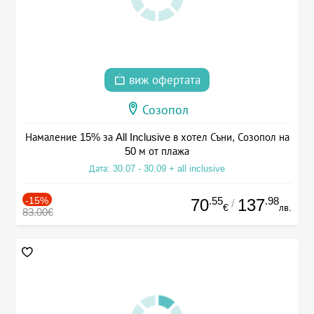
виж офертата
Созопол
Намаление 15% за All Inclusive в хотел Съни, Созопол на
50 м от плажа
Дата: 30.07 - 30.09 + all inclusive
-15%
.55
.98
70
137
/
€
лв.
83.00€