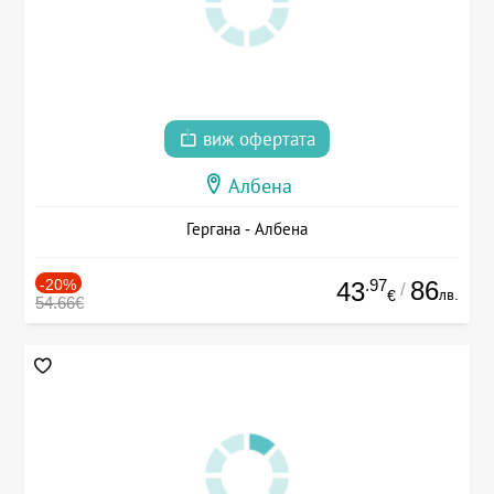
виж офертата
Албена
Гергана - Албена
-20%
.97
86
43
/
лв.
€
54.66€