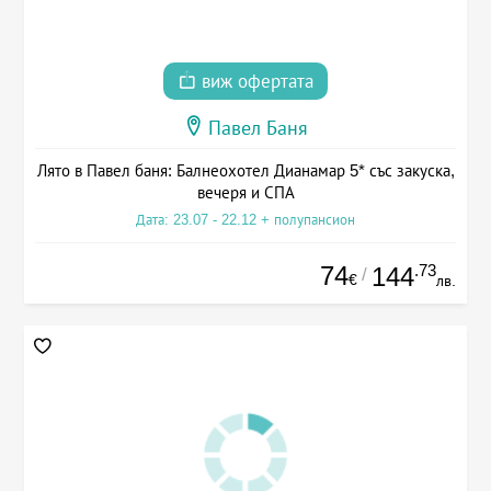
виж офертата
Павел Баня
Лято в Павел баня: Балнеохотел Дианамар 5* със закуска,
вечеря и СПА
Дата: 23.07 - 22.12 + полупансион
74
.73
144
/
€
лв.