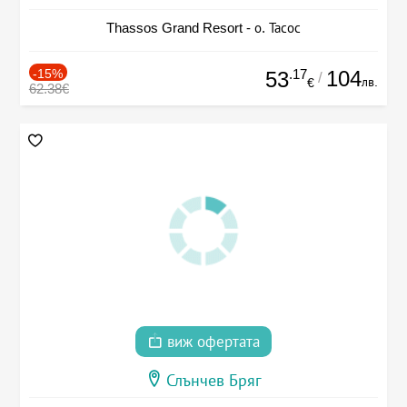
Thassos Grand Resort - о. Тасос
-15%
.17
104
53
/
лв.
€
62.38€
виж офертата
Слънчев Бряг