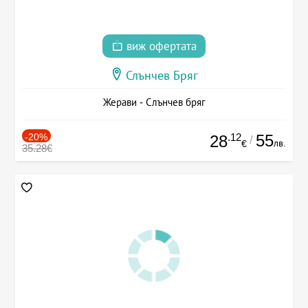
виж офертата
Слънчев Бряг
Жерави - Слънчев бряг
-20%
.12
55
28
/
лв.
€
35.28€