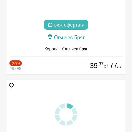
виж офертата
Слънчев Бряг
Корона - Слънчев бряг
-20%
.37
77
39
/
лв.
€
49.08€