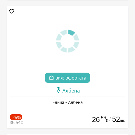
виж офертата
Албена
Елица - Албена
-25%
.59
52
26
/
лв.
€
35.54€