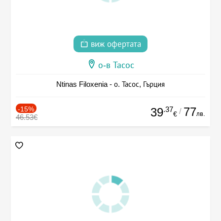
виж офертата
о-в Тасос
Ntinas Filoxenia - о. Тасос, Гърция
-15%
.37
77
39
/
лв.
€
46.53€