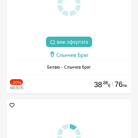
виж офертата
Слънчев Бряг
Белвю - Слънчев бряг
-20%
.86
76
38
/
лв.
€
48.57€