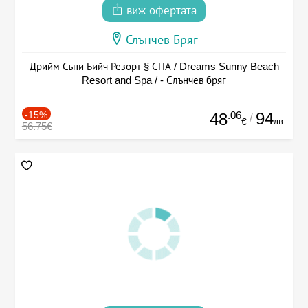
виж офертата
Слънчев Бряг
Дрийм Съни Бийч Резорт § СПА / Dreams Sunny Beach
Resort and Spa / - Слънчев бряг
-15%
.06
94
48
/
лв.
€
56.75€