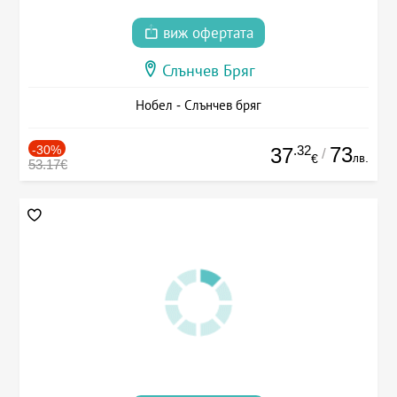
виж офертата
Слънчев Бряг
Нобел - Слънчев бряг
-30%
.32
73
37
/
лв.
€
53.17€