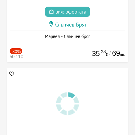
виж офертата
Слънчев Бряг
Марвел - Слънчев бряг
-30%
.28
69
35
/
лв.
€
50.11€