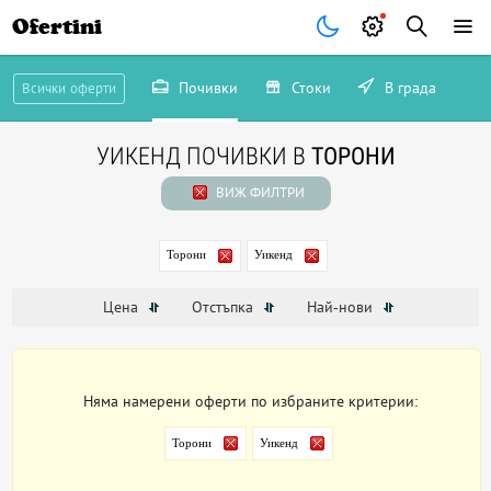
Ofertini
Почивки
Стоки
В града
Всички оферти
УИКЕНД ПОЧИВКИ В
ТОРОНИ
ВИЖ ФИЛТРИ
Торони
Уикенд
Цена
Отстъпка
Най-нови
Няма намерени оферти по избраните критерии:
Торони
Уикенд