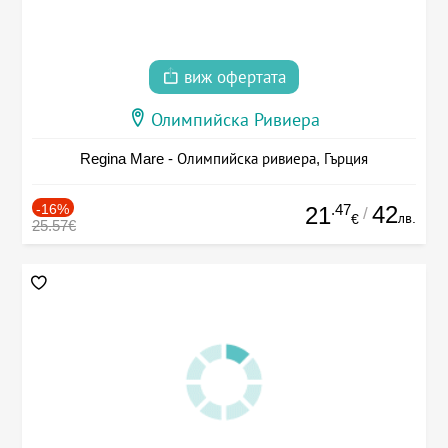
виж офертата
Олимпийска Ривиера
Regina Mare - Олимпийска ривиера, Гърция
-16%
.47
42
21
/
лв.
€
25.57€