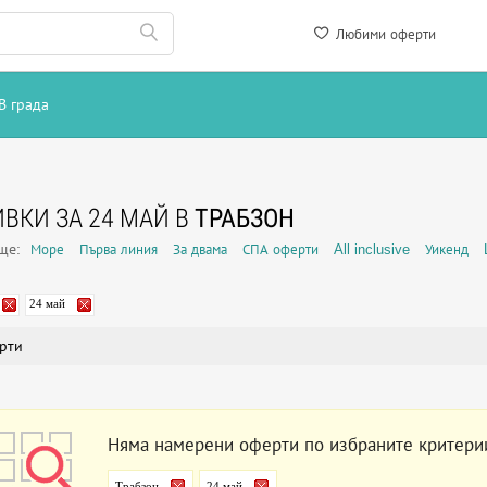
Любими оферти
В града
ВКИ ЗА 24 МАЙ В
ТРАБЗОН
още:
Море
Първа линия
За двама
СПА оферти
All inclusive
Уикенд
24 май
рти
Няма намерени оферти по избраните критери
Трабзон
24 май