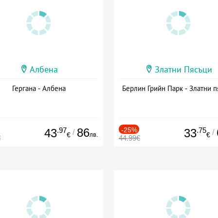
Албена
Златни Пясъци
Гергана - Албена
Берлин Грийн Парк - Златни п
.97
86
-25%
.75
43
33
/
/
лв.
€
€
€
44.99€