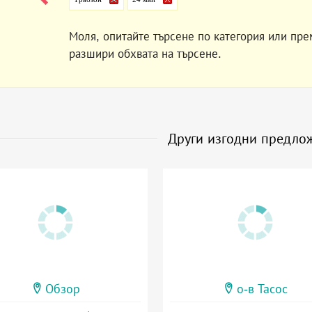
Моля, опитайте търсене по категория или пре
разшири обхвата на търсене.
Други изгодни предло
Обзор
о-в Тасос