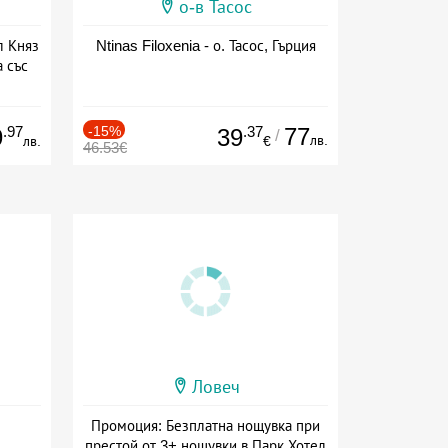
о-в Тасос
л Княз
Ntinas Filoxenia - о. Тасос, Гърция
 със
сион
.97
-15%
.37
77
9
39
/
лв.
лв.
€
46.53€
Ловеч
Промоция: Безплатна нощувка при
престой от 3+ нощувки в Парк Хотел