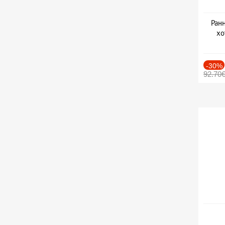
Ранн
хо
-30%
92.70