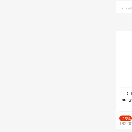
специ
СП
нощу
Дат
-25%
192.0