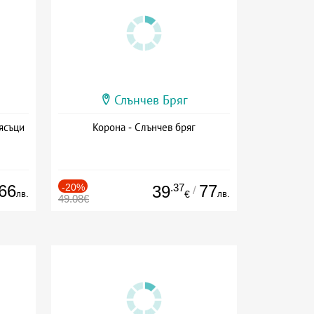
Слънчев Бряг
ясъци
Корона - Слънчев бряг
66
-20%
.37
77
39
/
лв.
лв.
€
49.08€