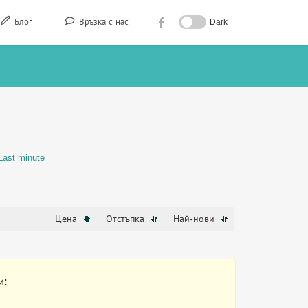
Блог
Връзка с нас
Dark
Last minute
Цена
Отстъпка
Най-нови
и: