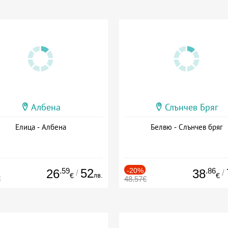
Албена
Слънчев Бряг
Елица - Албена
Белвю - Слънчев бряг
.59
52
-20%
.86
26
38
/
/
лв.
€
€
€
48.57€