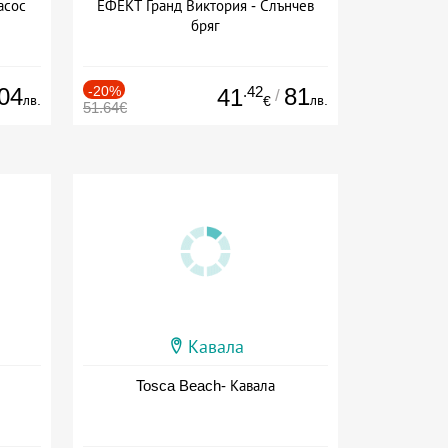
асос
ЕФЕКТ Гранд Виктория - Слънчев
бряг
04
-20%
.42
81
41
/
лв.
лв.
€
51.64€
Кавала
Tosca Beach- Кавала