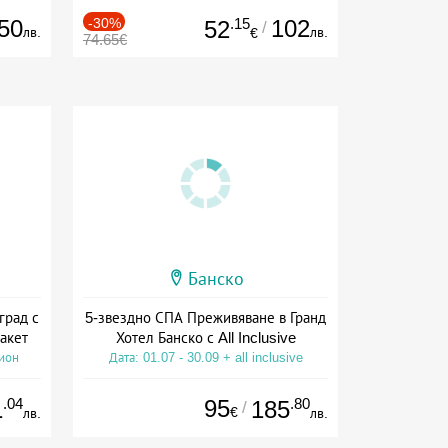
50
-30%
.15
102
52
/
лв.
лв.
€
74.65€
Банско
град с
5-звездно СПА Преживяване в Гранд
акет
Хотел Банско с All Inclusive
сион
Дата: 01.07 - 30.09 + all inclusive
.04
95
.80
1
185
/
€
лв.
лв.