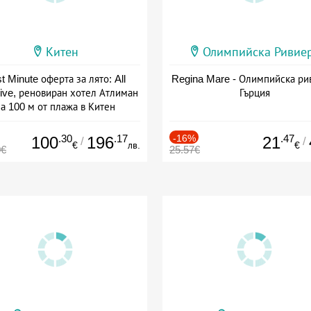
Китен
Олимпийска Ривие
t Minute оферта за лято: All
Regina Mare - Олимпийска ри
sive, реновиран хотел Атлиман
Гърция
а 100 м от плажа в Китен
а: 01.06 - 29.09 + all inclusive
.30
.17
-16%
.47
100
196
21
/
/
€
лв.
€
0€
25.57€