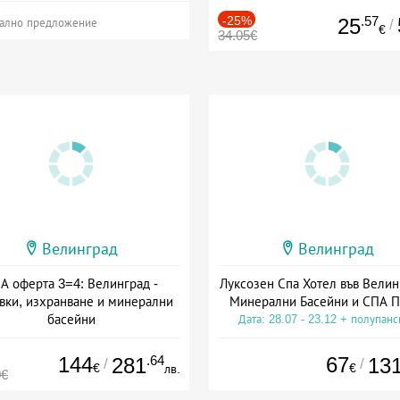
-25%
.57
25
/
ално предложение
€
34.05€
Велинград
Велинград
А оферта 3=4: Велинград -
Луксозен Спа Хотел във Велин
вки, изхранване и минерални
Минерални Басейни и СПА П
басейни
Дата: 28.07 - 23.12 + полупан
а: 01.07 - 30.09 + полупансион
144
.64
67
281
13
/
/
€
€
лв.
0€