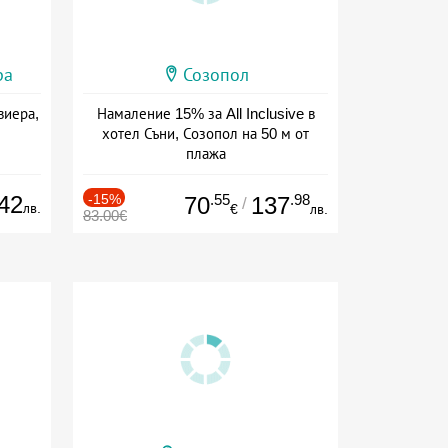
ра
Созопол
виера,
Намаление 15% за All Inclusive в
хотел Съни, Созопол на 50 м от
плажа
Дата: 30.07 - 30.09 + all inclusive
42
-15%
.55
.98
70
137
/
лв.
€
лв.
83.00€