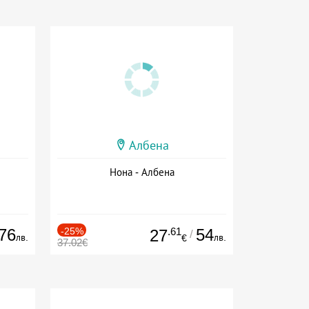
Албена
Нона - Албена
76
-25%
.61
54
27
/
лв.
лв.
€
37.02€