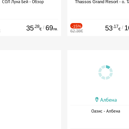
СОЛ Луна Бей - Обзор
Thassos Grand Resort - о. Т
.28
69
-15%
.17
1
35
53
/
/
лв.
€
€
€
62.38€
Албена
Оазис - Албена