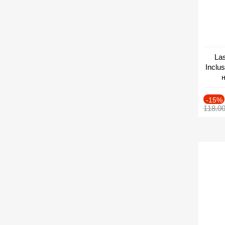
Las
Inclu
н
Дат
-15%
118.0