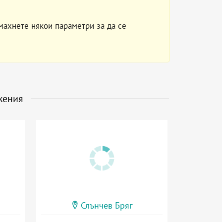
махнете някои параметри за да се
жения
Слънчев Бряг