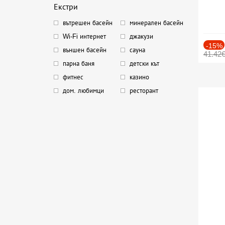
Екстри
вътрешен басейн
минерален басейн
Wi-Fi интернет
джакузи
-15%
външен басейн
сауна
41.42
парна баня
детски кът
фитнес
казино
дом. любимци
ресторант