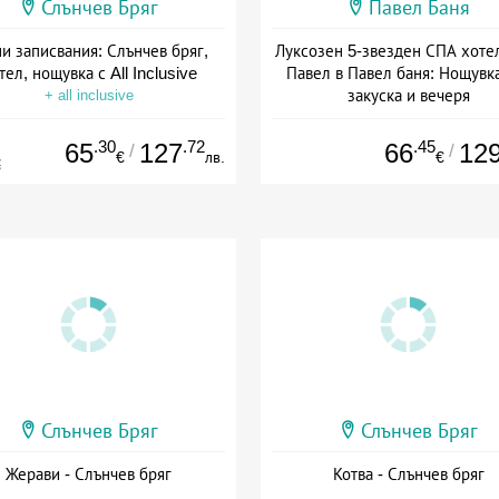
Слънчев Бряг
Павел Баня
и записвания: Слънчев бряг,
Луксозен 5-звезден СПА хоте
тел, нощувка с All Inclusive
Павел в Павел баня: Нощувка
закуска и вечеря
+ all inclusive
Дата: 17.07 - 22.12 + полупан
.30
.72
.45
65
127
66
12
/
/
€
лв.
€
€
Слънчев Бряг
Слънчев Бряг
Жерави - Слънчев бряг
Котва - Слънчев бряг