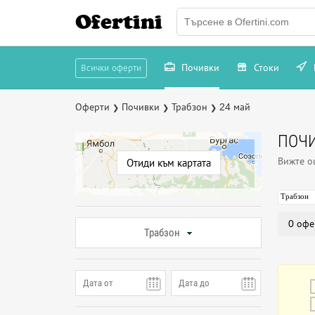
Ofertini
Почивки
Стоки
Всички оферти
Оферти
Почивки
Трабзон
24 май
❯
❯
❯
ПОЧИ
Вижте 
Отиди към картата
Трабзон
0 офе
Трабзон