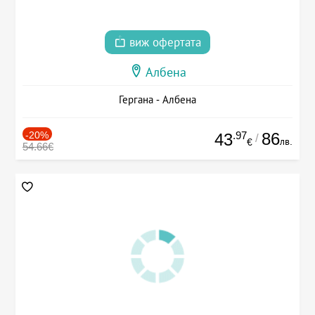
виж офертата
Албена
Гергана - Албена
-20%
.97
86
43
/
лв.
€
54.66€