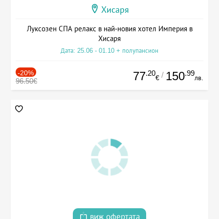
Хисаря
Луксозен СПА релакс в най-новия хотел Империя в
Хисаря
Дата: 25.06 - 01.10 + полупансион
-20%
.20
.99
77
150
/
€
лв.
96.50€
виж офертата