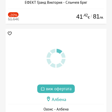
ЕФЕКТ Гранд Виктория - Слънчев бряг
-20%
.42
81
41
/
лв.
€
51.64€
виж офертата
Албена
Оазис - Албена