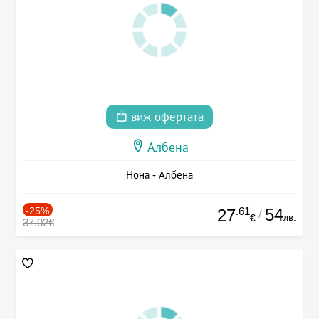
виж офертата
Албена
Нона - Албена
-25%
.61
54
27
/
лв.
€
37.02€