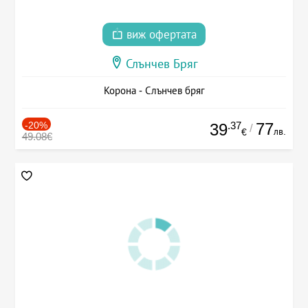
виж офертата
Слънчев Бряг
Корона - Слънчев бряг
-20%
.37
77
39
/
лв.
€
49.08€