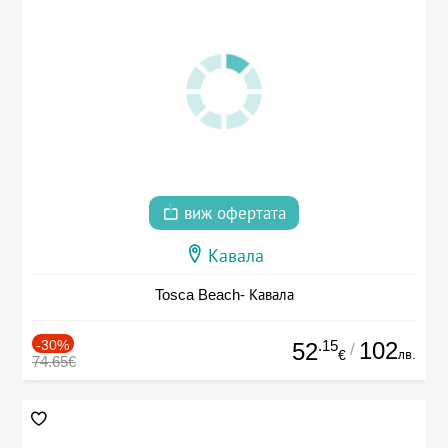
виж офертата
Кавала
Tosca Beach- Кавала
-30%
.15
102
52
/
лв.
€
74.65€