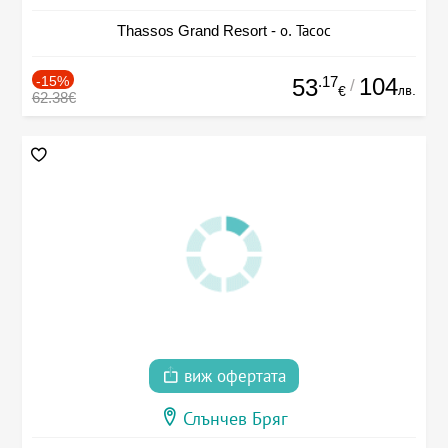
Thassos Grand Resort - о. Тасос
-15%
.17
104
53
/
лв.
€
62.38€
виж офертата
Слънчев Бряг