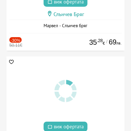
виж офертата
Слънчев Бряг
Марвел - Слънчев бряг
-30%
.28
69
35
/
лв.
€
50.11€
виж офертата