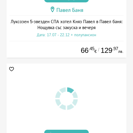
Павел Баня
Луксозен 5-звезден СПА хотел Княз Павел в Павел баня:
Нощувка със закуска и вечеря
Дата: 17.07 - 22.12 + полупансион
.45
.97
66
129
/
€
лв.