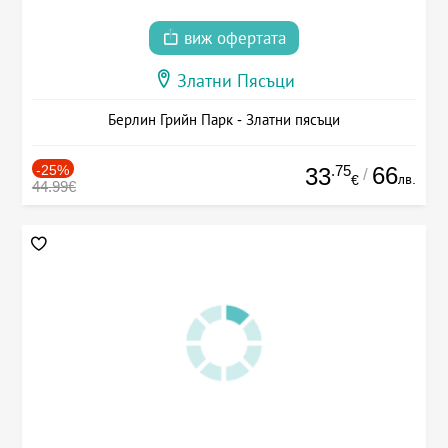
виж офертата
Златни Пясъци
Берлин Грийн Парк - Златни пясъци
-25%
.75
66
33
/
лв.
€
44.99€