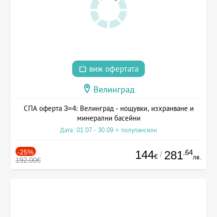
виж офертата
Велинград
СПА оферта 3=4: Велинград - нощувки, изхранване и
минерални басейни
Дата: 01.07 - 30.09 + полупансион
-25%
144
.64
281
/
€
лв.
192.00€