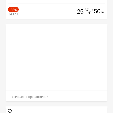
-25%
.57
50
25
/
лв.
€
34.05€
специално предложение