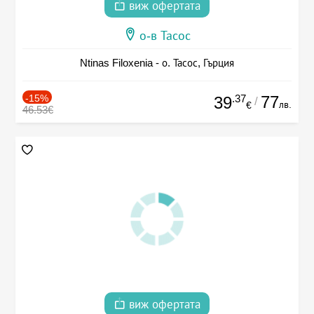
виж офертата
о-в Тасос
Ntinas Filoxenia - о. Тасос, Гърция
-15%
.37
77
39
/
лв.
€
46.53€
виж офертата