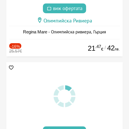
виж офертата
Олимпийска Ривиера
Regina Mare - Олимпийска ривиера, Гърция
-16%
.47
42
21
/
лв.
€
25.57€