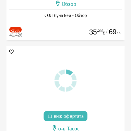
Обзор
СОЛ Луна Бей - Обзор
-15%
.28
69
35
/
лв.
€
41.42€
виж офертата
о-в Тасос