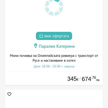
виж офертата
Паралия Катерини
Мини почивка на Олимпийската ривиера с транспорт от
Русе и настаняване в хотел
Дата: 18.09 - 23.09 + закуска
345
.76
674
/
€
лв.