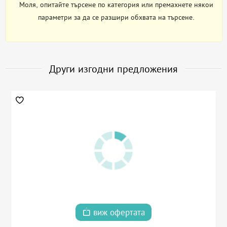
Моля, опитайте търсене по категория или премахнете някои
параметри за да се разшири обхвата на търсене.
Други изгодни предложения
виж офертата