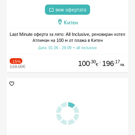
виж офертата
Китен
Last Minute оферта за лято: All Inclusive, реновиран хотел
Атлиман на 100 м от плажа в Китен
Дата: 01.06 - 29.09 + all inclusive
-15%
.30
.17
100
196
/
€
лв.
118.00€