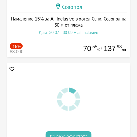
Созопол
Намаление 15% за All Inclusive в хотел Съни, Созопол на
50 м от плажа
Дата: 30.07 - 30.09 + all inclusive
-15%
.55
.98
70
137
/
€
лв.
83.00€
виж офертата