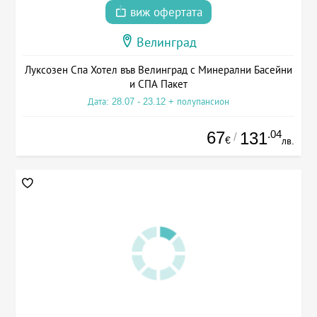
виж офертата
Велинград
Луксозен Спа Хотел във Велинград с Минерални Басейни
и СПА Пакет
Дата: 28.07 - 23.12 + полупансион
67
.04
131
/
€
лв.