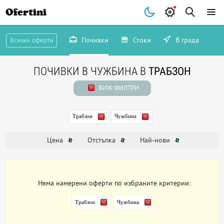
Ofertini
Почивки
Стоки
В града
Всички оферти
ПОЧИВКИ В ЧУЖБИНА В
ТРАБЗОН
ВИЖ ФИЛТРИ
Трабзон
Чужбина
Цена
Отстъпка
Най-нови
Няма намерени оферти по избраните критерии:
Трабзон
Чужбина