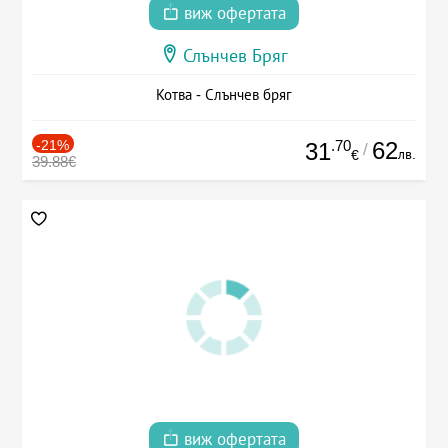
виж офертата
Слънчев Бряг
Котва - Слънчев бряг
-21%
.70
62
31
/
лв.
€
39.88€
виж офертата