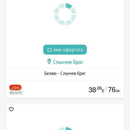
виж офертата
Слънчев Бряг
Белвю - Слънчев бряг
-20%
.86
76
38
/
лв.
€
48.57€