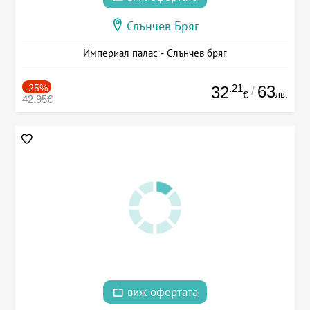
Слънчев Бряг
Империал палас - Слънчев бряг
-25%
.21
63
32
/
лв.
€
42.95€
виж офертата