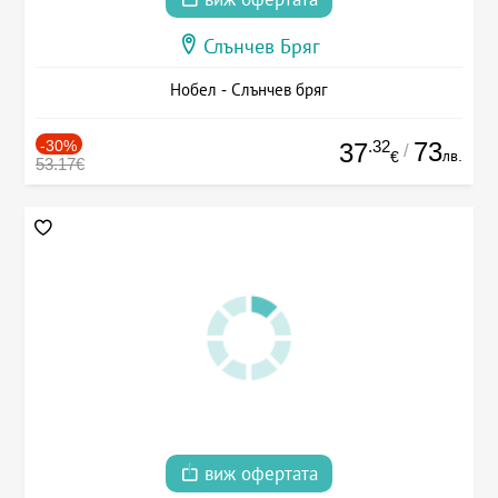
Слънчев Бряг
Нобел - Слънчев бряг
-30%
.32
73
37
/
лв.
€
53.17€
виж офертата