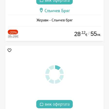
виж офертата
Слънчев Бряг
Жерави - Слънчев бряг
-20%
.12
55
28
/
лв.
€
35.28€
виж офертата