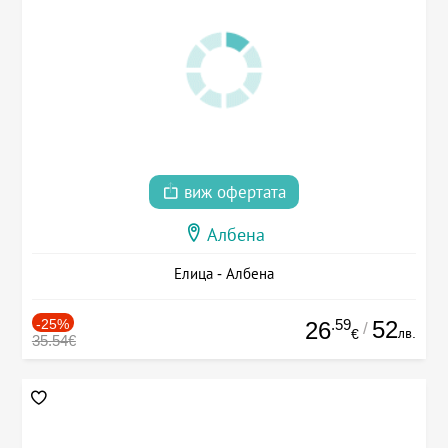
виж офертата
Албена
Елица - Албена
-25%
.59
52
26
/
лв.
€
35.54€