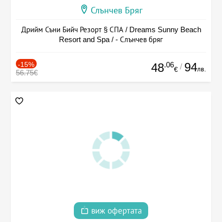
Слънчев Бряг
Дрийм Съни Бийч Резорт § СПА / Dreams Sunny Beach
Resort and Spa / - Слънчев бряг
-15%
.06
94
48
/
лв.
€
56.75€
виж офертата