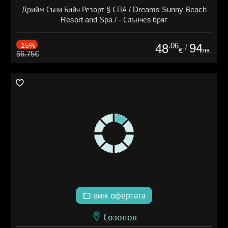
Дрийм Съни Бийч Резорт § СПА / Dreams Sunny Beach
Resort and Spa / - Слънчев бряг
-15%
.06
94
48
/
лв.
€
56.75€
виж офертата
Созопол