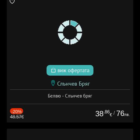
виж офертата
Слънчев Бряг
Белвю - Слънчев бряг
-20%
.86
76
38
/
лв.
€
48.57€