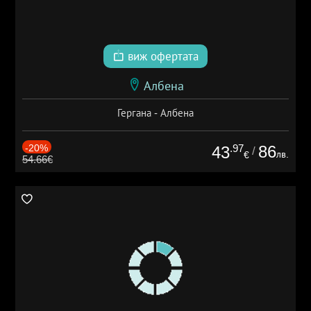
виж офертата
Албена
Гергана - Албена
-20%
.97
86
43
/
лв.
€
54.66€