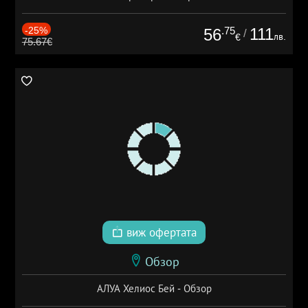
-25%
.75
111
56
/
лв.
€
75.67€
виж офертата
Обзор
АЛУА Хелиос Бей - Обзор