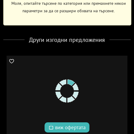
Моля, опитайте търсене по категория или премахнете някои
параметри за да се разшири обхвата на търсене.
Други изгодни предложения
виж офертата