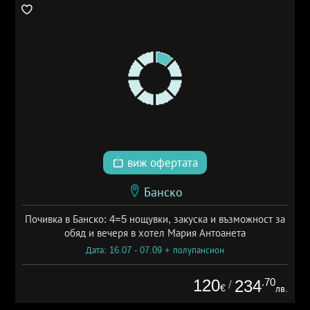
виж офертата
Банско
Почивка в Банско: 4=5 нощувки, закуска и възможност за
обяд и вечеря в хотел Мария Антоанета
Дата: 16.07 - 07.09 + полупансион
120
.70
234
/
€
лв.