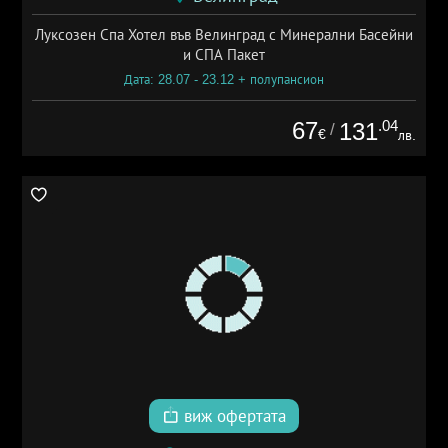
Луксозен Спа Хотел във Велинград с Минерални Басейни
и СПА Пакет
Дата: 28.07 - 23.12 + полупансион
67
.04
131
/
€
лв.
виж офертата