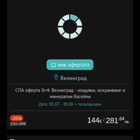
виж офертата
Велинград
СПА оферта 3=4: Велинград - нощувки, изхранване и
минерални басейни
Дата: 01.07 - 30.09 + полупансион
-25%
144
.64
281
/
€
лв.
192.00€