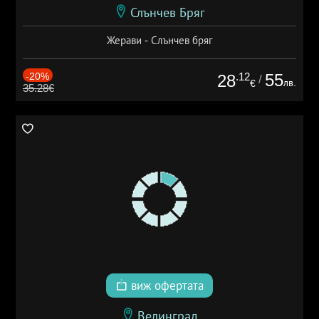
Слънчев Бряг
Жерави - Слънчев бряг
-20%
.12
55
28
/
лв.
€
35.28€
виж офертата
Велинград