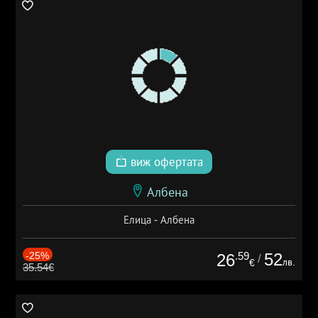
виж офертата
Албена
Елица - Албена
-25%
.59
52
26
/
лв.
€
35.54€