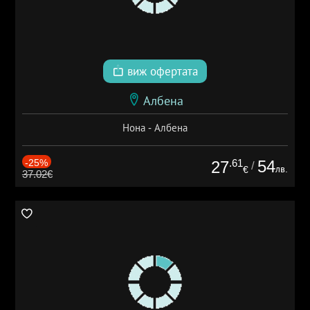
виж офертата
Албена
Нона - Албена
-25%
.61
54
27
/
лв.
€
37.02€