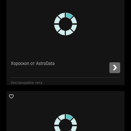
Хороскоп от AstroData
Инсталирайте сега