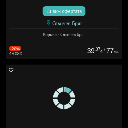
виж офертата
Слънчев Бряг
Корона - Слънчев бряг
-20%
.37
77
39
/
лв.
€
49.08€