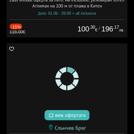
Атлиман на 100 м от плажа в Китен
Дата: 01.06 - 29.09 + all inclusive
-15%
.30
.17
100
196
/
€
лв.
118.00€
виж офертата
Слънчев Бряг