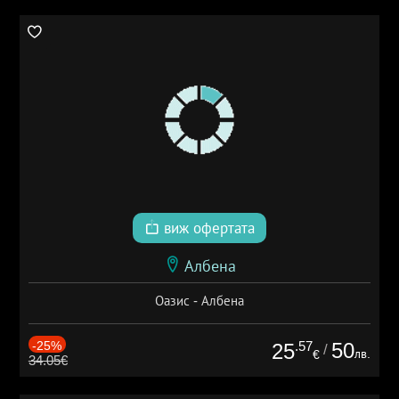
виж офертата
Албена
Оазис - Албена
-25%
.57
50
25
/
лв.
€
34.05€