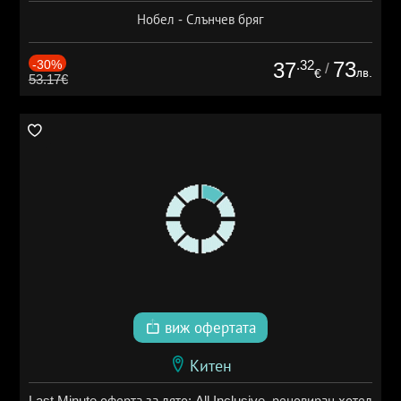
Нобел - Слънчев бряг
-30%
.32
73
37
/
лв.
€
53.17€
виж офертата
Китен
Last Minute оферта за лято: All Inclusive, реновиран хотел