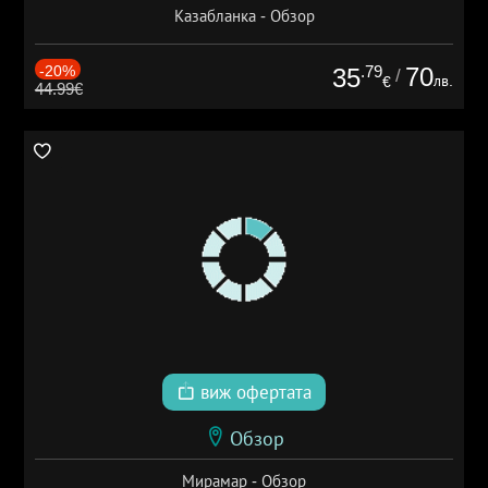
Казабланка - Обзор
-20%
.79
70
35
/
лв.
€
44.99€
виж офертата
Обзор
Мирамар - Обзор