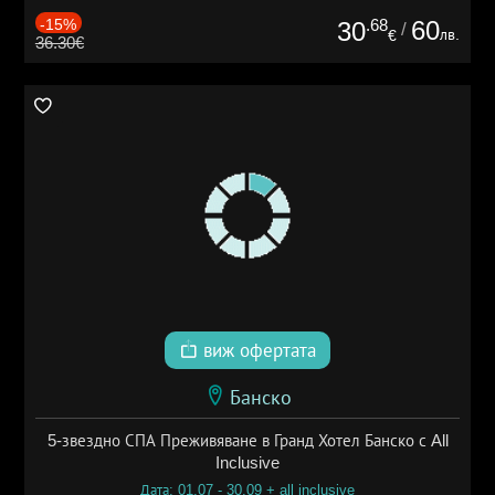
-15%
.68
60
30
/
лв.
€
36.30€
виж офертата
Банско
5-звездно СПА Преживяване в Гранд Хотел Банско с All
Inclusive
Дата: 01.07 - 30.09 + all inclusive