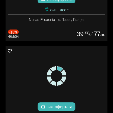
о-в Тасос
Ntinas Filoxenia - о. Тасос, Гърция
-15%
.37
77
39
/
лв.
€
46.53€
виж офертата