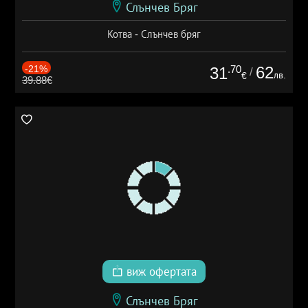
Слънчев Бряг
Котва - Слънчев бряг
-21%
.70
62
31
/
лв.
€
39.88€
виж офертата
Слънчев Бряг