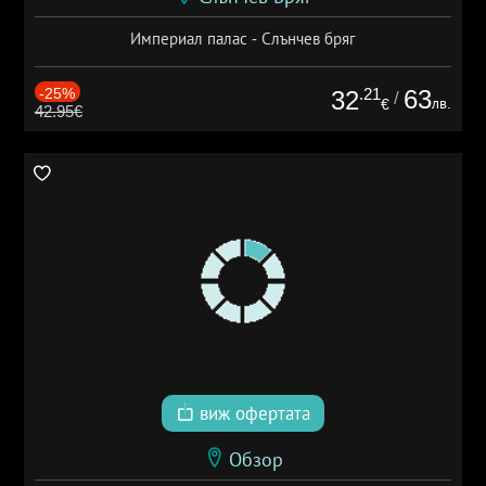
Империал палас - Слънчев бряг
-25%
.21
63
32
/
лв.
€
42.95€
виж офертата
Обзор