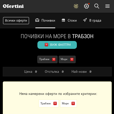
Ofertini
Почивки
Стоки
В града
Всички оферти
ПОЧИВКИ НА МОРЕ В
ТРАБЗОН
ВИЖ ФИЛТРИ
Трабзон
Море
Цена
Отстъпка
Най-нови
Няма намерени оферти по избраните критерии:
Трабзон
Море