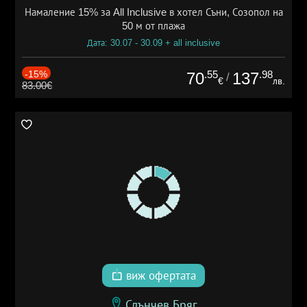
Намаление 15% за All Inclusive в хотел Съни, Созопол на
50 м от плажа
Дата: 30.07 - 30.09 + all inclusive
-15%
.55
.98
70
137
/
€
лв.
83.00€
виж офертата
Слънчев Бряг