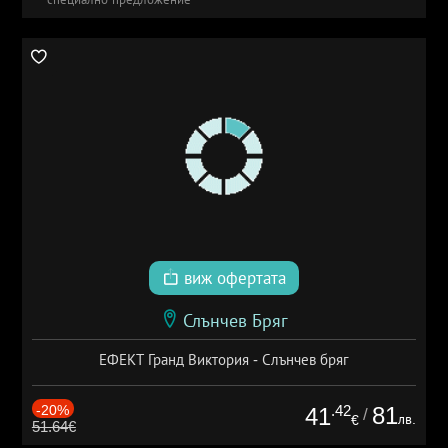
виж офертата
Слънчев Бряг
ЕФЕКТ Гранд Виктория - Слънчев бряг
-20%
.42
81
41
/
лв.
€
51.64€