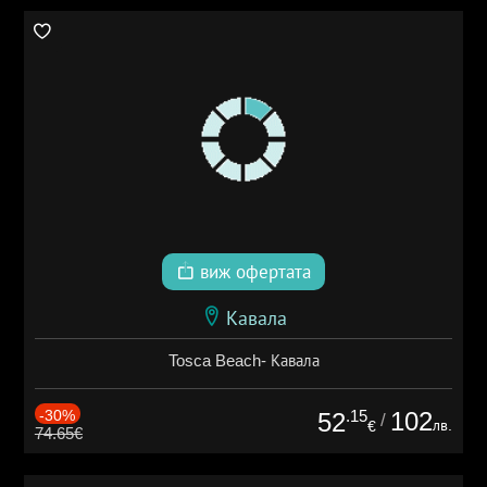
виж офертата
Кавала
Tosca Beach- Кавала
-30%
.15
102
52
/
лв.
€
74.65€