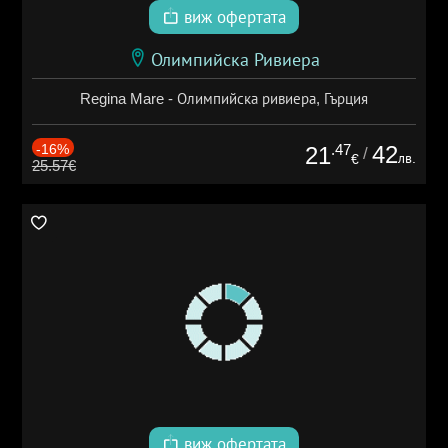
виж офертата
Олимпийска Ривиера
Regina Mare - Олимпийска ривиера, Гърция
-16%
.47
42
21
/
лв.
€
25.57€
виж офертата