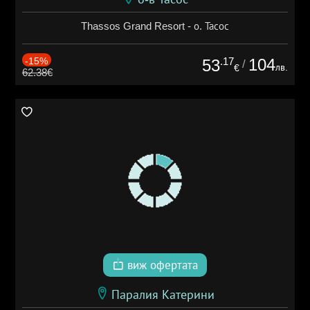
Thassos Grand Resort - о. Тасос
-15%
.17
104
53
/
лв.
€
62.38€
виж офертата
Паралия Катерини