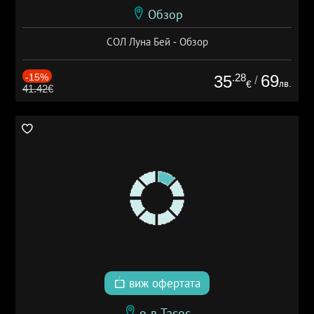
Обзор
СОЛ Луна Бей - Обзор
-15%
.28
69
35
/
лв.
€
41.42€
виж офертата
о-в Тасос