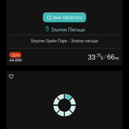
виж офертата
Златни Пясъци
Берлин Грийн Парк - Златни пясъци
-25%
.75
66
33
/
лв.
€
44.99€