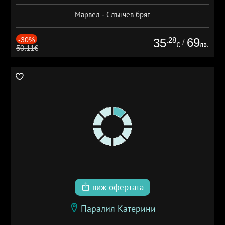
Марвел - Слънчев бряг
-30%
.28
69
35
/
лв.
€
50.11€
виж офертата
Паралия Катерини