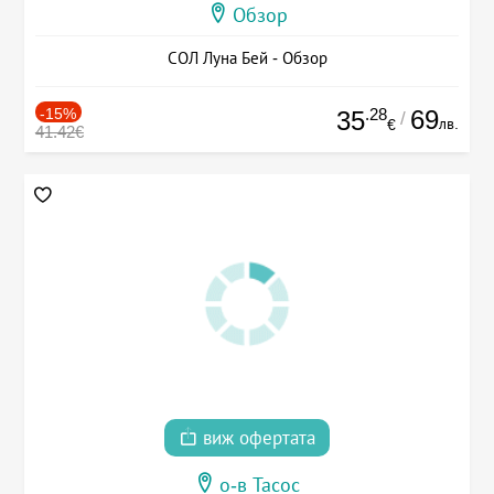
Обзор
СОЛ Луна Бей - Обзор
-15%
.28
69
35
/
лв.
€
41.42€
виж офертата
о-в Тасос