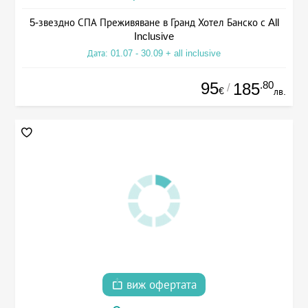
5-звездно СПА Преживяване в Гранд Хотел Банско с All
Inclusive
Дата: 01.07 - 30.09 + all inclusive
95
.80
185
/
€
лв.
виж офертата