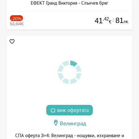
ЕФЕКТ Гранд Виктория - Слънчев бряг
-20%
.42
81
41
/
лв.
€
51.64€
виж офертата
Велинград
СПА оферта 3=4: Велинград - нощувки, изхранване и