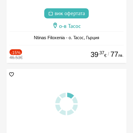
виж офертата
о-в Тасос
Ntinas Filoxenia - о. Тасос, Гърция
-15%
.37
77
39
/
лв.
€
46.53€