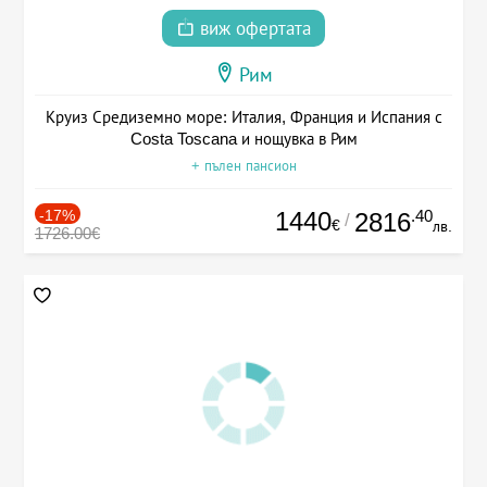
виж офертата
Рим
Круиз Средиземно море: Италия, Франция и Испания с
Costa Toscana и нощувка в Рим
+ пълен пансион
-17%
1440
.40
2816
/
€
лв.
1726.00€