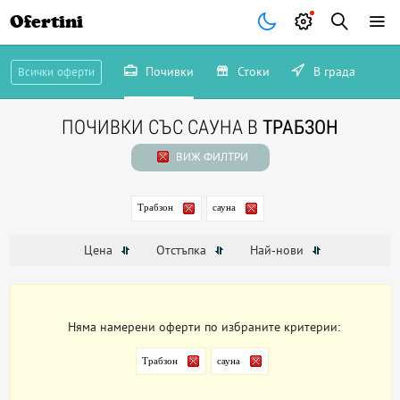
Ofertini
Почивки
Стоки
В града
Всички оферти
ПОЧИВКИ СЪС САУНА В
ТРАБЗОН
ВИЖ ФИЛТРИ
Трабзон
сауна
Цена
Отстъпка
Най-нови
Няма намерени оферти по избраните критерии:
Трабзон
сауна