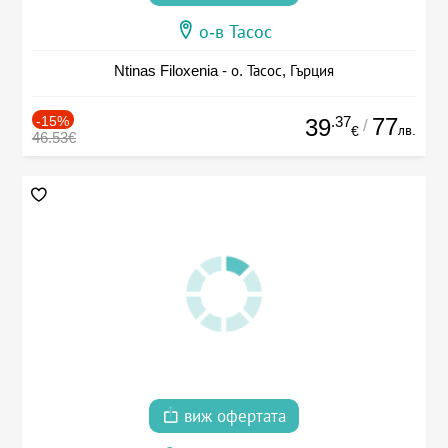
о-в Тасос
Ntinas Filoxenia - о. Тасос, Гърция
-15%
.37
77
39
/
лв.
€
46.53€
виж офертата