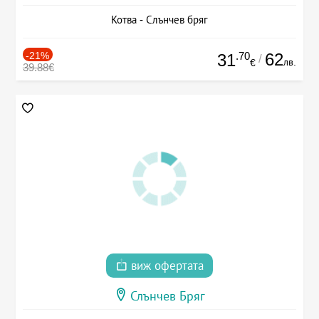
Котва - Слънчев бряг
-21%
.70
62
31
/
лв.
€
39.88€
виж офертата
Слънчев Бряг