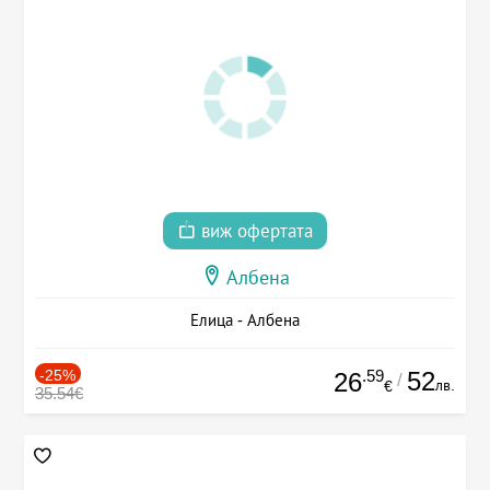
виж офертата
Албена
Елица - Албена
-25%
.59
52
26
/
лв.
€
35.54€