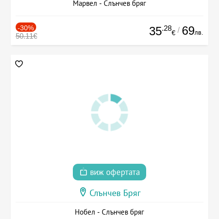
Марвел - Слънчев бряг
-30%
.28
69
35
/
лв.
€
50.11€
виж офертата
Слънчев Бряг
Нобел - Слънчев бряг