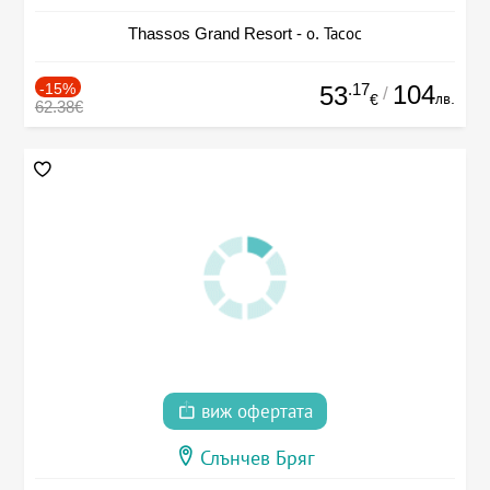
Thassos Grand Resort - о. Тасос
-15%
.17
104
53
/
лв.
€
62.38€
виж офертата
Слънчев Бряг