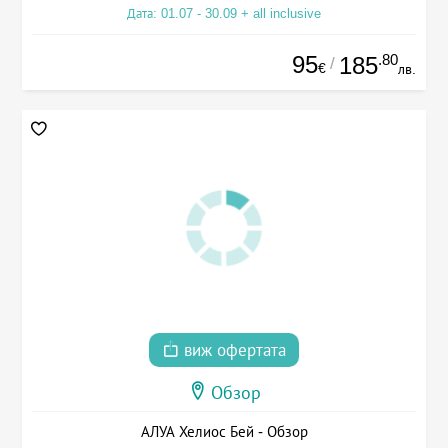
Дата: 01.07 - 30.09 + all inclusive
95
.80
185
/
€
лв.
виж офертата
Обзор
АЛУА Хелиос Бей - Обзор