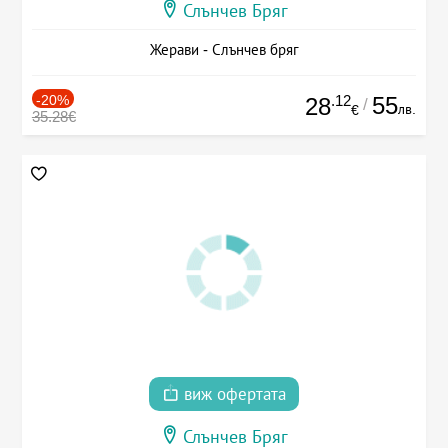
Слънчев Бряг
Жерави - Слънчев бряг
-20%
.12
55
28
/
лв.
€
35.28€
виж офертата
Слънчев Бряг