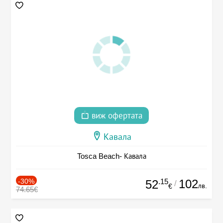
виж офертата
Кавала
Tosca Beach- Кавала
-30%
.15
102
52
/
лв.
€
74.65€