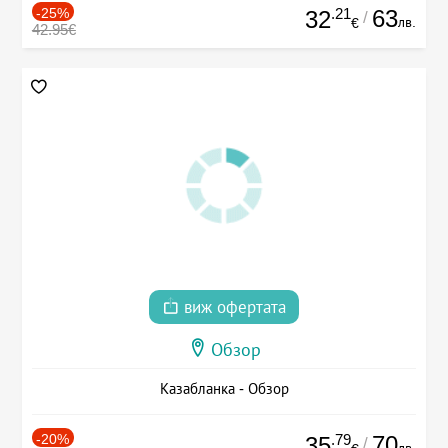
-25%
.21
63
32
/
лв.
€
42.95€
виж офертата
Обзор
Казабланка - Обзор
-20%
.79
70
35
/