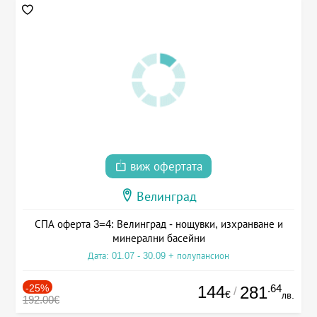
виж офертата
Велинград
СПА оферта 3=4: Велинград - нощувки, изхранване и
минерални басейни
Дата: 01.07 - 30.09 + полупансион
-25%
144
.64
281
/
€
лв.
192.00€