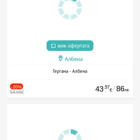
виж офертата
Албена
Гергана - Албена
-20%
.97
86
43
/
лв.
€
54.66€