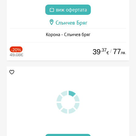
виж офертата
Слънчев Бряг
Корона - Слънчев бряг
-20%
.37
77
39
/
лв.
€
49.08€