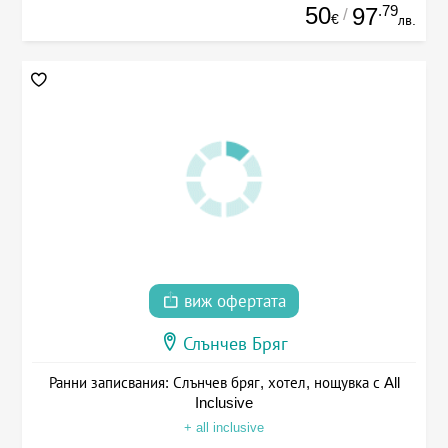
50
.79
97
/
€
лв.
виж офертата
Слънчев Бряг
Ранни записвания: Слънчев бряг, хотел, нощувка с All
Inclusive
+ all inclusive