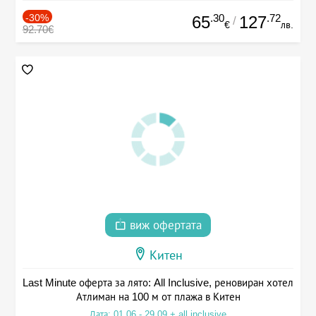
-30%
.30
.72
65
127
/
€
лв.
92.70€
виж офертата
Китен
Last Minute оферта за лято: All Inclusive, реновиран хотел
Атлиман на 100 м от плажа в Китен
Дата: 01.06 - 29.09 + all inclusive