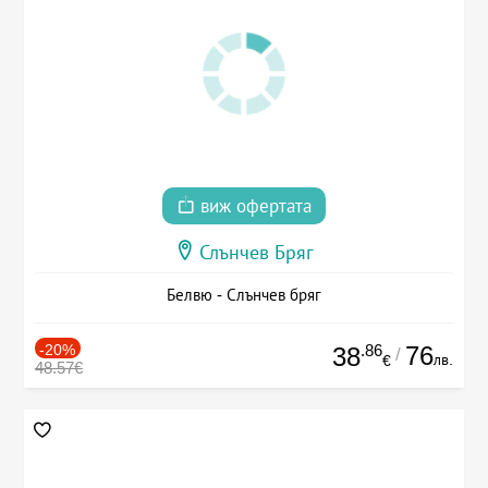
виж офертата
Слънчев Бряг
Белвю - Слънчев бряг
-20%
.86
76
38
/
лв.
€
48.57€