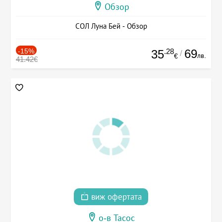
Обзор
СОЛ Луна Бей - Обзор
-15%
.28
69
35
/
лв.
€
41.42€
виж офертата
о-в Тасос