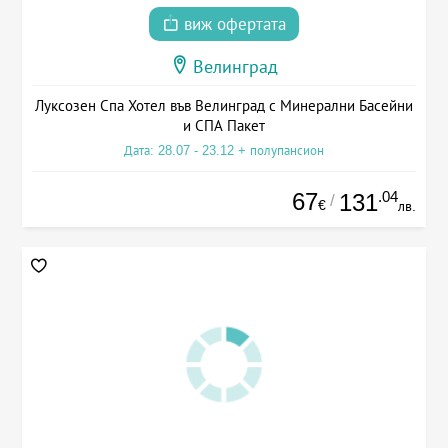
виж офертата
Велинград
Луксозен Спа Хотел във Велинград с Минерални Басейни
и СПА Пакет
Дата: 28.07 - 23.12 + полупансион
67
.04
131
/
€
лв.