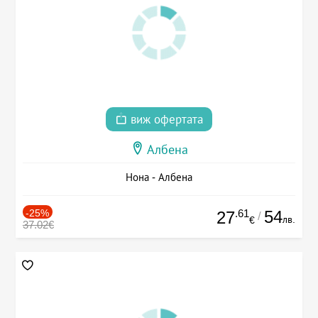
виж офертата
Албена
Нона - Албена
-25%
.61
54
27
/
лв.
€
37.02€