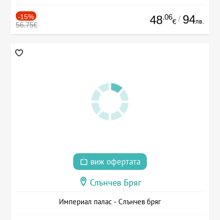
-15%
.06
94
48
/
лв.
€
56.75€
виж офертата
Слънчев Бряг
Империал палас - Слънчев бряг