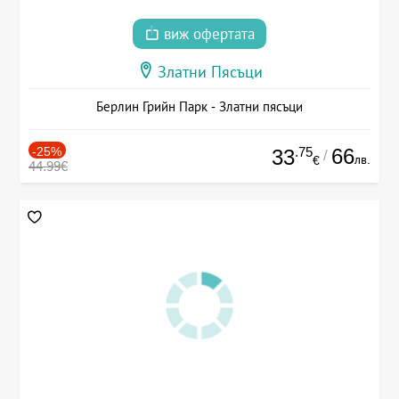
виж офертата
Златни Пясъци
Берлин Грийн Парк - Златни пясъци
-25%
.75
66
33
/
лв.
€
44.99€