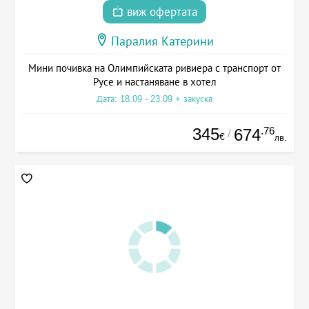
виж офертата
Паралия Катерини
Мини почивка на Олимпийската ривиера с транспорт от
Русе и настаняване в хотел
Дата: 18.09 - 23.09 + закуска
345
.76
674
/
€
лв.