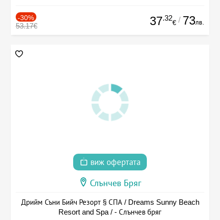
-30%
.32
73
37
/
лв.
€
53.17€
виж офертата
Слънчев Бряг
Дрийм Съни Бийч Резорт § СПА / Dreams Sunny Beach
Resort and Spa / - Слънчев бряг