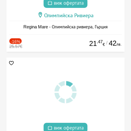
виж офертата
Олимпийска Ривиера
Regina Mare - Олимпийска ривиера, Гърция
-16%
.47
42
21
/
лв.
€
25.57€
виж офертата