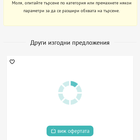
Моля, опитайте търсене по категория или премахнете някои
параметри за да се разшири обхвата на търсене.
Други изгодни предложения
виж офертата