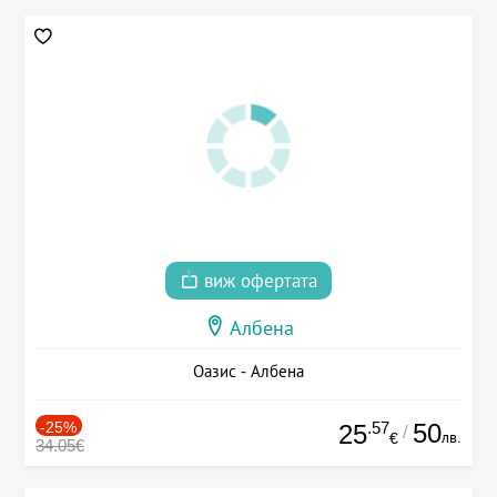
виж офертата
Албена
Оазис - Албена
-25%
.57
50
25
/
лв.
€
34.05€