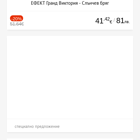
ЕФЕКТ Гранд Виктория - Слънчев бряг
-20%
.42
81
41
/
лв.
€
51.64€
специално предложение