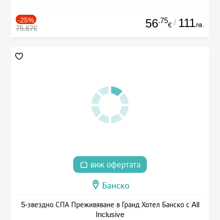
-25%
.75
111
56
/
лв.
€
75.67€
виж офертата
Банско
5-звездно СПА Преживяване в Гранд Хотел Банско с All
Inclusive