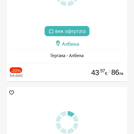
виж офертата
Албена
Гергана - Албена
-20%
.97
86
43
/
лв.
€
54.66€