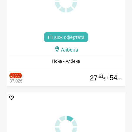
виж офертата
Албена
Нона - Албена
-25%
.61
54
27
/
лв.
€
37.02€