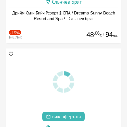
Слънчев Бряг
Дрийм Съни Бийч Резорт § СПА / Dreams Sunny Beach
Resort and Spa / - Слънчев бряг
-15%
.06
94
48
/
лв.
€
56.75€
виж офертата