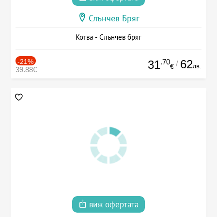
Слънчев Бряг
Котва - Слънчев бряг
-21%
.70
62
31
/
лв.
€
39.88€
виж офертата