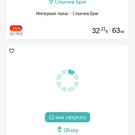
Слънчев Бряг
Империал палас - Слънчев бряг
-25%
.21
63
32
/
лв.
€
42.95€
виж офертата
Обзор