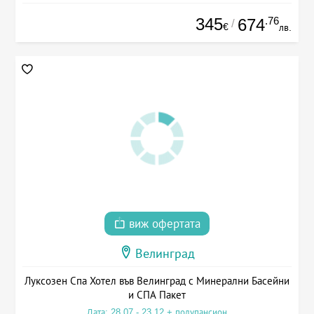
345
.76
674
/
€
лв.
виж офертата
Велинград
Луксозен Спа Хотел във Велинград с Минерални Басейни
и СПА Пакет
Дата: 28.07 - 23.12 + полупансион