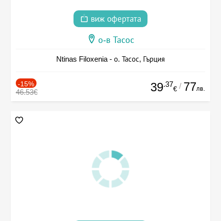
виж офертата
о-в Тасос
Ntinas Filoxenia - о. Тасос, Гърция
-15%
.37
77
39
/
лв.
€
46.53€