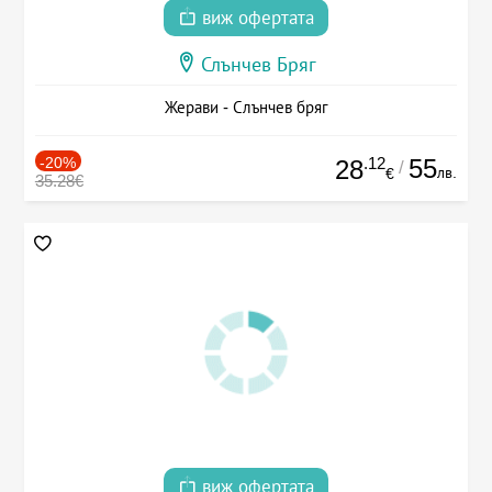
виж офертата
Слънчев Бряг
Жерави - Слънчев бряг
-20%
.12
55
28
/
лв.
€
35.28€
виж офертата