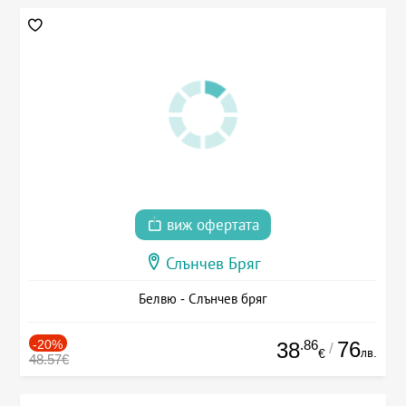
виж офертата
Слънчев Бряг
Белвю - Слънчев бряг
-20%
.86
76
38
/
лв.
€
48.57€