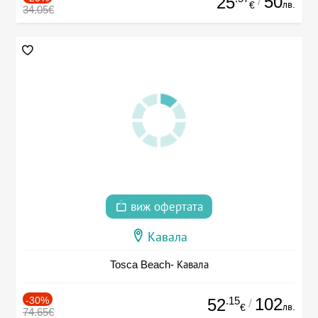
50
25
/
лв.
€
34.05€
виж офертата
Кавала
Tosca Beach- Кавала
-30%
.15
102
52
/
лв.
€
74.65€