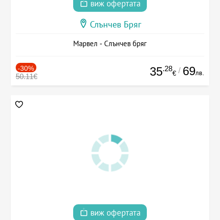
виж офертата
Слънчев Бряг
Марвел - Слънчев бряг
-30%
.28
69
35
/
лв.
€
50.11€
виж офертата