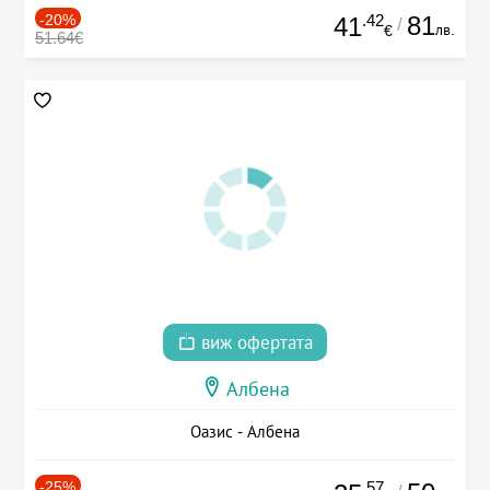
-20%
.42
81
41
/
лв.
€
51.64€
виж офертата
Албена
Оазис - Албена
-25%
.57