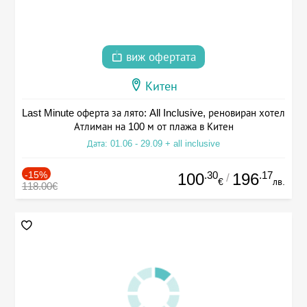
виж офертата
Китен
Last Minute оферта за лято: All Inclusive, реновиран хотел
Атлиман на 100 м от плажа в Китен
Дата: 01.06 - 29.09 + all inclusive
-15%
.30
.17
100
196
/
€
лв.
118.00€