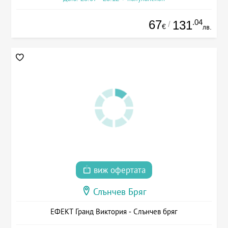
67
.04
131
/
€
лв.
виж офертата
Слънчев Бряг
ЕФЕКТ Гранд Виктория - Слънчев бряг