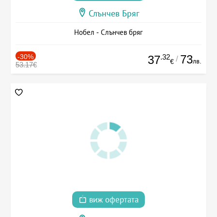
Слънчев Бряг
Нобел - Слънчев бряг
-30%
.32
73
37
/
лв.
€
53.17€
виж офертата