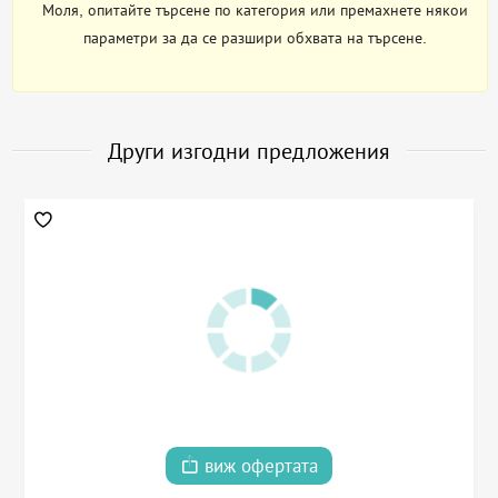
Моля, опитайте търсене по категория или премахнете някои
параметри за да се разшири обхвата на търсене.
Други изгодни предложения
виж офертата