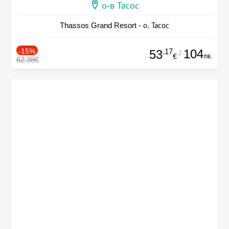
о-в Тасос
Thassos Grand Resort - о. Тасос
-15%
.17
104
53
/
лв.
€
62.38€