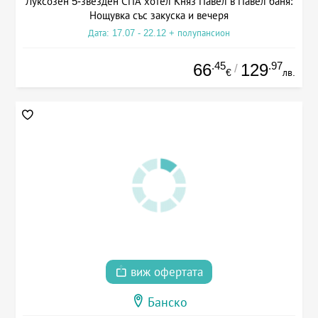
Луксозен 5-звезден СПА хотел Княз Павел в Павел баня:
Нощувка със закуска и вечеря
Дата: 17.07 - 22.12 + полупансион
.45
.97
66
129
/
€
лв.
виж офертата
Банско