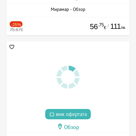
Мирамар - Обзор
-25%
.75
111
56
/
лв.
€
75.67€
виж офертата
Обзор