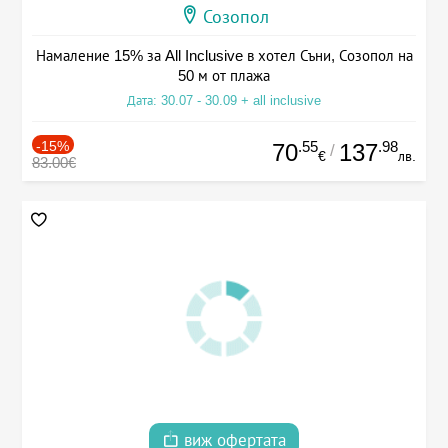
Созопол
Намаление 15% за All Inclusive в хотел Съни, Созопол на
50 м от плажа
Дата: 30.07 - 30.09 + all inclusive
-15%
.55
.98
70
137
/
€
лв.
83.00€
виж офертата