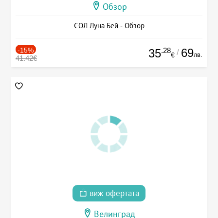
Обзор
СОЛ Луна Бей - Обзор
-15%
.28
69
35
/
лв.
€
41.42€
виж офертата
Велинград