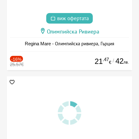
виж офертата
Олимпийска Ривиера
Regina Mare - Олимпийска ривиера, Гърция
-16%
.47
42
21
/
лв.
€
25.57€