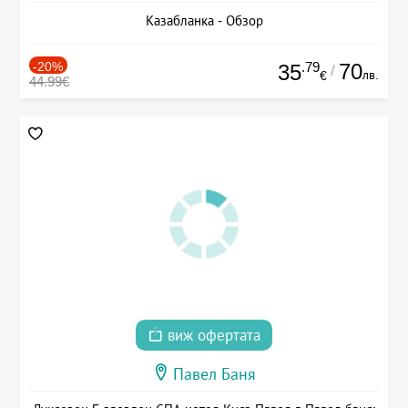
Казабланка - Обзор
-20%
.79
70
35
/
лв.
€
44.99€
виж офертата
Павел Баня