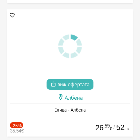
виж офертата
Албена
Елица - Албена
-25%
.59
52
26
/
лв.
€
35.54€