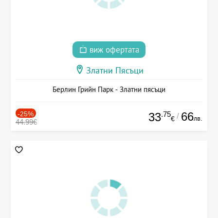
виж офертата
Златни Пясъци
Берлин Грийн Парк - Златни пясъци
-25%
.75
66
33
/
лв.
€
44.99€