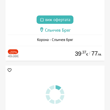
виж офертата
Слънчев Бряг
Корона - Слънчев бряг
-20%
.37
77
39
/
лв.
€
49.08€