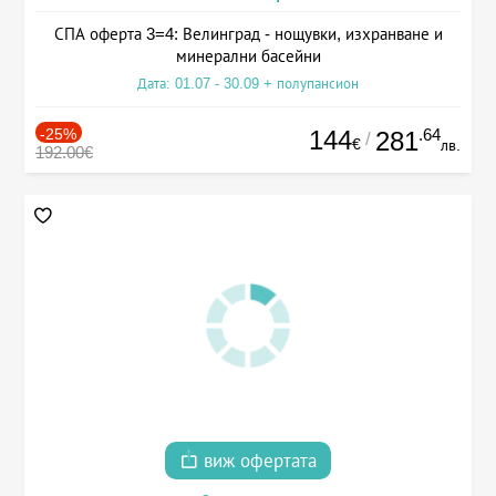
СПА оферта 3=4: Велинград - нощувки, изхранване и
минерални басейни
Дата: 01.07 - 30.09 + полупансион
-25%
144
.64
281
/
€
лв.
192.00€
виж офертата