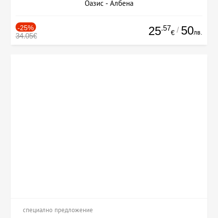
Оазис - Албена
-25%
.57
50
25
/
лв.
€
34.05€
специално предложение