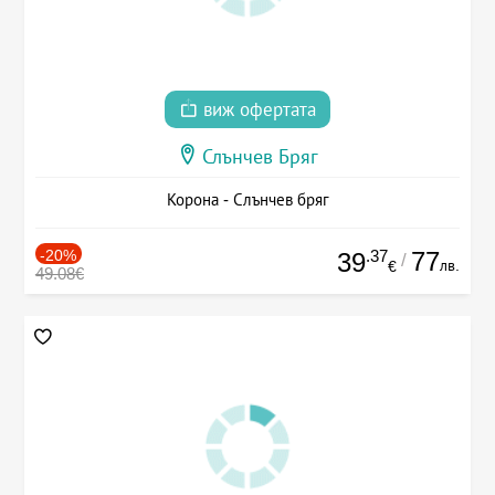
виж офертата
Слънчев Бряг
Корона - Слънчев бряг
-20%
.37
77
39
/
лв.
€
49.08€