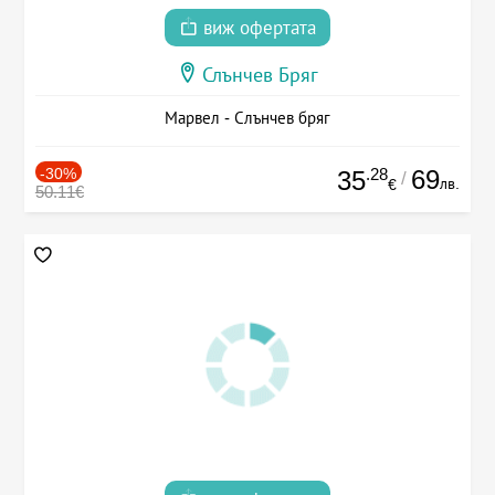
виж офертата
Слънчев Бряг
Марвел - Слънчев бряг
-30%
.28
69
35
/
лв.
€
50.11€