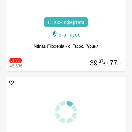
виж офертата
о-в Тасос
Ntinas Filoxenia - о. Тасос, Гърция
-15%
.37
77
39
/
лв.
€
46.53€