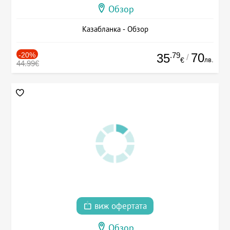
Обзор
Казабланка - Обзор
-20%
.79
70
35
/
лв.
€
44.99€
виж офертата
Обзор