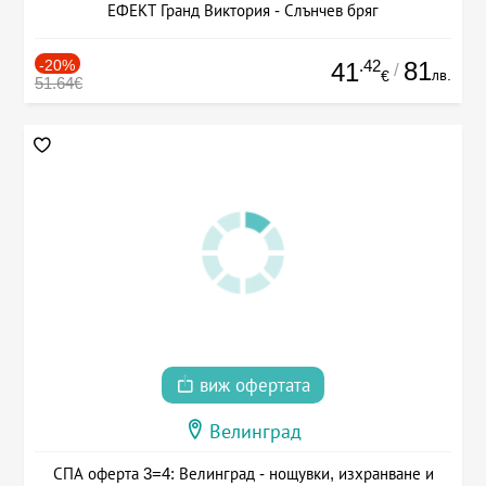
ЕФЕКТ Гранд Виктория - Слънчев бряг
-20%
.42
81
41
/
лв.
€
51.64€
виж офертата
Велинград
СПА оферта 3=4: Велинград - нощувки, изхранване и