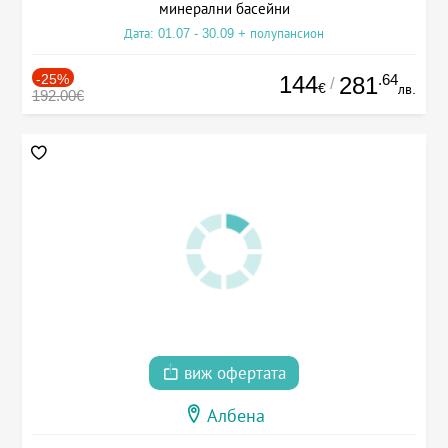
минерални басейни
Дата: 01.07 - 30.09 + полупансион
-25%
144
.64
281
/
€
лв.
192.00€
виж офертата
Албена