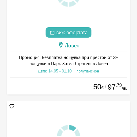
виж офертата
Ловеч
Промоция: Безплатна нощувка при престой от 3+
нощувки в Парк Хотел Стратеш в Ловеч
Дата: 14.05 - 01.10 + полупансион
50
.79
97
/
€
лв.