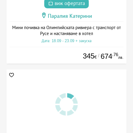
виж офертата
Паралия Катерини
Мини почивка на Олимпийската ривиера с транспорт от
Русе и настаняване в хотел
Дата: 18.09 - 23.09 + закуска
345
.76
674
/
€
лв.