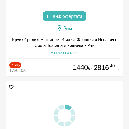
виж офертата
Рим
Круиз Средиземно море: Италия, Франция и Испания с
Costa Toscana и нощувка в Рим
+ пълен пансион
-17%
1440
.40
2816
/
€
лв.
1726.00€