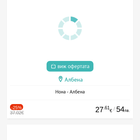
виж офертата
Албена
Нона - Албена
-25%
.61
54
27
/
лв.
€
37.02€