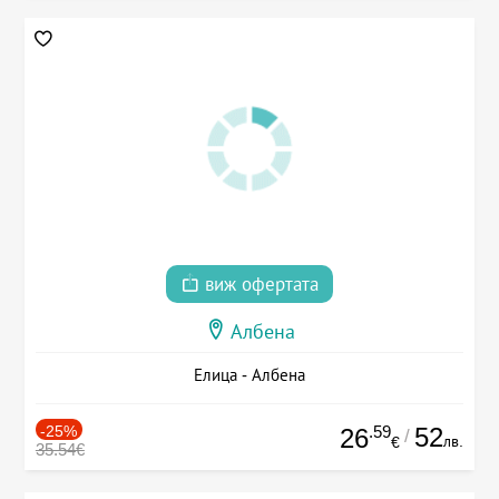
виж офертата
Албена
Елица - Албена
-25%
.59
52
26
/
лв.
€
35.54€