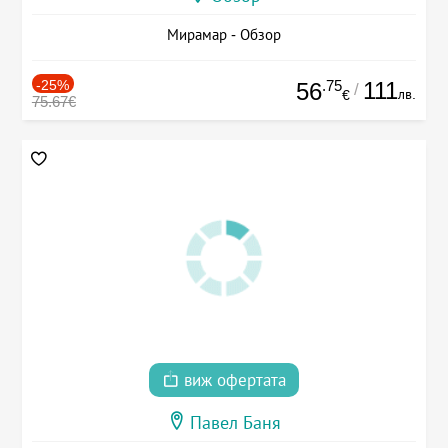
Мирамар - Обзор
-25%
.75
111
56
/
лв.
€
75.67€
виж офертата
Павел Баня