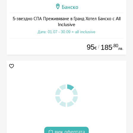
Банско
5-звездно СПА Преживяване в Гранд Хотел Банско с All
Inclusive
Дата: 01.07 - 30.09 + all inclusive
95
.80
185
/
€
лв.
виж офертата