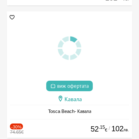
виж офертата
Кавала
Tosca Beach- Кавала
-30%
.15
102
52
/
лв.
€
74.65€