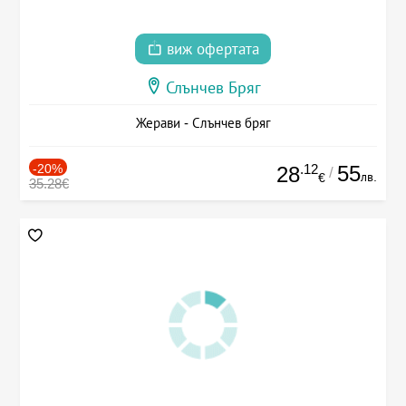
виж офертата
Слънчев Бряг
Жерави - Слънчев бряг
-20%
.12
55
28
/
лв.
€
35.28€