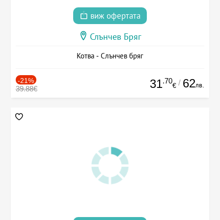
виж офертата
Слънчев Бряг
Котва - Слънчев бряг
-21%
.70
62
31
/
лв.
€
39.88€