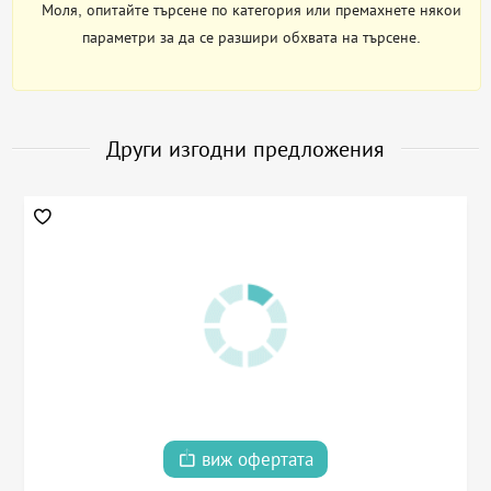
Моля, опитайте търсене по категория или премахнете някои
параметри за да се разшири обхвата на търсене.
Други изгодни предложения
виж офертата