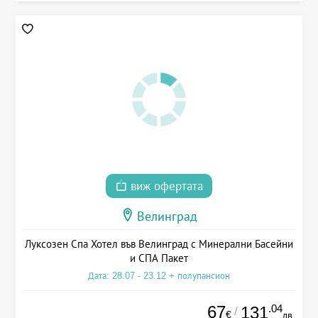
виж офертата
Велинград
Луксозен Спа Хотел във Велинград с Минерални Басейни
и СПА Пакет
Дата: 28.07 - 23.12 + полупансион
67
.04
131
/
€
лв.