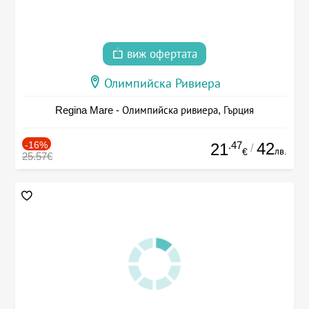
виж офертата
Олимпийска Ривиера
Regina Mare - Олимпийска ривиера, Гърция
-16%
.47
42
21
/
лв.
€
25.57€