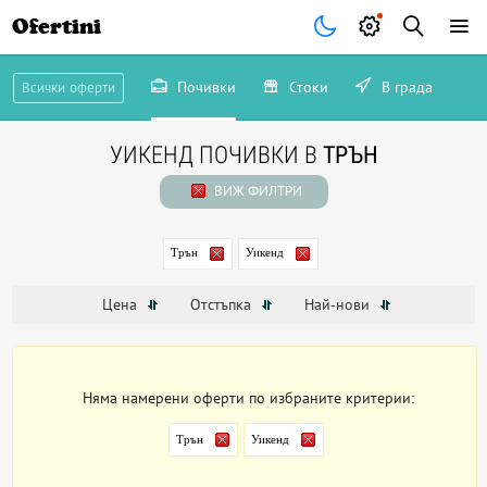
Ofertini
Почивки
Стоки
В града
Всички оферти
УИКЕНД ПОЧИВКИ В
ТРЪН
ВИЖ ФИЛТРИ
Трън
Уикенд
Цена
Отстъпка
Най-нови
Няма намерени оферти по избраните критерии:
Трън
Уикенд