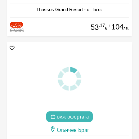
Thassos Grand Resort - о. Тасос
-15%
.17
104
53
/
лв.
€
62.38€
виж офертата
Слънчев Бряг