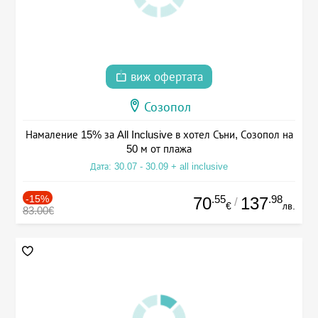
виж офертата
Созопол
Намаление 15% за All Inclusive в хотел Съни, Созопол на
50 м от плажа
Дата: 30.07 - 30.09 + all inclusive
-15%
.55
.98
70
137
/
€
лв.
83.00€