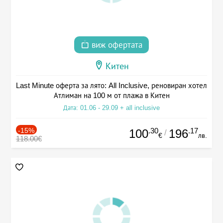
виж офертата
Китен
Last Minute оферта за лято: All Inclusive, реновиран хотел
Атлиман на 100 м от плажа в Китен
Дата: 01.06 - 29.09 + all inclusive
-15%
.30
.17
100
196
/
€
лв.
118.00€