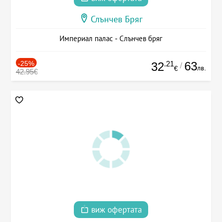
Слънчев Бряг
Империал палас - Слънчев бряг
-25%
.21
63
32
/
лв.
€
42.95€
виж офертата