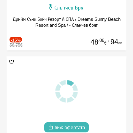
Слънчев Бряг
Дрийм Съни Бийч Резорт § СПА / Dreams Sunny Beach
Resort and Spa / - Слънчев бряг
-15%
.06
94
48
/
лв.
€
56.75€
виж офертата