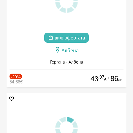
виж офертата
Албена
Гергана - Албена
-20%
.97
86
43
/
лв.
€
54.66€