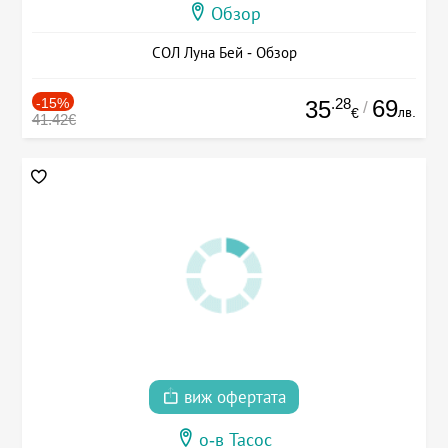
Обзор
СОЛ Луна Бей - Обзор
-15%
.28
69
35
/
лв.
€
41.42€
виж офертата
о-в Тасос