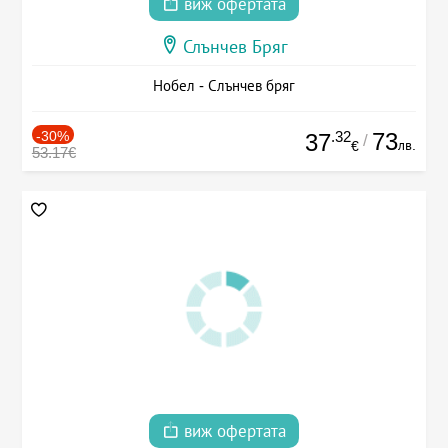
виж офертата
Слънчев Бряг
Нобел - Слънчев бряг
-30%
.32
73
37
/
лв.
€
53.17€
виж офертата