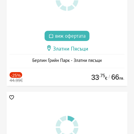
виж офертата
Златни Пясъци
Берлин Грийн Парк - Златни пясъци
-25%
.75
66
33
/
лв.
€
44.99€