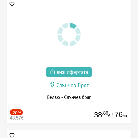
виж офертата
Слънчев Бряг
Белвю - Слънчев бряг
-20%
.86
76
38
/
лв.
€
48.57€