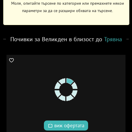
Моля, опитайте търсене по категория или премахнете някои
параметри за да се разшири обхвата на търсене.
Почивки за Великден в близост до
Трявна
виж офертата