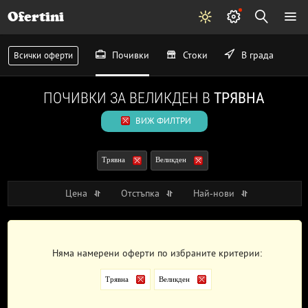
Ofertini
Почивки
Стоки
В града
Всички оферти
ПОЧИВКИ ЗА ВЕЛИКДЕН В
ТРЯВНА
ВИЖ ФИЛТРИ
Трявна
Великден
Цена
Отстъпка
Най-нови
Няма намерени оферти по избраните критерии:
Трявна
Великден