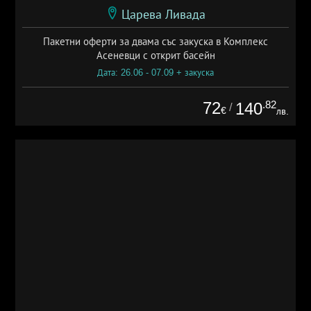
Царева Ливада
Пакетни оферти за двама със закуска в Комплекс
Асеневци с открит басейн
Дата: 26.06 - 07.09 + закуска
72
.82
140
/
€
лв.