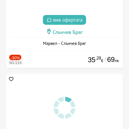
виж офертата
Слънчев Бряг
Марвел - Слънчев бряг
-30%
.28
69
35
/
лв.
€
50.11€