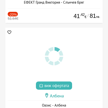
ЕФЕКТ Гранд Виктория - Слънчев бряг
-20%
.42
81
41
/
лв.
€
51.64€
виж офертата
Албена
Оазис - Албена