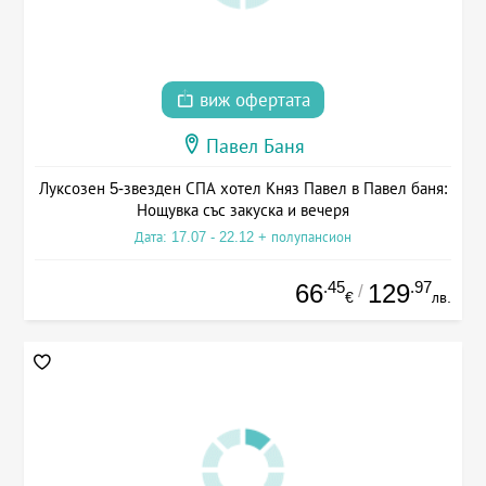
виж офертата
Павел Баня
Луксозен 5-звезден СПА хотел Княз Павел в Павел баня:
Нощувка със закуска и вечеря
Дата: 17.07 - 22.12 + полупансион
.45
.97
66
129
/
€
лв.