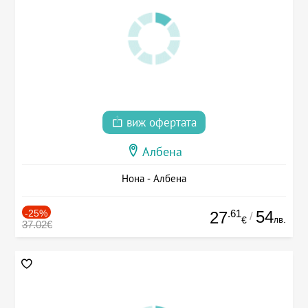
виж офертата
Албена
Нона - Албена
-25%
.61
54
27
/
лв.
€
37.02€