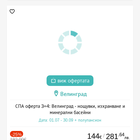
виж офертата
Велинград
СПА оферта 3=4: Велинград - нощувки, изхранване и
минерални басейни
Дата: 01.07 - 30.09 + полупансион
-25%
144
.64
281
/
€
лв.
192.00€