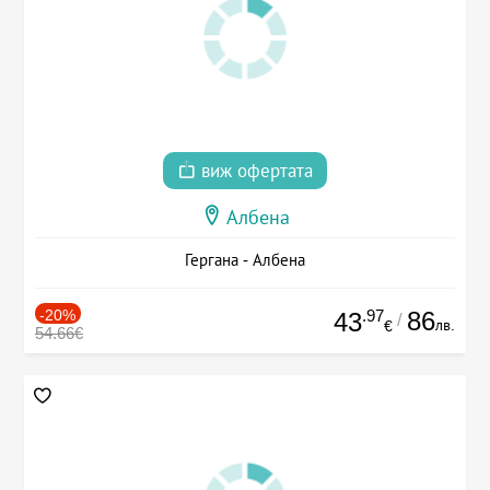
виж офертата
Албена
Гергана - Албена
-20%
.97
86
43
/
лв.
€
54.66€