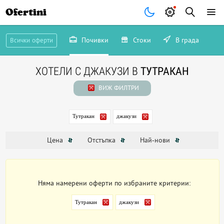
Ofertini
Почивки
Стоки
В града
Всички оферти
ХОТЕЛИ С ДЖАКУЗИ В
ТУТРАКАН
ВИЖ ФИЛТРИ
Тутракан
джакузи
Цена
Отстъпка
Най-нови
Няма намерени оферти по избраните критерии:
Тутракан
джакузи