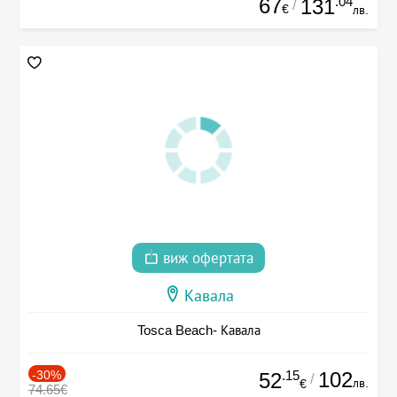
67
.04
131
/
€
лв.
виж офертата
Кавала
Tosca Beach- Кавала
-30%
.15
102
52
/
лв.
€
74.65€