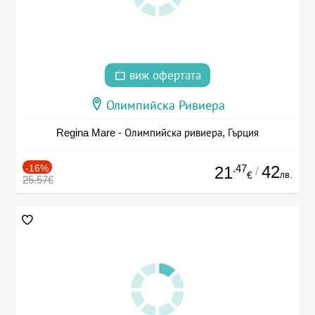
виж офертата
Олимпийска Ривиера
Regina Mare - Олимпийска ривиера, Гърция
-16%
.47
42
21
/
лв.
€
25.57€