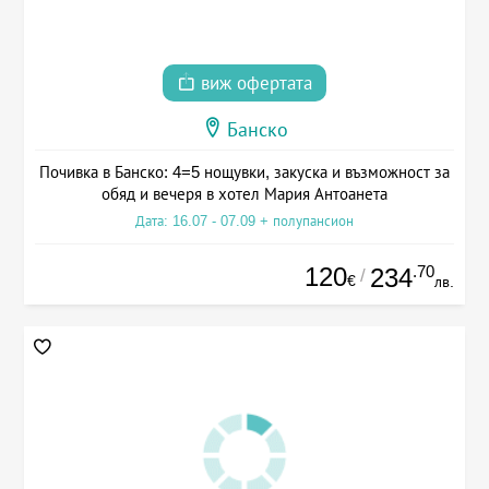
виж офертата
Банско
Почивка в Банско: 4=5 нощувки, закуска и възможност за
обяд и вечеря в хотел Мария Антоанета
Дата: 16.07 - 07.09 + полупансион
120
.70
234
/
€
лв.