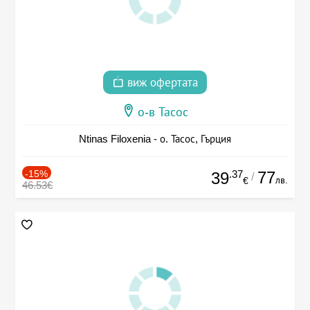
виж офертата
о-в Тасос
Ntinas Filoxenia - о. Тасос, Гърция
-15%
.37
77
39
/
лв.
€
46.53€