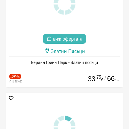
виж офертата
Златни Пясъци
Берлин Грийн Парк - Златни пясъци
-25%
.75
66
33
/
лв.
€
44.99€