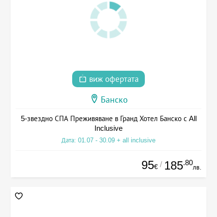
виж офертата
Банско
5-звездно СПА Преживяване в Гранд Хотел Банско с All
Inclusive
Дата: 01.07 - 30.09 + all inclusive
95
.80
185
/
€
лв.