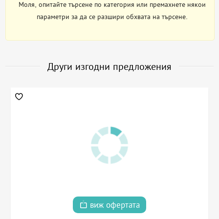
Моля, опитайте търсене по категория или премахнете някои
параметри за да се разшири обхвата на търсене.
Други изгодни предложения
виж офертата