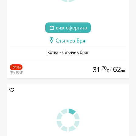
виж офертата
Слънчев Бряг
Котва - Слънчев бряг
-21%
.70
62
31
/
лв.
€
39.88€