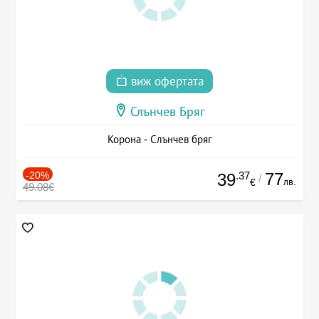
виж офертата
Слънчев Бряг
Корона - Слънчев бряг
-20%
.37
77
39
/
лв.
€
49.08€