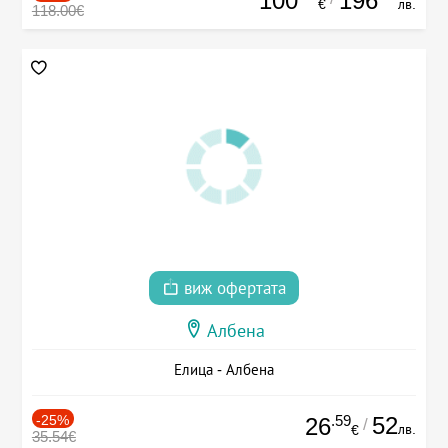
100
196
€
лв.
118.00€
виж офертата
Албена
Елица - Албена
-25%
.59
52
26
/
лв.
€
35.54€