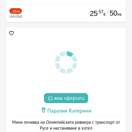
-25%
.57
50
25
/
лв.
€
34.05€
виж офертата
Паралия Катерини
Мини почивка на Олимпийската ривиера с транспорт от
Русе и настаняване в хотел