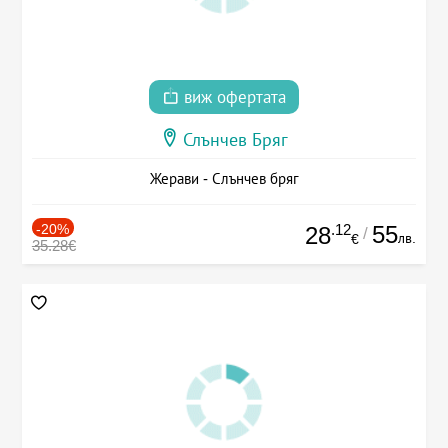
виж офертата
Слънчев Бряг
Жерави - Слънчев бряг
-20%
.12
55
28
/
лв.
€
35.28€