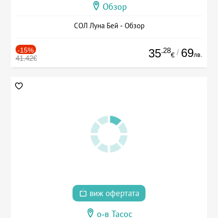
Обзор
СОЛ Луна Бей - Обзор
-15%
.28
69
35
/
лв.
€
41.42€
виж офертата
о-в Тасос