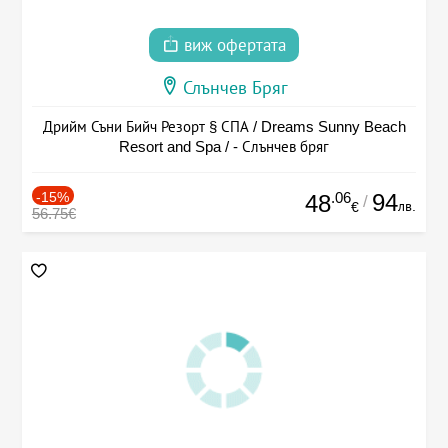
виж офертата
Слънчев Бряг
Дрийм Съни Бийч Резорт § СПА / Dreams Sunny Beach
Resort and Spa / - Слънчев бряг
-15%
.06
94
48
/
лв.
€
56.75€