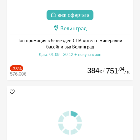
виж офертата
Велинград
Топ промоция в 5-звезден СПА хотел с минерални
басейни във Велинград
Дата: 01.09 - 20.12 + полупансион
-33%
384
.04
751
/
€
лв.
576.00€