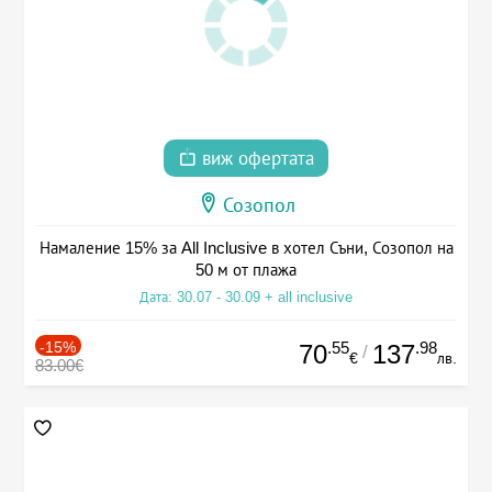
виж офертата
Созопол
Намаление 15% за All Inclusive в хотел Съни, Созопол на
50 м от плажа
Дата: 30.07 - 30.09 + all inclusive
-15%
.55
.98
70
137
/
€
лв.
83.00€