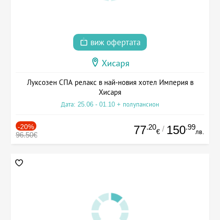
виж офертата
Хисаря
Луксозен СПА релакс в най-новия хотел Империя в
Хисаря
Дата: 25.06 - 01.10 + полупансион
-20%
.20
.99
77
150
/
€
лв.
96.50€