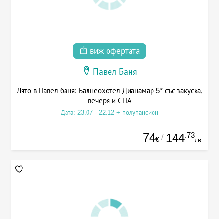
виж офертата
Павел Баня
Лято в Павел баня: Балнеохотел Дианамар 5* със закуска,
вечеря и СПА
Дата: 23.07 - 22.12 + полупансион
74
.73
144
/
€
лв.