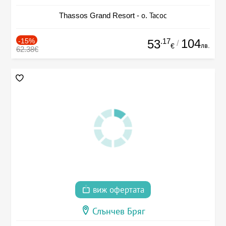
Thassos Grand Resort - о. Тасос
-15%
.17
104
53
/
лв.
€
62.38€
виж офертата
Слънчев Бряг