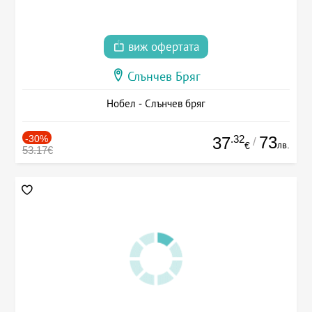
виж офертата
Слънчев Бряг
Нобел - Слънчев бряг
-30%
.32
73
37
/
лв.
€
53.17€