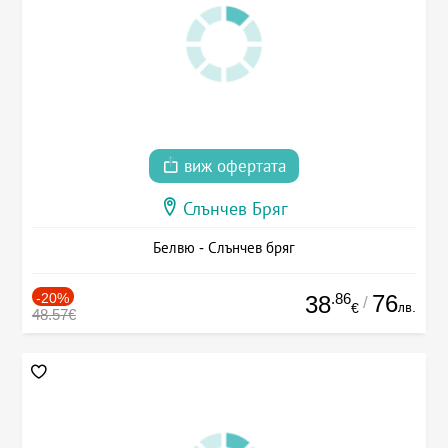
виж офертата
Слънчев Бряг
Белвю - Слънчев бряг
-20%
.86
76
38
/
лв.
€
48.57€