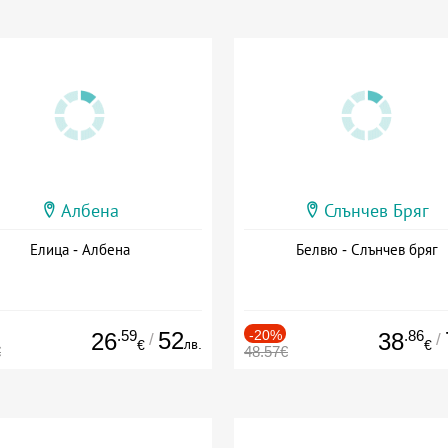
Албена
Слънчев Бряг
Елица - Албена
Белвю - Слънчев бряг
.59
52
-20%
.86
26
38
/
/
лв.
€
€
€
48.57€