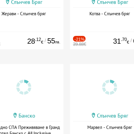
Слънчев Бряг
Слънчев Бряг
Жерави - Слънчев бряг
Котва - Слънчев бряг
.12
55
-21%
.70
28
31
/
/
лв.
€
€
€
39.88€
Банско
Слънчев Бряг
здно СПА Преживяване в Гранд
Марвел - Слънчев бряг
отел Банско с All Inclusive