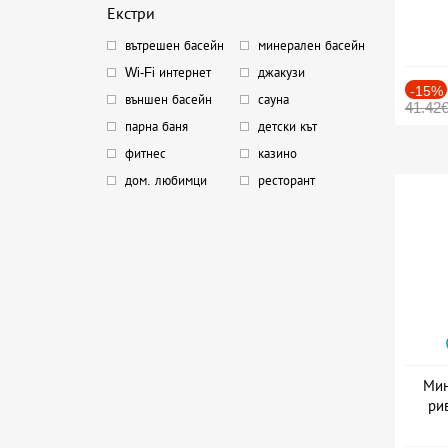
Екстри
вътрешен басейн
минерален басейн
Wi-Fi интернет
джакузи
-15%
външен басейн
сауна
41.42
парна баня
детски кът
фитнес
казино
дом. любимци
ресторант
Мин
ри