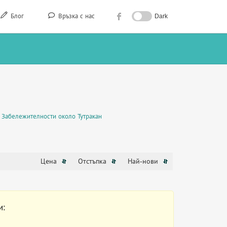
Блог
Връзка с нас
Dark
Забележителности около Тутракан
Цена
Отстъпка
Най-нови
и: