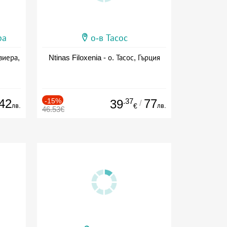
ра
о-в Тасос
виера,
Ntinas Filoxenia - о. Тасос, Гърция
42
-15%
.37
77
39
/
лв.
лв.
€
46.53€