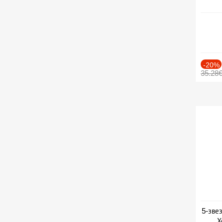
-20%
35.28
5-зве
Х