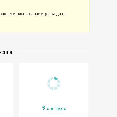
махнете някои параметри за да се
жения
о-в Тасос