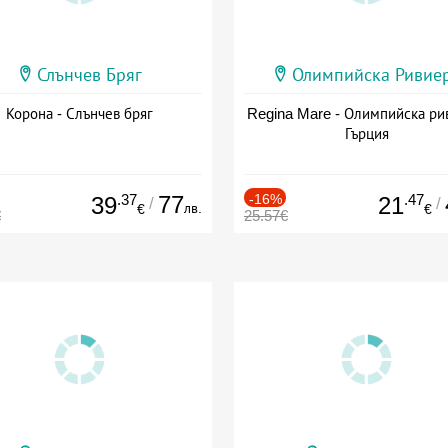
Слънчев Бряг
Олимпийска Ривие
Корона - Слънчев бряг
Regina Mare - Олимпийска ри
Гърция
.37
77
-16%
.47
39
21
/
/
лв.
€
€
€
25.57€