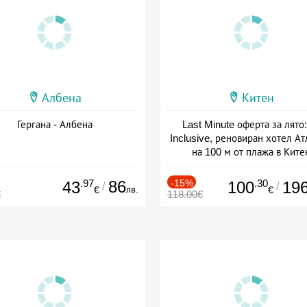
Албена
Китен
Гергана - Албена
Last Minute оферта за лято: 
Inclusive, реновиран хотел А
на 100 м от плажа в Ките
Дата: 01.06 - 29.09 + all inclus
.97
86
-15%
.30
43
100
19
/
/
лв.
€
€
€
118.00€