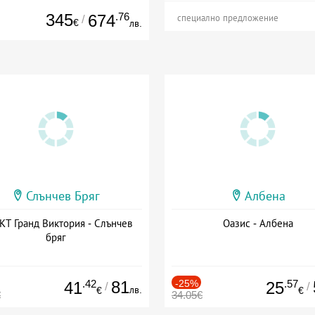
345
.76
674
/
специално предложение
€
лв.
Слънчев Бряг
Албена
Т Гранд Виктория - Слънчев
Оазис - Албена
бряг
.42
81
-25%
.57
41
25
/
/
лв.
€
€
€
34.05€