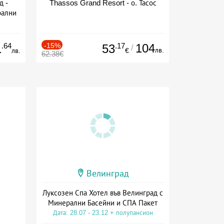
д -
Thassos Grand Resort - о. Тасос
рални
сион
.64
-15%
.17
104
1
53
/
лв.
лв.
€
62.38€
Велинград
Луксозен Спа Хотел във Велинград с
Минерални Басейни и СПА Пакет
Дата: 28.07 - 23.12 + полупансион