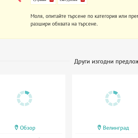
Моля, опитайте търсене по категория или пре
разшири обхвата на търсене.
Други изгодни предло
Обзор
Велинград