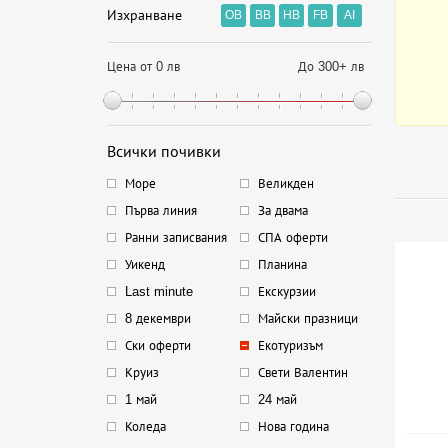
Изхранване
OB
BB
HB
FB
AI
Цена от 0 лв
До 300+ лв
Всички почивки
Море
Великден
Първа линия
За двама
Ранни записвания
СПА оферти
Уикенд
Планина
Last minute
Екскурзии
8 декември
Майски празници
Ски оферти
Екотуризъм
Круиз
Свети Валентин
1 май
24 май
Коледа
Нова година