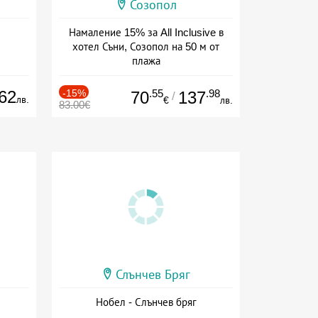
Созопол
Намаление 15% за All Inclusive в
хотел Съни, Созопол на 50 м от
плажа
Дата: 30.07 - 30.09 + all inclusive
62
-15%
.55
.98
70
137
/
лв.
€
лв.
83.00€
Слънчев Бряг
Нобел - Слънчев бряг