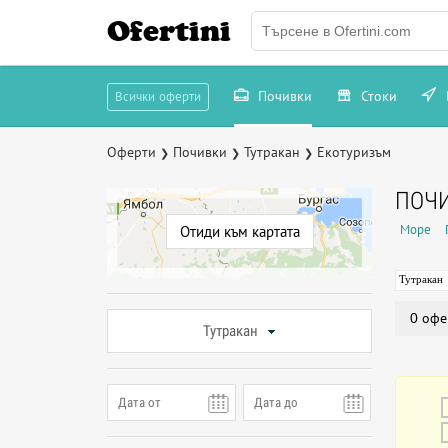
Ofertini
Почивки
Стоки
Всички оферти
Оферти
Почивки
Тутракан
Екотуризъм
❯
❯
❯
ПОЧИ
Море
Отиди към картата
Тутракан
0 офе
Тутракан