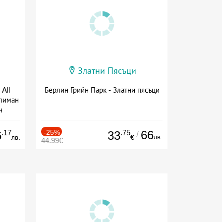
Златни Пясъци
All
Берлин Грийн Парк - Златни пясъци
тлиман
н
ive
.17
-25%
.75
66
6
33
/
лв.
лв.
€
44.99€