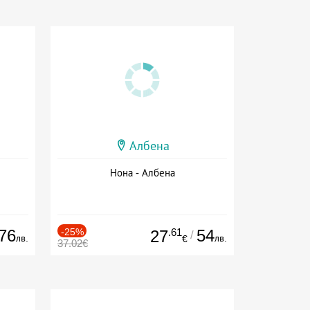
Албена
Нона - Албена
76
-25%
.61
54
27
/
лв.
лв.
€
37.02€