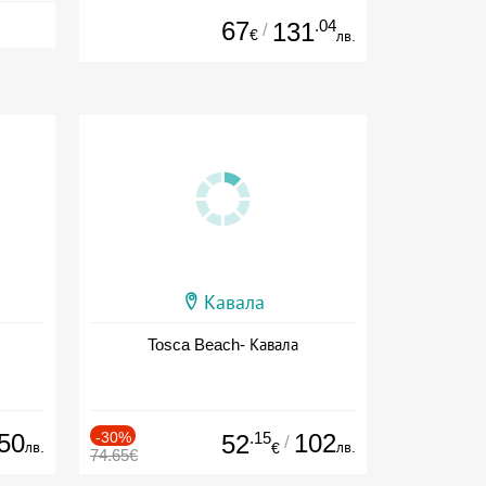
67
.04
131
/
€
лв.
Кавала
Tosca Beach- Кавала
50
-30%
.15
102
52
/
лв.
лв.
€
74.65€