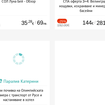
СОЛ Луна Бей - Обзор
СПА оферта 3=4: Велингра
нощувки, изхранване и мине
басейни
Дата: 01.07 - 30.09 + полупан
.28
69
-25%
144
35
28
/
/
лв.
€
€
€
192.00€
Паралия Катерини
и почивка на Олимпийската
виера с транспорт от Русе и
настаняване в хотел
Дата: 18.09 - 23.09 + закуска