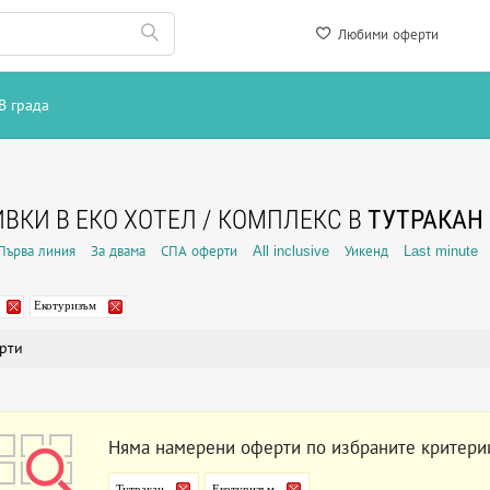
Любими оферти
В града
ВКИ В ЕКО ХОТЕЛ / КОМПЛЕКС В
ТУТРАКАН
Първа линия
За двама
СПА оферти
All inclusive
Уикенд
Last minute
Екотуризъм
рти
Няма намерени оферти по избраните критери
Тутракан
Екотуризъм