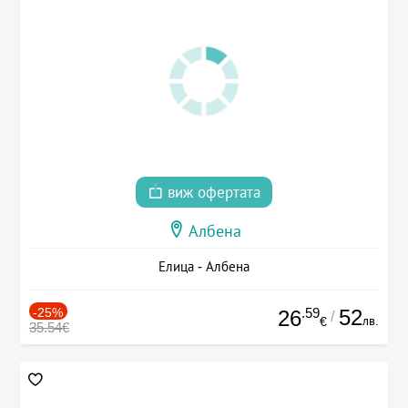
виж офертата
Албена
Елица - Албена
-25%
.59
52
26
/
лв.
€
35.54€