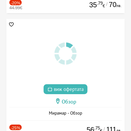
-20%
.79
70
35
/
лв.
€
44.99€
виж офертата
Обзор
Мирамар - Обзор
-25%
.75
111
56
/
лв.
€