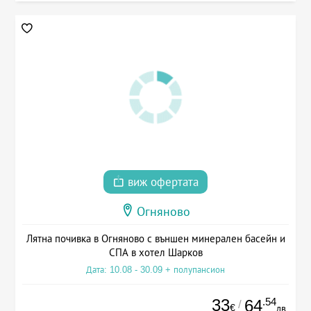
виж офертата
Огняново
Лятна почивка в Огняново с външен минерален басейн и
СПА в хотел Шарков
Дата: 10.08 - 30.09 + полупансион
33
.54
64
/
€
лв.