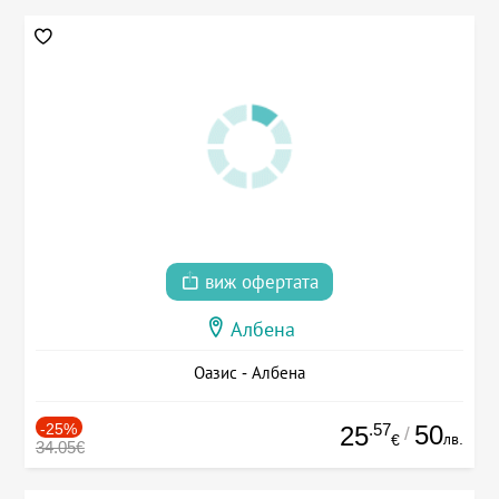
виж офертата
Албена
Оазис - Албена
-25%
.57
50
25
/
лв.
€
34.05€