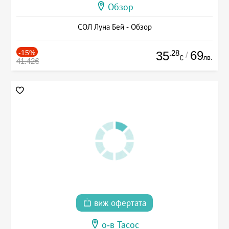
Обзор
СОЛ Луна Бей - Обзор
-15%
.28
69
35
/
лв.
€
41.42€
виж офертата
о-в Тасос