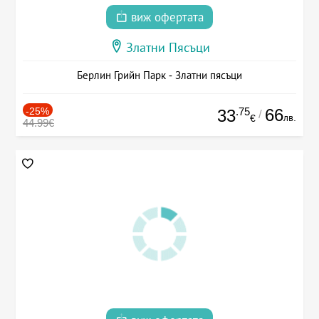
виж офертата
Златни Пясъци
Берлин Грийн Парк - Златни пясъци
-25%
.75
66
33
/
лв.
€
44.99€