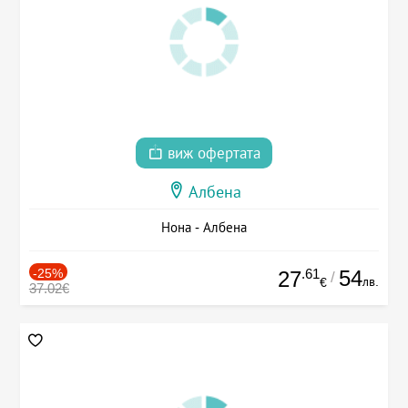
виж офертата
Албена
Нона - Албена
-25%
.61
54
27
/
лв.
€
37.02€