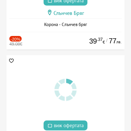
виж офертата
Слънчев Бряг
Корона - Слънчев бряг
-20%
.37
77
39
/
лв.
€
49.08€
виж офертата