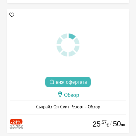
виж офертата
Обзор
Сънрайз Ол Суит Резорт - Обзор
-24%
.57
50
25
/
лв.
€
33.75€