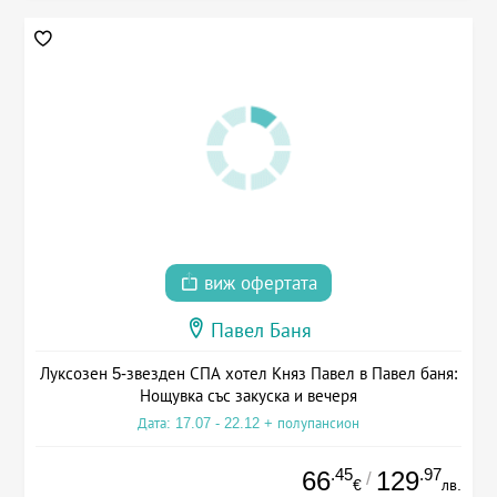
виж офертата
Павел Баня
Луксозен 5-звезден СПА хотел Княз Павел в Павел баня:
Нощувка със закуска и вечеря
Дата: 17.07 - 22.12 + полупансион
.45
.97
66
129
/
€
лв.