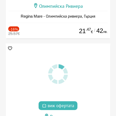
Олимпийска Ривиера
Regina Mare - Олимпийска ривиера, Гърция
-16%
.47
42
21
/
лв.
€
25.57€
виж офертата