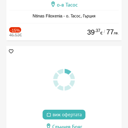
о-в Тасос
Ntinas Filoxenia - о. Тасос, Гърция
-15%
.37
77
39
/
лв.
€
46.53€
виж офертата
Слънчев Бряг