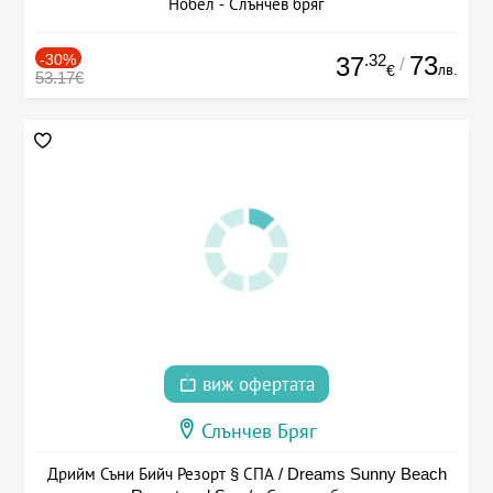
Нобел - Слънчев бряг
-30%
.32
73
37
/
лв.
€
53.17€
виж офертата
Слънчев Бряг
Дрийм Съни Бийч Резорт § СПА / Dreams Sunny Beach