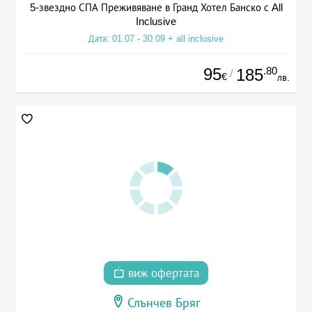
5-звездно СПА Преживяване в Гранд Хотел Банско с All
Inclusive
Дата: 01.07 - 30.09 + all inclusive
95
.80
185
/
€
лв.
виж офертата
Слънчев Бряг