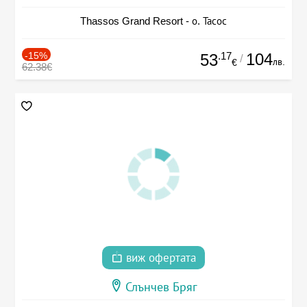
Thassos Grand Resort - о. Тасос
-15%
.17
104
53
/
лв.
€
62.38€
виж офертата
Слънчев Бряг