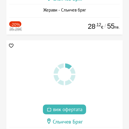
Жерави - Слънчев бряг
-20%
.12
55
28
/
лв.
€
35.28€
виж офертата
Слънчев Бряг