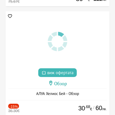
75.67€
виж офертата
Обзор
АЛУА Хелиос Бей - Обзор
-15%
.68
60
30
/
лв.
€
36.30€