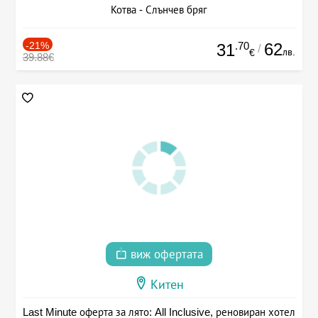
Котва - Слънчев бряг
-21%
.70
62
31
/
лв.
€
39.88€
виж офертата
Китен
Last Minute оферта за лято: All Inclusive, реновиран хотел