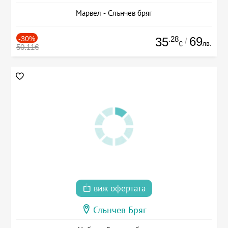
Марвел - Слънчев бряг
-30%
.28
69
35
/
лв.
€
50.11€
виж офертата
Слънчев Бряг