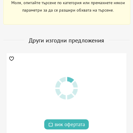
Моля, опитайте търсене по категория или премахнете някои
параметри за да се разшири обхвата на търсене.
Други изгодни предложения
виж офертата