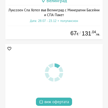
Велинград
Луксозен Спа Хотел във Велинград с Минерални Басейни
и СПА Пакет
Дата: 28.07 - 23.12 + полупансион
67
.04
131
/
€
лв.
виж офертата