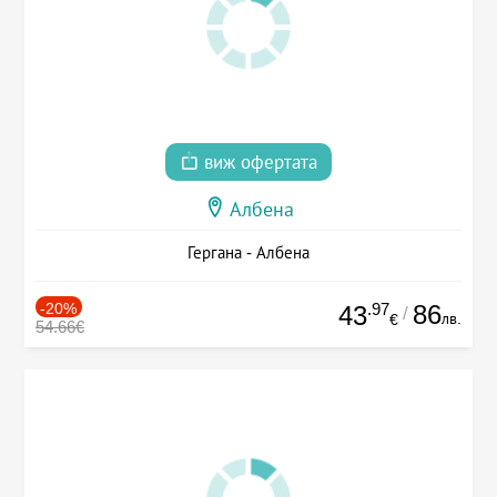
виж офертата
Албена
Гергана - Албена
-20%
.97
86
43
/
лв.
€
54.66€