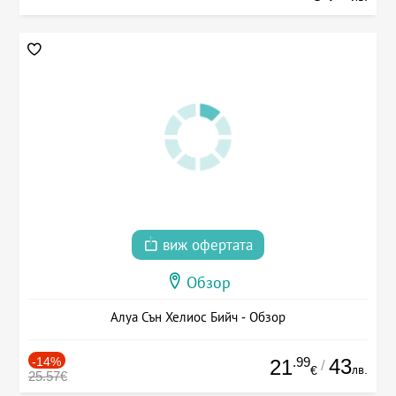
виж офертата
Обзор
Алуа Сън Хелиос Бийч - Обзор
-14%
.99
43
21
/
лв.
€
25.57€