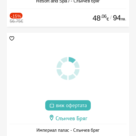
Resort and Spa / - Слънчев бряг
-15%
.06
94
48
/
лв.
€
56.75€
виж офертата
Слънчев Бряг
Империал палас - Слънчев бряг