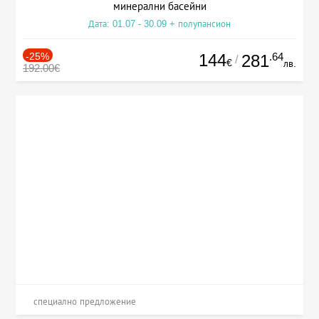
минерални басейни
Дата: 01.07 - 30.09 + полупансион
-25%
144
.64
281
/
€
лв.
192.00€
специално предложение