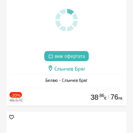
виж офертата
Слънчев Бряг
Белвю - Слънчев бряг
-20%
.86
76
38
/
лв.
€
48.57€