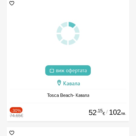
виж офертата
Кавала
Tosca Beach- Кавала
-30%
.15
102
52
/
лв.
€
74.65€