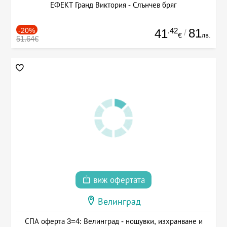
ЕФЕКТ Гранд Виктория - Слънчев бряг
-20%
.42
81
41
/
лв.
€
51.64€
виж офертата
Велинград
СПА оферта 3=4: Велинград - нощувки, изхранване и