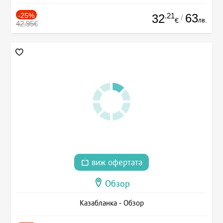
-25%
.21
63
32
/
лв.
€
42.95€
виж офертата
Обзор
Казабланка - Обзор