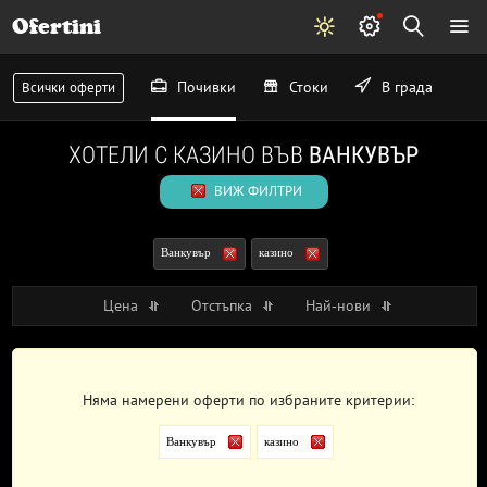
Ofertini
Почивки
Стоки
В града
Всички оферти
ХОТЕЛИ С КАЗИНО ВЪВ
ВАНКУВЪР
ВИЖ ФИЛТРИ
Ванкувър
казино
Цена
Отстъпка
Най-нови
Няма намерени оферти по избраните критерии:
Ванкувър
казино