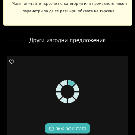
Моля, опитайте търсене по категория или премахнете някои
параметри за да се разшири обхвата на търсене.
Други изгодни предложения
виж офертата