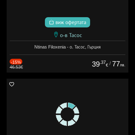
виж офертата
о-в Тасос
Ntinas Filoxenia - о. Тасос, Гърция
-15%
.37
77
39
/
лв.
€
46.53€