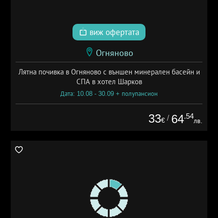
виж офертата
Огняново
Лятна почивка в Огняново с външен минерален басейн и
СПА в хотел Шарков
Дата: 10.08 - 30.09 + полупансион
33
.54
64
/
€
лв.