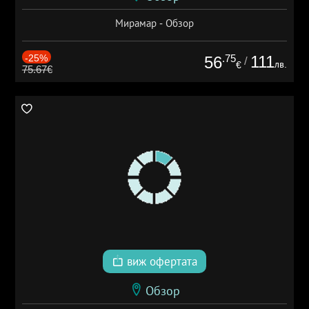
Мирамар - Обзор
-25%
.75
111
56
/
лв.
€
75.67€
виж офертата
Обзор