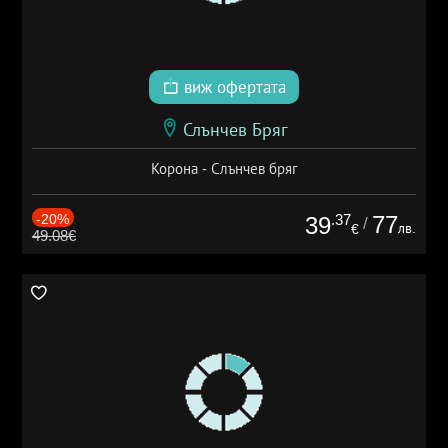
виж офертата
Слънчев Бряг
Корона - Слънчев бряг
-20%
.37
77
39
/
лв.
€
49.08€