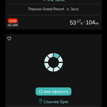
Thassos Grand Resort - о. Тасос
-15%
.17
104
53
/
лв.
€
62.38€
виж офертата
Слънчев Бряг