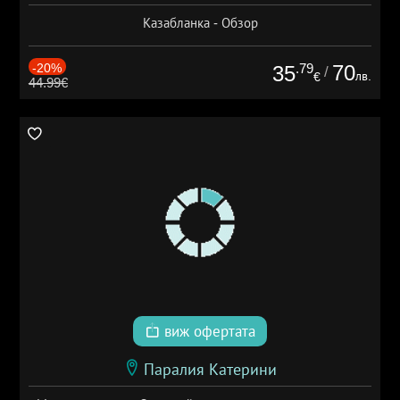
Казабланка - Обзор
-20%
.79
70
35
/
лв.
€
44.99€
виж офертата
Паралия Катерини