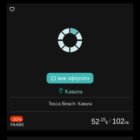
виж офертата
Кавала
Tosca Beach- Кавала
-30%
.15
102
52
/
лв.
€
74.65€