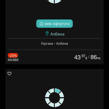
виж офертата
Албена
Гергана - Албена
-20%
.97
86
43
/
лв.
€
54.66€