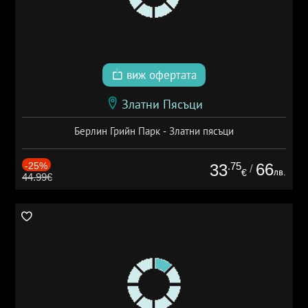
виж офертата
Златни Пясъци
Берлин Грийн Парк - Златни пясъци
-25%
.75
66
33
/
лв.
€
44.99€