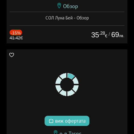
Обзор
СОЛ Луна Бей - Обзор
-15%
.28
69
35
/
лв.
€
41.42€
виж офертата
о-в Тасос