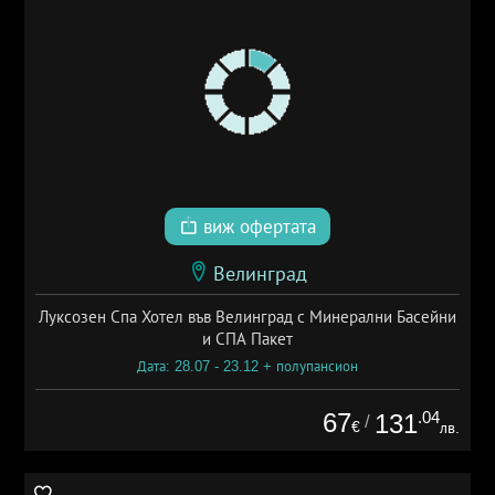
виж офертата
Велинград
Луксозен Спа Хотел във Велинград с Минерални Басейни
и СПА Пакет
Дата: 28.07 - 23.12 + полупансион
67
.04
131
/
€
лв.