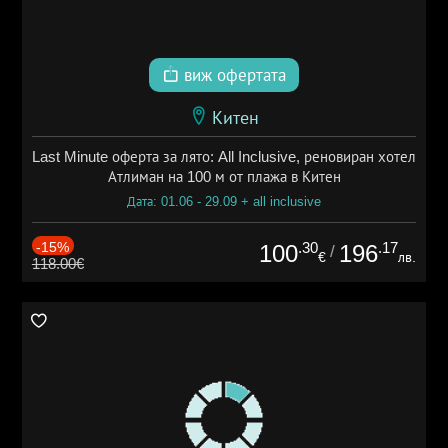
виж офертата
Китен
Last Minute оферта за лято: All Inclusive, реновиран хотел
Атлиман на 100 м от плажа в Китен
Дата: 01.06 - 29.09 + all inclusive
-15%
.30
.17
100
196
/
€
лв.
118.00€