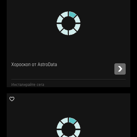
Хороскоп от AstroData
Инсталирайте сега