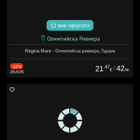
виж офертата
Олимпийска Ривиера
Regina Mare - Олимпийска ривиера, Гърция
-16%
.47
42
21
/
лв.
€
25.57€