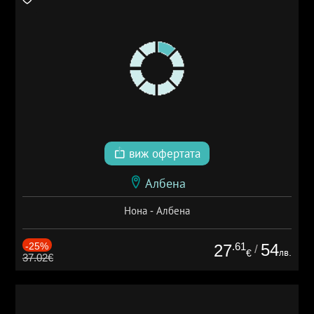
виж офертата
Албена
Нона - Албена
-25%
.61
54
27
/
лв.
€
37.02€