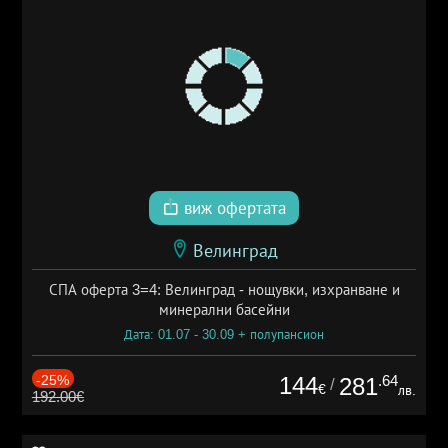
виж офертата
Велинград
СПА оферта 3=4: Велинград - нощувки, изхранване и
минерални басейни
Дата: 01.07 - 30.09 + полупансион
-25%
144
.64
281
/
€
лв.
192.00€