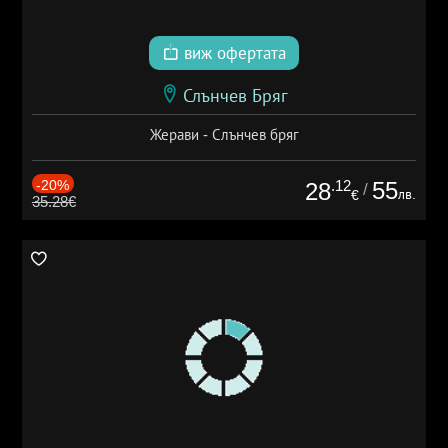
виж офертата
Слънчев Бряг
Жерави - Слънчев бряг
-20%
.12
55
28
/
лв.
€
35.28€