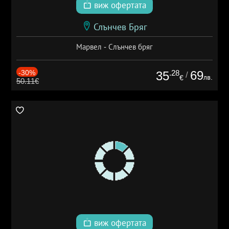
виж офертата
Слънчев Бряг
Марвел - Слънчев бряг
-30%
.28
69
35
/
лв.
€
50.11€
виж офертата