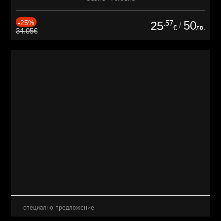
-25%
.57
50
25
/
лв.
€
34.05€
специално предложение