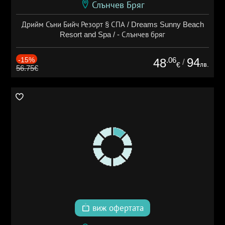
Слънчев Бряг
Дрийм Съни Бийч Резорт § СПА / Dreams Sunny Beach
Resort and Spa / - Слънчев бряг
-15%
.06
94
48
/
лв.
€
56.75€
виж офертата