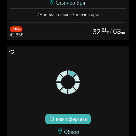
Слънчев Бряг
Империал палас - Слънчев бряг
-25%
.21
63
32
/
лв.
€
42.95€
виж офертата
Обзор