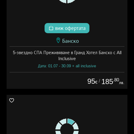
виж офертата
Банско
5-звездно СПА Преживяване в Гранд Хотел Банско с All
Inclusive
Дата: 01.07 - 30.09 + all inclusive
95
.80
185
/
€
лв.