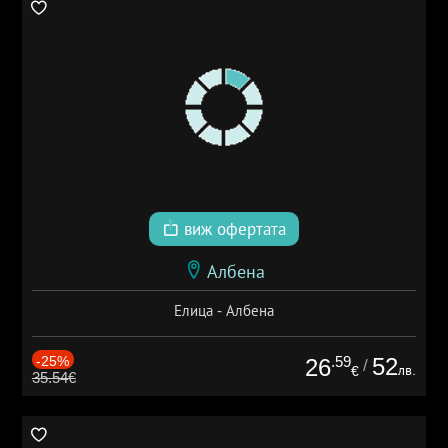
виж офертата
Албена
Елица - Албена
-25%
.59
52
26
/
лв.
€
35.54€