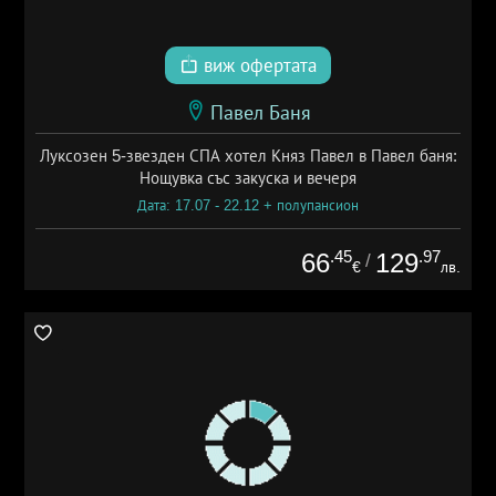
виж офертата
Павел Баня
Луксозен 5-звезден СПА хотел Княз Павел в Павел баня:
Нощувка със закуска и вечеря
Дата: 17.07 - 22.12 + полупансион
.45
.97
66
129
/
€
лв.