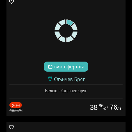
виж офертата
Слънчев Бряг
Белвю - Слънчев бряг
-20%
.86
76
38
/
лв.
€
48.57€