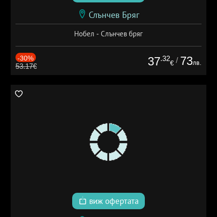
Слънчев Бряг
Нобел - Слънчев бряг
-30%
.32
73
37
/
лв.
€
53.17€
виж офертата