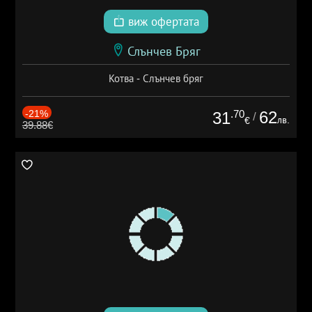
виж офертата
Слънчев Бряг
Котва - Слънчев бряг
-21%
.70
62
31
/
лв.
€
39.88€