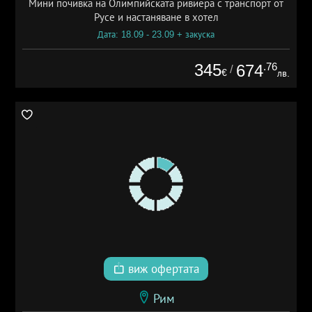
Мини почивка на Олимпийската ривиера с транспорт от
Русе и настаняване в хотел
Дата: 18.09 - 23.09 + закуска
345
.76
674
/
€
лв.
виж офертата
Рим