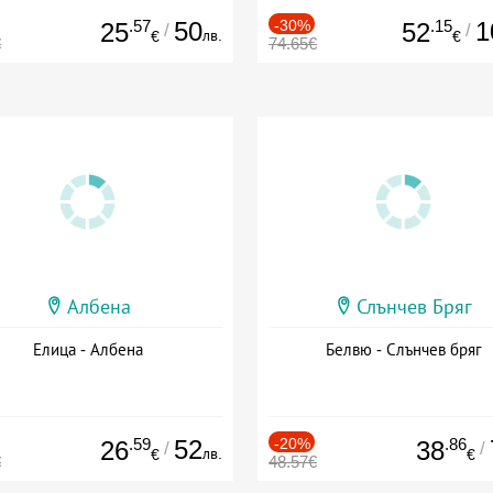
.57
50
-30%
.15
1
25
52
/
/
лв.
€
€
€
74.65€
Албена
Слънчев Бряг
Елица - Албена
Белвю - Слънчев бряг
.59
52
-20%
.86
26
38
/
/
лв.
€
€
€
48.57€