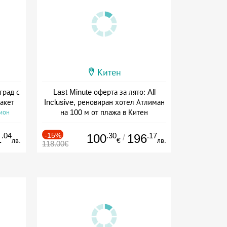
Китен
град с
Last Minute оферта за лято: All
акет
Inclusive, реновиран хотел Атлиман
на 100 м от плажа в Китен
сион
Дата: 01.06 - 29.09 + all inclusive
.04
-15%
.30
.17
1
100
196
/
лв.
€
лв.
118.00€