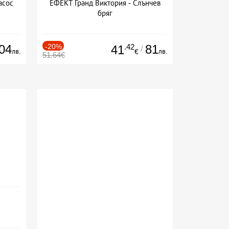
асос
ЕФЕКТ Гранд Виктория - Слънчев
бряг
04
-20%
.42
81
41
/
лв.
лв.
€
51.64€