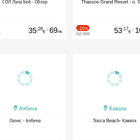
СОЛ Луна Бей - Обзор
Thassos Grand Resort - о. Т
.28
69
-15%
.17
1
35
53
/
/
лв.
€
€
€
62.38€
Албена
Кавала
Оазис - Албена
Tosca Beach- Кавала