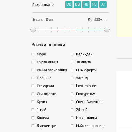
Изхранване
OB
BB
HB
FB
AI
Цена от 0 лв
До 300+ лв
Всички почивки
Море
Великден
Първа линия
За двама
Ранни записвания
СПА оферти
Планина
Уикенд
Екскурзии
Last minute
Ски оферти
Екотуризъм
Круиз
Свети Валентин
1 май
24 май
Коледа
Нова година
8 декември
Майски празници