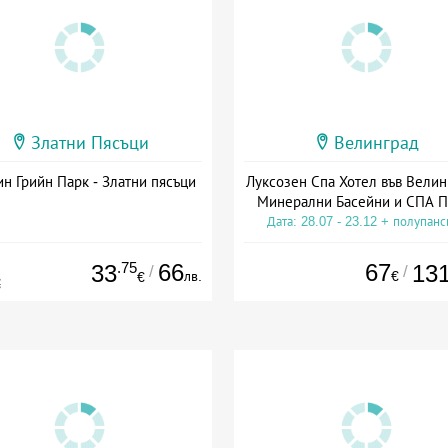
Златни Пясъци
Велинград
н Грийн Парк - Златни пясъци
Луксозен Спа Хотел във Велин
Минерални Басейни и СПА П
Дата: 28.07 - 23.12 + полупан
.75
66
67
33
13
/
/
лв.
€
€
€