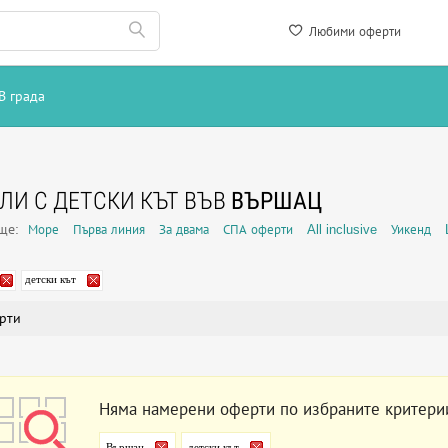
Любими оферти
В града
ЛИ С ДЕТСКИ КЪТ ВЪВ
ВЪРШАЦ
още:
Море
Първа линия
За двама
СПА оферти
All inclusive
Уикенд
детски кът
рти
Няма намерени оферти по избраните критери
Вършац
детски кът