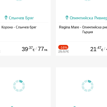
Слънчев Бряг
Олимпийска Ривие
Корона - Слънчев бряг
Regina Mare - Олимпийска ри
Гърция
.37
77
-16%
.47
39
21
/
/
лв.
€
€
€
25.57€