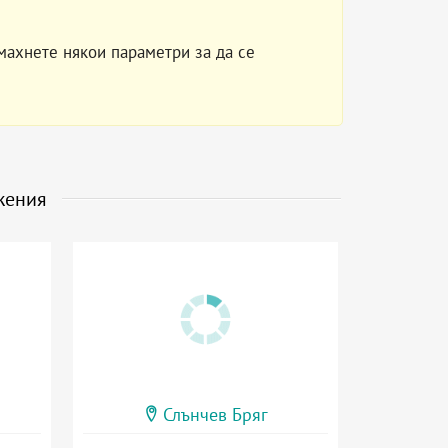
махнете някои параметри за да се
жения
Слънчев Бряг