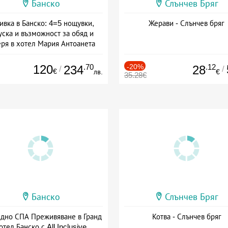
Банско
Слънчев Бряг
ивка в Банско: 4=5 нощувки,
Жерави - Слънчев бряг
уска и възможност за обяд и
еря в хотел Мария Антоанета
а: 16.07 - 07.09 + полупансион
120
.70
-20%
.12
234
28
/
/
€
лв.
€
35.28€
Банско
Слънчев Бряг
здно СПА Преживяване в Гранд
Котва - Слънчев бряг
отел Банско с All Inclusive