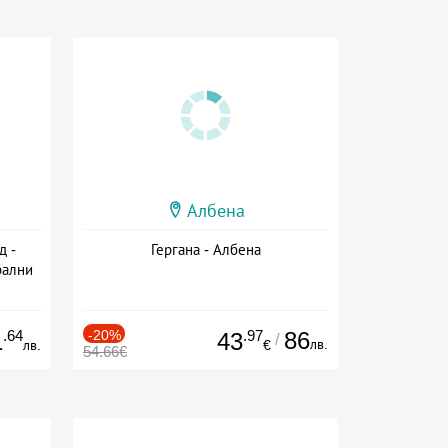
Албена
д -
Гергана - Албена
рални
сион
.64
-20%
.97
86
1
43
/
лв.
лв.
€
54.66€