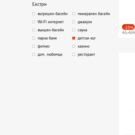
Екстри
вътрешен басейн
минерален басейн
Wi-Fi интернет
джакузи
-15%
външен басейн
сауна
41.42
парна баня
детски кът
фитнес
казино
дом. любимци
ресторант