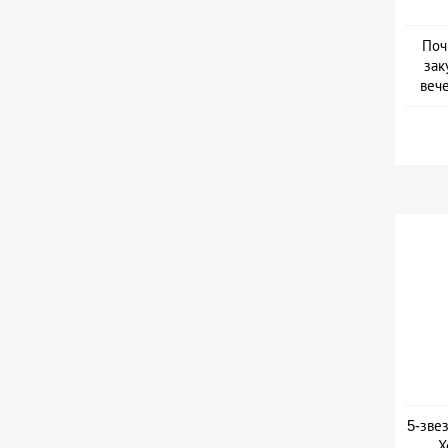
Поч
зак
веч
Дат
5-зве
Х