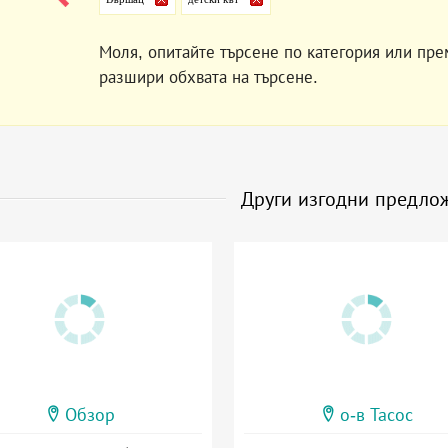
Моля, опитайте търсене по категория или пре
разшири обхвата на търсене.
Други изгодни предло
Обзор
о-в Тасос