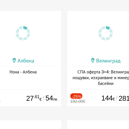
Албена
Велинград
Нона - Албена
СПА оферта 3=4: Велингра
нощувки, изхранване и мине
басейни
Дата: 01.07 - 30.09 + полупан
.61
54
-25%
144
27
28
/
/
лв.
€
€
€
192.00€