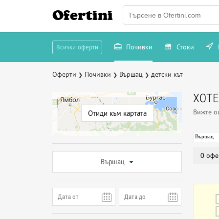
Ofertini
Почивки
Стоки
Всички оферти
Оферти
Почивки
Вършац
детски кът
❯
❯
❯
ХОТЕ
Вижте 
Отиди към картата
Вършац
0 офе
Вършац