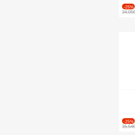
-25%
34.05
-25%
35.54