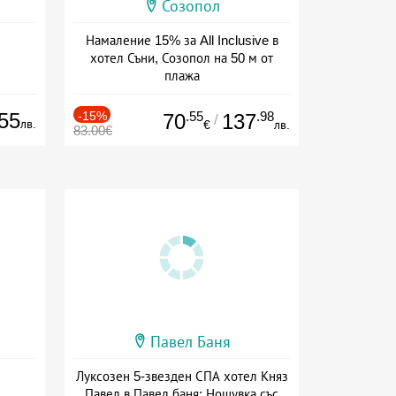
Созопол
Намаление 15% за All Inclusive в
хотел Съни, Созопол на 50 м от
плажа
Дата: 30.07 - 30.09 + all inclusive
55
-15%
.55
.98
70
137
/
лв.
€
лв.
83.00€
Павел Баня
Луксозен 5-звезден СПА хотел Княз
Павел в Павел баня: Нощувка със