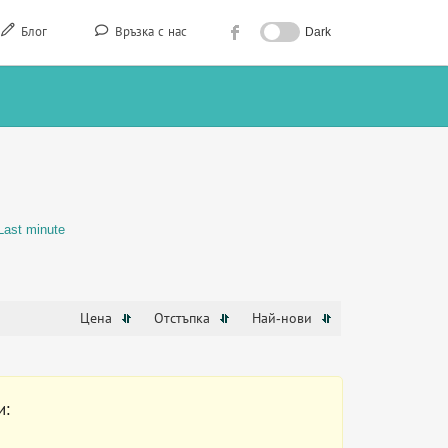
Блог
Връзка с нас
Dark
Last minute
Цена
Отстъпка
Най-нови
и: