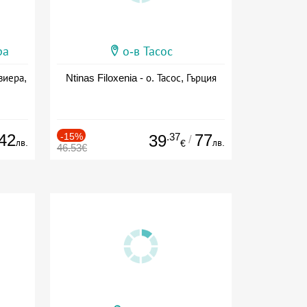
ра
о-в Тасос
виера,
Ntinas Filoxenia - о. Тасос, Гърция
42
-15%
.37
77
39
/
лв.
лв.
€
46.53€