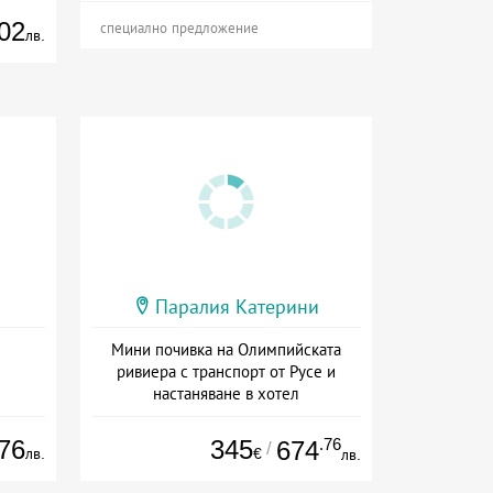
02
специално предложение
лв.
Паралия Катерини
Мини почивка на Олимпийската
ривиера с транспорт от Русе и
настаняване в хотел
Дата: 18.09 - 23.09 + закуска
76
345
.76
674
/
лв.
€
лв.