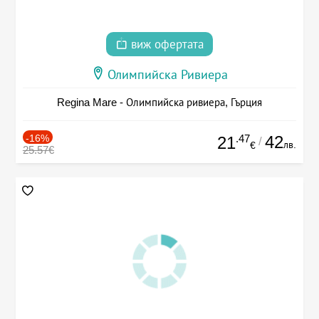
виж офертата
Олимпийска Ривиера
Regina Mare - Олимпийска ривиера, Гърция
-16%
.47
42
21
/
лв.
€
25.57€