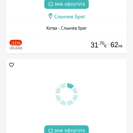
виж офертата
Слънчев Бряг
Котва - Слънчев бряг
-21%
.70
62
31
/
лв.
€
39.88€
виж офертата