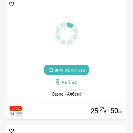
виж офертата
Албена
Оазис - Албена
-25%
.57
50
25
/
лв.
€
34.05€