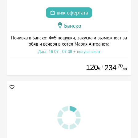
виж офертата
Банско
Почивка в Банско: 4=5 нощувки, закуска и възможност за
обяд и вечеря в хотел Мария Антоанета
Дата: 16.07 - 07.09 + полупансион
120
.70
234
/
€
лв.