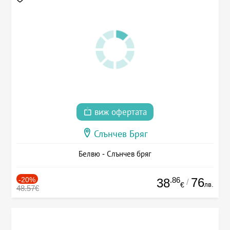
виж офертата
Слънчев Бряг
Белвю - Слънчев бряг
-20%
.86
76
38
/
лв.
€
48.57€