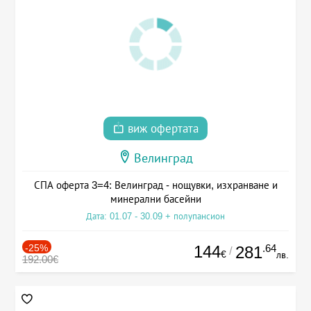
виж офертата
Велинград
СПА оферта 3=4: Велинград - нощувки, изхранване и
минерални басейни
Дата: 01.07 - 30.09 + полупансион
-25%
144
.64
281
/
€
лв.
192.00€