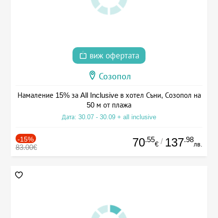
виж офертата
Созопол
Намаление 15% за All Inclusive в хотел Съни, Созопол на
50 м от плажа
Дата: 30.07 - 30.09 + all inclusive
-15%
.55
.98
70
137
/
€
лв.
83.00€