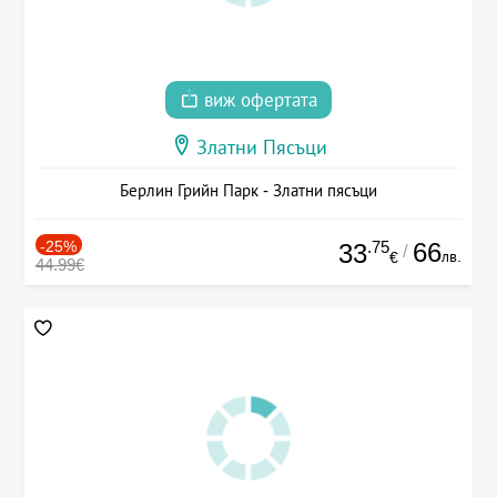
виж офертата
Златни Пясъци
Берлин Грийн Парк - Златни пясъци
-25%
.75
66
33
/
лв.
€
44.99€