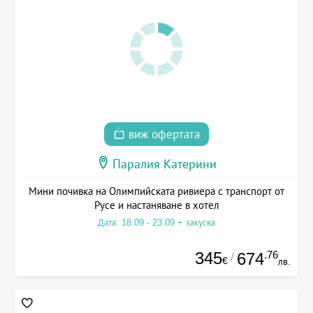
виж офертата
Паралия Катерини
Мини почивка на Олимпийската ривиера с транспорт от
Русе и настаняване в хотел
Дата: 18.09 - 23.09 + закуска
345
.76
674
/
€
лв.