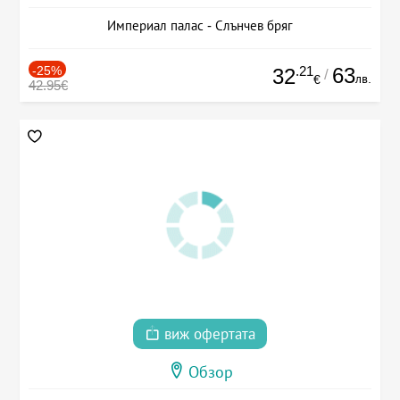
Империал палас - Слънчев бряг
-25%
.21
63
32
/
лв.
€
42.95€
виж офертата
Обзор