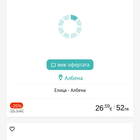
виж офертата
Албена
Елица - Албена
-25%
.59
52
26
/
лв.
€
35.54€