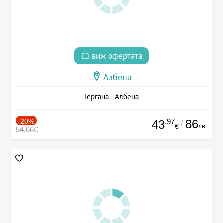
виж офертата
Албена
Гергана - Албена
-20%
.97
86
43
/
лв.
€
54.66€