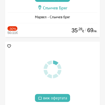
Слънчев Бряг
Марвел - Слънчев бряг
-30%
.28
69
35
/
лв.
€
50.11€
виж офертата