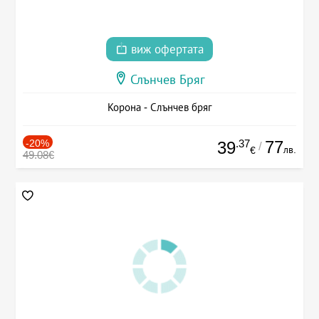
виж офертата
Слънчев Бряг
Корона - Слънчев бряг
-20%
.37
77
39
/
лв.
€
49.08€