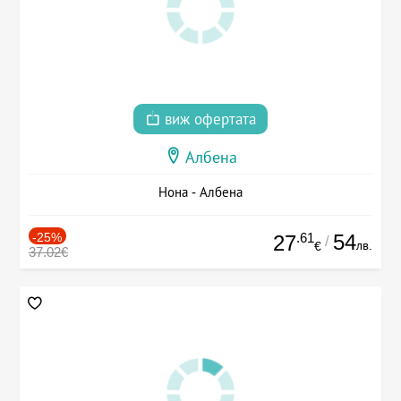
виж офертата
Албена
Нона - Албена
-25%
.61
54
27
/
лв.
€
37.02€