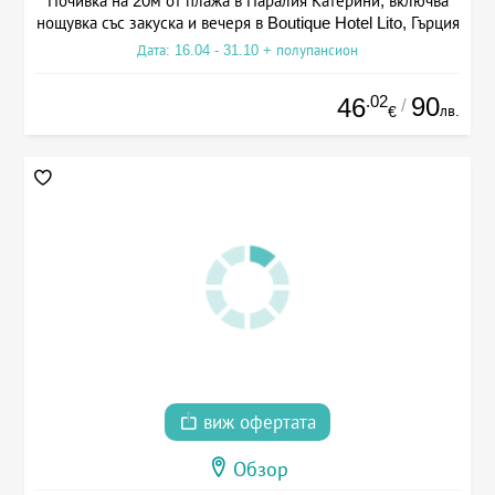
Почивка на 20м от плажа в Паралия Катерини, включва
нощувка със закуска и вечеря в Boutique Hotel Lito, Гърция
Дата: 16.04 - 31.10 + полупансион
.02
90
46
/
лв.
€
виж офертата
Обзор