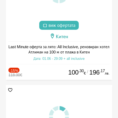
виж офертата
Китен
Last Minute оферта за лято: All Inclusive, реновиран хотел
Атлиман на 100 м от плажа в Китен
Дата: 01.06 - 29.09 + all inclusive
-15%
.30
.17
100
196
/
€
лв.
118.00€