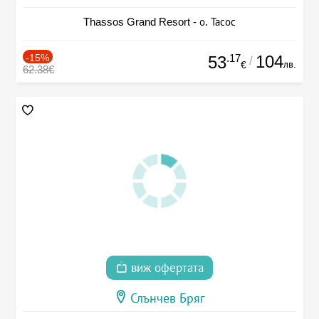
Thassos Grand Resort - о. Тасос
-15%
.17
104
53
/
лв.
€
62.38€
виж офертата
Слънчев Бряг