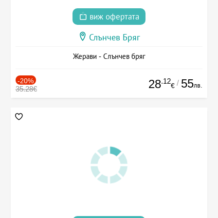
виж офертата
Слънчев Бряг
Жерави - Слънчев бряг
-20%
.12
55
28
/
лв.
€
35.28€