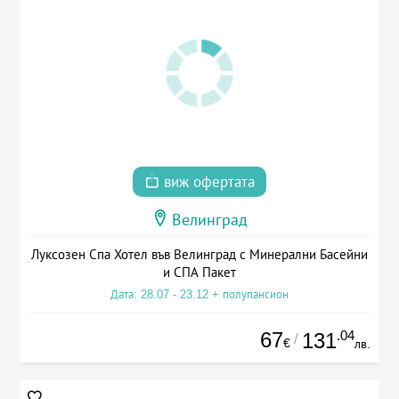
виж офертата
Велинград
Луксозен Спа Хотел във Велинград с Минерални Басейни
и СПА Пакет
Дата: 28.07 - 23.12 + полупансион
67
.04
131
/
€
лв.