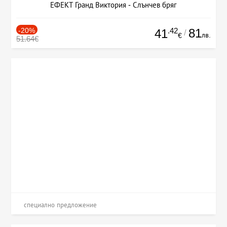
ЕФЕКТ Гранд Виктория - Слънчев бряг
-20%
.42
81
41
/
лв.
€
51.64€
специално предложение