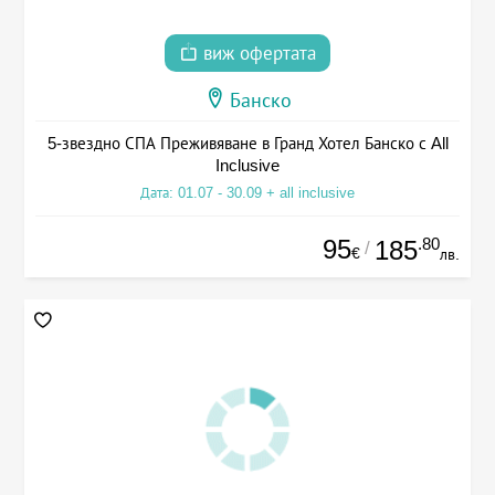
виж офертата
Банско
5-звездно СПА Преживяване в Гранд Хотел Банско с All
Inclusive
Дата: 01.07 - 30.09 + all inclusive
95
.80
185
/
€
лв.