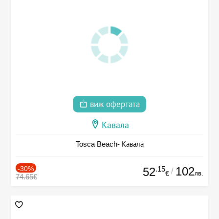
виж офертата
Кавала
Tosca Beach- Кавала
-30%
.15
102
52
/
лв.
€
74.65€