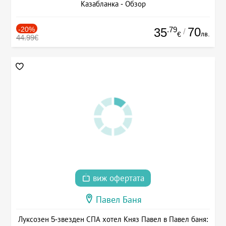
Казабланка - Обзор
-20%
.79
70
35
/
лв.
€
44.99€
виж офертата
Павел Баня
Луксозен 5-звезден СПА хотел Княз Павел в Павел баня: