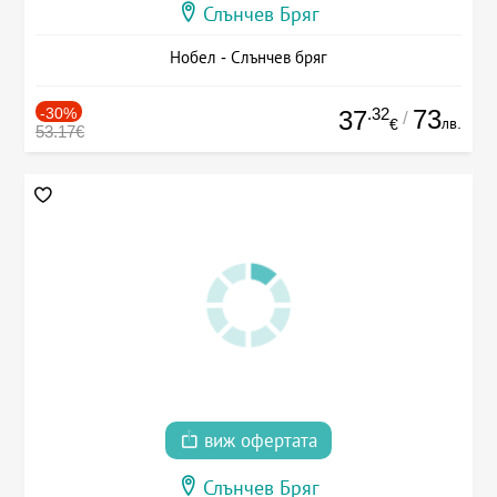
Слънчев Бряг
Нобел - Слънчев бряг
-30%
.32
73
37
/
лв.
€
53.17€
виж офертата
Слънчев Бряг