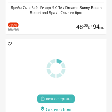
Дрийм Съни Бийч Резорт § СПА / Dreams Sunny Beach
Resort and Spa / - Слънчев бряг
-15%
.06
94
48
/
лв.
€
56.75€
виж офертата
Слънчев Бряг