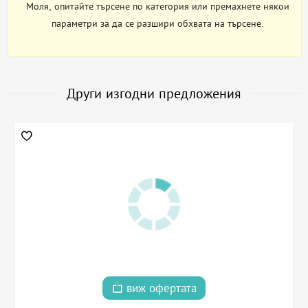
Моля, опитайте търсене по категория или премахнете някои
параметри за да се разшири обхвата на търсене.
Други изгодни предложения
виж офертата