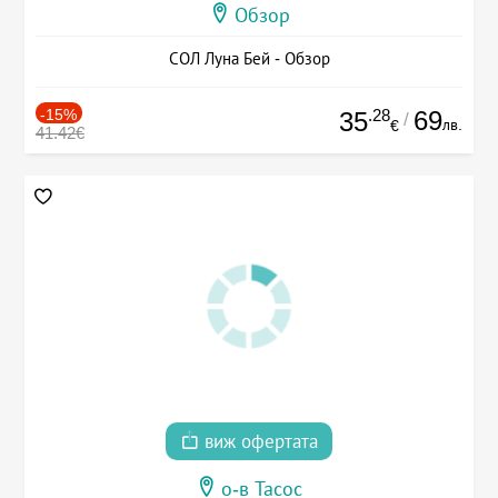
Обзор
СОЛ Луна Бей - Обзор
-15%
.28
69
35
/
лв.
€
41.42€
виж офертата
о-в Тасос