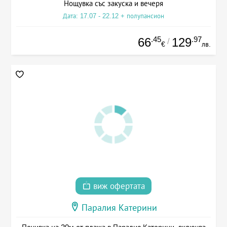
Нощувка със закуска и вечеря
Дата: 17.07 - 22.12 + полупансион
.45
.97
66
129
/
€
лв.
виж офертата
Паралия Катерини