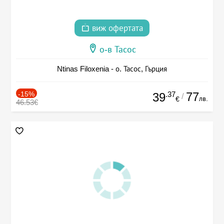
виж офертата
о-в Тасос
Ntinas Filoxenia - о. Тасос, Гърция
-15%
.37
77
39
/
лв.
€
46.53€