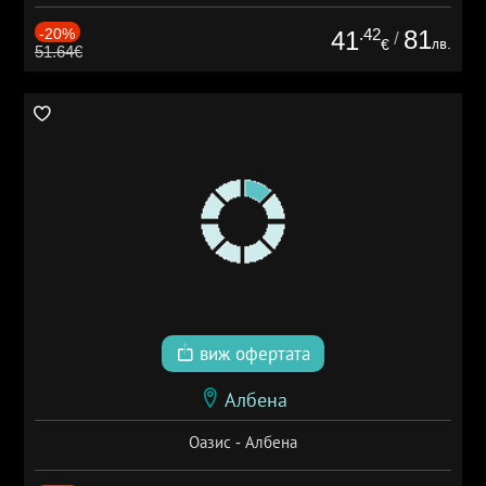
-20%
.42
81
41
/
лв.
€
51.64€
виж офертата
Албена
Оазис - Албена