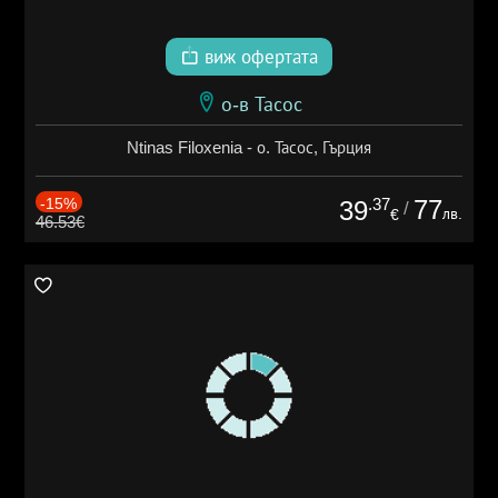
виж офертата
о-в Тасос
Ntinas Filoxenia - о. Тасос, Гърция
-15%
.37
77
39
/
лв.
€
46.53€