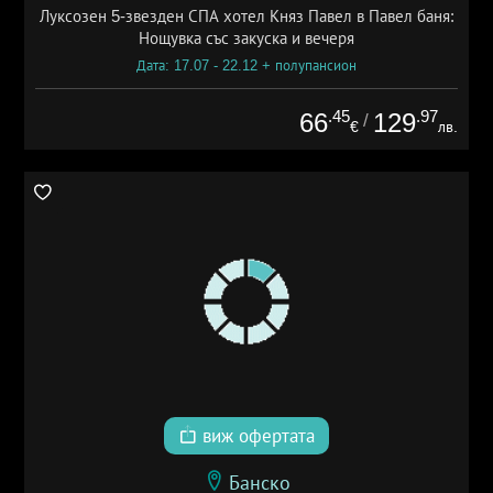
Луксозен 5-звезден СПА хотел Княз Павел в Павел баня:
Нощувка със закуска и вечеря
Дата: 17.07 - 22.12 + полупансион
.45
.97
66
129
/
€
лв.
виж офертата
Банско