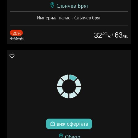
Слънчев Бряг
Империал палас - Слънчев бряг
-25%
.21
63
32
/
лв.
€
42.95€
виж офертата
Обзор