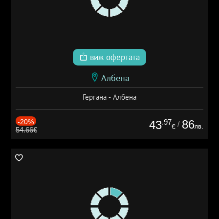
виж офертата
Албена
Гергана - Албена
-20%
.97
86
43
/
лв.
€
54.66€