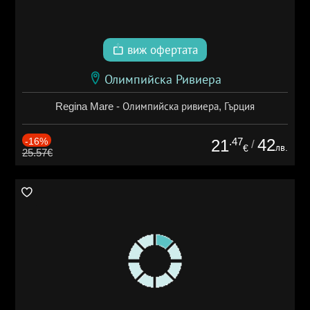
виж офертата
Олимпийска Ривиера
Regina Mare - Олимпийска ривиера, Гърция
-16%
.47
42
21
/
лв.
€
25.57€