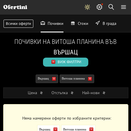
Ofertini
Почивки
Стоки
В града
Всички оферти
ПОЧИВКИ НА ВИТОША ПЛАНИНА ВЪВ
ВЪРШАЦ
ВИЖ ФИЛТРИ
Вършац
Витоша планина
Цена
Отстъпка
Най-нови
Няма намерени оферти по избраните критерии:
Вършац
Витоша планина