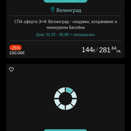
Велинград
СПА оферта 3=4: Велинград - нощувки, изхранване и
минерални басейни
Дата: 01.07 - 30.09 + полупансион
-25%
144
.64
281
/
€
лв.
192.00€