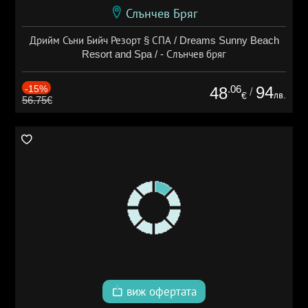
Слънчев Бряг
Дрийм Съни Бийч Резорт § СПА / Dreams Sunny Beach
Resort and Spa / - Слънчев бряг
-15%
.06
94
48
/
лв.
€
56.75€
виж офертата