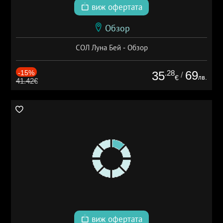
виж офертата
Обзор
СОЛ Луна Бей - Обзор
-15%
.28
69
35
/
лв.
€
41.42€
виж офертата