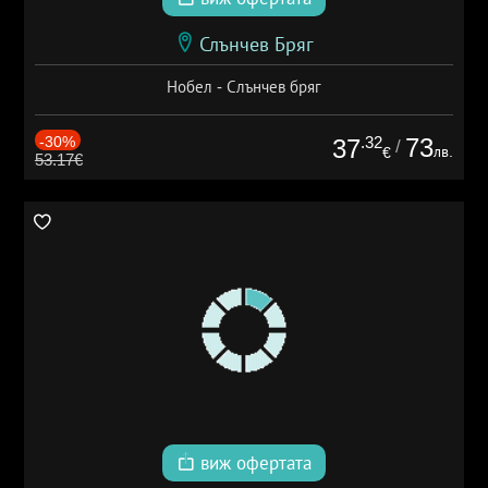
Слънчев Бряг
Нобел - Слънчев бряг
-30%
.32
73
37
/
лв.
€
53.17€
виж офертата