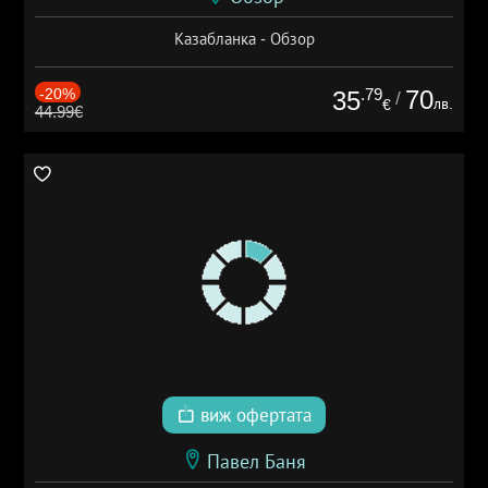
Казабланка - Обзор
-20%
.79
70
35
/
лв.
€
44.99€
виж офертата
Павел Баня