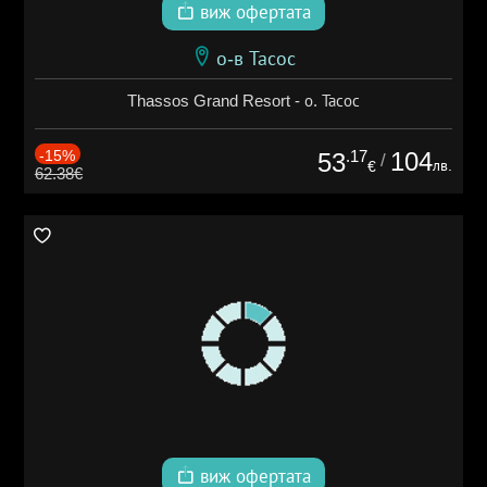
виж офертата
о-в Тасос
Thassos Grand Resort - о. Тасос
-15%
.17
104
53
/
лв.
€
62.38€
виж офертата