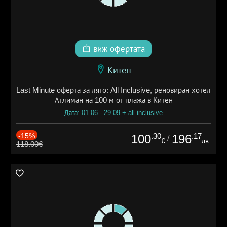
виж офертата
Китен
Last Minute оферта за лято: All Inclusive, реновиран хотел
Атлиман на 100 м от плажа в Китен
Дата: 01.06 - 29.09 + all inclusive
-15%
.30
.17
100
196
/
€
лв.
118.00€