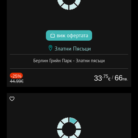
виж офертата
Златни Пясъци
Берлин Грийн Парк - Златни пясъци
-25%
.75
66
33
/
лв.
€
44.99€