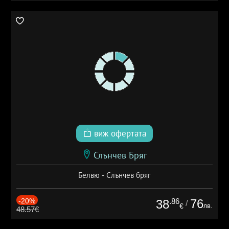
виж офертата
Слънчев Бряг
Белвю - Слънчев бряг
-20%
.86
76
38
/
лв.
€
48.57€