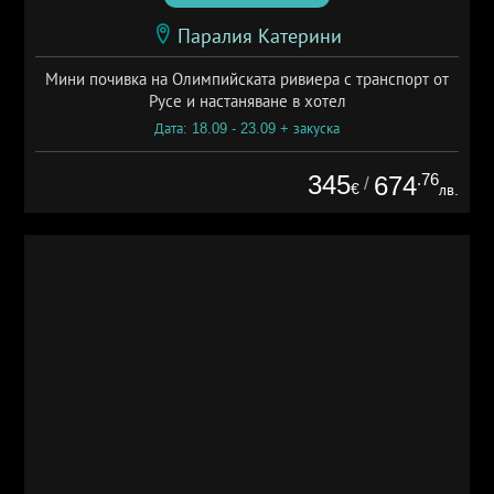
Паралия Катерини
Мини почивка на Олимпийската ривиера с транспорт от
Русе и настаняване в хотел
Дата: 18.09 - 23.09 + закуска
345
.76
674
/
€
лв.