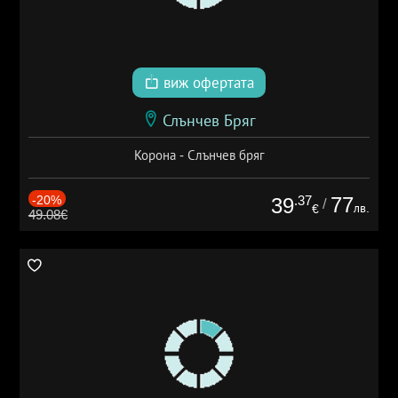
виж офертата
Слънчев Бряг
Корона - Слънчев бряг
-20%
.37
77
39
/
лв.
€
49.08€