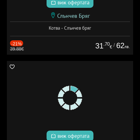
виж офертата
Слънчев Бряг
Котва - Слънчев бряг
-21%
.70
62
31
/
лв.
€
39.88€
виж офертата