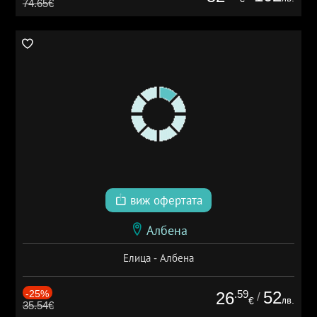
74.65€
виж офертата
Албена
Елица - Албена
-25%
.59
52
26
/
лв.
€
35.54€