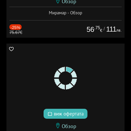
Обзор
Мирамар - Обзор
-25%
.75
111
56
/
лв.
€
75.67€
виж офертата
Обзор