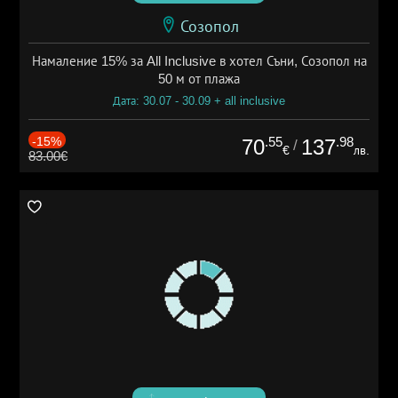
Созопол
Намаление 15% за All Inclusive в хотел Съни, Созопол на
50 м от плажа
Дата: 30.07 - 30.09 + all inclusive
-15%
.55
.98
70
137
/
€
лв.
83.00€