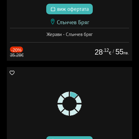
виж офертата
Слънчев Бряг
Жерави - Слънчев бряг
-20%
.12
55
28
/
лв.
€
35.28€