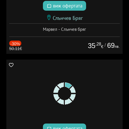
виж офертата
Слънчев Бряг
Марвел - Слънчев бряг
-30%
.28
69
35
/
лв.
€
50.11€
виж офертата