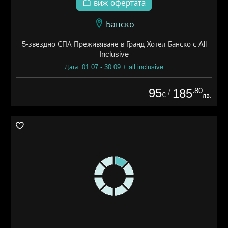
виж офертата
Банско
5-звездно СПА Преживяване в Гранд Хотел Банско с All
Inclusive
Дата: 01.07 - 30.09 + all inclusive
95
.80
185
/
€
лв.