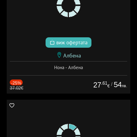
виж офертата
Албена
Нона - Албена
-25%
.61
54
27
/
лв.
€
37.02€