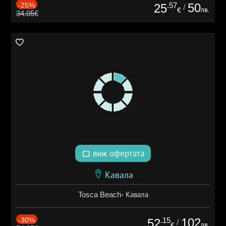
-25%
.57
50
25
/
лв.
€
34.05€
виж офертата
Кавала
Tosca Beach- Кавала
-30%
.15
102
52
/
лв.
€