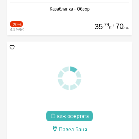
Казабланка - Обзор
-20%
.79
70
35
/
лв.
€
44.99€
виж офертата
Павел Баня