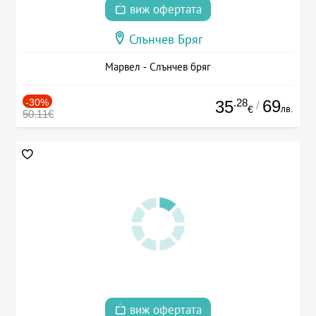
виж офертата
Слънчев Бряг
Марвел - Слънчев бряг
-30%
.28
69
35
/
лв.
€
50.11€
виж офертата