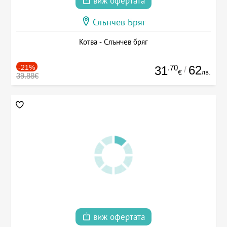
виж офертата
Слънчев Бряг
Котва - Слънчев бряг
-21%
.70
62
31
/
лв.
€
39.88€
виж офертата