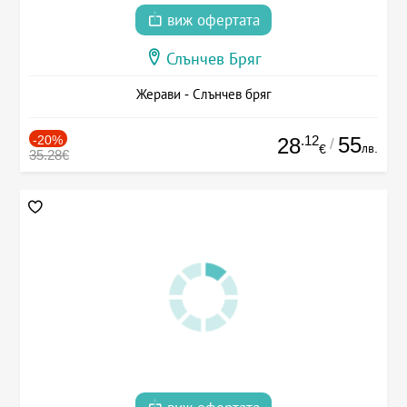
виж офертата
Слънчев Бряг
Жерави - Слънчев бряг
-20%
.12
55
28
/
лв.
€
35.28€