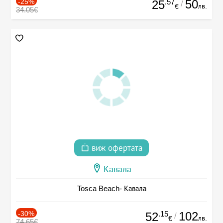
-25%
.57
50
25
/
лв.
€
34.05€
виж офертата
Кавала
Tosca Beach- Кавала
-30%
.15
102
52
/
лв.
€
74.65€