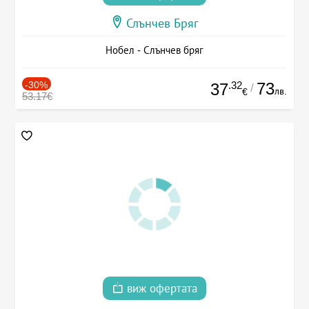
Слънчев Бряг
Нобел - Слънчев бряг
-30%
.32
73
37
/
лв.
€
53.17€
виж офертата