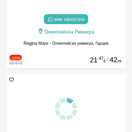
виж офертата
Олимпийска Ривиера
Regina Mare - Олимпийска ривиера, Гърция
-16%
.47
42
21
/
лв.
€
25.57€