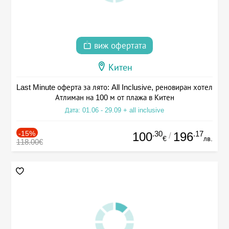
виж офертата
Китен
Last Minute оферта за лято: All Inclusive, реновиран хотел
Атлиман на 100 м от плажа в Китен
Дата: 01.06 - 29.09 + all inclusive
-15%
.30
.17
100
196
/
€
лв.
118.00€