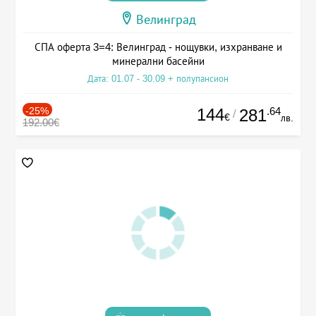
Велинград
СПА оферта 3=4: Велинград - нощувки, изхранване и
минерални басейни
Дата: 01.07 - 30.09 + полупансион
-25%
144
.64
281
/
€
лв.
192.00€