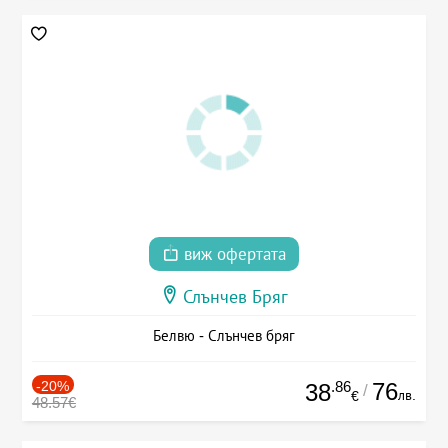
виж офертата
Слънчев Бряг
Белвю - Слънчев бряг
-20%
.86
76
38
/
лв.
€
48.57€