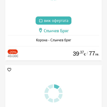
виж офертата
Слънчев Бряг
Корона - Слънчев бряг
-20%
.37
77
39
/
лв.
€
49.08€