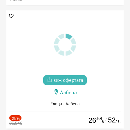
виж офертата
Албена
Елица - Албена
-25%
.59
52
26
/
лв.
€
35.54€