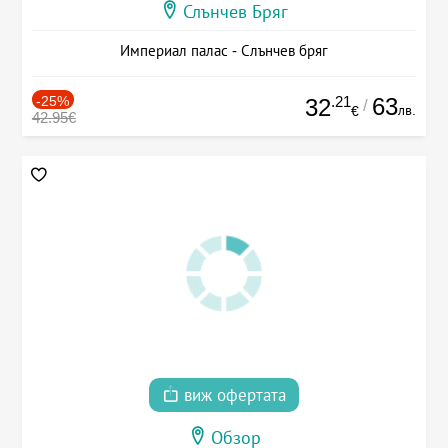
Слънчев Бряг
Империал палас - Слънчев бряг
-25%
.21
63
32
/
лв.
€
42.95€
виж офертата
Обзор