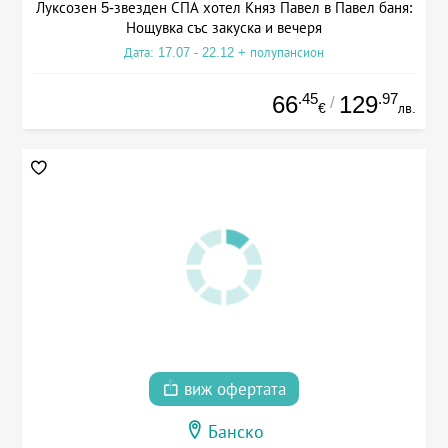
Луксозен 5-звезден СПА хотел Княз Павел в Павел баня:
Нощувка със закуска и вечеря
Дата: 17.07 - 22.12 + полупансион
.45
.97
66
129
/
€
лв.
виж офертата
Банско