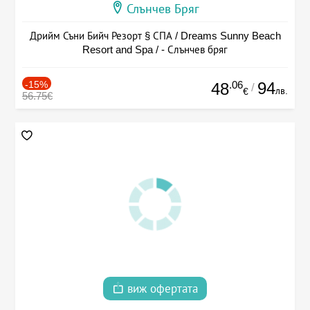
Слънчев Бряг
Дрийм Съни Бийч Резорт § СПА / Dreams Sunny Beach
Resort and Spa / - Слънчев бряг
-15%
.06
94
48
/
лв.
€
56.75€
виж офертата