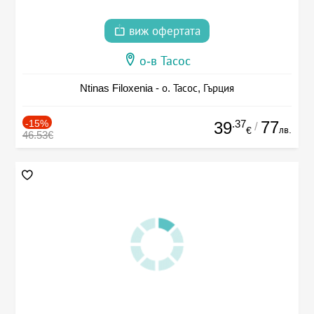
виж офертата
о-в Тасос
Ntinas Filoxenia - о. Тасос, Гърция
-15%
.37
77
39
/
лв.
€
46.53€