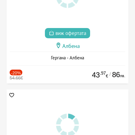
виж офертата
Албена
Гергана - Албена
-20%
.97
86
43
/
лв.
€
54.66€