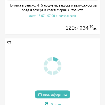
Почивка в Банско: 4=5 нощувки, закуска и възможност за
обяд и вечеря в хотел Мария Антоанета
Дата: 16.07 - 07.09 + полупансион
120
.70
234
/
€
лв.
виж офертата
Обзор