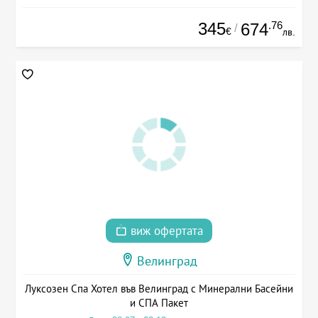
345
.76
674
/
€
лв.
виж офертата
Велинград
Луксозен Спа Хотел във Велинград с Минерални Басейни
и СПА Пакет