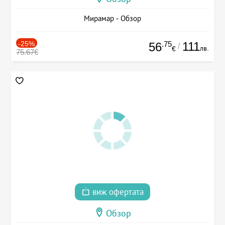
Мирамар - Обзор
-25%
.75
111
56
/
лв.
€
75.67€
виж офертата
Обзор