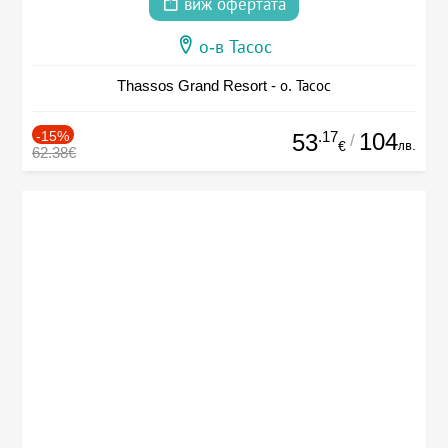
виж офертата
о-в Тасос
Thassos Grand Resort - о. Тасос
-15%
.17
104
53
/
лв.
€
62.38€