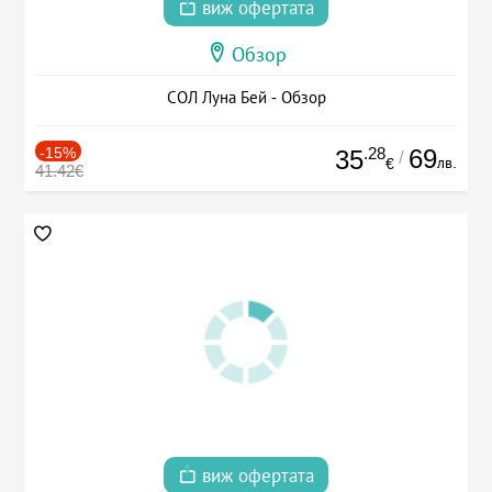
виж офертата
Обзор
СОЛ Луна Бей - Обзор
-15%
.28
69
35
/
лв.
€
41.42€
виж офертата