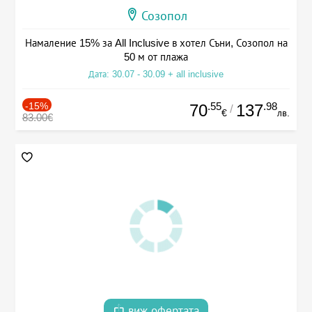
Созопол
Намаление 15% за All Inclusive в хотел Съни, Созопол на
50 м от плажа
Дата: 30.07 - 30.09 + all inclusive
-15%
.55
.98
70
137
/
€
лв.
83.00€
виж офертата