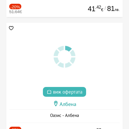
-20%
.42
81
41
/
лв.
€
51.64€
виж офертата
Албена
Оазис - Албена