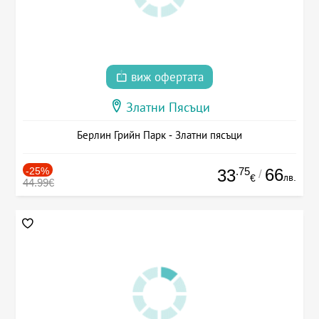
виж офертата
Златни Пясъци
Берлин Грийн Парк - Златни пясъци
-25%
.75
66
33
/
лв.
€
44.99€