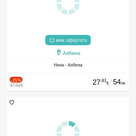
виж офертата
Албена
Нона - Албена
-25%
.61
54
27
/
лв.
€
37.02€