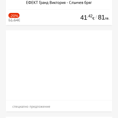
ЕФЕКТ Гранд Виктория - Слънчев бряг
-20%
.42
81
41
/
лв.
€
51.64€
специално предложение