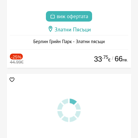
виж офертата
Златни Пясъци
Берлин Грийн Парк - Златни пясъци
-25%
.75
66
33
/
лв.
€
44.99€