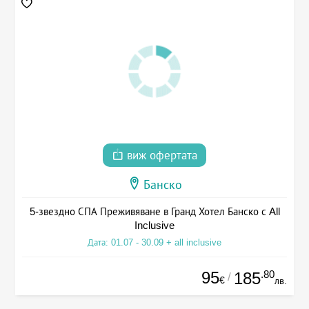
виж офертата
Банско
5-звездно СПА Преживяване в Гранд Хотел Банско с All
Inclusive
Дата: 01.07 - 30.09 + all inclusive
95
.80
185
/
€
лв.