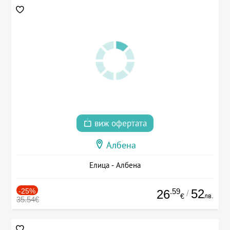
виж офертата
Албена
Елица - Албена
-25%
.59
52
26
/
лв.
€
35.54€