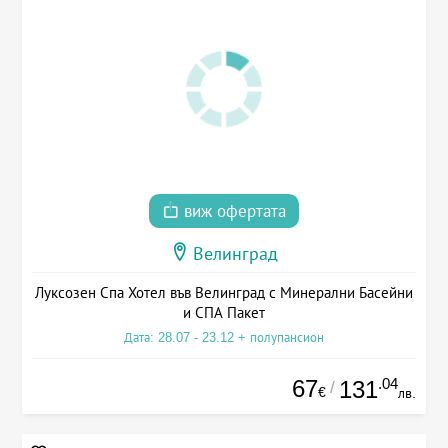
виж офертата
Велинград
Луксозен Спа Хотел във Велинград с Минерални Басейни
и СПА Пакет
Дата: 28.07 - 23.12 + полупансион
67
.04
131
/
€
лв.