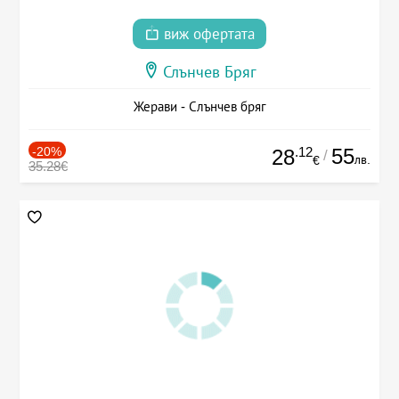
виж офертата
Слънчев Бряг
Жерави - Слънчев бряг
-20%
.12
55
28
/
лв.
€
35.28€