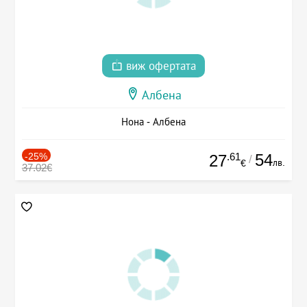
виж офертата
Албена
Нона - Албена
-25%
.61
54
27
/
лв.
€
37.02€