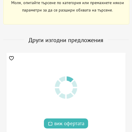
Моля, опитайте търсене по категория или премахнете някои
параметри за да се разшири обхвата на търсене.
Други изгодни предложения
виж офертата