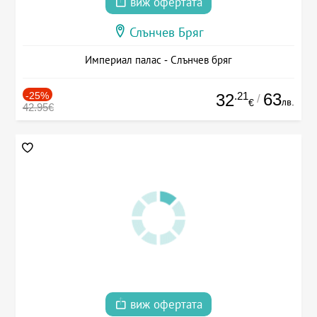
виж офертата
Слънчев Бряг
Империал палас - Слънчев бряг
-25%
.21
63
32
/
лв.
€
42.95€
виж офертата