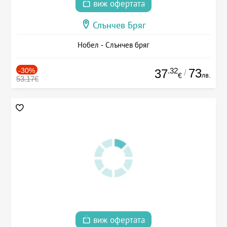
виж офертата
Слънчев Бряг
Нобел - Слънчев бряг
-30%
.32
73
37
/
лв.
€
53.17€
виж офертата