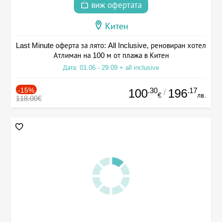
виж офертата
Китен
Last Minute оферта за лято: All Inclusive, реновиран хотел
Атлиман на 100 м от плажа в Китен
Дата: 01.06 - 29.09 + all inclusive
-15%
.30
.17
100
196
/
€
лв.
118.00€