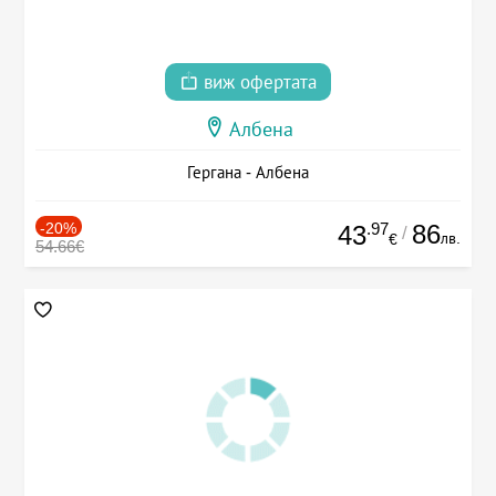
виж офертата
Албена
Гергана - Албена
-20%
.97
86
43
/
лв.
€
54.66€