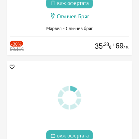
виж офертата
Слънчев Бряг
Марвел - Слънчев бряг
-30%
.28
69
35
/
лв.
€
50.11€
виж офертата