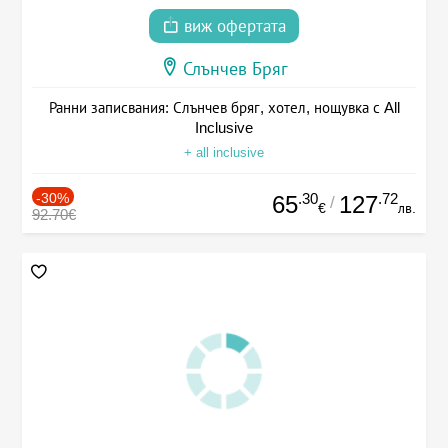
виж офертата
Слънчев Бряг
Ранни записвания: Слънчев бряг, хотел, нощувка с All
Inclusive
+ all inclusive
-30%
.30
.72
65
127
/
€
лв.
92.70€