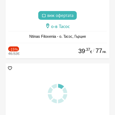
виж офертата
о-в Тасос
Ntinas Filoxenia - о. Тасос, Гърция
-15%
.37
77
39
/
лв.
€
46.53€