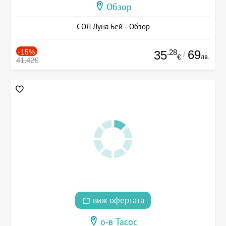
Обзор
СОЛ Луна Бей - Обзор
-15%
.28
69
35
/
лв.
€
41.42€
виж офертата
о-в Тасос