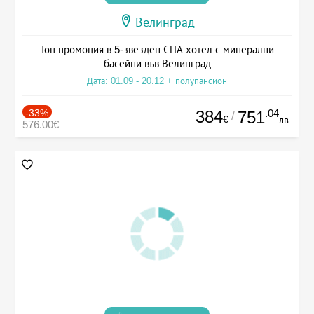
Велинград
Топ промоция в 5-звезден СПА хотел с минерални
басейни във Велинград
Дата: 01.09 - 20.12 + полупансион
-33%
384
.04
751
/
€
лв.
576.00€