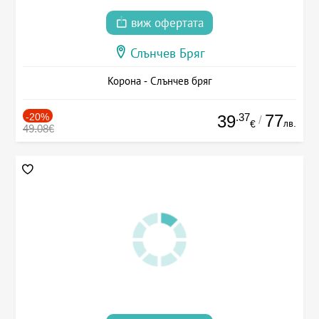
виж офертата
Слънчев Бряг
Корона - Слънчев бряг
-20%
.37
77
39
/
лв.
€
49.08€