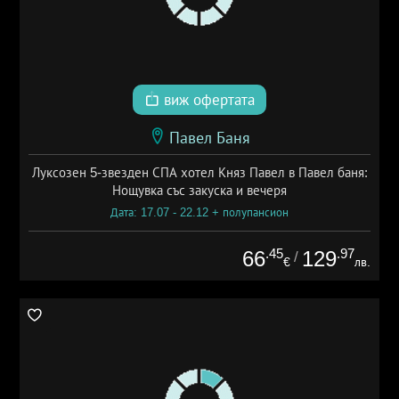
виж офертата
Павел Баня
Луксозен 5-звезден СПА хотел Княз Павел в Павел баня:
Нощувка със закуска и вечеря
Дата: 17.07 - 22.12 + полупансион
.45
.97
66
129
/
€
лв.