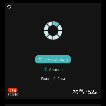
виж офертата
Албена
Елица - Албена
-25%
.59
52
26
/
лв.
€
35.54€