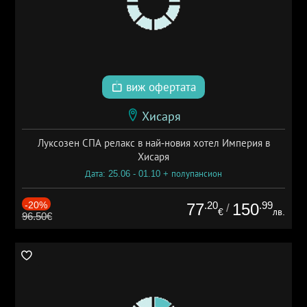
виж офертата
Хисаря
Луксозен СПА релакс в най-новия хотел Империя в
Хисаря
Дата: 25.06 - 01.10 + полупансион
-20%
.20
.99
77
150
/
€
лв.
96.50€