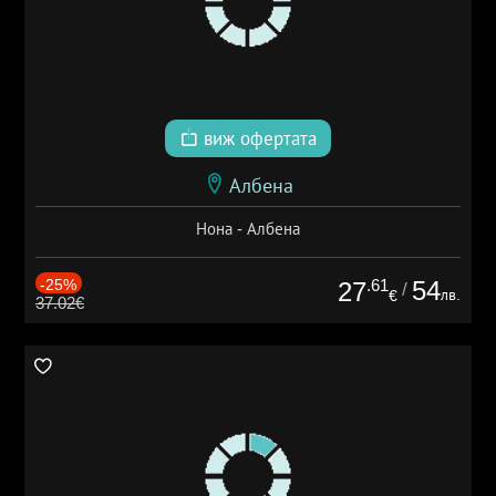
виж офертата
Албена
Нона - Албена
-25%
.61
54
27
/
лв.
€
37.02€