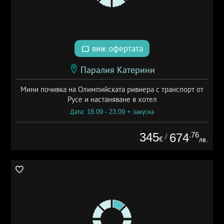
виж офертата
Паралия Катерини
Мини почивка на Олимпийската ривиера с транспорт от
Русе и настаняване в хотел
Дата: 18.09 - 23.09 + закуска
345
.76
674
/
€
лв.