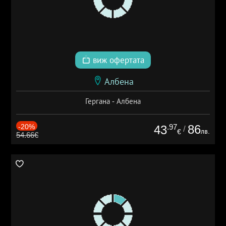
виж офертата
Албена
Гергана - Албена
-20%
.97
86
43
/
лв.
€
54.66€