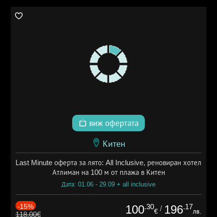
виж офертата
Китен
Last Minute оферта за лято: All Inclusive, реновиран хотел
Атлиман на 100 м от плажа в Китен
Дата: 01.06 - 29.09 + all inclusive
-15%
.30
.17
100
196
/
€
лв.
118.00€