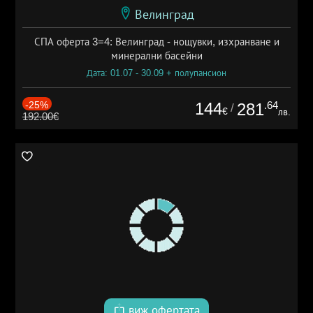
Велинград
СПА оферта 3=4: Велинград - нощувки, изхранване и
минерални басейни
Дата: 01.07 - 30.09 + полупансион
-25%
144
.64
281
/
€
лв.
192.00€
виж офертата