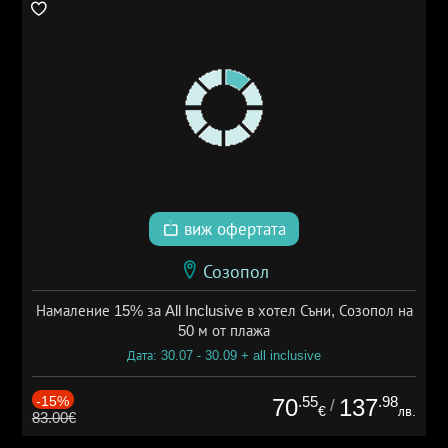
виж офертата
Созопол
Намаление 15% за All Inclusive в хотел Съни, Созопол на
50 м от плажа
Дата: 30.07 - 30.09 + all inclusive
-15%
.55
.98
70
137
/
€
лв.
83.00€