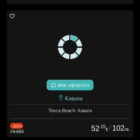
виж офертата
Кавала
Tosca Beach- Кавала
-30%
.15
102
52
/
лв.
€
74.65€