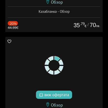
Обзор
Казабланка - Обзор
-20%
.79
70
35
/
лв.
€
44.99€
виж офертата
Обзор