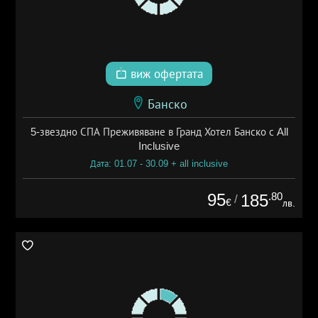
виж офертата
Банско
5-звездно СПА Преживяване в Гранд Хотел Банско с All
Inclusive
Дата: 01.07 - 30.09 + all inclusive
95
.80
185
/
€
лв.