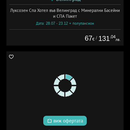
Луксозен Спа Хотел във Велинград с Минерални Басейни
и СПА Пакет
Дата: 28.07 - 23.12 + полупансион
67
.04
131
/
€
лв.
виж офертата