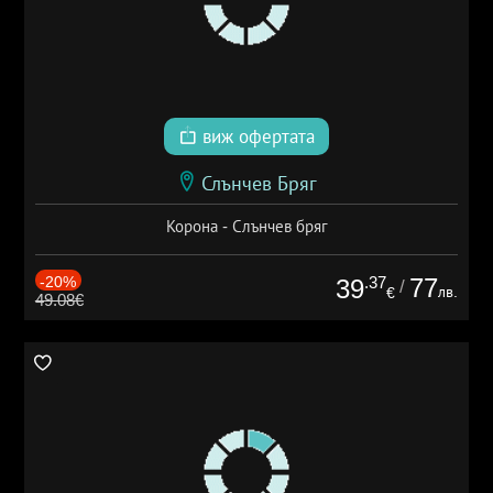
виж офертата
Слънчев Бряг
Корона - Слънчев бряг
-20%
.37
77
39
/
лв.
€
49.08€