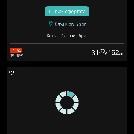
виж офертата
Слънчев Бряг
Котва - Слънчев бряг
-21%
.70
62
31
/
лв.
€
39.88€