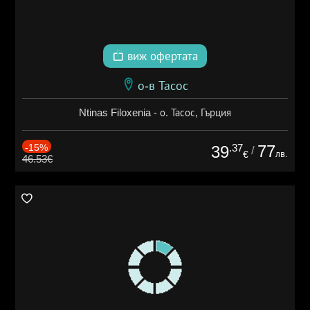
виж офертата
о-в Тасос
Ntinas Filoxenia - о. Тасос, Гърция
-15%
.37
77
39
/
лв.
€
46.53€