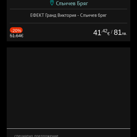
Слънчев Бряг
ЕФЕКТ Гранд Виктория - Слънчев бряг
-20%
.42
81
41
/
лв.
€
51.64€
специално предложение