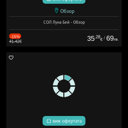
Обзор
СОЛ Луна Бей - Обзор
-15%
.28
69
35
/
лв.
€
41.42€
виж офертата