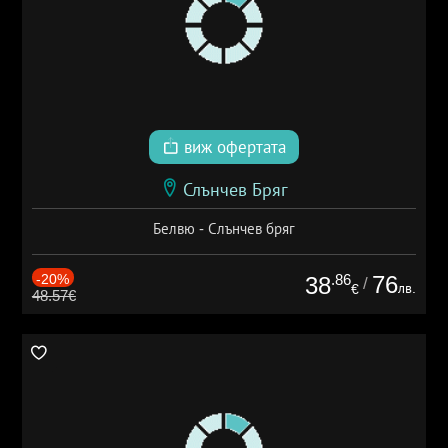
виж офертата
Слънчев Бряг
Белвю - Слънчев бряг
-20%
.86
76
38
/
лв.
€
48.57€