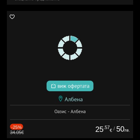
виж офертата
Албена
Оазис - Албена
-25%
.57
50
25
/
лв.
€
34.05€