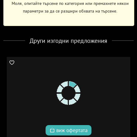
Моля, опитайте търсене по категория или премахнете някои
параметри за да се разшири обхвата на търсене.
Други изгодни предложения
виж офертата