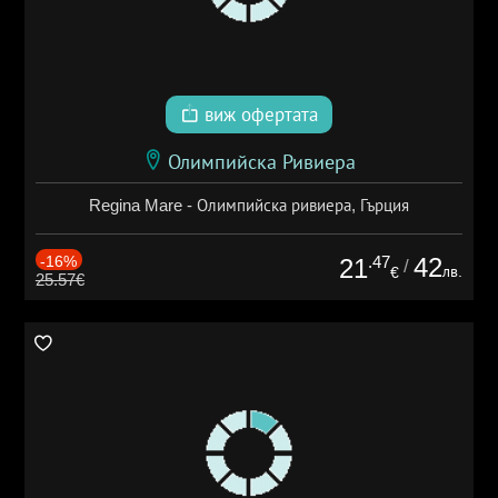
виж офертата
Олимпийска Ривиера
Regina Mare - Олимпийска ривиера, Гърция
-16%
.47
42
21
/
лв.
€
25.57€