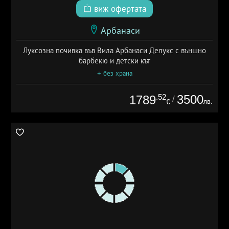
виж офертата
Арбанаси
Луксозна почивка във Вила Арбанаси Делукс с външно
барбекю и детски кът
+ без храна
.52
3500
1789
/
лв.
€