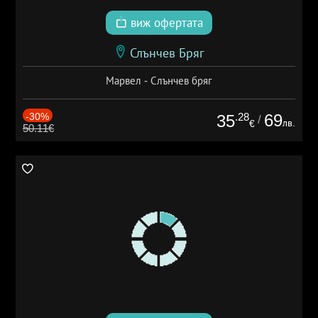
виж офертата
Слънчев Бряг
Марвел - Слънчев бряг
-30%
.28
69
35
/
лв.
€
50.11€