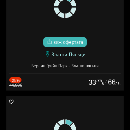
виж офертата
Златни Пясъци
Берлин Грийн Парк - Златни пясъци
-25%
.75
66
33
/
лв.
€
44.99€