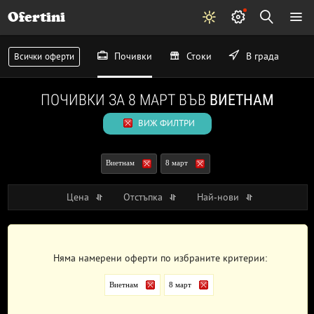
Ofertini
Почивки
Стоки
В града
Всички оферти
ПОЧИВКИ ЗА 8 МАРТ ВЪВ
ВИЕТНАМ
ВИЖ ФИЛТРИ
Виетнам
8 март
Цена
Отстъпка
Най-нови
Няма намерени оферти по избраните критерии:
Виетнам
8 март