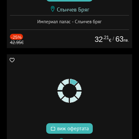
Слънчев Бряг
Империал палас - Слънчев бряг
-25%
.21
63
32
/
лв.
€
42.95€
виж офертата