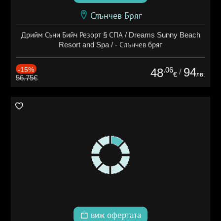
Слънчев Бряг
Дрийм Съни Бийч Резорт § СПА / Dreams Sunny Beach
Resort and Spa / - Слънчев бряг
-15%
.06
94
48
/
лв.
€
56.75€
виж офертата