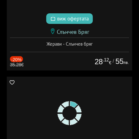
виж офертата
Слънчев Бряг
Жерави - Слънчев бряг
-20%
.12
55
28
/
лв.
€
35.28€