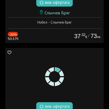
виж офертата
Слънчев Бряг
Нобел - Слънчев бряг
-30%
.32
73
37
/
лв.
€
53.17€
виж офертата