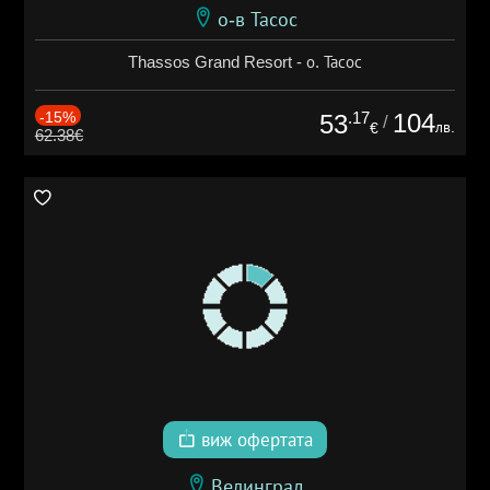
о-в Тасос
Thassos Grand Resort - о. Тасос
-15%
.17
104
53
/
лв.
€
62.38€
виж офертата
Велинград