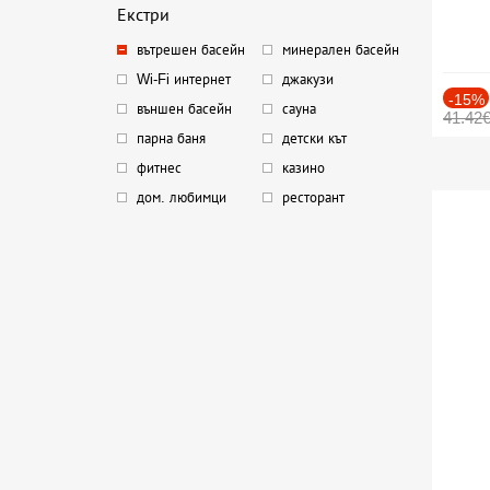
Екстри
вътрешен басейн
минерален басейн
Wi-Fi интернет
джакузи
-15%
външен басейн
сауна
41.42
парна баня
детски кът
фитнес
казино
дом. любимци
ресторант