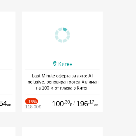
Китен
Last Minute оферта за лято: All
Inclusive, реновиран хотел Атлиман
на 100 м от плажа в Китен
Дата: 01.06 - 29.09 + all inclusive
54
-15%
.30
.17
100
196
/
лв.
€
лв.
118.00€