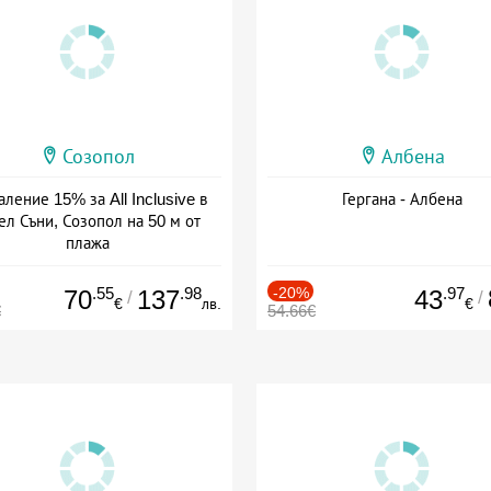
Созопол
Албена
ление 15% за All Inclusive в
Гергана - Албена
ел Съни, Созопол на 50 м от
плажа
а: 30.07 - 30.09 + all inclusive
.55
.98
-20%
.97
70
137
43
/
/
€
лв.
€
€
54.66€