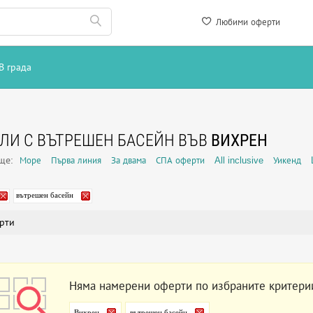
Любими оферти
В града
ЛИ С ВЪТРЕШЕН БАСЕЙН ВЪВ
ВИХРЕН
още:
Море
Първа линия
За двама
СПА оферти
All inclusive
Уикенд
вътрешен басейн
рти
Няма намерени оферти по избраните критери
Вихрен
вътрешен басейн