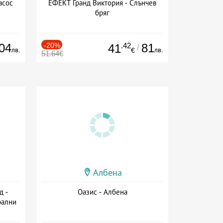
асос
ЕФЕКТ Гранд Виктория - Слънчев
бряг
04
-20%
.42
81
41
/
лв.
лв.
€
51.64€
Албена
д -
Оазис - Албена
рални
сион