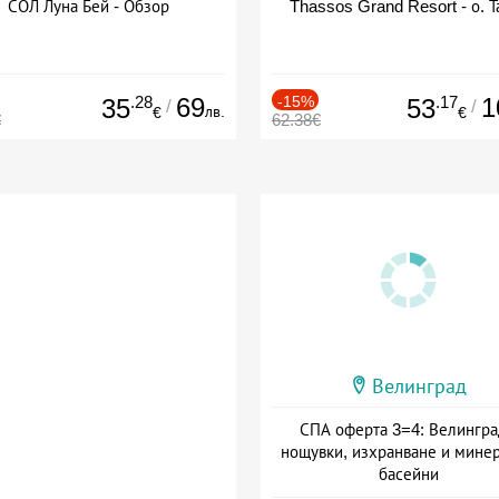
СОЛ Луна Бей - Обзор
Thassos Grand Resort - о. Т
.28
69
-15%
.17
1
35
53
/
/
лв.
€
€
€
62.38€
Велинград
СПА оферта 3=4: Велингра
нощувки, изхранване и мине
басейни
Дата: 01.07 - 30.09 + полупан