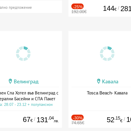
-25%
144
28
/
ално предложение
€
192.00€
Велинград
Кавала
зен Спа Хотел във Велинград с
Tosca Beach- Кавала
ерални Басейни и СПА Пакет
а: 28.07 - 23.12 + полупансион
67
.04
-30%
.15
1
131
52
/
/
€
лв.
€
74.65€