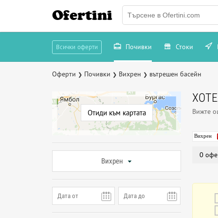
Ofertini
Почивки
Стоки
Всички оферти
Оферти
Почивки
Вихрен
вътрешен басейн
❯
❯
❯
ХОТЕ
Вижте 
Отиди към картата
Вихрен
0 офе
Вихрен