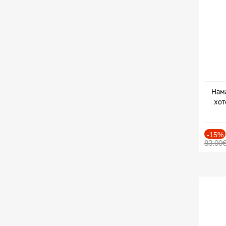
Нама
хот
Дат
-15%
83.00