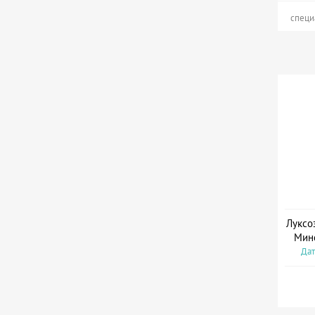
специ
Луксо
Мин
Дат