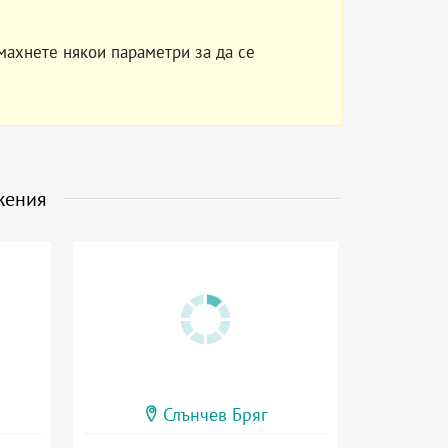
махнете някои параметри за да се
жения
Слънчев Бряг