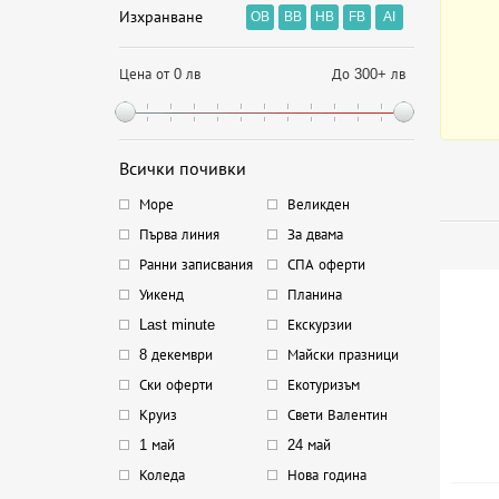
Изхранване
OB
BB
HB
FB
AI
Цена от 0 лв
До 300+ лв
Всички почивки
Море
Великден
Първа линия
За двама
Ранни записвания
СПА оферти
Уикенд
Планина
Last minute
Екскурзии
8 декември
Майски празници
Ски оферти
Екотуризъм
Круиз
Свети Валентин
1 май
24 май
Коледа
Нова година