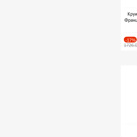
Круи
Франц
-17%
1726.