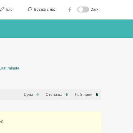
Блог
Връзка с нас
Dark
Last minute
Цена
Отстъпка
Най-нови
и: