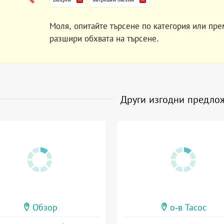
Моля, опитайте търсене по категория или пре
разшири обхвата на търсене.
Други изгодни предло
Обзор
о-в Тасос