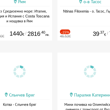
Рим
о-в Тасос
з Средиземно море: Италия,
Ntinas Filoxenia - о. Тасос, Г
ия и Испания с Costa Toscana
и нощувка в Рим
+ пълен пансион
1440
.40
-15%
.37
2816
39
/
/
€
лв.
€
00€
46.53€
Слънчев Бряг
Паралия Катерин
Котва - Слънчев бряг
Мини почивка на Олимпийс
ривиера с транспорт от Рус