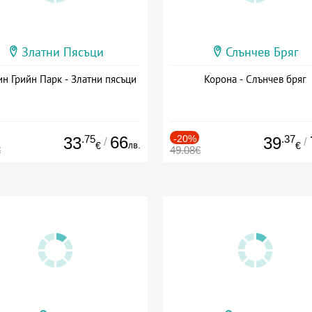
Златни Пясъци
Слънчев Бряг
н Грийн Парк - Златни пясъци
Корона - Слънчев бряг
.75
66
-20%
.37
33
39
/
/
лв.
€
€
€
49.08€