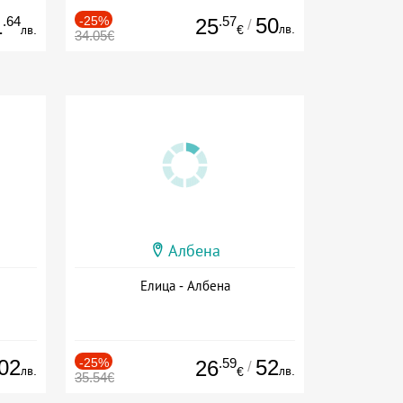
.64
-25%
.57
50
1
25
/
лв.
лв.
€
34.05€
Албена
Елица - Албена
02
-25%
.59
52
26
/
лв.
лв.
€
35.54€