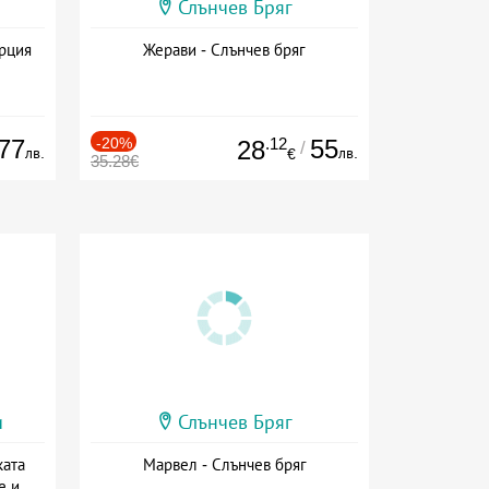
Слънчев Бряг
ърция
Жерави - Слънчев бряг
77
-20%
.12
55
28
/
лв.
лв.
€
35.28€
и
Слънчев Бряг
ката
Марвел - Слънчев бряг
е и