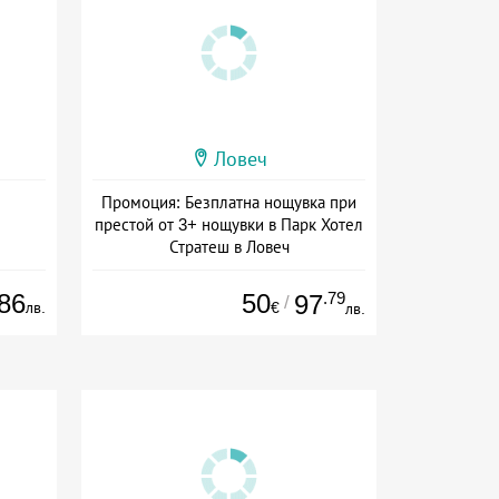
Ловеч
Промоция: Безплатна нощувка при
престой от 3+ нощувки в Парк Хотел
Стратеш в Ловеч
Дата: 14.05 - 01.10 + полупансион
86
50
.79
97
/
лв.
€
лв.