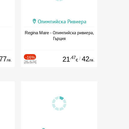
Олимпийска Ривиера
Regina Mare - Олимпийска ривиера,
Гърция
77
-16%
.47
42
21
/
лв.
лв.
€
25.57€