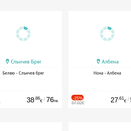
Слънчев Бряг
Албена
Белвю - Слънчев бряг
Нона - Албена
.86
76
-25%
.61
38
27
/
/
лв.
€
€
€
37.02€