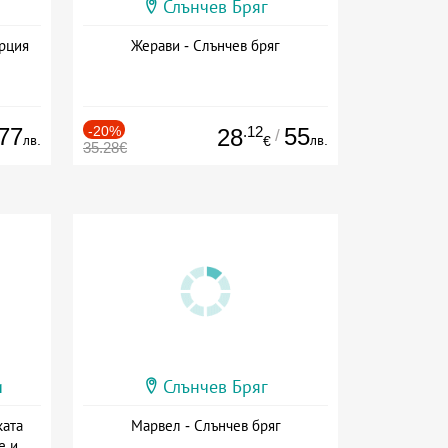
Слънчев Бряг
ърция
Жерави - Слънчев бряг
77
-20%
.12
55
28
/
лв.
лв.
€
35.28€
и
Слънчев Бряг
ката
Марвел - Слънчев бряг
е и