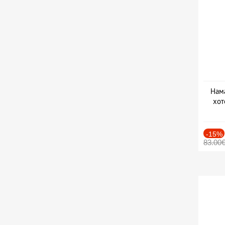
Нама
хот
Дат
-15%
83.00