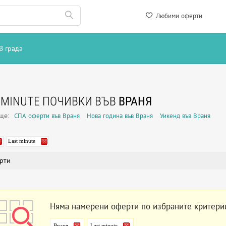
Любими оферти
В града
 MINUTE ПОЧИВКИ ВЪВ
ВРАНЯ
още:
СПА оферти във Враня
Нова година във Враня
Уикенд във Враня
Last minute
рти
Няма намерени оферти по избраните критери
Враня
Last minute