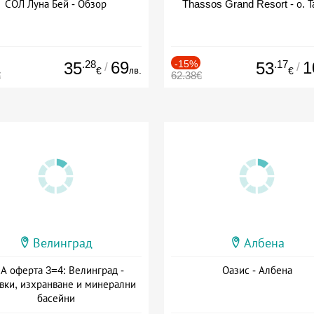
СОЛ Луна Бей - Обзор
Thassos Grand Resort - о. Т
.28
69
-15%
.17
1
35
53
/
/
лв.
€
€
€
62.38€
Велинград
Албена
А оферта 3=4: Велинград -
Оазис - Албена
вки, изхранване и минерални
басейни
а: 01.07 - 30.09 + полупансион