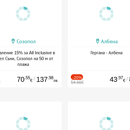
Созопол
Албена
ление 15% за All Inclusive в
Гергана - Албена
ел Съни, Созопол на 50 м от
плажа
а: 30.07 - 30.09 + all inclusive
.55
.98
-20%
.97
70
137
43
/
/
€
лв.
€
€
54.66€