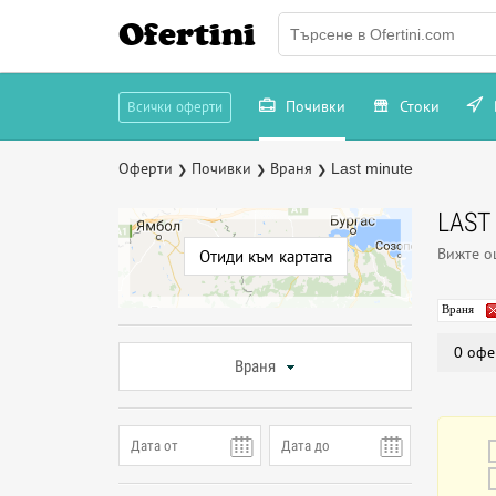
Ofertini
Почивки
Стоки
Всички оферти
Оферти
Почивки
Враня
Last minute
❯
❯
❯
LAST
Вижте 
Отиди към картата
Враня
0 офе
Враня