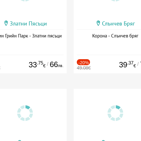
Златни Пясъци
Слънчев Бряг
н Грийн Парк - Златни пясъци
Корона - Слънчев бряг
.75
66
-20%
.37
33
39
/
/
лв.
€
€
€
49.08€