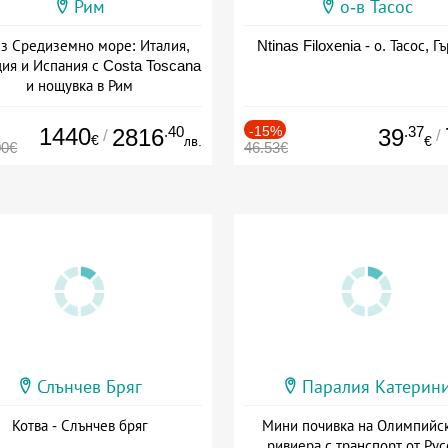
Рим
о-в Тасос
з Средиземно море: Италия,
Ntinas Filoxenia - о. Тасос, Г
ия и Испания с Costa Toscana
и нощувка в Рим
+ пълен пансион
1440
.40
-15%
.37
2816
39
/
/
€
лв.
€
00€
46.53€
Слънчев Бряг
Паралия Катерин
Котва - Слънчев бряг
Мини почивка на Олимпийс
ривиера с транспорт от Рус