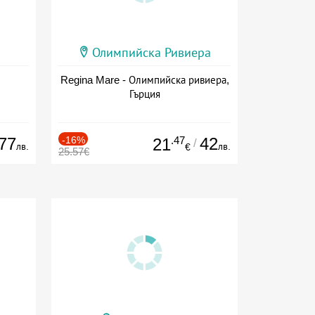
Олимпийска Ривиера
Regina Mare - Олимпийска ривиера,
Гърция
77
-16%
.47
42
21
/
лв.
лв.
€
25.57€