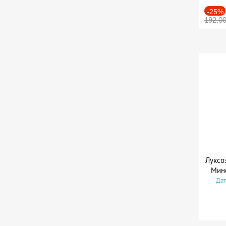
-25%
192.0
Луксо
Мин
Дат