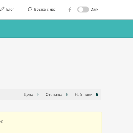
Блог
Връзка с нас
Dark
Цена
Отстъпка
Най-нови
и: