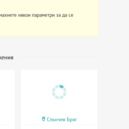
махнете някои параметри за да се
жения
Слънчев Бряг