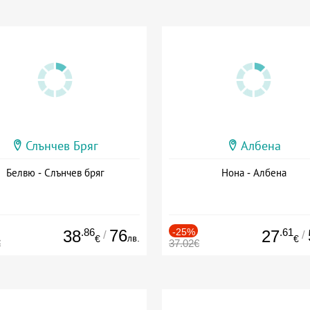
Слънчев Бряг
Албена
Белвю - Слънчев бряг
Нона - Албена
.86
76
-25%
.61
38
27
/
/
лв.
€
€
€
37.02€