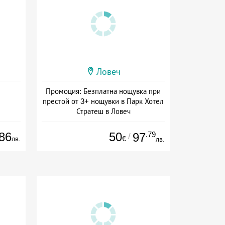
Ловеч
Промоция: Безплатна нощувка при
престой от 3+ нощувки в Парк Хотел
Стратеш в Ловеч
Дата: 14.05 - 01.10 + полупансион
86
50
.79
97
/
лв.
€
лв.