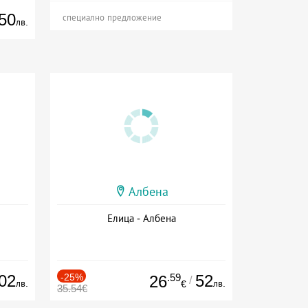
50
специално предложение
лв.
Албена
Елица - Албена
02
-25%
.59
52
26
/
лв.
лв.
€
35.54€