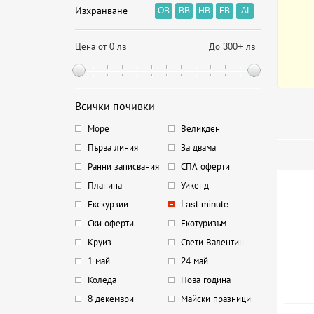
Изхранване
OB
BB
HB
FB
AI
Цена от 0 лв
До 300+ лв
Всички почивки
Море
Великден
Първа линия
За двама
Ранни записвания
СПА оферти
Планина
Уикенд
Екскурзии
Last minute
Ски оферти
Екотуризъм
Круиз
Свети Валентин
1 май
24 май
Коледа
Нова година
8 декември
Майски празници