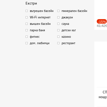
Екстри
вътрешен басейн
минерален басейн
Wi-Fi интернет
джакузи
-15%
външен басейн
сауна
41.42
парна баня
детски кът
фитнес
казино
дом. любимци
ресторант
СП
нощу
Дат