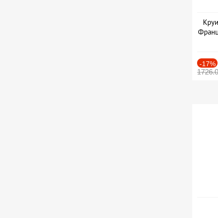
Круи
Франц
-17%
1726.