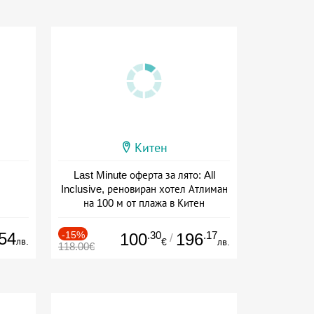
Китен
Last Minute оферта за лято: All
Inclusive, реновиран хотел Атлиман
на 100 м от плажа в Китен
Дата: 01.06 - 29.09 + all inclusive
54
-15%
.30
.17
100
196
/
лв.
€
лв.
118.00€