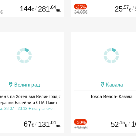
144
.64
-25%
.57
281
25
/
/
€
лв.
€
0€
34.05€
Велинград
Кавала
зен Спа Хотел във Велинград с
Tosca Beach- Кавала
ерални Басейни и СПА Пакет
а: 28.07 - 23.12 + полупансион
67
.04
-30%
.15
1
131
52
/
/
€
лв.
€
74.65€