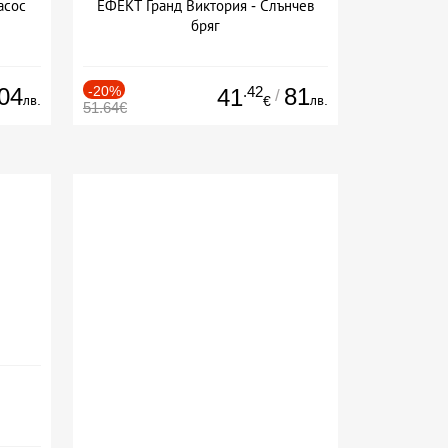
асос
ЕФЕКТ Гранд Виктория - Слънчев
бряг
04
-20%
.42
81
41
/
лв.
лв.
€
51.64€